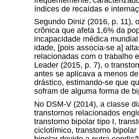
frequentemente, caracterizado
índices de recaídas e internaç
Segundo Diniz (2016, p. 11), 
crônica que afeta 1,6% da po
incapacidade médica mundial 
idade, [pois associa-se a] al
relacionadas com o trabalho e
Leader (2015, p. 7), o transto
antes se aplicava a menos d
drástico, estimando-se que q
sofram de alguma forma de bi
No DSM-V (2014), a classe dia
transtornos relacionados engl
transtorno bipolar tipo I, transt
ciclotímico, transtorno bipola
bipolar devido a outra condiç