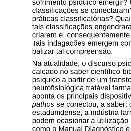
sofrimento psíquico emergir?
classificações se conectaram
práticas classificatórias? Qua
tais classificações engendra
criaram e, consequentemente
Tais indagações emergem como
balizar tal compreensão.
Na atualidade, o discurso ps
calcado no saber científico-bi
psíquico a partir de um trans
neurofisiológica tratável far
aponta os principais disposit
pathos
se conectou, a saber: o
estadunidense, a indústria fa
podem ocasionar a utilização a
como o Manual Diagnóstico e 