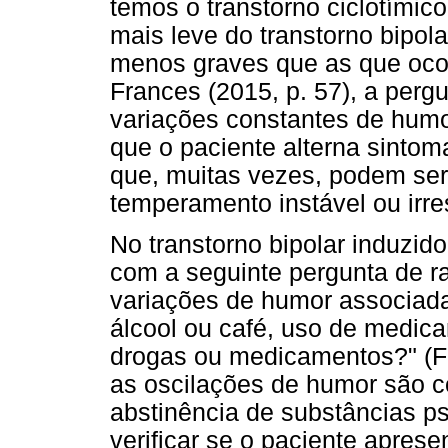
temos o transtorno ciclotími
mais leve do transtorno bipola
menos graves que as que ocorr
Frances (2015, p. 57), a perg
variações constantes de humor
que o paciente alterna sinto
que, muitas vezes, podem se
temperamento instável ou irr
No transtorno bipolar induzid
com a seguinte pergunta de r
variações de humor associad
álcool ou café, uso de medic
drogas ou medicamentos?" (Fr
as oscilações de humor são c
abstinência de substâncias ps
verificar se o paciente aprese