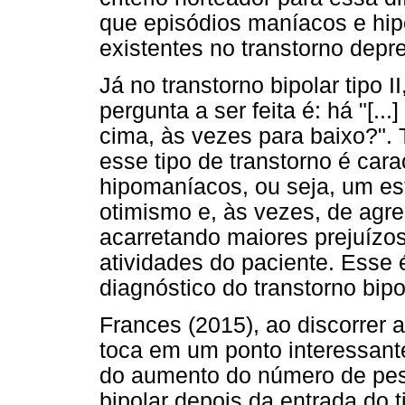
que episódios maníacos e h
existentes no transtorno depr
Já no transtorno bipolar tipo 
pergunta a ser feita é: há "[.
cima, às vezes para baixo?". 
esse tipo de transtorno é cara
hipomaníacos, ou seja, um est
otimismo e, às vezes, de agre
acarretando maiores prejuízo
atividades do paciente. Esse é
diagnóstico do transtorno bipola
Frances (2015), ao discorrer ac
toca em um ponto interessant
do aumento do número de pes
bipolar depois da entrada do 