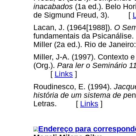
inacabados
(1a ed.). Belo Hor
de Sigmund Freud, 3). [
Lacan, J. (1964[1988]).
O Semi
fundamentais da Psicanálise.
Miller (2a ed.). Rio de Jane
Miller, J-A. (1997). Contexto e
(Org.).
Para ler o Seminário 1
[
Links
]
Roudinesco, E. (1994).
Jacqu
história de um sistema de p
en
Letras. [
Links
]
Endereço para correspond