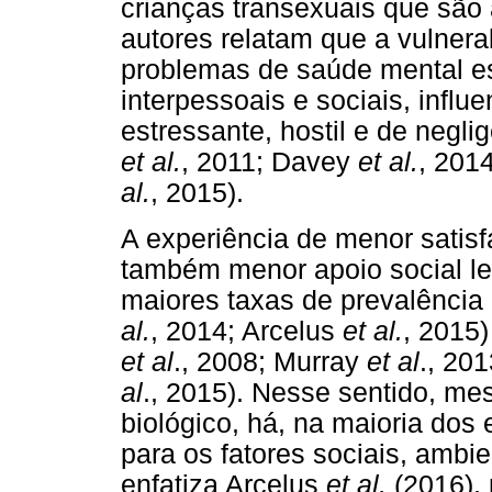
crianças transexuais que são
autores relatam que a vulnera
problemas de saúde mental es
interpessoais e sociais, infl
estressante, hostil e de neglig
et al.
, 2011; Davey
et al.
, 201
al.
, 2015).
A experiência de menor satis
também menor apoio social l
maiores taxas de prevalência
al.
, 2014; Arcelus
et al.
, 2015)
et al
., 2008; Murray
et al
., 20
al
., 2015). Nesse sentido, m
biológico, há, na maioria dos
para os fatores sociais, ambi
enfatiza Arcelus
et al.
(2016), 