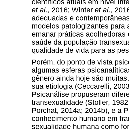
científicos atuais em nível int
et al
., 2016; Winter
et al
., 20
adequadas e contemporâneas
modelos patologizantes para 
emanar práticas acolhedoras
saúde da população transexua
qualidade de vida para as pes
Porém, do ponto de vista psic
algumas esferas psicanalítica
gênero ainda hoje são muita
sua etiologia (Ceccarelli, 200
Psicanálise propuseram difer
transexualidade (Stoller, 1982
Porchat, 2014a; 2014b), e a 
conhecimento humano em fran
sexualidade humana como fon