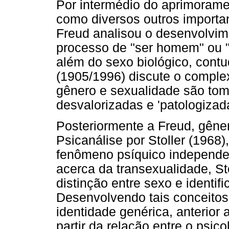
Por intermédio do aprimoramen
como diversos outros importan
Freud analisou o desenvolvim
processo de "ser homem" ou "
além do sexo biológico, contu
(1905/1996) discute o complex
gênero e sexualidade são to
desvalorizadas e 'patologizada
Posteriormente a Freud, gêne
Psicanálise por Stoller (196
fenômeno psíquico independen
acerca da transexualidade, St
distinção entre sexo e identi
Desenvolvendo tais conceito
identidade genérica, anterior
partir da relação entre o psicol