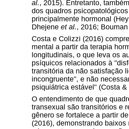
al.
, 2015). Entretanto, tamb
dos quadros psicopatológicos 
principalmente hormonal (Heyl
Dhejene
et al.
, 2016; Bouma
Costa e Colizzi (2016) comp
mental a partir da terapia h
longitudinais, o que leva os a
psíquicos relacionados à "di
transitória da não satisfação 
incongruente", e não necess
psiquiátrica estável" (Costa & 
O entendimento de que quadr
transexual são transitórios e
gênero se fortalece a partir 
(2016), demonstrando baixos