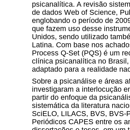
psicanalítica. A revisão sist
de dados Web of Science, P
englobando o período de 200
que fazem uso desse instrum
Unidos, sendo utilizado tam
Latina. Com base nos achado
Process Q-Set (PQS) é um rec
clínica psicanalítica no Brasil
adaptado para a realidade nac
Sobre a psicanálise e áreas af
investigaram a interlocução e
partir do enfoque da psicanál
sistemática da literatura nac
SciELO, LILACS, BVS, BVS-Ps
Periódicos CAPES entre os an
dissertações e teses, em um t