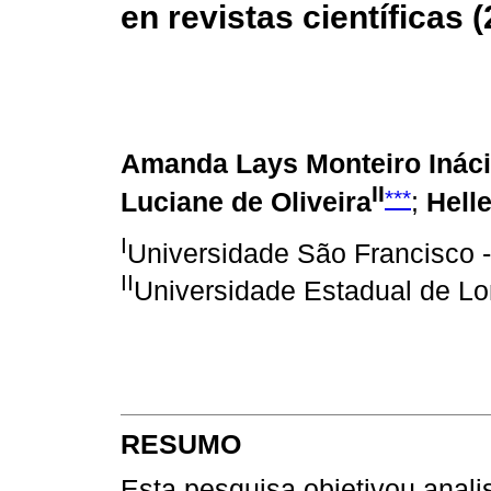
en revistas científicas 
Amanda Lays Monteiro Inác
II
***
Luciane de Oliveira
;
Hell
I
Universidade São Francisco -
II
Universidade Estadual de Lon
RESUMO
Esta pesquisa objetivou anali