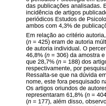
das publicações analisadas. 
incidência de artigos publicad
periódicos Estudos de Psicolo
ambos com 4,3% de publicaçõ
Em relação ao critério autori
(
n
= 425) eram de autoria múl
de autoria individual. O perc
46,8% (
n
= 306) da amostra e
que 28,7% (
n
= 188) dos arti
respectivamente, por pesquisa
Ressalta-se que na dúvida em
nome, este fora pesquisado na
Os artigos oriundos de autores
representaram 61,8% (
n
= 404
(
n
= 177), além disso, observo