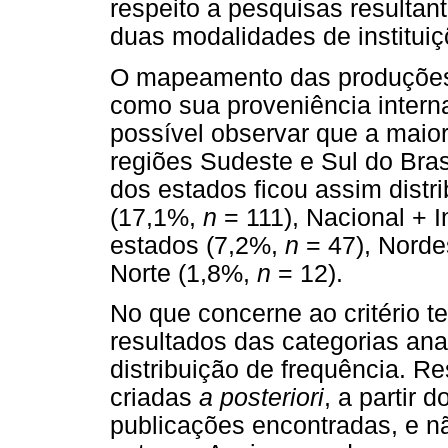
respeito a pesquisas resultan
duas modalidades de instituiç
O mapeamento das produções d
como sua proveniência interna
possível observar que a maior
regiões Sudeste e Sul do Bras
dos estados ficou assim distr
(17,1%,
n
= 111), Nacional + 
estados (7,2%,
n
= 47), Nord
Norte (1,8%,
n
= 12).
No que concerne ao critério t
resultados das categorias an
distribuição de frequência. R
criadas
a posteriori
, a partir 
publicações encontradas, e n