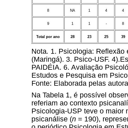
8
NA
1
4
4
9
1
1
-
8
Total por ano
28
23
25
39
Nota
.
1. Psicologia: Reflexão 
(Maringá). 3. Psico-USF. 4).Es
PAIDÉIA. 6. Avaliação Psicoló
Estudos e Pesquisa em Psicol
Fonte: Elaborada pelas autora
Na Tabela 1, é possível observ
referiam ao contexto psicanalí
Psicologia-USP teve o maior
psicanálise (
n
= 190), repres
o periódico Psicologia em Est