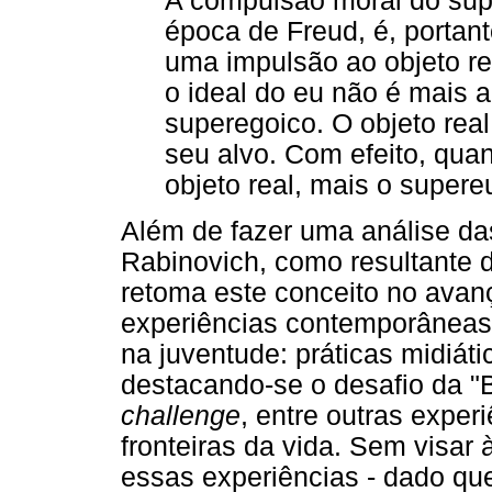
A compulsão moral do supe
época de Freud, é, portant
uma impulsão ao objeto re
o ideal do eu não é mais a
superegoico. O objeto real
seu alvo. Com efeito, quan
objeto real, mais o supere
Além de fazer uma análise da
Rabinovich, como resultante d
retoma este conceito no avan
experiências contemporâneas
na juventude: práticas midiát
destacando-se o desafio da "B
challenge
, entre outras exper
fronteiras da vida. Sem visar 
essas experiências - dado q