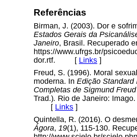
Referências
Birman, J. (2003). Dor e sof
Estados Gerais da Psicanálise
Janeiro
, Brasil. Recuperado e
https://www.ufrgs.br/psicoed
dor.rtf. [
Links
]
Freud, S. (1996). Moral sexua
moderna. In
Edição Standard 
Completas de Sigmund Freud
Trad.)
.
Rio de Janeiro: Imago. 
[
Links
]
Quintella, R. (2016). O desme
Ágora
,
19
(1), 115-130. Recup
http://www.scielo.br/scielo.p