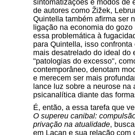
sintomatizações e modos de e
de autores como Žižek, Lebrun,
Quintella também afirma ser 
ligação na economia do gozo e
essa problemática à fugacida
para Quintella, isso confront
mais desatrelado do ideal do
"patologias do excesso", com
contemporâneo, denotam modos
e merecem ser mais profunda
lance luz sobre a neurose na a
psicanalítica diante das for
É, então, a essa tarefa que v
O supereu canibal: compulsão
privação na atualidade
, busca
em Lacan e sua relação com o 