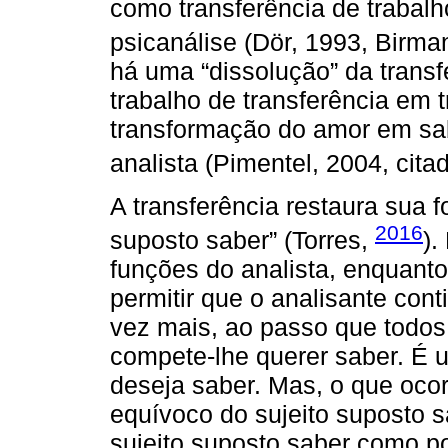
como transferência de trabalh
psicanálise (Dör, 1993, Birma
há uma “dissolução” da trans
trabalho de transferência em t
transformação do amor em sab
analista (Pimentel, 2004, cita
A transferência restaura sua f
2016
suposto saber” (Torres,
).
funções do analista, enquanto
permitir que o analisante con
vez mais, ao passo que todos 
compete-lhe querer saber. É 
deseja saber. Mas, o que oc
equívoco do sujeito suposto 
sujeito suposto saber como p