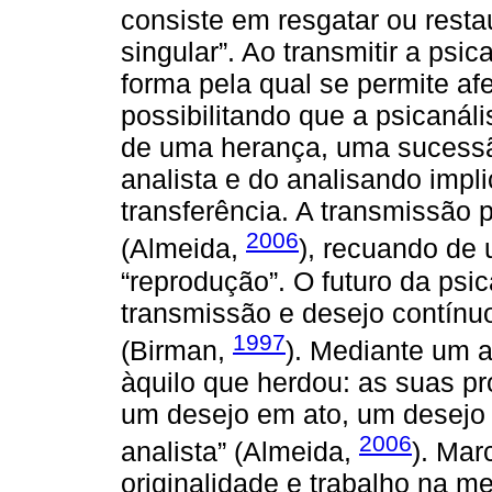
consiste em resgatar ou rest
singular”. Ao transmitir a psic
forma pela qual se permite afe
possibilitando que a psicanáli
de uma herança, uma sucessã
analista e do analisando impl
transferência. A transmissão p
2006
(Almeida,
), recuando de
“reprodução”. O futuro da psic
transmissão e desejo contínuo
1997
(Birman,
). Mediante um a
àquilo que herdou: as suas p
um desejo em ato, um desejo 
2006
analista” (Almeida,
). Mar
originalidade e trabalho na 