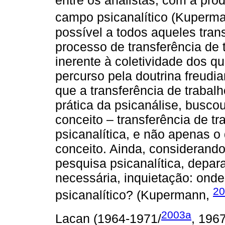
entre os analistas, com a pro
campo psicanalítico (Kuperm
possível a todos aqueles tran
processo de transferência de
inerente à coletividade dos q
percurso pela doutrina freudi
que a transferência de trabal
prática da psicanálise, busco
conceito – transferência de t
psicanalítica, e não apenas o
conceito. Ainda, considerando
pesquisa psicanalítica, depa
necessária, inquietação: onde
20
psicanalítico? (Kupermann,
2003a
Lacan (1964-1971/
, 1967