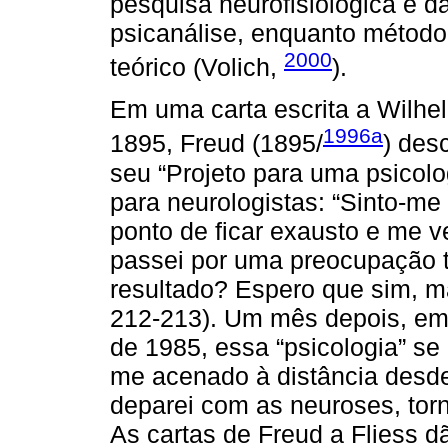
pesquisa neurofisiológica e d
psicanálise, enquanto método 
2000
teórico (Volich,
).
Em uma carta escrita a Wilhel
1996a
1895, Freud (1895/
) des
seu “Projeto para uma psicolog
para neurologistas: “Sinto-me 
ponto de ficar exausto e me v
passei por uma preocupação 
resultado? Espero que sim, mas
212-213). Um mês depois, em
de 1985, essa “psicologia” se
me acenado à distância desd
deparei com as neuroses, torn
As cartas de Freud a Fliess d