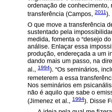
ordenação de conhecimento, m
2011
transferência (Campos,
).
O que move a transferência de
sustentado pela impossibilid
medida, fomenta o “desejo do 
análise. Enlaçar essa impossi
produção, endereçada a um int
dando mais um passo, na dire
1994
al.,
). “Os seminários, inc
remeterem a essa transferênc
Nos seminários em psicanális
não é aquilo que sabe o emiss
1994
(Jimenez et al.,
). Disse 
A ideia pela qual me fize