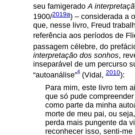
seu famigerado
A interpretaç
2019a
1900/
) – considerada a o
que, nesse livro, Freud trabal
referência aos períodos de Fli
passagem célebre, do prefáci
interpretação dos sonhos
, re
inseparável de um percurso s
4
2010
“autoanálise”
(Vidal,
):
Para mim, este livro tem ai
que só pude compreender a
como parte da minha auto
morte de meu pai, ou seja,
perda mais pungente da 
reconhecer isso, senti-me