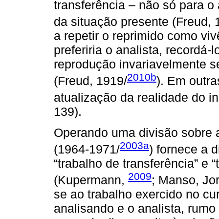
transferência – não só para o
da situação presente (Freud, 
a repetir o reprimido como vi
preferiria o analista, recordá
reprodução invariavelmente se
2010b
(Freud, 1919/
). Em outra
atualização da realidade do i
139).
Operando uma divisão sobre a
2003a
(1964-1971/
) fornece a d
“trabalho de transferência” e “
2009
(Kupermann,
; Manso, Jor
se ao trabalho exercido no cur
analisando e o analista, rumo 