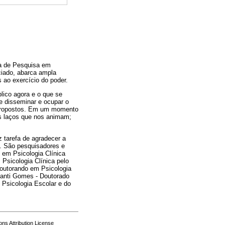
na de Pesquisa em
eciado, abarca ampla
 ao exercício do poder.
blico agora e o que se
e disseminar e ocupar o
s propostos. Em um momento
os laços que nos animam;
z tarefa de agradecer a
. São pesquisadores e
 em Psicologia Clínica
Psicologia Clínica pelo
outorando em Psicologia
lanti Gomes - Doutorado
Psicologia Escolar e do
s Attribution License