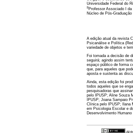
Universidade Federal do Ri
II
Professor Associado I da
Núcleo de Pós-Graduação e
A edição atual da revista 
Psicanálise e Política (Re
variedade de objetos e te
Foi tomada a decisão de di
seguirá; agindo assim ten
espaço público de forma c
que, para aqueles que pod
aposta e sustenta as discu
Ainda, esta edição foi pro
todos aqueles que se enga
pesquisadoras que assinam
pelo IPUSP; Aline Souza Ma
IPUSP; Joana Sampaio Pri
Clínica pelo IPUSP; Ilana
em Psicologia Escolar e d
Desenvolvimento Humano pe
All 