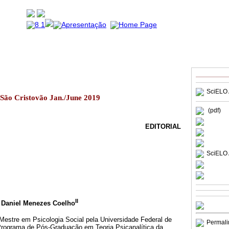
SciELO 
2 São Cristovão Jan./June 2019
(pdf)
EDITORIAL
SciELO 
II
; Daniel Menezes Coelho
 Mestre em Psicologia Social pela Universidade Federal de
Permali
Programa de Pós-Graduação em Teoria Psicanalítica da