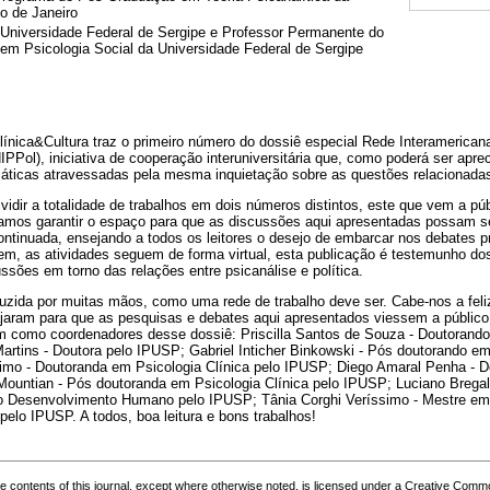
o de Janeiro
 Universidade Federal de Sergipe e Professor Permanente do
m Psicologia Social da Universidade Federal de Sergipe
Clínica&Cultura traz o primeiro número do dossiê especial Rede Interamerica
dIPPol), iniciativa de cooperação interuniversitária que, como poderá ser apr
máticas atravessadas pela mesma inquietação sobre as questões relacionadas
vidir a totalidade de trabalhos em dois números distintos, este que vem a pú
tamos garantir o espaço para que as discussões aqui apresentadas possam s
ontinuada, ensejando a todos os leitores o desejo de embarcar nos debate
em, as atividades seguem de forma virtual, esta publicação é testemunho d
ssões em torno das relações entre psicanálise e política.
duzida por muitas mãos, como uma rede de trabalho deve ser. Cabe-nos a feli
jaram para que as pesquisas e debates aqui apresentados viessem a público
 como coordenadores desse dossiê: Priscilla Santos de Souza - Doutorando
rtins - Doutora pelo IPUSP; Gabriel Inticher Binkowski - Pós doutorando em 
mo - Doutoranda em Psicologia Clínica pelo IPUSP; Diego Amaral Penha - D
 Mountian - Pós doutoranda em Psicologia Clínica pelo IPUSP; Luciano Brega
o Desenvolvimento Humano pelo IPUSP; Tânia Corghi Veríssimo - Mestre em 
lo IPUSP. A todos, boa leitura e bons trabalhos!
the contents of this journal, except where otherwise noted, is licensed under a
Creative Common