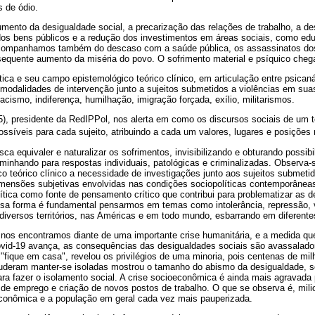
 de ódio.
mento da desigualdade social, a precarização das relações de trabalho, a d
dos bens públicos e a redução dos investimentos em áreas sociais, como ed
 acompanhamos também do descaso com a saúde pública, os assassinatos dos 
sequente aumento da miséria do povo. O sofrimento material e psíquico chega
tica e seu campo epistemológico teórico clínico, em articulação entre psicanál
 modalidades de intervenção junto a sujeitos submetidos a violências em su
acismo, indiferença, humilhação, imigração forçada, exílio, militarismos.
), presidente da RedIPPol, nos alerta em como os discursos sociais de um t
síveis para cada sujeito, atribuindo a cada um valores, lugares e posições n
a equivaler e naturalizar os sofrimentos, invisibilizando e obturando possi
aminhando para respostas individuais, patológicas e criminalizadas. Observa-s
 teórico clínico a necessidade de investigações junto aos sujeitos submetid
dimensões subjetivas envolvidas nas condições sociopolíticas contemporânea
alítica como fonte de pensamento crítico que contribui para problematizar as 
ssa forma é fundamental pensarmos em temas como intolerância, repressão, vi
diversos territórios, nas Américas e em todo mundo, esbarrando em diferente
 nos encontramos diante de uma importante crise humanitária, e a medida q
vid-19 avança, as consequências das desigualdades sociais são avassalado
"fique em casa", revelou os privilégios de uma minoria, pois centenas de m
puderam manter-se isoladas mostrou o tamanho do abismo da desigualdade,
para fazer o isolamento social. A crise socioeconômica é ainda mais agravada 
de emprego e criação de novos postos de trabalho. O que se observa é, mili
 econômica e a população em geral cada vez mais pauperizada.