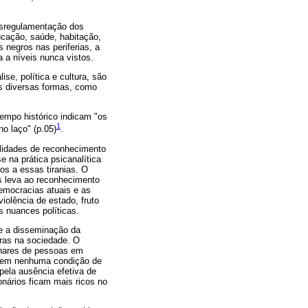
esregulamentação dos
ucação, saúde, habitação,
negros nas periferias, a
 a níveis nunca vistos.
ise, política e cultura, são
as diversas formas, como
empo histórico indicam "os
1
o laço" (p.05)
.
bilidades de reconhecimento
e na prática psicanalítica
os a essas tiranias. O
s leva ao reconhecimento
democracias atuais e as
olência de estado, fruto
s nuances políticas.
ue a disseminação da
ras na sociedade. O
ilhares de pessoas em
 sem nenhuma condição de
pela ausência efetiva de
onários ficam mais ricos no