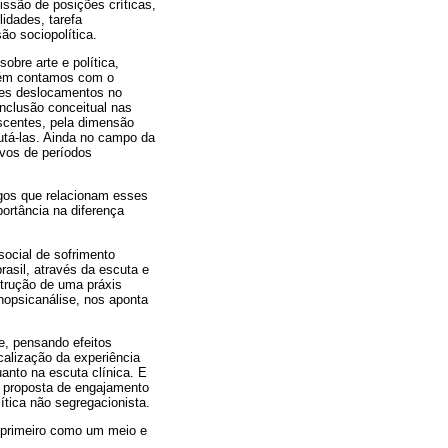
ssão de posições críticas,
idades, tarefa
ão sociopolítica.
bre arte e política,
mbém contamos com o
tes deslocamentos no
inclusão conceitual nas
lescentes, pela dimensão
utá-las. Ainda no campo da
ivos de períodos
igos que relacionam esses
portância na diferença
ocial de sofrimento
rasil, através da escuta e
strução de uma práxis
nopsicanálise, nos aponta
e, pensando efeitos
calização da experiência
uanto na escuta clínica. E
m a proposta de engajamento
ítica não segregacionista.
 primeiro como um meio e