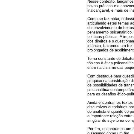
Nesse contexto, lançamos 
novas práticas e a convoca
inalcançável, e mais de in
Como se faz notar, o dossi
articulando estes temas 
desenvolvimento de textos
pensamento psicanalítico. 
políticas públicas. A impo
dos direitos e o question
infância, trazemos um text
prolongados de acolhiment
Tema constante de debates
tópicos à ética psicanalíti
entre narcisismo das peque
Com destaque para questõe
psíquico na constituição d
de possibilidades de trans
psicanalítica contemporâne
para os desafios ético-polí
Ainda encontramos textos q
discursivos autoritários n
do analista enquanto corpo
a importante relação entre 
singular do sujeito na com
Por fim, encontramos um c
o segundo como um fim.