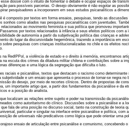
esse dossiê com o intuito de fomentar o debate e ocupar espaços de transmi
ção para possíveis parcerias. O desejo obviamente é não esgotar as possibil
spirar pesquisadores a incorporarem em seus estudos psicanalíticos a dimens
ê é composto por textos em forma ensaios, pesquisas, tendo as discussões so
aos sonhos como aliados nas pesquisas psicanalíticas com juventudes. Ta
 relacionados ao movimento feminista e sua política que promoveu importan
Passamos por textos relacionados à infância e seus efeitos políticos com a 
ssibilidade de autonomia a partir da subjetivação política das crianças e ado
amento do lugar da discursividade hegemônica, trazendo a importância em esc
o sobre pesquisas com crianças institucionalizadas no chile e os efeitos noc
o.
 na RedIPPol, a violência de estado e o direito à memória, encontramos art
ca na escuta dos crimes da ditadura militar chilena e contribuições sobre a im
nas diferenças e uma lógica da segregação que dificulta o luto.
s raciais e psicanálise, textos que destacam o racismo como determinante s
a subjetividade e um ensaio que apresenta o processo de tornar-se negra no b
missão do desejo, por meio de recortes clínicos. Dentro de propostas de con
a, um importante artigo que, a partir dos fundamentos da psicanálise e da et
ticos e a posição do analista.
ue localizam as relações entre sujeito e poder na transmissão da psicanális
omeados como autoritarismo do clínico. Discussões sobre a psicanálise e a lo
 que fala de uma posição no discurso social, tanto na construção de teoria q
universal, particular e singular na interface entre psicanálise e política, co
posição de universais não predicativos como lógica que pode orientar uma pol
orajoso ensaio de articulação entre psicanálise e comunismo, concebendo o