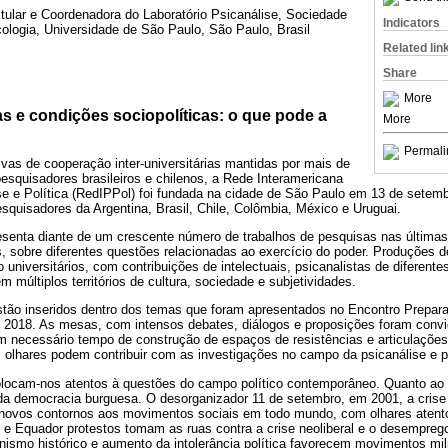
itular e Coordenadora do Laboratório Psicanálise, Sociedade
Indicators
icologia, Universidade de São Paulo, São Paulo, Brasil
Related lin
Share
More
s e condições sociopolíticas: o que pode a
More
Permali
ivas de cooperação inter-universitárias mantidas por mais de
esquisadores brasileiros e chilenos, a Rede Interamericana
e e Política (RedIPPol) foi fundada na cidade de São Paulo em 13 de setemb
squisadores da Argentina, Brasil, Chile, Colômbia, México e Uruguai.
senta diante de um crescente número de trabalhos de pesquisas nas últimas
s, sobre diferentes questões relacionadas ao exercício do poder. Produções de
o universitários, com contribuições de intelectuais, psicanalistas de diferent
 múltiplos territórios de cultura, sociedade e subjetividades.
estão inseridos dentro dos temas que foram apresentados no Encontro Prepar
 2018. As mesas, com intensos debates, diálogos e proposições foram conv
m necessário tempo de construção de espaços de resistências e articulações 
olhares podem contribuir com as investigações no campo da psicanálise e po
locam-nos atentos à questões do campo político contemporâneo. Quanto ao 
 da democracia burguesa. O desorganizador 11 de setembro, em 2001, a crise
novos contornos aos movimentos sociais em todo mundo, com olhares atent
 e Equador protestos tomam as ruas contra a crise neoliberal e o desemprego
onismo histórico e aumento da intolerância política favorecem movimentos mili