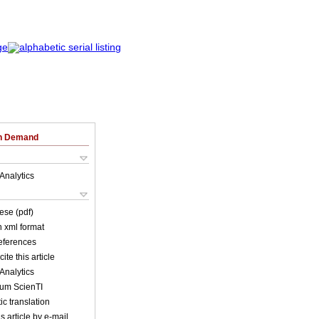
on Demand
Analytics
ese (pdf)
in xml format
references
ite this article
Analytics
lum ScienTI
c translation
s article by e-mail