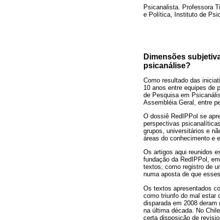
Psicanalista. Professora T
e Política, Instituto de Ps
Dimensões subjetiva
psicanálise?
Como resultado das iniciat
10 anos entre equipes de p
de Pesquisa em Psicanális
Assembléia Geral, entre pe
O dossiê RedIPPol se apre
perspectivas psicanalítica
grupos, universitários e nã
áreas do conhecimento e em
Os artigos aqui reunidos 
fundação da RedIPPol, em
textos, como registro de u
numa aposta de que esses 
Os textos apresentados co
como triunfo do mal estar
disparada em 2008 deram 
na última década. No Chile
certa disposição de revisi