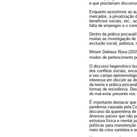
e que proclamam discursos
Enquanto assistimos ao au
mercados, a privatização 
benefícios sociais, etc.;
falta de empregos e o con
Dentro da prática psicanalí
muitas as investigação de
exclusão social, pobreza, r
Miriam Debieux Rosa (2015
modos de pertencimento pos
O discurso hegemônico busc
dos conflitos sociais, enc
e seu campo epistemológico
interesse em discutir as 
da teoria e prática psican
formas de resistência. De
do mal-estar presente nos 
É importante destacar que
pandemia causada pela Co
discurso da quarentena de 
diversos países que não 
estrutura física e mental 
políticas para manutenção 
meio da crise sanitária e