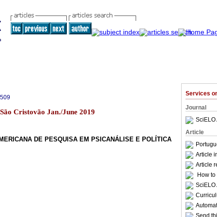
Services 
2509
Journal
2 São Cristovão Jan./June 2019
SciELO 
Article
MERICANA DE PESQUISA EM PSICANÁLISE E POLÍTICA
Portugu
Article 
Article 
How to c
SciELO 
Curricu
Automati
Send thi