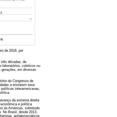
ks
nk
ro de 2018, por
 três décadas, de
 laboratórios, coletivos ou
es gerações, em diversas
atório do Congresso de
idadas a enviarem seus
políticas interamericanas,
lítica.
avanço da extrema direita
 econômica e política
os às Américas, sobretudo
. No Brasil, desde 2013,
taristas, antidemocráticos