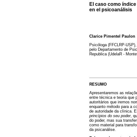
El caso como índice 
en el psicoanálisis
Clarice Pimentel Paulon
Psicóloga (FFCLRP-USP), 
pelo Departamento de Psico
Republica (UdelaR - Monte
RESUMO
Apresentaremos as relaçõe
entre técnica e teoria que
autoritários que iremos no
enquanto método para a c
de autoridade da clínica.
princípios do seu poder
, q
do poder, mas sua transfer
como material para transf
da psicanálise.