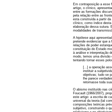
Em contraposição a esse f
artigo, o clínico, apresen
entre as formações discur
pela relação entre as fro
esta construída a partir da
clínico, como índice desta
elaboração dessa sutura. 
modalidades de transmissã
A hipótese aqui apresenta
pretende evidenciar que a 
relações de poder estanque
constituição do Estado mod
à análise e interpretação 
modo, temos uma divisão es
tentando tornar esses pol
[...] a operação ass
instituir a subjeti
objetivas; tudo se 
lhe parece verdadeir
retomasse toda sua 
O abismo instituído nas ci
Foucault (1966/2007), pro
este artigo: a escrita de c
universal da teoria (tal c
composições teóricas prév
subjetivo, construindo o q
relativismo e no objetivis