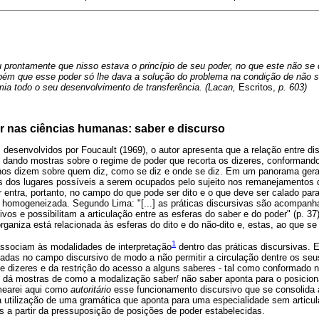
 prontamente que nisso estava o princípio de seu poder, no que este não se d
ém que esse poder só lhe dava a solução do problema na condição de não se 
ia todo o seu desenvolvimento de transferência. (Lacan,
Escritos,
p. 603)
r nas ciências humanas: saber e discurso
desenvolvidos por Foucault (1969), o autor apresenta que a relação entre di
 dando mostras sobre o regime de poder que recorta os dizeres, conformand
nos dizem sobre quem diz, como se diz e onde se diz. Em um panorama ger
as dos lugares possíveis a serem ocupados pelo sujeito nos remanejamentos 
r entra, portanto, no campo do que pode ser dito e o que deve ser calado para
ja homogeneizada. Segundo Lima: "[...] as práticas discursivas são acompanh
os e possibilitam a articulação entre as esferas do saber e do poder" (p. 37
rganiza está relacionada às esferas do dito e do não-dito e, estas, ao que se
1
associam às modalidades de interpretação
dentro das práticas discursivas.
zadas no campo discursivo de modo a não permitir a circulação dentre os seus
de dizeres e da restrição do acesso a alguns saberes - tal como conformado
 - dá mostras de como a modalização saber/ não saber aponta para o posicio
mearei aqui como
autoritário
esse funcionamento discursivo que se consolida a
a utilização de uma gramática que aponta para uma especialidade sem articul
s a partir da pressuposição de posições de poder estabelecidas.