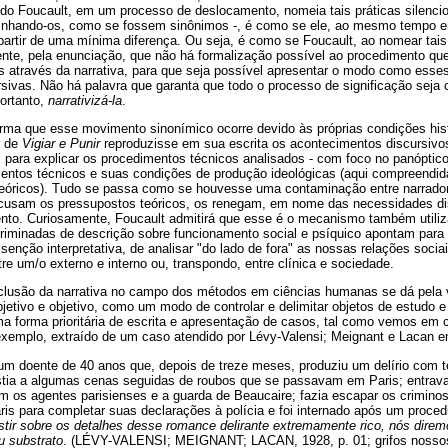
do Foucault, em um processo de deslocamento, nomeia tais práticas silencios
izinhando-os, como se fossem sinônimos -, é como se ele, ao mesmo tempo 
 partir de uma mínima diferença. Ou seja, é como se Foucault, ao nomear tais
nte, pela enunciação, que não há formalização possível ao procedimento qu
es através da narrativa, para que seja possível apresentar o modo como ess
ursivas. Não há palavra que garanta que todo o processo de significação sej
portanto,
narrativizá-la
.
irma que esse movimento sinonímico ocorre devido às próprias condições his
r de
Vigiar e Punir
reproduzisse em sua escrita os acontecimentos discursivo
 para explicar os procedimentos técnicos analisados - com foco no panóptic
imentos técnicos e suas condições de produção ideológicas (aqui compreend
teóricos). Tudo se passa como se houvesse uma contaminação entre narrador
cusam os pressupostos teóricos, os renegam, em nome das necessidades dis
nto. Curiosamente, Foucault admitirá que esse é o mecanismo também utili
criminadas de descrição sobre funcionamento social e psíquico apontam par
isenção interpretativa, de analisar "do lado de fora" as nossas relações socia
tre um/o externo e interno ou, transpondo, entre clínica e sociedade.
clusão da narrativa no campo dos métodos em ciências humanas se dá pela 
bjetivo e objetivo, como um modo de controlar e delimitar objetos de estudo e 
a forma prioritária de escrita e apresentação de casos, tal como vemos e
xemplo, extraído de um caso atendido por Lévy-Valensi; Meignant e Lacan 
 doente de 40 anos que, depois de treze meses, produziu um delírio com te
istia a algumas cenas seguidas de roubos que se passavam em Paris; entra
os agentes parisienses e a guarda de Beaucaire; fazia escapar os criminos
ris para completar suas declarações à polícia e foi internado após um proce
stir sobre os detalhes desse romance delirante extremamente rico, nós dire
u substrato
. (LÉVY-VALENSI; MEIGNANT; LACAN, 1928, p. 01; grifos nosso