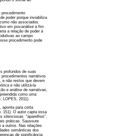
o procedimento
e poder porque inviabiliza
s como não associados.
ivo em psicanálise a fim
ria a relação de poder à
produtivas ao campo
m esse procedimento pode
is profundos de suas
s procedimentos narrativos
a, e não restos que devem
rica e não utilizá-la
ão e análise de narrativas,
ompreendida como uma
IS; LOPES, 2011).
, aponta para certa
. 151). O autor capta essa
as silenciosas: "aparelhos",
ais práticas. Saussure
o a outros. Nas relações
idades semânticas dos
ferenças de significância