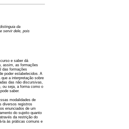
istinguia da
servir dele, pois
scurso e saber dá
o, assim, as formações
al das formações
de poder estabelecidos. A
 que a interpretação sobre
adas das não discursivas,
), ou seja, a forma como o
 pode saber.
 Essas modalidades de
 diversos registros
 nos enunciados de um
namento do sujeito quanto
través da restrição do
á-la às práticas comuns e