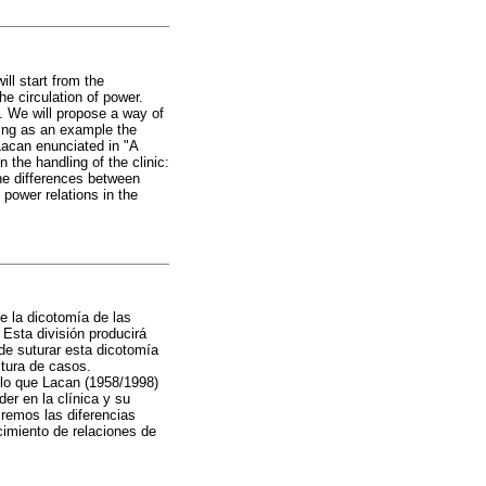
ll start from the
e circulation of power.
an. We will propose a way of
sing as an example the
 Lacan enunciated in "A
 the handling of the clinic:
the differences between
 power relations in the
de la dicotomía de las
 Esta división producirá
de suturar esta dicotomía
tura de casos.
 lo que Lacan (1958/1998)
er en la clínica y su
tiremos las diferencias
cimiento de relaciones de