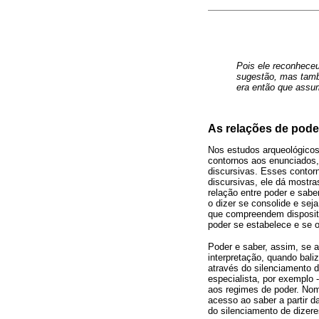
Pois ele reconheceu
sugestão, mas tamb
era então que assum
As relações de pode
Nos estudos arqueológicos 
contornos aos enunciados,
discursivas. Esses contor
discursivas, ele dá mostr
relação entre poder e sabe
o dizer se consolide e se
que compreendem dispositiv
poder se estabelece e se o
Poder e saber, assim, se 
interpretação, quando bali
através do silenciamento 
especialista, por exemplo
aos regimes de poder. No
acesso ao saber a partir d
do silenciamento de dizere