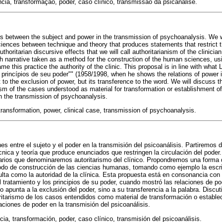
ência, transformação, poder, caso clínico, transmissão da psicanálise.
ons between the subject and power in the transmission of psychoanalysis. We wi
ences between technique and theory that produces statements that restrict th
uthoritarian discursive effects that we will call authoritarianism of the clinici
th narrative taken as a method for the construction of the human sciences, u
ame this practice the authority of the clinic. This proposal is in line with what
princípios de seu poder"" (1958/1998, when he shows the relations of power in
t to the exclusion of power, but its transference to the word. We will discuss 
ism of the cases understood as material for transformation or establishment of
in the transmission of psychoanalysis.
 transformation, power, clinical case, transmission of psychoanalysis.
s entre el sujeto y el poder en la transmisión del psicoanálisis. Partiremos 
nica y teoría que produce enunciados que restringen la circulación del poder.
tarios que denominaremos autoritarismo del clínico. Propondremos una forma 
odo de construcción de las ciencias humanas, tomando como ejemplo la escri
ta como la autoridad de la clínica. Esta propuesta está en consonancia con
 tratamiento y los principios de su poder, cuando mostró las relaciones de pod
no apunta a la exclusión del poder, sino a su transferencia a la palabra. Discu
toritarismo de los casos entendidos como material de transformación o estable
laciones de poder en la transmisión del psicoanálisis.
cia, transformación, poder, caso clínico, transmisión del psicoanálisis.