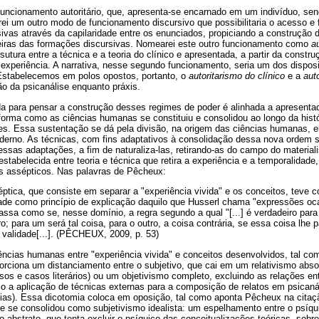
uncionamento autoritário, que, apresenta-se encarnado em um indivíduo, sen
tarei um outro modo de funcionamento discursivo que possibilitaria o acesso e 
sivas através da capilaridade entre os enunciados, propiciando a construção
nteiras das formações discursivas. Nomearei este outro funcionamento como
a
 sutura entre a técnica e a teoria do clínico e apresentada, a partir da const
 experiência. A narrativa, nesse segundo funcionamento, seria um dos disposi
Estabelecemos em polos opostos, portanto, o
autoritarismo do clínico
e a
aut
o da psicanálise enquanto práxis.
da para pensar a construção desses regimes de poder é alinhada a apresentad
forma como as ciências humanas se constituiu e consolidou ao longo da hist
s. Essa sustentação se dá pela divisão, na origem das ciências humanas, en
erno. As técnicas, com fins adaptativos à consolidação dessa nova ordem so
dessas adaptações, a fim de naturaliza-las, retirando-as do campo do material
tabelecida entre teoria e técnica que retira a experiência e a temporalidade,
os assépticos. Nas palavras de Pêcheux:
éptica, que consiste em separar a "experiência vivida" e os conceitos, teve c
vidade como princípio de explicação daquilo que Husserl chama "expressões oc
passa como se, nesse domínio, a regra segundo a qual "[...] é verdadeiro par
o; para um será tal coisa, para o outro, a coisa contrária, se essa coisa lhe 
validade[...]. (PÊCHEUX, 2009, p. 53)
ências humanas entre "experiência vivida" e conceitos desenvolvidos, tal co
porciona um distanciamento entre o subjetivo, que cai em um relativismo abs
asos e casos literários) ou um objetivismo completo, excluindo as relações ent
omo a aplicação de técnicas externas para a composição de relatos em psicaná
ias). Essa dicotomia coloca em oposição, tal como aponta Pêcheux na citaçã
ue se consolidou como subjetivismo idealista: um espelhamento entre o psíqu
mo abstrato, que tenta excluir o psíquico das conceitualizações teóricas, sobr