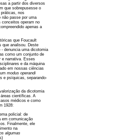
as a partir dos diversos
em que sobrepusesse o
 práticas, nos
e não passe por uma
es conceitos operam no
a compreendido apenas a
tóricas que Foucault
s que analisou. Deste
o - denuncia uma dicotomia
idas como um conjunto de
 e narrativa. Esses
ciplinares e da máquina
zado em nossas ciências
a um
modus operandi
is e psíquicas, separando-
valorização da dicotomia
áreas científicas. A
m casos médicos e como
em 1928:
ma policial: de
va em comunicação
os. Finalmente, ele
dimento na
mos algumas
s)