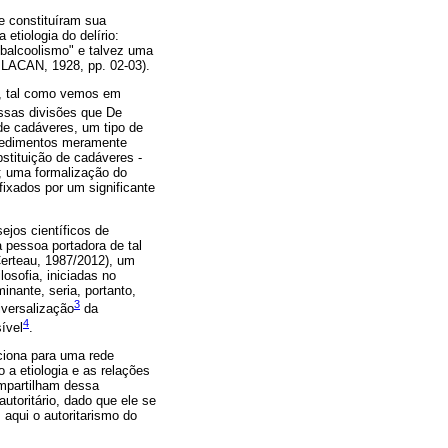
e constituíram sua
tiologia do delírio:
ubalcoolismo" e talvez uma
LACAN, 1928, pp. 02-03).
os, tal como vemos em
essas divisões que De
de cadáveres, um tipo de
rocedimentos meramente
tituição de cadáveres -
a; uma formalização do
ixados por um significante
ejos científicos de
 pessoa portadora de tal
Certeau, 1987/2012), um
osofia, iniciadas no
inante, seria, portanto,
3
iversalização
da
4
ível
.
ciona para uma rede
 a etiologia e as relações
mpartilham dessa
utoritário, dado que ele se
 aqui o autoritarismo do