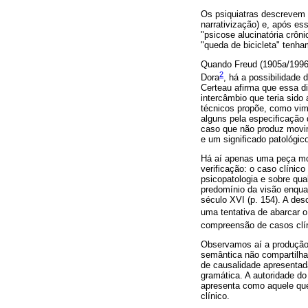
Os psiquiatras descrevem o
narrativização) e, após es
"psicose alucinatória crôn
"queda de bicicleta" ten
Quando Freud (1905a/1996) 
2
Dora
, há a possibilidade 
Certeau afirma que essa di
intercâmbio que teria sido
técnicos propõe, como vi
alguns pela especificação
caso que não produz movime
e um significado patológico
Há aí apenas uma peça mort
verificação: o caso clínic
psicopatologia e sobre qu
predomínio da visão enquan
século XVI (p. 154). A des
uma tentativa de abarcar o
compreensão de casos clíni
Observamos aí a produção 
semântica não compartilhad
de causalidade apresentad
gramática. A autoridade do
apresenta como aquele q
clínico.