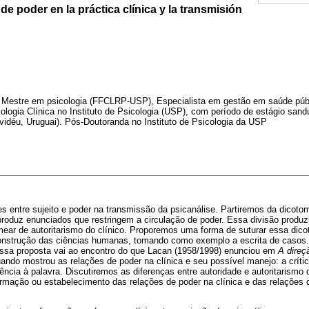
de poder en la práctica clínica y la transmisión
Mestre em psicologia (FFCLRP-USP), Especialista em gestão em saúde púb
logia Clínica no Instituto de Psicologia (USP), com período de estágio sand
vidéu, Uruguai). Pós-Doutoranda no Instituto de Psicologia da USP
s entre sujeito e poder na transmissão da psicanálise. Partiremos da dicot
 produz enunciados que restringem a circulação de poder. Essa divisão produzi
mear de autoritarismo do clínico. Proporemos uma forma de suturar essa dico
onstrução das ciências humanas, tomando como exemplo a escrita de casos
 Essa proposta vai ao encontro do que Lacan (1958/1998) enunciou em
A direç
uando mostrou as relações de poder na clínica e seu possível manejo: a críti
ência à palavra. Discutiremos as diferenças entre autoridade e autoritarismo
ormação ou estabelecimento das relações de poder na clínica e das relações