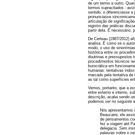
de um termo a outro. Quan
termos supracitados - av
sentido, o diferenciasse a
pronunciasse sincronicame
articulação de significaçõ
registro das práticas disc
partir dela. É necessário, 
De Certeau (1987/2012) af
analisa. É como se o auto
modo, o uso de sinonímias
histórica entre os proced
doutrinas e pressupostos 
procedimentos técnicos re
burocrática em funcioname
humanas: tentativas indis
marcado pela tentativa de 
as tal como superfícies en
Vemos, portanto, que a ex
entre externo e interno, su
descrição, acaba sendo um
podemos ver no seguinte e
Nós apresentamos um
Beaucaire, ele ass
de pensamentos com 
fez a viagem até Pa
delegacia.
Sem insi
palavras sobre o se