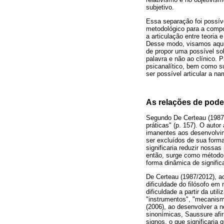
subjetivo.
Essa separação foi possív
metodológico para a compo
a articulação entre teori
Desse modo, visamos aqui 
de propor uma possível sol
palavra e não ao clínico. 
psicanalítico, bem como su
ser possível articular a na
As relações de poder
Segundo De Certeau (1987/
práticas" (p. 157). O auto
imanentes aos desenvolvim
ser excluídos de sua formal
significaria reduzir nossa
então, surge como método
forma dinâmica de signific
De Certeau (1987/2012), ao
dificuldade do filósofo e
dificuldade a partir da uti
"instrumentos", "mecanismo
(2006), ao desenvolver a 
sinonímicas, Saussure afi
signos, o que significaria 