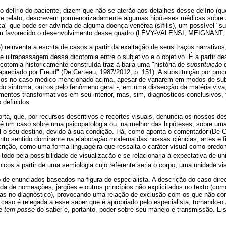
 delírio do paciente, dizem que não se aterão aos detalhes desse delírio (qu
se relato, descrevem pormenorizadamente algumas hipóteses médicas sobre a e
ica" que pode ser advinda de alguma doença venérea (sífilis), um possível "s
ham favorecido o desenvolvimento desse quadro (LÉVY-VALENSI; MEIGNANT; 
reinventa a escrita de casos a partir da exaltação de seus traços narrativ
de ultrapassagem dessa dicotomia entre o subjetivo e o objetivo. É a partir d
cotomia historicamente construída traz à baila uma "história de
substituição
 apreciado por Freud" (De Certeau, 1987/2012, p. 151). A substituição por p
mos no caso médico mencionado acima, apesar de variarem em modos de subs
 do sintoma, outros pelo fenômeno geral -, em uma dissecção da matéria viv
ntos transformativos em seu interior, mas, sim, diagnósticos conclusivos, f
 definidos.
a, que, por recursos descritivos e recortes visuais, denuncia os nossos des
o é um caso sobre uma psicopatologia ou, na melhor das hipóteses, sobre uma
al o seu destino, devido à sua condição. Há, como aponta o comentador (De 
to sentido dominante na elaboração moderna das nossas ciências, artes e fil
crição, como uma forma linguageira que ressalta o caráter visual como predom
 todo pela possibilidade de visualização e se relacionaria à expectativa de un
cos a partir de uma semiologia cujo referente seria o corpo, uma unidade vis
de enunciados baseados na figura do especialista. A descrição do caso dire
a de nomeações, jargões e outros princípios não explicitados no texto (como
as no diagnóstico), provocando uma relação de exclusão com os que não co
 caso é relegada a esse saber que é apropriado pelo especialista, tornando-o a
ue
tem posse
do saber e, portanto, poder sobre seu manejo e transmissão. Eis