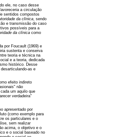
do ele, no caso desse
favoreceria a circulação
 de sentidos compostos
utoridade da clínica
, sendo
rução e transmissão do caso
tivos possíveis para a
oridade da clínica
como
a por Foucault (1969) e
ória sustenta e conserva
tre teoria e técnica na
cial e a teoria, dedicada
ismo histórico. Desse
 desarticulando-as e
omo efeito indireto
asionais" não
a cada um aquilo que
parecer verdadeira"
mo apresentado por
oluto (como exemplo para
re os particulares e o
lise, sem realizar
o acima, o objetivo e o
ico e o social baseado no
epondo o social ao