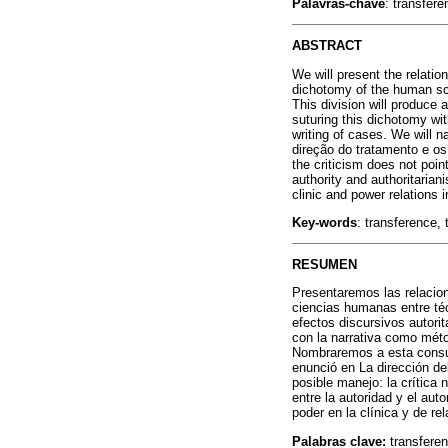
Palavras-chave
: transfer
ABSTRACT
We will present the relati
dichotomy of the human sci
This division will produce a
suturing this dichotomy wi
writing of cases. We will n
direção do tratamento e os 
the criticism does not poin
authority and authoritarian
clinic and power relations 
Key-words
: transference,
RESUMEN
Presentaremos las relacione
ciencias humanas entre téc
efectos discursivos autori
con la narrativa como mét
Nombraremos a esta consul
enunció en La dirección del
posible manejo: la crítica 
entre la autoridad y el au
poder en la clínica y de re
Palabras clave:
transferen