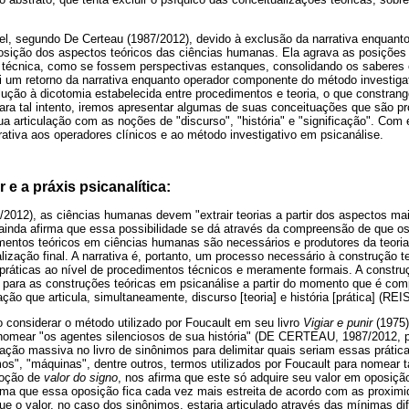
el, segundo De Certeau (1987/2012), devido à exclusão da narrativa enquant
sição dos aspectos teóricos das ciências humanas. Ela agrava as posições d
a e técnica, como se fossem perspectivas estanques, consolidando os sabere
um retorno da narrativa enquanto operador componente do método investigat
ução à dicotomia estabelecida entre procedimentos e teoria, o que constrange
Para tal intento, iremos apresentar algumas de suas conceituações que são 
a articulação com as noções de "discurso", "história" e "significação". Co
rrativa aos operadores clínicos e ao método investigativo em psicanálise.
 e a práxis psicanalítica:
2012), as ciências humanas devem "extrair teorias a partir dos aspectos ma
r ainda afirma que essa possibilidade se dá através da compreensão de que o
entos teóricos em ciências humanas são necessários e produtores da teori
ização final. A narrativa é, portanto, um processo necessário à construção teó
s práticas ao nível de procedimentos técnicos e meramente formais. A construç
 para as construções teóricas em psicanálise a partir do momento que é c
ação que articula, simultaneamente, discurso [teoria] e história [prática] (RE
 considerar o método utilizado por Foucault em seu livro
Vigiar e punir
(1975)
m nomear "os agentes silenciosos de sua história" (DE CERTEAU, 1987/2012, p
lização massiva no livro de sinônimos para delimitar quais seriam essas prátic
s", "máquinas", dentre outros, termos utilizados por Foucault para nomear t
noção de
valor do signo
, nos afirma que este só adquire seu valor em oposiçã
rma que essa oposição fica cada vez mais estreita de acordo com as proxim
que o valor, no caso dos sinônimos, estaria articulado através das mínimas di