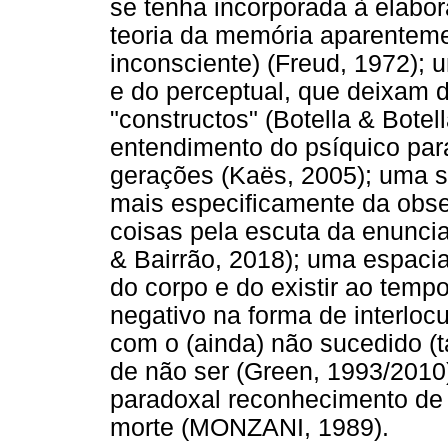
se tenha incorporada à elabo
teoria da memória aparentem
inconsciente) (Freud, 1972);
e do perceptual, que deixam 
"constructos" (Botella & Bote
entendimento do psíquico para
gerações (Kaës, 2005); uma s
mais especificamente da obse
coisas pela escuta da enunci
& Bairrão, 2018); uma espaci
do corpo e do existir ao temp
negativo na forma de interloc
com o (ainda) não sucedido (
de não ser (Green, 1993/2010)
paradoxal reconhecimento de 
morte (MONZANI, 1989).