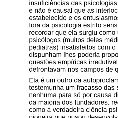
insuficiências das psicologias
e não é causal que as interlo
estabelecido e os entusiasm
fora da psicologia estrito se
recordar que ela surgiu como 
psicólogos (muitos deles médi
pediatras) insatisfeitos com 
dispunham lhes poderia propo
questões empíricas irredutive
defrontavam nos campos de q
Ela é um outro da autoproclam
testemunha um fracasso das 
nenhuma para só por causa di
da maioria dos fundadores, r
como a verdadeira ciência ps
pioneira que ousou desenvolve