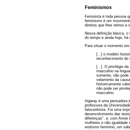
Feminismos
Feminista é toda pessoa q
feminismo é um movimento 
direitos que lhes retirou a 
Nessa definição básica, 
do tempo e ainda hoje, há 
Para situar o momento em 
[...] o modelo hist
reconhecimento do 
[...]. O privilégio 
masculino na lingua
somente, não pode s
velamento da causa 
historicamente valo
não pode ser privil
masculino.
Irigaray é uma pensadora i
professora da Universidad
falocentrista. Foi uma imp
desenvolvimento das teori
diferenças", e, com Annie 
mulheres e não igualdade
erotismo feminino, um sab