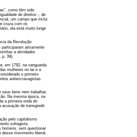
tas", como têm sido
gualdade de direitos -, de
encial, um campo que inclui
 se cruza com os
ário, ela está muito longe
ência da Revolução
 participaram ativamente
stritas a atividades
 p. 39).
ue, em 1792, na vanguarda
as mulheres no lar e a
onsiderado o primeiro
ntos antiescravagistas.
r seus bens nem trabalhar,
teção. Na mesma época, na
da a primeira onda do
a acusação de transgredir
ução pelo capitalismo
mento sufragista
aos homens, sem questionar
 desse movimento liberal,