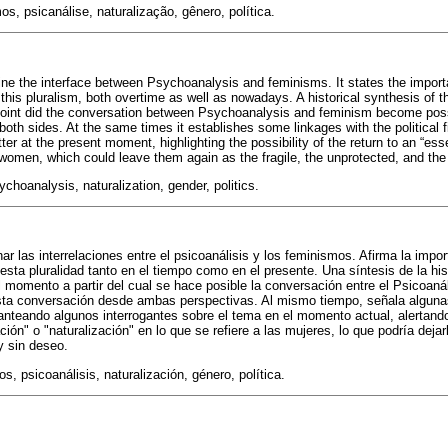
, psicanálise, naturalização, gênero, política.
ine the interface between Psychoanalysis and feminisms. It states the import
his pluralism, both overtime as well as nowadays. A historical synthesis of 
 point did the conversation between Psychoanalysis and feminism become poss
oth sides. At the same times it establishes some linkages with the political fi
r at the present moment, highlighting the possibility of the return to an “esse
 women, which could leave them again as the fragile, the unprotected, and the
hoanalysis, naturalization, gender, politics.
ar las interrelaciones entre el psicoanálisis y los feminismos. Afirma la impor
sta pluralidad tanto en el tiempo como en el presente. Una síntesis de la hist
l momento a partir del cual se hace posible la conversación entre el Psicoaná
ta conversación desde ambas perspectivas. Al mismo tiempo, señala algunas
lanteando algunos interrogantes sobre el tema en el momento actual, alertando
ción" o "naturalización" en lo que se refiere a las mujeres, lo que podría dej
y sin deseo.
, psicoanálisis, naturalización, género, política.