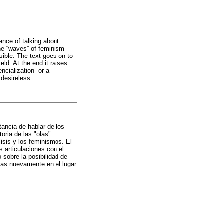
ance of talking about
the “waves” of feminism
ible. The text goes on to
eld. At the end it raises
ncialization” or a
 desireless.
tancia de hablar de los
oria de las "olas"
lisis y los feminismos. El
 articulaciones con el
 sobre la posibilidad de
arlas nuevamente en el lugar