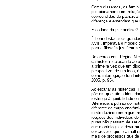
Como dissemos, os feminis
posicionamento em relação
depreendidas do patriarcal
diferença e entendem que 
E do lado da psicanálise?
É bom destacar os grandes
XVIII, imperava o modelo d
para a filosofia justificar 
De acordo com Regina Neri
da história, colocando ao 
a primeira vez que um disc
perspectiva: de um lado, é 
como interrogação fundant
2005, p. 95).
Ao escutar as histéricas, F
põe em questão a identidad
restringe à genitalidade ou
Diferencia a pulsão do in
diferente do corpo anatômi
reintroduzindo em algum mo
reações dos indivíduos d
puras não passam de ser c
que a ontologia: o devir m
descrever o que é a mulher
mais de processos que de 