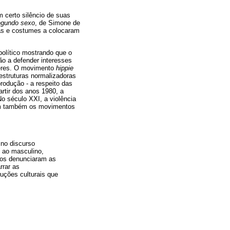
 certo silêncio de suas
egundo sexo
, de Simone de
vas e costumes a colocaram
político mostrando que o
ão a defender interesses
heres. O movimento
hippie
estruturas normalizadoras
rodução - a respeito das
rtir dos anos 1980, a
No século XXI, a violência
cam também os movimentos
 no discurso
o ao masculino,
mos denunciaram as
rrar as
uções culturais que