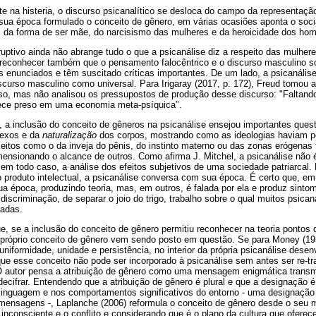
te na histeria, o discurso psicanalítico se desloca do campo da representaçã
 sua época formulado o conceito de gênero, em várias ocasiões aponta o soc
s, da forma de ser mãe, do narcisismo das mulheres e da heroicidade dos ho
ptivo ainda não abrange tudo o que a psicanálise diz a respeito das mulhere
reconhecer também que o pensamento falocêntrico e o discurso masculino s
enunciados e têm suscitado críticas importantes. De um lado, a psicanálise 
discurso masculino como universal. Para Irigaray (2017, p. 172), Freud tomou 
so, mas não analisou os pressupostos de produção desse discurso: "Faltando
ece preso em uma economia meta-psíquica".
0, a inclusão do conceito de gêneros na psicanálise ensejou importantes que
sexos e da
naturalização
dos corpos, mostrando como as ideologias haviam pen
ceitos como o da inveja do pênis, do instinto materno ou das zonas erógenas 
mensionando o alcance de outros. Como afirma J. Mitchel, a psicanálise não
 em todo caso, a análise dos efeitos subjetivos de uma sociedade patriarcal.
 produto intelectual, a psicanálise conversa com sua época. É certo que, 
a época, produzindo teoria, mas, em outros, é falada por ela e produz sint
discriminação, de separar o joio do trigo, trabalho sobre o qual muitos psica
cadas.
 se a inclusão do conceito de gênero permitiu reconhecer na teoria pontos d
o próprio conceito de gênero vem sendo posto em questão. Se para Money (19
 uniformidade, unidade e persistência, no interior da própria psicanálise des
 esse conceito não pode ser incorporado à psicanálise sem antes ser re-trab
. O autor pensa a atribuição de gênero como uma mensagem enigmática transmi
decifrar. Entendendo que a atribuição de gênero é plural e que a designação
linguagem e nos comportamentos significativos do entorno - uma designação
mensagens -, Laplanche (2006) reformula o conceito de gênero desde o seu m
o inconsciente e o conflito e considerando que é o plano da cultura que oferec