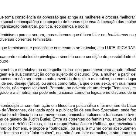
ue toma consciência da opressão que atinge as mulheres e procura melhorar
social emancipatório e o conjunto de teorias que visa à liberação das mulhe
organização patriarcal, política, econômica e social.
o feminismo parece ser um, mas sabemos que é bom falar em
feminismos
no p
diversas correntes feministas.
que feminismos e psicanálise começam a se articular, cito LUCE IRIGARAY (
oricamente estabelecido privilegia a simetria como condição de possibilidade d
outro
da simetria é correlativo ao do espelho plano: que pode servir para a auto-reflex
gem e à sua constituição como sujeito do discurso. Ora, a mulher, a partir d
uceder a não ser como o outro invertido do sujeito masculino, ou como luga
de seu desejo (fálico), ou ainda como falta, já que o seu sexo, em sua maior
rizada, não especularizável. Portanto, no advento de um desejo "feminino", 
egiado e a simetria não pode nele funcionar como na lógica e no discurso de u
nterdisciplinar com formação em filosofia e psicanálise e foi membro da Esco
e de Vincennes, desligada após a publicação de seu livro
Speculum
, onde fa
ortante referência para os movimentos feministas italianos e franceses e teve
as de gênero de Judith Butler. Entre as correntes do feminismo, situa-se no
Leclerc e Hélène Cixous, criou o grupo Psicanálise e Política, que reivindica
com
os homens, e propõe a "outridade", ou seja, a mulher como absolutamen
er feminino e um "falar mulher", que não é um falar da mulher, e sim uma p