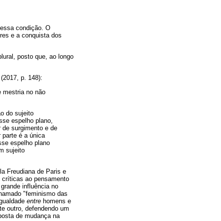
 essa condição. O
res e a conquista dos
lural, posto que, ao longo
2017, p. 148):
e mestria no não
ão do sujeito
esse espelho plano,
r de surgimento e de
 parte é a única
esse espelho plano
m sujeito
la Freudiana de Paris e
z críticas ao pensamento
 grande influência no
 chamado "feminismo das
 igualdade
entre
homens e
te outro, defendendo um
roposta de mudança na