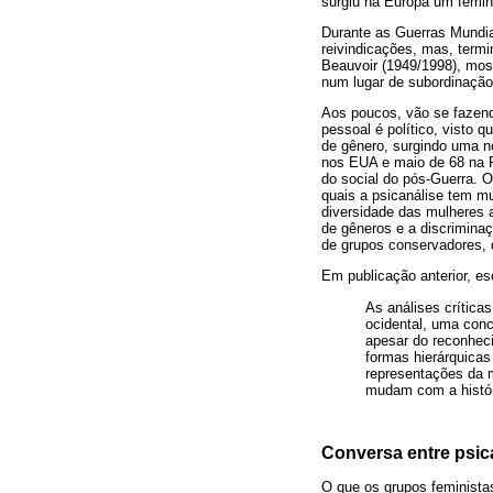
surgiu na Europa um femini
Durante as Guerras Mundia
reivindicações, mas, term
Beauvoir (1949/1998), mos
num lugar de subordinação
Aos poucos, vão se fazendo
pessoal é político, visto 
de gênero, surgindo uma n
nos EUA e maio de 68 na F
do social do pós-Guerra. 
quais a psicanálise tem mu
diversidade das mulheres a
de gêneros e a discrimina
de grupos conservadores
Em publicação anterior, e
As análises crítica
ocidental, uma conc
apesar do reconheci
formas hierárquicas
representações da m
mudam com a histór
Conversa entre psic
O que os grupos feminista