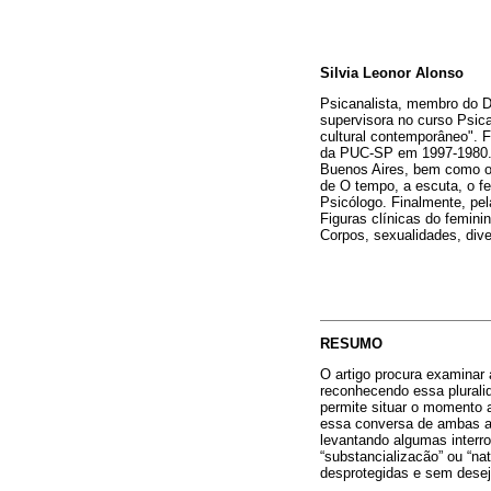
Silvia Leonor Alonso
Psicanalista, membro do D
supervisora no curso Psic
cultural contemporâneo". F
da PUC-SP em 1997-1980. I
Buenos Aires, bem como o g
de O tempo, a escuta, o f
Psicólogo. Finalmente, pela
Figuras clínicas do femini
Corpos, sexualidades, div
RESUMO
O artigo procura examinar 
reconhecendo essa pluralid
permite situar o momento a
essa conversa de ambas a
levantando algumas interr
“substancializacão” ou “na
desprotegidas e sem desej