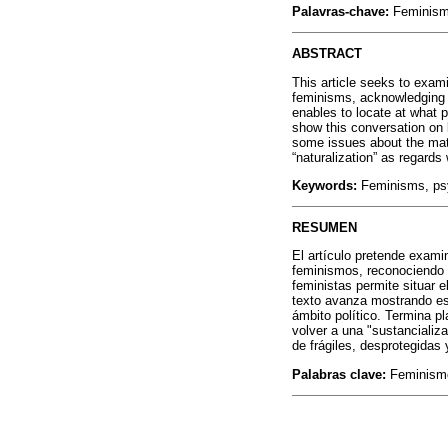
Palavras-chave:
Feminismos
ABSTRACT
This article seeks to exam
feminisms, acknowledging t
enables to locate at what
show this conversation on b
some issues about the matte
“naturalization” as regards
Keywords:
Feminisms, psyc
RESUMEN
El artículo pretende examin
feminismos, reconociendo e
feministas permite situar e
texto avanza mostrando es
ámbito político. Termina p
volver a una "sustancializa
de frágiles, desprotegidas 
Palabras clave:
Feminismos