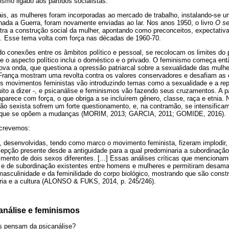
smo ligado aos partidos socialistas.
is, as mulheres foram incorporadas ao mercado de trabalho, instalando-se um
inada a Guerra, foram novamente enviadas ao lar. Nos anos 1950, o livro
O s
tra a construção social da mulher, apontando como preconceitos, expectati
. Esse tema volta com força nas décadas de 1960-70.
 conexões entre os âmbitos político e pessoal, se recolocam os limites do 
que o aspecto político inclui o doméstico e o privado. O feminismo começa ent
ova onda, que questiona a opressão patriarcal sobre a sexualidade das mul
rança mostram uma revolta contra os valores conservadores e desafiam as 
Os movimentos feministas vão introduzindo temas como a sexualidade e a rep
ito a dizer -, e psicanálise e feminismos vão fazendo seus cruzamentos. A pa
parece com força, o que obriga a se incluírem gênero, classe, raça e etnia. 
ção sexista sofrem um forte questionamento, e, na contramão, se intensifi
, que se opõem a mudanças (MORIM, 2013; GARCIA, 2011; GOMIDE, 2016).
screvemos:
s, desenvolvidas, tendo como marco o movimento feminista, fizeram implodir,
epção presente desde a antiguidade para a qual predominaria a subordinaçã
mento de dois sexos diferentes. [...] Essas análises críticas que menciona
 e de subordinação existentes entre homens e mulheres e permitiram desama
asculinidade e da feminilidade do corpo biológico, mostrando que são constr
ia e a cultura (ALONSO & FUKS, 2014, p. 245/246).
análise e feminismos
s pensam da psicanálise?