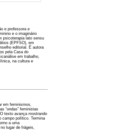
o e professora e
inino e o imaginário
m psicoterapia lato sensu
álisis (EPFSO), em
selho editorial. É autora
dos pela Casa do
sicanálise em trabalho,
ínica, na cultura e
lar em feminismos,
as “ondas” feministas
. O texto avança mostrando
 campo político. Termina
torno a uma
no lugar de frágeis,