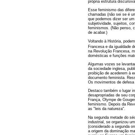
própria estrutura discursiva
Esse feminismo das difere
chamadas (não sei se é um 
que podemos dizer ser um p
subjetividade, sujeitos, c
feminismos. (Não penso, co
de acabar.)
Voltando à História, podem
Francesa e da igualdade de
na Revolução Francesa, mas
domésticas e funções mate
Algumas vozes se levantar
da sociedade inglesa, pub
proibição de acederem à e
documento feminista. Ress
Os movimentos de defesa 
Destaco também o lugar in
desapropriadas de seu cor
França, Olympe de Gouge
feminismo. Depois da Revol
as "leis da natureza".
Na segunda metade do sécu
industrial, se organizou u
(considerado a segunda ond
a origem da dominação mas