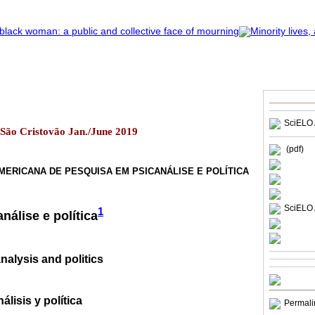
SciELO 
2 São Cristovão Jan./June 2019
(pdf)
MERICANA DE PESQUISA EM PSICANÁLISE E POLÍTICA
SciELO 
1
nálise e política
alysis and politics
lisis y política
Permali