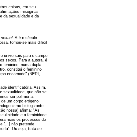
utras coisas, em seu
 afirmações misóginas
se da sexualidade e da
 sexual
. Até o século
sa, tornou-se mais difícil
o universais para o campo
dos sexos. Para a autora, é
 do feminino, numa dupla
ro, constitui o feminino
orpo encarnado" (NERI,
ade identificatória. Assim,
de sexualidade, que não se
bemos ser polimorfa.
a de um corpo erógeno
endogenismo biologizante,
ção nossa) afirma: "As
culinidade e a feminidade
dera mais os processos do
e [
…
] não pretende
rfa". Ou seja, trata-se