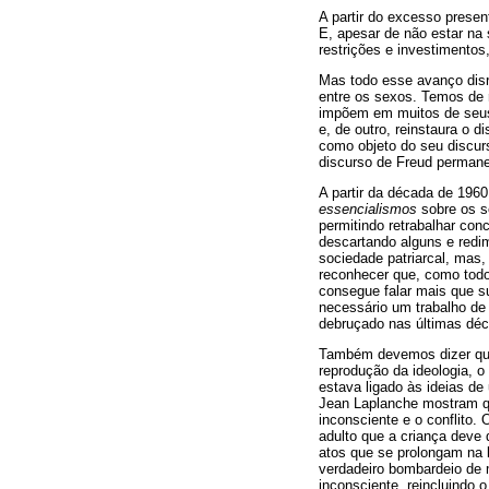
A partir do excesso presen
E, apesar de não estar na
restrições e investimento
Mas todo esse avanço disru
entre os sexos. Temos de 
impõem em muitos de seus 
e, de outro, reinstaura o 
como objeto do seu discur
discurso de Freud perman
A partir da década de 196
essencialismos
sobre os 
permitindo retrabalhar con
descartando alguns e redi
sociedade patriarcal, mas,
reconhecer que, como todo
consegue falar mais que su
necessário um trabalho de 
debruçado nas últimas dé
Também devemos dizer que,
reprodução da ideologia, 
estava ligado às ideias de
Jean Laplanche mostram que
inconsciente e o conflito
adulto que a criança deve 
atos que se prolongam na 
verdadeiro bombardeio de 
inconsciente, reincluindo 