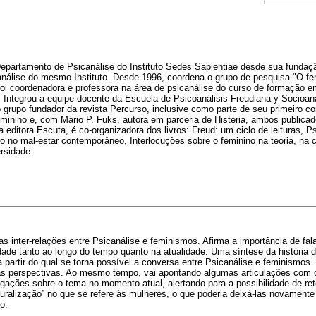
epartamento de Psicanálise do Instituto Sedes Sapientiae desde sua fundaçã
análise do mesmo Instituto. Desde 1996, coordena o grupo de pesquisa "O fem
oi coordenadora e professora na área de psicanálise do curso de formação e
ntegrou a equipe docente da Escuela de Psicoanálisis Freudiana y Socioan
rupo fundador da revista Percurso, inclusive como parte de seu primeiro con
eminino e, com Mário P. Fuks, autora em parceria de Histeria, ambos publica
 editora Escuta, é co-organizadora dos livros: Freud: um ciclo de leituras, P
no no mal-estar contemporâneo, Interlocuções sobre o feminino na teoria, na cl
ersidade
as inter-relações entre Psicanálise e feminismos. Afirma a importância de fa
ade tanto ao longo do tempo quanto na atualidade. Uma síntese da história d
 partir do qual se torna possível a conversa entre Psicanálise e feminismos
s perspectivas. Ao mesmo tempo, vai apontando algumas articulações com o
ogações sobre o tema no momento atual, alertando para a possibilidade de re
turalização” no que se refere às mulheres, o que poderia deixá-las novamente 
o.