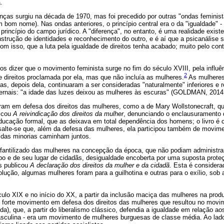
.
nças surgiu na década de 1970, mas foi precedido por outras "ondas feminis
bom nome). Nas ondas anteriores, o princípio central era o da "igualdade" - i
rincípio do campo jurídico. A "diferença", no entanto, é uma realidade exist
onstrução de identidades e reconhecimento do outro, e é aí que a psicanálise
m isso, que a luta pela igualdade de direitos tenha acabado; muito pelo contr
os dizer que o movimento feminista surge no fim do século XVIII, pela influ
2
 direitos proclamada por ela, mas que não incluía as mulheres.
As mulheres
, depois dela, continuaram a ser consideradas "naturalmente" inferiores e re
rnais: "a idade das luzes deixou as mulheres às escuras" (GOLDMAN, 2014,
am em defesa dos direitos das mulheres, como a de Mary Wollstonecraft, q
licou
A reivindicação dos direitos da mulher
, denunciando o enclausuramento d
ducação formal, que as deixava em total dependência dos homens; o livro é c
alte-se que, além da defesa das mulheres, ela participou também de movime
das minorias caminham juntos.
fantilizado das mulheres na concepção da época, que não podiam administra
po e de seu lugar de cidadãs, desigualdade encoberta por uma suposta pro
s publicou
A declaração dos direitos da mulher e da cidadã
. Esta é considera
ução, algumas mulheres foram para a guilhotina e outras para o exílio, sob 
lo XIX e no início do XX, a partir da inclusão maciça das mulheres na prod
m forte movimento em defesa dos direitos das mulheres que resultou no movi
a), que, a partir do liberalismo clássico, defendia a igualdade em relação 
culina - era um movimento de mulheres burguesas de classe média. Ao lado