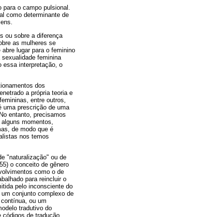
o para o campo pulsional.
ial como determinante de
mens.
s ou sobre a diferença
obre as mulheres se
abre lugar para o feminino
a sexualidade feminina
 essa interpretação, o
stionamentos dos
etrado a própria teoria e
femininas, entre outros,
 é uma prescrição de uma
 No entanto, precisamos
em alguns momentos,
omas, de modo que é
nalistas nos temos
e "naturalização" ou de
55) o conceito de gênero
envolvimentos como o de
alhado para reincluir o
tida pelo inconsciente do
 é um conjunto complexo de
 contínua, ou um
odelo tradutivo do
e códigos de tradução.