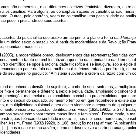
mos são numerosos, e os diferentes coletivos feministas divergem, entre o
 à psicanálise. Para alguns, as conceptualizações psicanalíticas são meras
ismo. Outros, pelo contrário, veem na psicanálise uma possibilidade de análi
não podem prescindir de seus aportes.
 aportes da psicanálise que trouxeram ao primeiro plano o tema da
diferença
e um único sexo: o masculino. A partir da modernidade e da Revolução France
a superioridade masculina.
 (2005), a modernidade operou deslocamentos das representações tidas com
pensamento a tarefa de problematizar a questão da alteridade e da diferença 
urso científico se opõe à racionalidade filosófica e se inaugura, sob a égide
enunciado a partir da fala das mulheres (histéricas tratadas por Freud), de out
e do seu aparelho psíquico: "A histeria subverte a ordem da razão com um c
reud reconhece a divisão do sujeito e, a partir de seus sintomas, a multiplicid
e fixa e permanente e diferencia sexo e sexualidade, ampliando o conceito 
 à procriação, mas inclui a pulsionalidade parcial e a pregenitalidade, que sa
stinto e o sexual do sexuado, ao mesmo tempo em que reconhece a existênci
co; a multiplicidade pulsional e seu objeto vicariante o separam de qualquer 
mento o incerto na questão identificatória. Freud (1925/1992a, p. 273, tradu
e ambos sexos combinam traços masculinos e femininos". Desse modo, a mas
onstruções teóricas de conteúdo incerto. E, nos melhores momentos, consi
ulher. Assim, Freud (1932/1992b, p. 108, tradução nossa) afirma: "A psicanális
 [
…
] mas indagar como advém, como se desenvolve a partir da criança polimo
identidades.