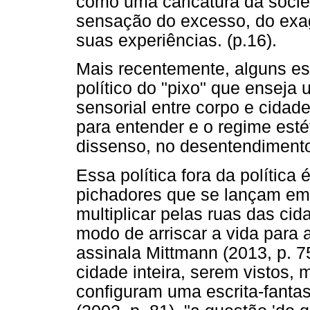
como uma caricatura da soci
sensação do excesso, do exag
suas experiências. (p.16).
Mais recentemente, alguns es
político do "pixo" que enseja u
sensorial entre corpo e cidade,
para entender e o regime est
dissenso, no desentendimento 
Essa política fora da política
pichadores que se lançam em d
multiplicar pelas ruas das ci
modo de arriscar a vida para 
assinala Mittmann (2013, p. 
cidade inteira, serem vistos, 
con
ﬁ
guram uma escrita-fant