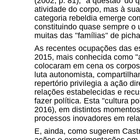
(2002, p. 81), "a questão 'do 
atividade do corpo, mas à sua 
categoria rebeldia emerge com
constituindo quase sempre o u
muitas das "famílias" de pich
As recentes ocupações das es
2015, mais conhecida como "
colocaram em cena os corpos
luta autonomista, compartilhan
repertório privilegia a ação di
relações estabelecidas e recu
fazer política. Esta "cultura po
2016), em distintos momentos 
processos inovadores em relaç
E, ainda, como sugerem Castr
ações e experimentações em e