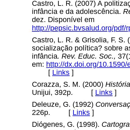
Castro, L. R. (2007) A politi
infância e da adolescência.
Re
dez. Disponível em
http://pepsic.bvsalud.org/pdf
Castro, L. R. & Grisolia, F. S
socialização política? sobre as
infância
. Rev. Educ. Soc.,
37(1
em:
http://dx.doi.org/10.15
[
Links
]
Corazza, S. M. (2000)
Históri
Unijui, 392p. [
Links
]
Deleuze, G. (1992)
Conversaç
226p. [
Links
]
Diógenes, G. (1998).
Cartogra