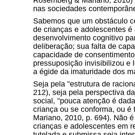
Rosemberg & Mariano, 2010) o
nas sociedades contemporân
Sabemos que um obstáculo cent
de crianças e adolescentes é 
desenvolvimento cognitivo pa
deliberação; sua falta de cap
capacidade de consentimento p
pressuposição invisibilizou e
a égide da imaturidade dos m
Seja pela "estrutura de racion
212), seja pela perspectiva d
social, "pouca atenção é dada
criança ou se conforma, ou é
Mariano, 2010, p. 694). Não é 
crianças e adolescentes em r
tutelada e submissa seja int