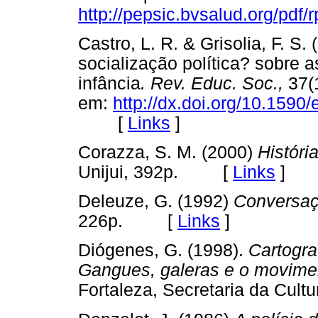
http://pepsic.bvsalud.org/pdf
Castro, L. R. & Grisolia, F. S
socialização política? sobre as
infância
. Rev. Educ. Soc.,
37(1
em:
http://dx.doi.org/10.15
[
Links
]
Corazza, S. M. (2000)
Históri
Unijui, 392p. [
Links
]
Deleuze, G. (1992)
Conversaç
226p. [
Links
]
Diógenes, G. (1998).
Cartogra
Gangues, galeras e o movime
Fortaleza, Secretaria da Cu