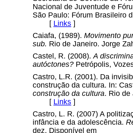
Nacional de Juventude e Fóru
São Paulo: Fórum Brasileiro 
[
Links
]
Caiafa, (1989).
Movimento pun
sub.
Rio de Janeiro. Jorge
Castel, R. (2008).
A discrimin
autóctones?
Petrópolis, Vo
Castro, L.R. (2001). Da invisi
construção da cultura. In: Cas
construção da cultura
. Rio de
[
Links
]
Castro, L. R. (2007) A politi
infância e da adolescência.
Re
dez. Disponível em