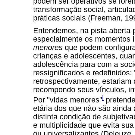
podem ser operativos se forem
transformação social, articu
práticas sociais (Freeman, 199
Entendemos, na pista aberta 
especialmente os momentos in
menores
que podem configurar
crianças e adolescentes, quan
adolescência para com a soc
ressignificados e redefinidos:
retrospectivamente, estariam
recompondo seus vínculos, in
i
Por "vidas menores"
pretende
etária dos que não são ainda 
distinta condição de subjetiv
e multiplicidade que evita su
ou universalizantes (Deleuze,