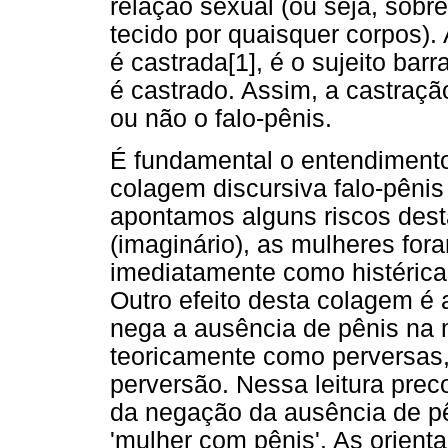
relação sexual (ou seja, sobre
tecido por quaisquer corpos).
é castrada[1], é o sujeito bar
é castrado. Assim, a castração
ou não o falo-pênis.
É fundamental o entendimento 
colagem discursiva falo-pênis
apontamos alguns riscos desta 
(imaginário), as mulheres for
imediatamente como histéric
Outro efeito desta colagem é 
nega a ausência de pênis na mu
teoricamente como perversas,
perversão. Nessa leitura prec
da negação da ausência de pê
'mulher com pênis'. As orient