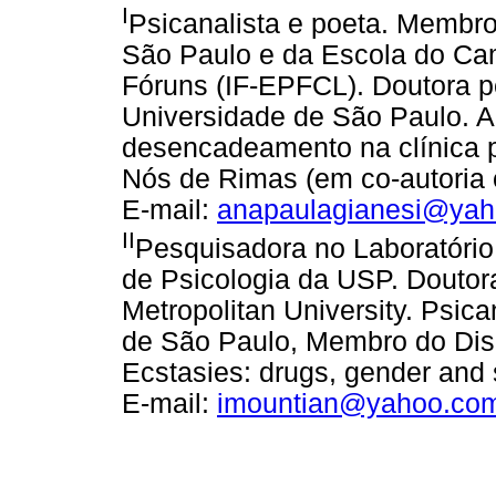
I
Psicanalista e poeta. Memb
São Paulo e da Escola do Ca
Fóruns (IF-EPFCL). Doutora pe
Universidade de São Paulo. Au
desencadeamento na clínica p
Nós de Rimas (em co-autoria
E-mail:
anapaulagianesi@yah
II
Pesquisadora no Laboratório 
de Psicologia da USP. Doutor
Metropolitan University. Psi
de São Paulo, Membro do Disco
Ecstasies: drugs, gender and 
E-mail:
imountian@yahoo.co