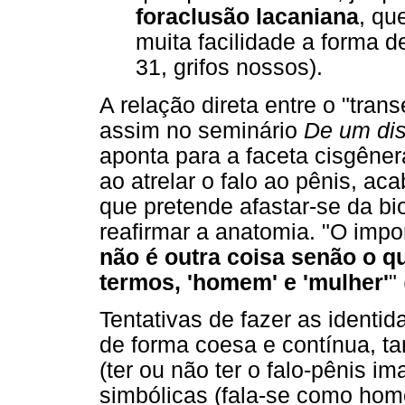
foraclusão lacaniana
, qu
muita facilidade a forma 
31, grifos nossos).
A relação direta entre o "tran
assim no seminário
De um dis
aponta para a faceta cisgêner
ao atrelar o falo ao pênis, ac
que pretende afastar-se da bi
reafirmar a anatomia. "O impor
não é outra coisa senão o 
termos, 'homem' e 'mulher'
"
Tentativas de fazer as identi
de forma coesa e contínua, ta
(ter ou não ter o falo-pênis i
simbólicas (fala-se como hom