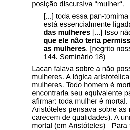
posição discursiva "mulher".
[...] toda essa pan-tomima
está essencialmente liga
das mulheres
[...] Isso 
que ele
não teria permis
as mulheres
. [negrito no
144. Seminário 18)
Lacan falava sobre a não poss
mulheres. A lógica aristotélica
mulheres. Todo homem é mortal
encontraria seu equivalente p
afirmar: toda mulher é mortal. 
Aristóteles pensava sobre as 
carecem de qualidades). A un
mortal (em Aristóteles) - Par