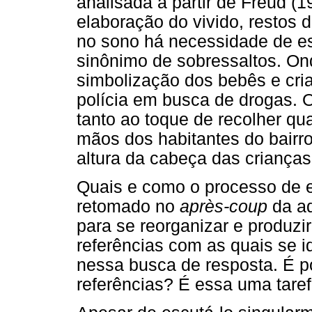
analisada a partir de Freud (
elaboração do vivido, restos 
no sono há necessidade de est
sinônimo de sobressaltos. On
simbolização dos bebês e cri
polícia em busca de drogas. O
tanto ao toque de recolher q
mãos dos habitantes do bairr
altura da cabeça das crianças
Quais e como o processo de e
retomado no
après-coup
da ad
para se reorganizar e produzi
referências com as quais se i
nessa busca de resposta. É p
referências? É essa uma taref