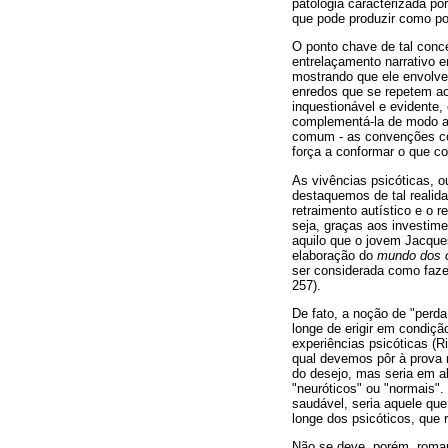
patologia caracterizada po
que pode produzir como pot
O ponto chave de tal conc
entrelaçamento narrativo e
mostrando que ele envolve
enredos que se repetem ao 
inquestionável e evidente, 
complementá-la de modo ad
comum - as convenções com
força a conformar o que c
As vivências psicóticas, 
destaquemos de tal realida
retraimento autístico e o 
seja, graças aos investime
aquilo que o jovem Jacque
elaboração do
mundo dos 
ser considerada como fazen
257).
De fato, a noção de "perda
longe de erigir em condiçã
experiências psicóticas (R
qual devemos pôr à prova 
do desejo, mas seria em a
"neuróticos" ou "normais".
saudável, seria aquele que
longe dos psicóticos, que 
Não se deve, porém, roman