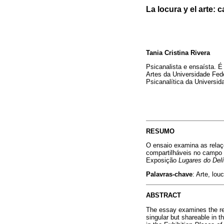
La locura y el arte:
Tania Cristina Rivera
Psicanalista e ensaísta. 
Artes da Universidade Fe
Psicanalítica da Universid
RESUMO
O ensaio examina as relaçõ
compartilháveis no campo c
Exposição
Lugares do Delí
Palavras-chave
: Arte, lou
ABSTRACT
The essay examines the rel
singular but shareable in t