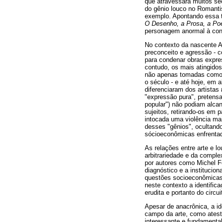
que atravessara muitos séc
do gênio louco no Romanti
exemplo. Apontando essa t
O Desenho, a Prosa, a Po
personagem anormal à cons
No contexto da nascente Ar
preconceito e agressão - 
para condenar obras expre
contudo, os mais atingido
não apenas tomadas como d
o século - e até hoje, em 
diferenciaram dos artistas
"expressão pura", pretensa
popular") não podiam alcanç
sujeitos, retirando-os em p
intocada uma violência mai
desses "gênios", ocultando
sócioeconômicas enfrenta
As relações entre arte e l
arbitrariedade e da complex
por autores como Michel F
diagnóstico e a institucio
questões socioeconômicas e
neste contexto a identific
erudita e portanto do circui
Apesar de anacrônica, a id
campo da arte, como atesta
interessante e fundamental