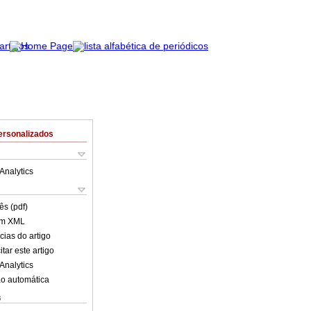
ersonalizados
Analytics
ês (pdf)
em XML
cias do artigo
tar este artigo
Analytics
o automática
s