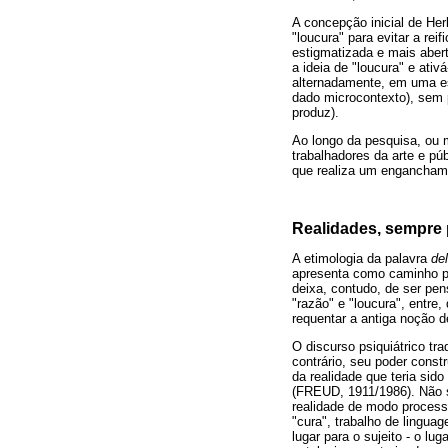
A concepção inicial de Her
"loucura" para evitar a re
estigmatizada e mais aber
a ideia de "loucura" e at
alternadamente, em uma e
dado microcontexto), sem 
produz).
Ao longo da pesquisa, ou 
trabalhadores da arte e pú
que realiza um enganchamen
Realidades, sempre p
A etimologia da palavra
del
apresenta como caminho par
deixa, contudo, de ser pe
"razão" e "loucura", entre
requentar a antiga noção de
O discurso psiquiátrico tr
contrário, seu poder constr
da realidade que teria si
(FREUD, 1911/1986). Não se
realidade de modo processu
"cura", trabalho de lingua
lugar para o sujeito - o l