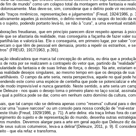
a de fim de mundo" como um colapso total da montagem entre fantasia e reali
 dolorosamente. Mas deve-se, sim, considerar que o delírio pode vir reconstru
do "traços mnêmicos, representações e julgamentos" (Freud, 1924/1986, p. 
ativamente aqueles já existentes, o delírio remenda os rasgos do tecido da r
a o sujeito, podendo portanto levá-lo, se não à "cura", a uma eventual estabi
borações freudianas, que em princípio parecem dizer respeito apenas à psic
ele que se afastaria da realidade, mas conseguiria a façanha de fazer valer su
artilhá-las e valorizá-las. Ele o conseguiria, em primeiro lugar, por saber "
percam o que têm de pessoal em demasia, pronto a repelir os estranhos, e se
tros" (FREUD, 1917/1963, p.391).
zação idealizadora que marca tal concepção do artista, eu diria que a produção
s de nota por se realizarem a contrapelo do vetor que, partindo da "realidade
ularidade da fantasia e de suas linhas de força, o desejo. Na arte, estariam 
na realidade desejos singulares, ao mesmo tempo em que os despoja de sua "
rtilháveis. O campo da arte seria, nesta perspectiva, aquele no qual pode 
tendendo este como uma espécie de centelha que pode se potencializar e efe
, de modo imprevisível e nunca garantido. Neste sentido, a arte seria um cam
te Deleuze - nos quais o desejo toma o primeiro plano no laço social, assinal
o qual a política pode se dar, como em nenhum outro domínio da cultura, co
is, que tal campo não se delineia apenas como "reserva" cultural para o des
iciar uma "suave narcose" ou um consolo para nossa condição de "mal-estar 
ste título (Freud, 1929/1986, p. 71). A arte delira: ela traça linhas fora do 
urgimento do sujeito e de representação do mundo, desenha outras estratégia
ros mundos. Devemos alargar para a arte em geral aquilo que Deleuze diz da es
 de seus sulcos cotumeiros, leva-a a delirar"(Deleuze, 2011, p. 9). E consider
eito - que ela refaz e transforma.