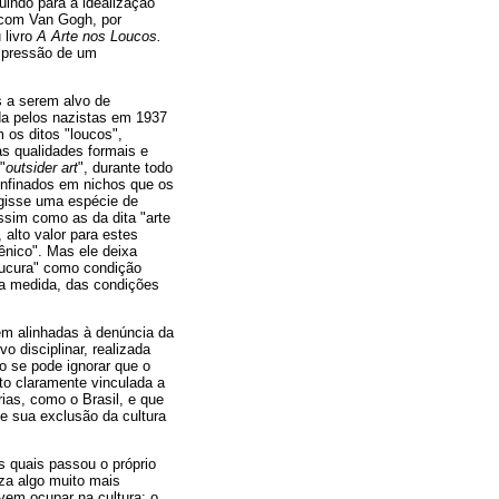
uindo para a idealização
, com Van Gogh, por
 livro
A Arte nos Loucos.
impressão de um
s a serem alvo de
da pelos nazistas em 1937
 os ditos "loucos",
s qualidades formais e
"
outsider art
", durante todo
confinados em nichos que os
rgisse uma espécie de
ssim como as da dita "arte
 alto valor para estes
rênico". Mas ele deixa
loucura" como condição
rga medida, das condições
rem alinhadas à denúncia da
o disciplinar, realizada
o se pode ignorar que o
to claramente vinculada a
ias, como o Brasil, e que
de sua exclusão da cultura
as quais passou o próprio
iza algo muito mais
 vem ocupar na cultura: o