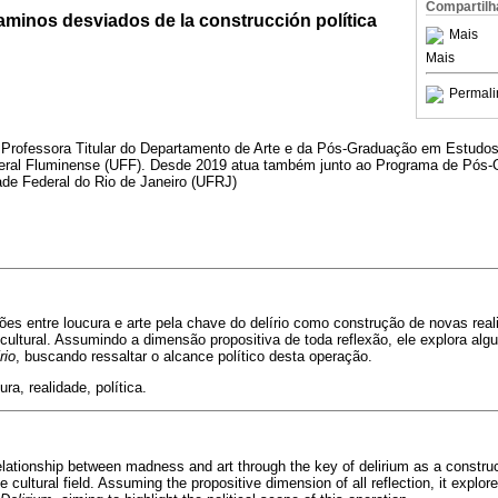
Compartilh
 caminos desviados de la construcción política
Mais
Mais
Permali
É Professora Titular do Departamento de Arte e da Pós-Graduação em Estud
deral Fluminense (UFF). Desde 2019 atua também junto ao Programa de Pós-
ade Federal do Rio de Janeiro (UFRJ)
es entre loucura e arte pela chave do delírio como construção de novas real
ultural. Assumindo a dimensão propositiva de toda reflexão, ele explora al
rio
, buscando ressaltar o alcance político desta operação.
cura, realidade, política.
ationship between madness and art through the key of delirium as a construct
he cultural field. Assuming the propositive dimension of all reflection, it expl