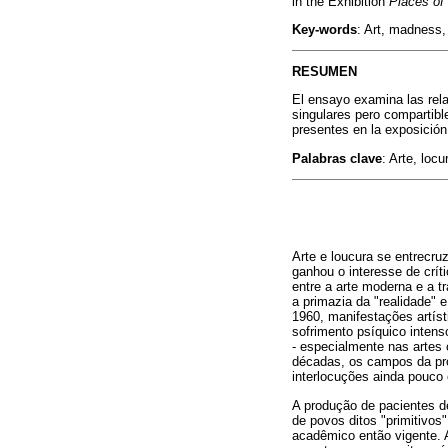
in the Exhibition
Places of 
Key-words
: Art, madness, r
RESUMEN
El ensayo examina las relac
singulares pero compartibl
presentes en la exposición
Palabras clave
: Arte, locu
Arte e loucura se entrecru
ganhou o interesse de crít
entre a arte moderna e a t
a primazia da "realidade" 
1960, manifestações artí
sofrimento psíquico intens
- especialmente nas artes
décadas, os campos da pro
interlocuções ainda pouco
A produção de pacientes de
de povos ditos "primitivos"
acadêmico então vigente. 