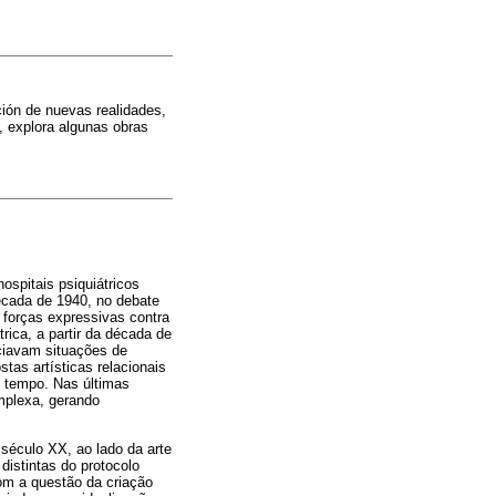
cción de nuevas realidades,
n, explora algunas obras
ospitais psiquiátricos
década de 1940, no debate
s forças expressivas contra
rica, a partir da década de
ciavam situações de
tas artísticas relacionais
o tempo. Nas últimas
mplexa, gerando
 século XX, ao lado da arte
distintas do protocolo
om a questão da criação