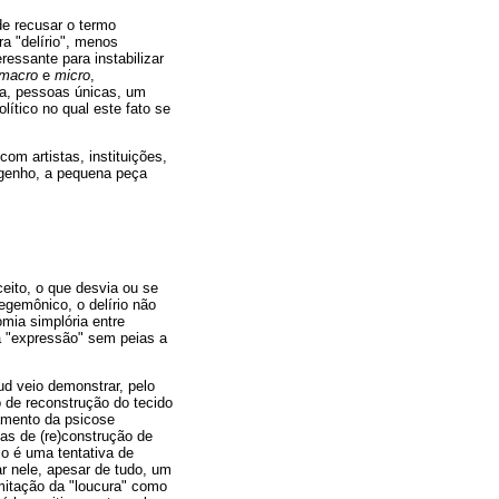
de recusar o termo
ra "delírio", menos
essante para instabilizar
macro
e
micro
,
ica, pessoas únicas, um
ítico no qual este fato se
om artistas, instituições,
engenho, a pequena peça
eito, o que desvia ou se
egemônico, o delírio não
mia simplória entre
 a "expressão" sem peias a
ud veio demonstrar, pelo
o de reconstrução do tecido
amento da psicose
vas de (re)construção de
io é uma tentativa de
ar nele, apesar de tudo, um
imitação da "loucura" como