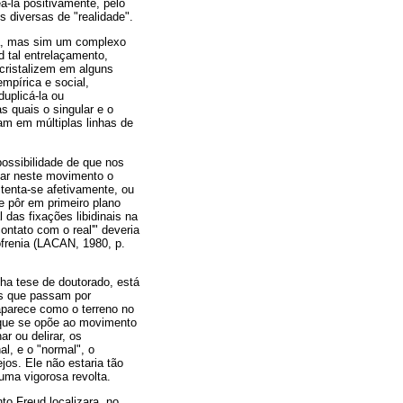
á-la positivamente, pelo
 diversas de "realidade".
ca, mas sim um complexo
d tal entrelaçamento,
cristalizem em alguns
mpírica e social,
duplicá-la ou
 quais o singular e o
am em múltiplas linhas de
ossibilidade de que nos
ntar neste movimento o
stenta-se afetivamente, ou
e pôr em primeiro plano
das fixações libidinais na
ontato com o real'" deveria
ofrenia (LACAN, 1980, p.
ha tese de doutorado, está
os que passam por
 aparece como o terreno no
 que se opõe ao movimento
 ou delirar, os
l, e o "normal", o
os. Ele não estaria tão
uma vigorosa revolta.
o Freud localizara, no