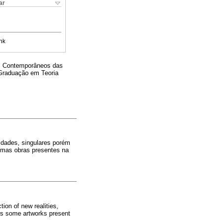
ar
nk
os Contemporâneos das
Graduação em Teoria
idades, singulares porém
gumas obras presentes na
ion of new realities,
ores some artworks present