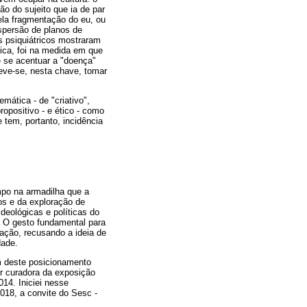
o do sujeito que ia de par
ela fragmentação do eu, ou
ispersão de planos de
s psiquiátricos mostraram
ica, foi na medida em que
e se acentuar a "doença"
eve-se, nesta chave, tomar
ática - de "criativo",
opositivo - e ético - como
 tem, portanto, incidência
empo na armadilha que a
tos e da exploração de
deológicas e políticas do
.
O gesto fundamental para
ação, recusando a ideia de
dade.
ém deste posicionamento
er curadora da exposição
014. Iniciei nesse
018, a convite do Sesc -