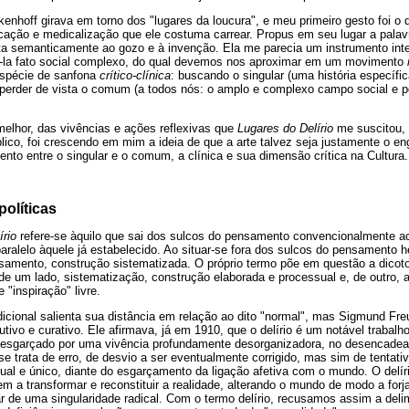
kenhoff girava em torno dos "lugares da loucura", e meu primeiro gesto foi o 
ificação e medicalização que ele costuma carrear. Propus em seu lugar a palav
ta semanticamente ao gozo e à invenção. Ela me parecia um instrumento inter
ivá-la fato social complexo, do qual devemos nos aproximar em um movimento
spécie de sanfona
crítico-clínica
: buscando o singular (uma história específ
perder de vista o comum (a todos nós: o amplo e complexo campo social e pol
melhor, das vivências e ações reflexivas que
Lugares do Delírio
me suscitou, c
blico, foi crescendo em mim a ideia de que a arte talvez seja justamente o 
to entre o singular e o comum, a clínica e sua dimensão crítica na Cultura.
olíticas
írio
refere-se àquilo que sai dos sulcos do pensamento convencionalmente ac
alelo àquele já estabelecido. Ao situar-se fora dos sulcos do pensamento h
nsamento, construção sistematizada. O próprio termo põe em questão a dicoto
, de um lado, sistematização, construção elaborada e processual e, de outro,
 "inspiração" livre.
adicional salienta sua distância em relação ao dito "normal", mas Sigmund Fre
utivo e curativo. Ele afirmava, já em 1910, que o delírio é um notável trabalh
do esgarçado por uma vivência profundamente desorganizadora, no desencade
 trata de erro, de desvio a ser eventualmente corrigido, mas sim de tentati
al e único, diante do esgarçamento da ligação afetiva com o mundo. O delír
gem a transformar e reconstituir a realidade, alterando o mundo de modo a forj
ugar de uma singularidade radical. Com o termo delírio, recusamos assim a del