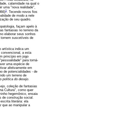
dade, calamidade na qual o
ir uma "nova realidade",
1
366)
. Tecendo novos fios
ealidade de modo a nele
lização de seu quadro.
opatologia, façam apelo à
as fantasias no terreno da
como elaborar seus sonhos
 tornem suscetíveis de
 artística indica um
" convencional, a esta
em princípio em jogo
pessoalidade" para torná-
haver uma espécie de
tivar afetivamente em
po de potencialidades - de
ando um terreno de
mo
política do desejo
.
ejo, coleção de fantasias
na Cultura", como quer
caminho hegemônico, ensaia
s de construção social.
crita literária: ela
ar que ao manipular a