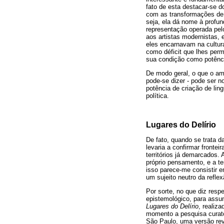
fato de esta destacar-se d
com as transformações de 
seja, ela dá nome à profun
representação operada pel
aos artistas modernistas,
eles encarnavam na cultura
como déficit que lhes per
sua condição como potência
De modo geral, o que o am
pode-se dizer - pode ser n
potência de criação de lin
política.
Lugares do Delírio
De fato, quando se trata da
levaria a confirmar frontei
territórios já demarcados.
próprio pensamento, e a te
isso parece-me consistir 
um sujeito neutro da refl
Por sorte, no que diz resp
epistemológico, para assum
Lugares do Delírio
, realiz
momento a pesquisa curato
São Paulo, uma versão revi