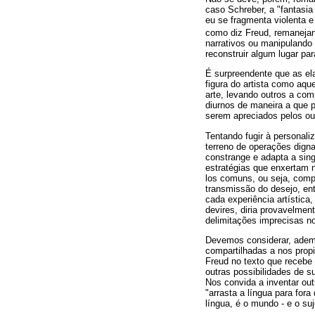
caso Schreber, a "fantasi
eu se fragmenta violenta e
como diz Freud, remanejan
narrativos ou manipulando 
reconstruir algum lugar par
É surpreendente que as ela
figura do artista como aqu
arte, levando outros a comp
diurnos de maneira a que 
serem apreciados pelos ou
Tentando fugir à personali
terreno de operações digna
constrange e adapta a sing
estratégias que enxertam 
los comuns, ou seja, compa
transmissão do desejo, en
cada experiência artística
devires, diria provavelmen
delimitações imprecisas n
Devemos considerar, adema
compartilhadas a nos prop
Freud no texto que recebe e
outras possibilidades de s
Nos convida a inventar out
"arrasta a língua para fora
língua, é o mundo - e o suj