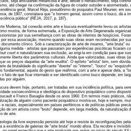
ulos, seja articulando melancolia e arte, desde o Renascimento, seja contrib
smo, até chegar na confirmação da figura do criador outsider e atormentado
endência geral, Marcel Réja, pseudônimo do psiquiatra Paul Meunier, em seu
esia
, de 1907, constatava que "o homem genial, assim como o louco, dá a 
ciência pública" (RÉJA, 2017, p. 187).
te Moderna, tal conexão entre arte e loucura eventualmente levou os artista
como mostra, de forma extremada, a Exposição de Arte Degenerada organiza
ssionistas por sua semelhança com as obras de internos de hospícios. Foram
s por essa associação, mesmo quando suas obras eram reconhecidas por sua
ocumento clínico. Sob a caracterização de arte de insanos, "arte bruta" ou 
alguma medida - artistas que passaram por experiências psicóticas ficaram 
tout court
e naturalizaram sua exclusão, ao erigi-la em condição para que su
mente liberta dos parâmetros culturais. Ainda que valorizadas, suas obras (a
ar os preços daquelas da "arte erudita". O epíteto "artista" tem, sem dúvida,
arte da brutalidade do significante "doente" ou "interno", "louco" ou "esquizof
s fundamental, aquela do gesto que reafirma, com a arte e apesar dela, a "
 o fato de que ficar internado e ser identificado como louco depende, em la
das por alguém.
oucura devem hoje, portanto, ser tratadas em sua incidência política, para se
idade socioeconômica e ideológica do dispositivo psiquiátrico como dispositiv
oucault e Franco Basaglia desde os anos 1960. Em termos mais práticos, nã
nalização de alguém como paciente psiquiátrico mostra-se, hoje e sempre, mui
 raciais, especialmente em países periféricos e de políticas públicas precár
ação de um artista como "bruto" depende, em larga medida, da naturalização 
to de arte.
eologia da livre expressão persiste até hoje e resiste às reconfigurações pel
 a existência de galerias de "arte bruta" mundo afora. Ela recobre e invisibil
, no papel específico que a arte produzida nos asilos no início do século XX