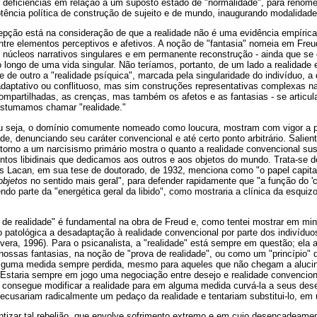
r deficiências em relação a um suposto estado de "normalidade", para renome
ência política de construção de sujeito e de mundo, inaugurando modalidades
epção está na consideração de que a realidade não é uma evidência empíri
ntre elementos perceptivos e afetivos. A noção de "fantasia" nomeia em Freu
 núcleos narrativos singulares e em permanente reconstrução - ainda que se 
longo de uma vida singular. Não teríamos, portanto, de um lado a realidade e
e de outro a "realidade psíquica", marcada pela singularidade do indivíduo, a 
aptativo ou conflituoso, mas sim construções representativas complexas nas
partilhadas, as crenças, mas também os afetos e as fantasias - se articul
ostumamos chamar "realidade."
ou seja, o domínio comumente nomeado como loucura, mostram com vigor a p
de, denunciando seu caráter convencional e até certo ponto arbitrário. Salie
retorno a um narcisismo primário mostra o quanto a realidade convencional su
ntos libidinais que dedicamos aos outros e aos objetos do mundo. Trata-se d
s Lacan, em sua tese de doutorado, de 1932, menciona como "o papel capital 
objetos
no sentido mais geral", para defender rapidamente que "a função do 'c
do parte da "energética geral da libido", como mostraria a clínica da esquiz
 de realidade" é fundamental na obra de Freud e, como tentei mostrar em min
o patológica a desadaptação à realidade convencional por parte dos indivídu
ivera, 1996). Para o psicanalista, a "realidade" está sempre em questão; ela
nossas fantasias, na noção de "prova de realidade", ou como um "princípio"
lguma medida sempre perdida, mesmo para aqueles que não chegam a alucinar
 Estaria sempre em jogo uma negociação entre desejo e realidade convenciona
 consegue modificar a realidade para em alguma medida curvá-la a seus desej
recusariam radicalmente um pedaço da realidade e tentariam substitui-lo, em 
tizar tal rebelião, que envolve sofrimento extremo e em cujo desencadeament