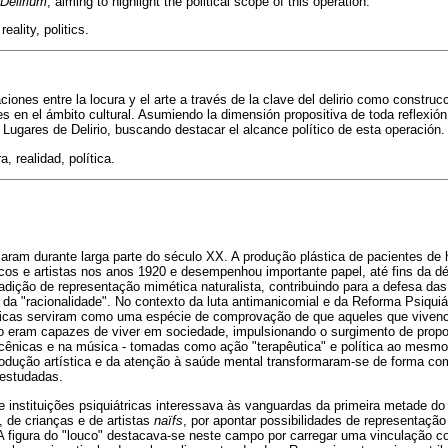
Delirium
, aiming to highlight the political scope of this operation.
eality, politics.
iones entre la locura y el arte a través de la clave del delirio como constru
es en el ámbito cultural. Asumiendo la dimensión propositiva de toda reflexió
 Lugares de Delirio, buscando destacar el alcance político de esta operación.
ra, realidad, política.
zaram durante larga parte do século XX. A produção plástica de pacientes de h
icos e artistas nos anos 1920 e desempenhou importante papel, até fins da 
radição de representação mimética naturalista, contribuindo para a defesa da
e da "racionalidade". No contexto da luta antimanicomial e da Reforma Psiquiát
sticas serviram como uma espécie de comprovação de que aqueles que viven
o eram capazes de viver em sociedade, impulsionando o surgimento de propos
 cênicas e na música - tomadas como ação "terapêutica" e política ao mesm
dução artística e da atenção à saúde mental transformaram-se de forma co
 estudadas.
 instituições psiquiátricas interessava às vanguardas da primeira metade do
, de crianças e de artistas
naïfs
, por apontar possibilidades de representação 
A figura do "louco" destacava-se neste campo por carregar uma vinculação c