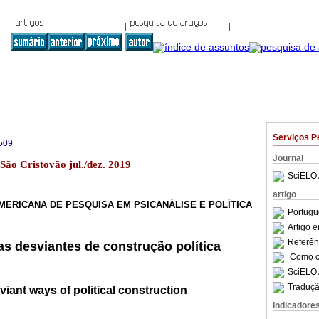
Serviços P
509
Journal
 São Cristovão jul./dez. 2019
SciELO 
artigo
MERICANA DE PESQUISA EM PSICANÁLISE E POLÍTICA
Portugu
Artigo 
Referên
as desviantes de construção política
Como ci
SciELO 
Traduçã
iant ways of political construction
Indicadore