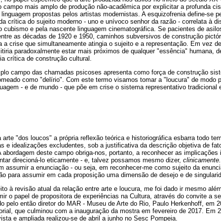
o campo mais amplo de produção não-acadêmica por explicitar a profunda cisã
linguagem propostas pelos artistas modernistas. A esquizofrenia define-se p
da crítica do sujeito moderno - uno e unívoco senhor da razão - correlata à d
o cubismo e pela nascente linguagem cinematográfica. Se pacientes de asilo
 entre as décadas de 1920 e 1950, caminhos subversivos de construção pictór
 a crise que simultaneamente atingia o sujeito e a representação. Em vez d
mitiria paradoxalmente estar mais próximos de qualquer "essência" humana, d
 crítica de construção cultural.
plo campo das chamadas psicoses apresenta como força de construção sistem
omeado como "delírio". Com este termo visamos tomar a "loucura" de modo pr
guagem - e de mundo - que põe em crise o sistema representativo tradicional e
 arte "dos loucos" a própria reflexão teórica e historiográfica esbarra todo t
ras e idealizações excludentes, sob a justificativa da descrição objetiva de fa
 A abordagem deste campo obriga-nos, portanto, a reconhecer as implicações i
ntar direcioná-lo eticamente - e, talvez possamos mesmo dizer,
clinicamente
em assumir a enunciação - ou seja, em reconhecer-me como sujeito da enunci
exão para assumir em cada proposição uma dimensão de desejo e de singulari
eito à revisão atual da relação entre arte e loucura, me foi dado ir mesmo al
ir o papel de propositora de experiências na Cultura, através do convite a s
ado pelo então diretor do MAR - Museu de Arte do Rio, Paulo Herkenhoff, em 2
rial, que culminou com a inauguração da mostra em fevereiro de 2017. Em 2
sta e ampliada realizou-se de abril a junho no Sesc Pompeia.