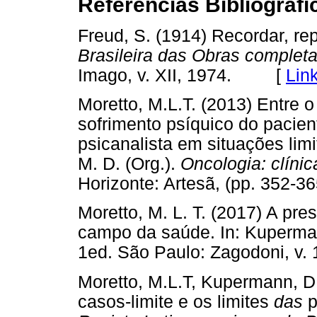
Referências Bibliográfi
Freud, S. (1914) Recordar, repe
Brasileira das Obras complet
Imago, v. XII, 1974. [
Lin
Moretto, M.L.T. (2013) Entre o
sofrimento psíquico do pacien
psicanalista em situações limit
M. D. (Org.).
Oncologia: clínic
Horizonte: Artesã, (pp. 35
Moretto, M. L. T. (2017) A pr
campo da saúde. In: Kuperman
1ed. São Paulo: Zagodoni, v
Moretto, M.L.T, Kupermann, D
casos-limite e os limites
das
p