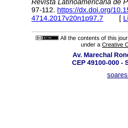
Revista Latinoamericana de 
97-112.
https://dx.doi.org/10.
[
L
4714.2017v20n1p97.7
All the contents of this jo
under a
Creative 
Av. Marechal Ron
CEP 49100-000 - 
soare