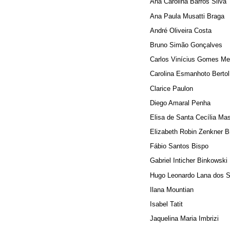
Ana Carolina Barros Silva
Ana Paula Musatti Braga
André Oliveira Costa
Bruno Simão Gonçalves
Carlos Vinícius Gomes Me
Carolina Esmanhoto Bertol
Clarice Paulon
Diego Amaral Penha
Elisa de Santa Cecília Ma
Elizabeth Robin Zenkner B
Fábio Santos Bispo
Gabriel Inticher Binkowski
Hugo Leonardo Lana dos 
Ilana Mountian
Isabel Tatit
Jaquelina Maria Imbrizi