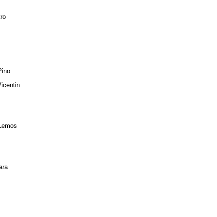
ro
Pino
icentin
 Lemos
ara