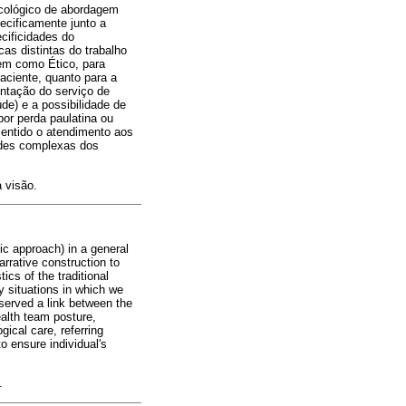
sicológico de abordagem
ecificamente junto a
ecificidades do
cas distintas do trabalho
bem como Ético, para
aciente, quanto para a
antação do serviço de
de) e a possibilidade de
or perda paulatina ou
entido o atendimento aos
ades complexas dos
a visão.
ic approach) in a general
arrative construction to
ics of the traditional
ly situations in which we
bserved a link between the
ealth team posture,
gical care, referring
o ensure individual's
.