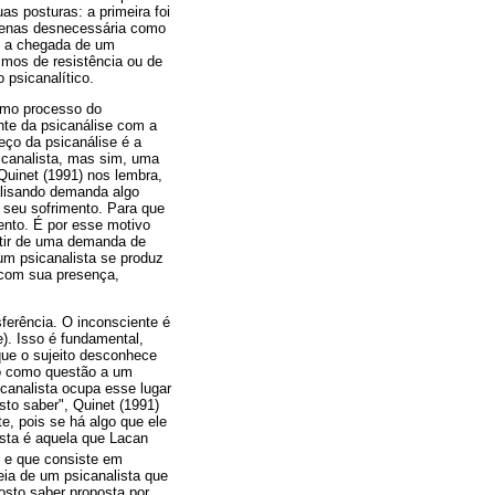
as posturas: a primeira foi
 apenas desnecessária como
o a chegada de um
mos de resistência ou de
 psicanalítico.
esmo processo do
nte da psicanálise com a
meço da psicanálise é a
sicanalista, mas sim, uma
Quinet (1991) nos lembra,
nalisando demanda algo
seu sofrimento. Para que
ento. É por esse motivo
artir de uma demanda de
um psicanalista se produz
 com sua presença,
sferência. O inconsciente é
e). Isso é fundamental,
que o sujeito desconhece
ido como questão a um
canalista ocupa esse lugar
sto saber", Quinet (1991)
, pois se há algo que ele
sta é aquela que Lacan
 e que consiste em
eia de um psicanalista que
osto saber proposta por