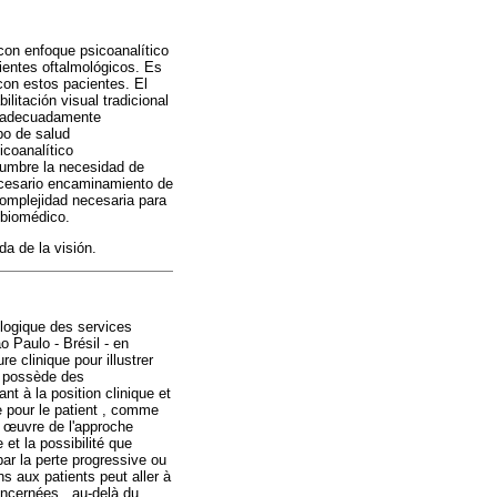
 con enfoque psicoanalítico
ientes oftalmológicos. Es
 con estos pacientes. El
ilitación visual tradicional
bo adecuadamente
po de salud
icoanalítico
slumbre la necesidad de
necesario encaminamiento de
 complejidad necesaria para
 biomédico.
da de la visión.
ologique des services
 Paulo - Brésil - en
e clinique pour illustrer
al possède des
ant à la position clinique et
e pour le patient , comme
n
œ
uvre de l'approche
et la possibilité que
par la perte progressive ou
s aux patients peut aller à
ncernées , au-delà du