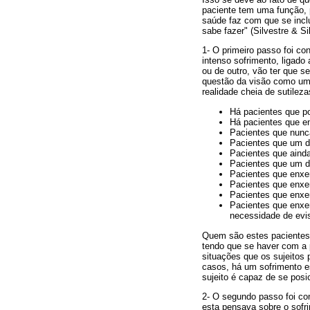
paciente tem uma função, 
saúde faz com que se inclu
sabe fazer" (Silvestre & S
1- O primeiro passo foi c
intenso sofrimento, ligado
ou de outro, vão ter que s
questão da visão como um
realidade cheia de sutileza
Há pacientes que p
Há pacientes que e
Pacientes que nunc
Pacientes que um d
Pacientes que aind
Pacientes que um d
Pacientes que enxe
Pacientes que enxe
Pacientes que enxe
Pacientes que enxe
necessidade de evi
Quem são estes pacientes? 
tendo que se haver com a p
situações que os sujeitos
casos, há um sofrimento e
sujeito é capaz de se posic
2- O segundo passo foi co
esta pensava sobre o sofr