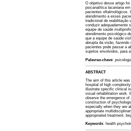
O objetivo desse artigo fo
psicanalítica lacaniana em
pacientes oftalmológicos. U
atendimento a esses pacien
tradicional de reabilitaçã
conduzir adequadamente si
equipe de saúde multiprofi
atendimento psicológico de
que a equipe de saúde vis
abrupta da visão, fazendo
pacientes pode passar a a
sujeitos envolvidos, para
Palavras-chave
: psicologi
ABSTRACT
The aim of this article wa
hospital of high complexity
illustrate specific clinical
visual rehabilitation work. 
observe the emergence of gr
construction of psychologic
especially when they are ab
appropriate multidisciplina
appropriated treatment, be
Keywords
: health psychol