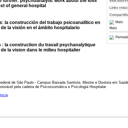
e further: psychoanalytic work about the loss
Indicadore
ext of general hospital
Links rela
Compartilh
: la construcción del trabajo psicoanalítico en
Mais
de la visión en el ámbito hospitalario
Mais
Permali
 : la construction du travail psychanalytique
 de la vision dans le milieu hospitalier
Federal de São Paulo - Campus Baixada Santista. Mestre e Doutora em Saúd
onsável pela cadeira de Psicossomática e Psicologia Hospitalar
ência