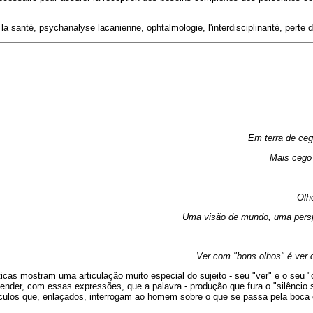
la santé, psychanalyse lacanienne, ophtalmologie, l'interdisciplinarité, perte d
Em terra de ceg
Mais cego 
Olh
Uma visão de mundo, uma persp
Ver com "bons olhos" é ver 
as mostram uma articulação muito especial do sujeito - seu "ver" e o seu "o
nder, com essas expressões, que a palavra - produção que fura o "silêncio
áculos que, enlaçados, interrogam ao homem sobre o que se passa pela boca e