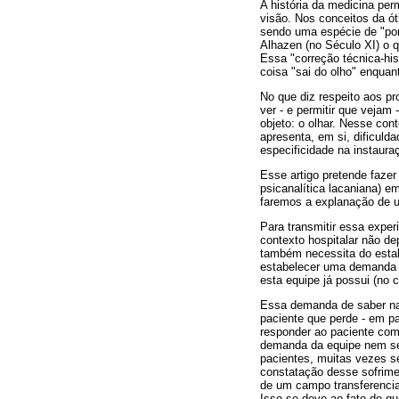
A história da medicina pe
visão. Nos conceitos da óti
sendo uma espécie de "port
Alhazen (no Século XI) o q
Essa "correção técnica-hi
coisa "sai do olho" enquan
No que diz respeito aos p
ver - e permitir que vejam
objeto: o olhar. Nesse con
apresenta, em si, dificuld
especificidade na instaura
Esse artigo pretende fazer
psicanalítica lacaniana) e
faremos a explanação de um
Para transmitir essa exper
contexto hospitalar não d
também necessita do estabe
estabelecer uma demanda de
esta equipe já possui (no 
Essa demanda de saber na 
paciente que perde - em p
responder ao paciente com
demanda da equipe nem sem
pacientes, muitas vezes s
constatação desse sofrime
de um campo transferencial
Isso se deve ao fato de q