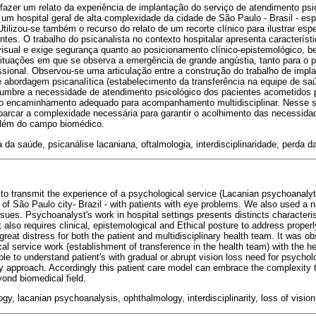
i fazer um relato da experiência de implantação do serviço de atendimento p
 um hospital geral de alta complexidade da cidade de São Paulo - Brasil - esp
tilizou-se também o recurso do relato de um recorte clínico para ilustrar esp
tes. O trabalho do psicanalista no contexto hospitalar apresenta característi
o visual e exige segurança quanto ao posicionamento clínico-epistemológico, 
tuações em que se observa a emergência de grande angústia, tanto para o p
ssional. Observou-se uma articulação entre a construção do trabalho de impl
 abordagem psicanalítica (estabelecimento da transferência na equipe de saú
lumbre a necessidade de atendimento psicológico dos pacientes acometidos p
 o encaminhamento adequado para acompanhamento multidisciplinar. Nesse s
barcar a complexidade necessária para garantir o acolhimento das necessid
 além do campo biomédico.
a da saúde, psicanálise lacaniana, oftalmologia, interdisciplinaridade, perda d
s to transmit the experience of a psychological service (Lacanian psychoanalyt
 of São Paulo city- Brazil - with patients with eye problems. We also used a n
 issues. Psychoanalyst's work in hospital settings presents distincts characterist
It also requires clinical, epistemological and Ethical posture to address proper
eat distress for both the patient and multidisciplinary health team. It was o
al service work (establishment of transference in the health team) with the h
le to understand patient's with gradual or abrupt vision loss need for psycholo
ry approach. Accordingly this patient care model can embrace the complexity t
yond biomedical field.
ogy, lacanian psychoanalysis, ophthalmology, interdisciplinarity, loss of vision