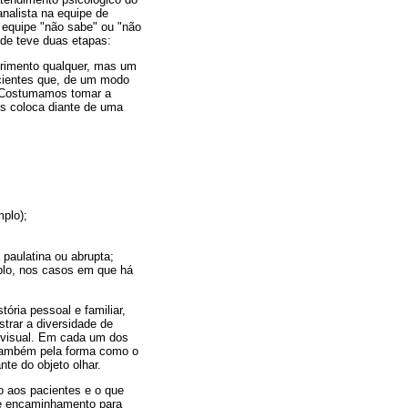
nalista na equipe de
 equipe "não sabe" ou "não
aúde teve duas etapas:
frimento qualquer, mas um
acientes que, de um modo
r? Costumamos tomar a
s coloca diante de uma
plo);
paulatina ou abrupta;
plo, nos casos em que há
ória pessoal e familiar,
trar a diversidade de
a visual. Em cada um dos
 também pela forma como o
nte do objeto olhar.
o aos pacientes e o que
de encaminhamento para