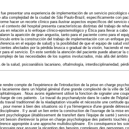
lo fue presentar una experiencia de implementación de un servicio psicológico
e alta complejidad de la ciudad de São Paulo-Brazil, específicamente con pac
orme hacer un recorte clínico para ilustrar aspectos específicos del servicio
 el contexto del hospital presenta características distintas del trabajo de rehab
ura en relación a lo enfoque clínico-epistemológico y Ética para llevar a ca
alaron la aparición de gran angustia, tanto para el paciente como para el equi
vínculo entre la construcción del trabajo de implementación con un enfoque ps
sferencia en el equipo de salud) y la posibilidad de que el equipo de salud vi
cientes afectados por la pérdida brusca o gradual de la visión, haciendo el 
r para el servicio. En este sentido la atención del paciente puede abarcar la
complejo de las necesidades de los sujetos involucrados, más allá del ámbito
a de la salud, psicoanálisis lacaniano, oftalmología, interdisciplinariedad, pérdi
 de rendre compte de l'expérience de l'introduction de la prise en charge psych
 lacanienne dans un hôpital général d'une grande complexité de la ville de São
s ophtalmiques . Nous avons également utilisé la fonction de signaler une coupur
 charge de ces patients . Le travail du psychanalyste dans le cadre de l'hôpit
du travail traditionnel de la réadaptation visuelle et nécessite une certitude qu
 , pour mener à bien des situations où il ya l'émergence d'une grande détress
disciplinaire . Il y avait un lien entre la construction de l'ouvrage de la mise e
nt psychologique (établissement de transfert dans l'équipe de santé ) service 
ont besoin d'entrevoir la prise en charge psychologique des patients touchés 
férence appropriée à une approche multidisciplinaire . En conséquence les soin
écessaire pour assurer la réception des besoins complexes des personnes co