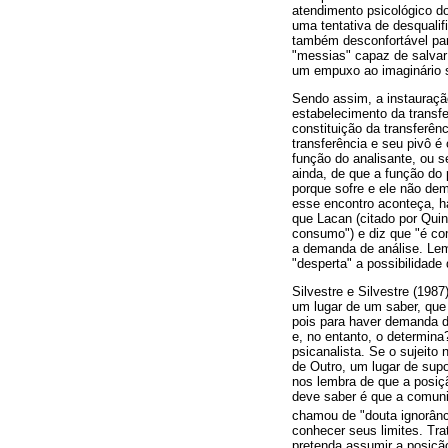
atendimento psicológico do
uma tentativa de desqualif
também desconfortável par
"messias" capaz de salvar
um empuxo ao imaginário s
Sendo assim, a instauraçã
estabelecimento da transfe
constituição da transferên
transferência e seu pivô é
função do analisante, ou s
ainda, de que a função do 
porque sofre e ele não de
esse encontro aconteça, h
que Lacan (citado por Quin
consumo") e diz que "é co
a demanda de análise. Lem
"desperta" a possibilidade 
Silvestre e Silvestre (198
um lugar de um saber, que 
pois para haver demanda d
e, no entanto, o determina
psicanalista. Se o sujeito
de Outro, um lugar de supo
nos lembra de que a posiç
deve saber é que a comuni
chamou de "douta ignorânc
conhecer seus limites. Tr
pretenda assumir a posiçã