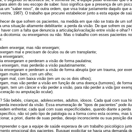
para além do seu escopo de saber. Isso significa que a presença de um psica
a um "saber novo", de outra ordem, que visa tratar justamente daquilo que a
ilvestre, 1987). O trabalho que procurei estabelecer junto a esta equipe de s
onhecer de que sofrem os pacientes, na medida em que não se trata de um so
 a uma situação altamente debilitante: a perda da visão. De que sofrem os p
e haver com a falta que denuncia a articulação/vacilação entre visão e olha
a dicotomia: ou enxergamos ou não. Mas o trabalho com esses pacientes no
s:
odem enxergar, mas não enxergam;
nxergam mal e precisam de óculos ou de um transplante;
a enxergaram;
ia enxergaram e perderam a visão de forma paulatina;
a enxergam, mas perderão a visão paulatinamente;
ia enxergaram e perderam a visão de forma abrupta (por um trauma, por exem
rgam muito bem, com um olho;
rgam mal, com baixa visão (em um ou os dois olhos);
rgam, mas vão perder a visão em função de uma doença (tumores), de forma 
rgam, tem um câncer e vão perder a visão, para não perder a vida (por exem
sceração ou amputação ocular).
São bebês, crianças, adolescentes, adultos, idosos. Cada qual com sua hist
erda inexorável da visão. Essa enumeração de "tipos de pacientes" pode ilus
 podem enfrentar, cada qual com suas especificidades, quando diante a perd
specífico, não só pelo tipo de patologia ou a forma como esta ocorreu, mas
ionar, a priori, diante de suas perdas, desejo inconsciente ou sua posição dia
mpreender o que a equipe de saúde esperava de um trabalho psicológico junt
imento emocional dos pacientes. Busquei explicitar se havia uma demanda 