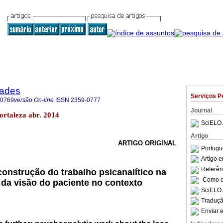
dades
Serviços P
-0769
versão On-line
ISSN
2359-0777
Journal
Fortaleza abr. 2014
SciELO 
Artigo
ARTIGO ORIGINAL
Portugu
Artigo 
Referên
construção do trabalho psicanalítico na
Como ci
 da visão do paciente no contexto
SciELO 
Traduçã
Enviar e