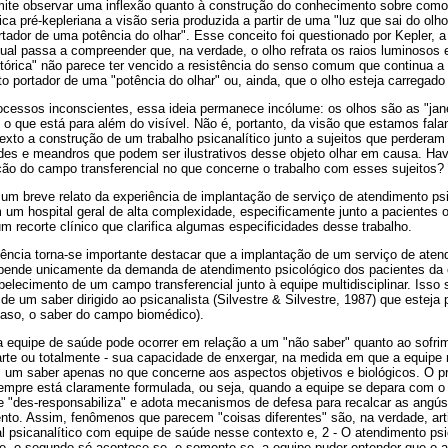
rmite observar uma inflexão quanto à construção do conhecimento sobre como
ca pré-kepleriana a visão seria produzida a partir de uma "luz que sai do olh
ador de uma potência do olhar". Esse conceito foi questionado por Kepler, a p
ual passa a compreender que, na verdade, o olho refrata os raios luminosos e
stórica" não parece ter vencido a resistência do senso comum que continua a
to portador de uma "potência do olhar" ou, ainda, que o olho esteja carregado
rocessos inconscientes, essa ideia permanece incólume: os olhos são as "ja
 - o que está para além do visível. Não é, portanto, da visão que estamos fal
texto a construção de um trabalho psicanalítico junto a sujeitos que perderam 
ades e meandros que podem ser ilustrativos desse objeto olhar em causa. Hav
ção do campo transferencial no que concerne o trabalho com esses sujeitos?
 um breve relato da experiência de implantação de serviço de atendimento p
m um hospital geral de alta complexidade, especificamente junto a pacientes o
 recorte clínico que clarifica algumas especificidades desse trabalho.
iência torna-se importante destacar que a implantação de um serviço de aten
epende unicamente da demanda de atendimento psicológico dos pacientes da
lecimento de um campo transferencial junto à equipe multidisciplinar. Isso 
 um saber dirigido ao psicanalista (Silvestre & Silvestre, 1987) que esteja
caso, o saber do campo biomédico).
equipe de saúde pode ocorrer em relação a um "não saber" quanto ao sofri
arte ou totalmente - sua capacidade de enxergar, na medida em que a equip
 um saber apenas no que concerne aos aspectos objetivos e biológicos. O p
pre está claramente formulada, ou seja, quando a equipe se depara com o
e "des-responsabiliza" e adota mecanismos de defesa para recalcar as angús
nto. Assim, fenômenos que parecem "coisas diferentes" são, na verdade, art
 psicanalítico com equipe de saúde nesse contexto e, 2 - O atendimento psi
ue, o segundo só acontece se, e somente se, a equipe puder entender que o a