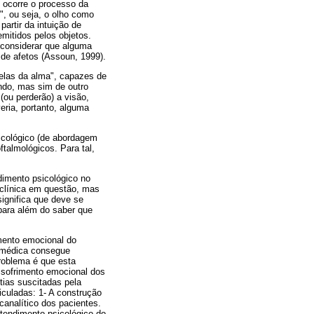
 ocorre o processo da
o", ou seja, o olho como
artir da intuição de
mitidos pelos objetos.
 considerar que alguma
 de afetos (Assoun, 1999).
nelas da alma", capazes de
ando, mas sim de outro
(ou perderão) a visão,
eria, portanto, alguma
sicológico (de abordagem
ftalmológicos. Para tal,
dimento psicológico no
 clínica em questão, mas
significa que deve se
 para além do saber que
mento emocional do
e médica consegue
roblema é que esta
 sofrimento emocional dos
tias suscitadas pela
iculadas: 1- A construção
canalítico dos pacientes.
tendimento psicológico do