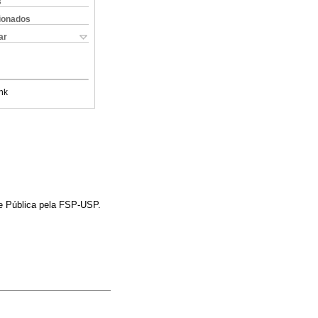
s
cionados
ar
nk
e Pública pela FSP-USP.