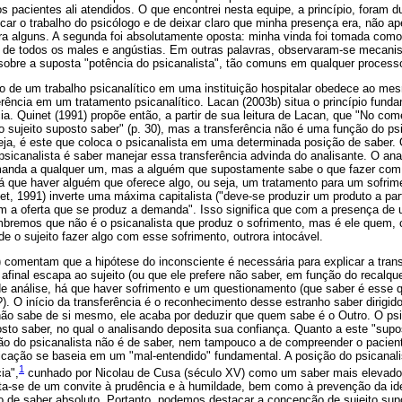
s pacientes ali atendidos. O que encontrei nesta equipe, a princípio, foram du
icar o trabalho do psicólogo e de deixar claro que minha presença era, não
a alguns. A segunda foi absolutamente oposta: minha vinda foi tomada com
 de todos os males e angústias. Em outras palavras, observaram-se mecanis
obre a suposta "potência do psicanalista", tão comuns em qualquer processo
o de um trabalho psicanalítico em uma instituição hospitalar obedece ao m
rência em um tratamento psicanalítico. Lacan (2003b) situa o princípio funda
cia. Quinet (1991) propõe então, a partir de sua leitura de Lacan, que "No co
 o sujeito suposto saber" (p. 30), mas a transferência não é uma função do p
eja, é este que coloca o psicanalista em uma determinada posição de saber. 
psicanalista é saber manejar essa transferência advinda do analisante. O a
manda a qualquer um, mas a alguém que supostamente sabe o que fazer com 
á que haver alguém que oferece algo, ou seja, um tratamento para um sofrim
et, 1991) inverte uma máxima capitalista ("deve-se produzir um produto a p
m a oferta que se produz a demanda". Isso significa que com a presença de 
bremos que não é o psicanalista que produz o sofrimento, mas é ele quem,
de o sujeito fazer algo com esse sofrimento, outrora intocável.
7) comentam que a hipótese do inconsciente é necessária para explicar a tran
afinal escapa ao sujeito (ou que ele prefere não saber, em função do recalqu
e análise, há que haver sofrimento e um questionamento (que saber é esse 
?). O início da transferência é o reconhecimento desse estranho saber dirig
 não sabe de si mesmo, ele acaba por deduzir que quem sabe é o Outro. O psi
sto saber, no qual o analisando deposita sua confiança. Quanto a este "supo
ão do psicanalista não é de saber, nem tampouco a de compreender o paciente
cação se baseia em um "mal-entendido" fundamental. A posição do psicanali
1
ia",
cunhado por Nicolau de Cusa (século XV) como um saber mais elevado
ata-se de um convite à prudência e à humildade, bem como à prevenção da id
o de saber absoluto. Portanto, podemos destacar a concepção de sujeito sup