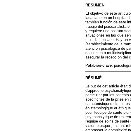
RESUMEN
El objetivo de este artícu
lacaniano en un hospital d
también función de este inf
trabajo del psicoanalista en
y requiere una postura seg
situaciones en las que señ
multidisciplinario. Hay un 
(establecimiento de la tran
atención psicológica de pa
seguimiento multidisciplina
asegurar la recepción del 
Palabras-clave
: psicologí
RÉSUMÉ
Le but de cet article était
d'approche psychanalytique
particulier par les patient
spécificités de la prise en
caractéristiques distinctes 
épistémologique et éthique
pour l'équipe de santé pluri
psychanalytique de traiteme
l'équipe de soins de santé 
vision brusque , faisant ré
embrasser la complexité n