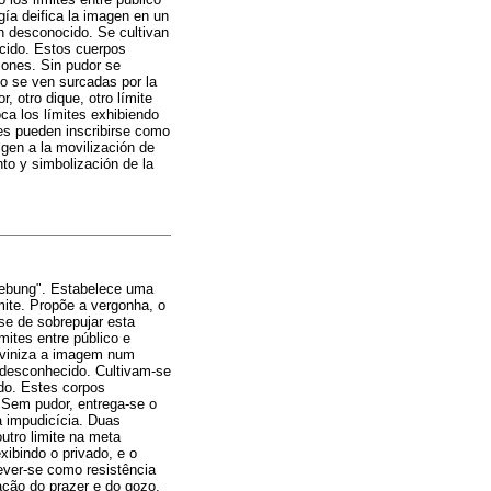
gía deifica la imagen en un
n desconocido. Se cultivan
ecido. Estos cuerpos
iones. Sin pudor se
do se ven surcadas por la
, otro dique, otro límite
oca los límites exhibiendo
ques pueden inscribirse como
igen a la movilización de
nto y simbolización de la
fhebung". Estabelece uma
mite. Propõe a vergonha, o
se de sobrepujar esta
mites entre público e
diviniza a imagem num
 desconhecido. Cultivam-se
do. Estes corpos
 Sem pudor, entrega-se o
a impudicícia. Duas
utro limite na meta
xibindo o privado, e o
rever-se como resistência
ação do prazer e do gozo.