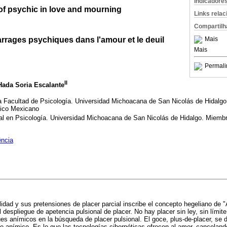
Indicadore
f psychic in love and mourning
Links rela
Compartilh
rages psychiques dans l'amour et le deuil
Mais
Mais
Permali
II
Hada Soria Escalante
la Facultad de Psicología. Universidad Michoacana de San Nicolás de Hidalgo
tico Mexicano
nal en Psicología. Universidad Michoacana de San Nicolás de Hidalgo. Miembr
ência
lidad y sus pretensiones de placer parcial inscribe el concepto hegeliano de
l despliegue de apetencia pulsional de placer. No hay placer sin ley, sin límit
es anímicos en la búsqueda de placer pulsional. El goce, plus-de-placer, se 
ue anímico. Es lo que las tecnologías cibernéticas ofrecen al amor, cancelando