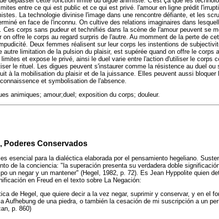
 de dépasser cette fonction limite du digue animiste. C'est ça que les technol
imites entre ce qui est public et ce qui est privé. l'amour en ligne prédit l'irrup
istes. La technologie divinise l'image dans une rencontre défiante, et les sc
rminé en face de l'inconnu. On cultive des relations imaginaires dans lesquell
té. Ces corps sans pudeur et technifiés dans la scène de l'amour peuvent se 
r on offre le corps au regard surpris de l'autre. Au momment de la perte de ce
impudicité. Deux femmes réalisent sur leur corps les instentions de subjectivit
 autre limitation de la pulsion du plaisir, est supérée quand on offre le corps a
 limites et expose le privé, ainsi le duel varie entre l'action d'utiliser le cor
iser le rituel. Les digues peuvent s'instaurer comme la résistence au duel ou 
uit à la mobilisation du plaisir et de la juissance. Elles peuvent aussi bloquer 
reconnaissence et symbolisation de l'absence.
ues animiques; amour;duel; exposition du corps; douleur.
, Poderes Conservados
g
es esencial para la dialéctica elaborada por el pensamiento hegeliano. Susten
to de la conciencia: "la superación presenta su verdadera doble significació
po un negar y un mantener" (Hegel, 1982, p. 72). Es Jean Hyppolite quien det
ificación en Freud en el texto sobre La Negación:
tica de Hegel, que quiere decir a la vez negar, suprimir y conservar, y en el fo
la Aufhebung de una piedra, o también la cesación de mi suscripción a un peri
can, p. 860)