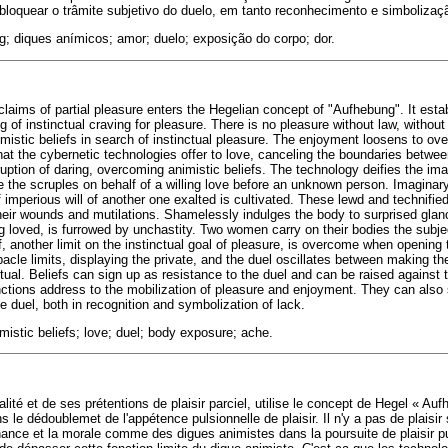
oquear o trâmite subjetivo do duelo, em tanto reconhecimento e simbolizaçã
g; diques anímicos; amor; duelo; exposição do corpo; dor.
claims of partial pleasure enters the Hegelian concept of "Aufhebung". It estab
g of instinctual craving for pleasure. There is no pleasure without law, without
mistic beliefs in search of instinctual pleasure. The enjoyment loosens to ove
 what the cybernetic technologies offer to love, canceling the boundaries betwe
uption of daring, overcoming animistic beliefs. The technology deifies the ima
 the scruples on behalf of a willing love before an unknown person. Imaginary
imperious will of another one exalted is cultivated. These lewd and technifie
heir wounds and mutilations. Shamelessly indulges the body to surprised glance
ing loved, is furrowed by unchastity. Two women carry on their bodies the subject
f, another limit on the instinctual goal of pleasure, is overcome when opening 
acle limits, displaying the private, and the duel oscillates between making t
tual. Beliefs can sign up as resistance to the duel and can be raised against 
nctions address to the mobilization of pleasure and enjoyment. They can also
e duel, both in recognition and symbolization of lack.
mistic beliefs; love; duel; body exposure; ache.
lité et de ses prétentions de plaisir parciel, utilise le concept de Hegel « Aufh
 le dédoublemet de l'appétence pulsionnelle de plaisir. Il n'y a pas de plaisir s
nance et la morale comme des digues animistes dans la poursuite de plaisir pu