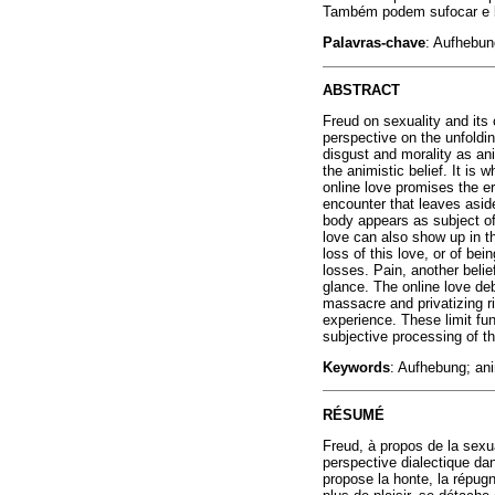
Também podem sufocar e bl
Palavras-chave
: Aufhebun
ABSTRACT
Freud on sexuality and its 
perspective on the unfoldin
disgust and morality as ani
the animistic belief. It is
online love promises the er
encounter that leaves aside
body appears as subject of 
love can also show up in t
loss of this love, or of be
losses. Pain, another belie
glance. The online love deb
massacre and privatizing ri
experience. These limit fu
subjective processing of th
Keywords
: Aufhebung; ani
RÉSUMÉ
Freud, à propos de la sexua
perspective dialectique dans
propose la honte, la répug