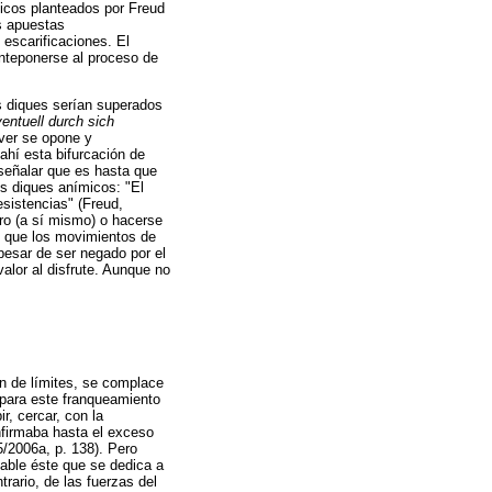
icos planteados por Freud
os apuestas
 escarificaciones. El
anteponerse al proceso de
s diques serían superados
entuell durch sich
 ver se opone y
hí esta bifurcación de
 señalar que es hasta que
os diques anímicos: "El
esistencias" (Freud,
tro (a sí mismo) o hacerse
de que los movimientos de
 pesar de ser negado por el
valor al disfrute. Aunque no
ón de límites, se complace
 para este franqueamiento
r, cercar, con la
onfirmaba hasta el exceso
5/2006a, p. 138). Pero
cable éste que se dedica a
trario, de las fuerzas del