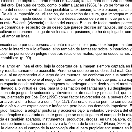
 la elección de objeto tal como Freud (1914/2006) la plasmara como vía de re
s del otro. Después de todo, como lo afirma Lacan (1965), "el yo se forma de 
 otro del encuentro virtual debe posibilitar la extensión, la exploración, narcisi
 De allí la impresión de utilización, de sensación de usura, que impregna mu
 pasional impide discernir "si el otro desea trascenderse en mi cuerpo o sim
ina esta
Erlebnis
(vivencia) utilitaria del cuerpo. El cual de todos modos parec
ue comanda el espectro de un deseo que parece decirse sin tapujos, sin pudo
cultivan con enorme riesgo de violencia sus pasiones, se ha desplegado, con
 el amor en línea:
ncadenarse por una persona ausente o inaccesible, para el extranjero misteri
plorar lo interdicto y lo efímero, sino también de fantasear sobre lo interdicto 
gado, no poniendo en peligro nuestras relaciones reales, que no escuchamos 
stabilizar. (p. 99)
el amor en línea el otro, bajo la cobertura de la imagen siempre captada en 
e y resulta sumamente accesible. Pero no su cuerpo en su densidad real. Com
que, al no aprehender el cuerpo de los muertos, se conforma con sus sombra
io virtual no se expone al riesgo del intercambio real de los cuerpos, a su exp
un espacio donde palabras e imágenes se arriesgan en el decir y en el mostrars
o llevado a lo virtual es ideal para la plasmación del fantasma y su desplieg
scena de juegos de seducción y atrevimiento, de osadía y procacidad, que no
terna, planteado por Joël Dor (1996) como factor favorecedor de la perversión
ar a ver, a oír, a tocar o a sentir" (p. 117). Así una chica se permite con su p
arle a oír y a ver expresiones e imágenes pero bajo una demanda imperiosa. 
ado, forzado, a adoptar posturas y acciones bajo la voluntad veleidosa del ot
omo cómplice o coartada de este goce que se despliega en el campo de la mi
ncia es también aparatos, instrumentos, productos, drogas, en una palabra, ob
 cuerpo tiene una época correlativa a la época de la ciencia" (Nasio, 2006, p. 
a ciencia en el campo de la tecnología virtual para propiciar encuentros en l