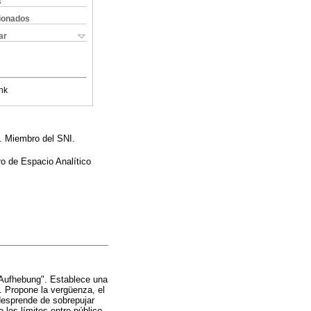
s
cionados
ar
nk
. Miembro del SNI.
o de Espacio Analítico
 "Aufhebung". Establece una
e. Propone la vergüenza, el
desprende de sobrepujar
 los límites entre público