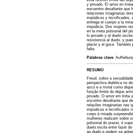
y privado. El amor en líne
encuentro desafiante que 
relaciones imaginarias don
impúdicos y tecnificados, 
entrega el cuerpo a la mir
impudicia. Dos mujeres real
en la meta pulsional del pl
lo privado y el duelo oscil
resistencia al duelo, y pue
placer y el goce. También p
falta.
Palabras clave
: Aufhebung
RESUMO
Freud, sobre a sexualidade
perspectiva dialética no d
asco e a moral como dique
função limite do dique aní
privado. O amor em linha 
encontro desafiante que d
relações imaginarias nas 
impudicos e tecnificados 
corpo à mirada surpreendi
mulheres realizam sobre se
pulsional do prazer, é supe
duelo oscila entre fazer d
ao duelo e podem se antepo