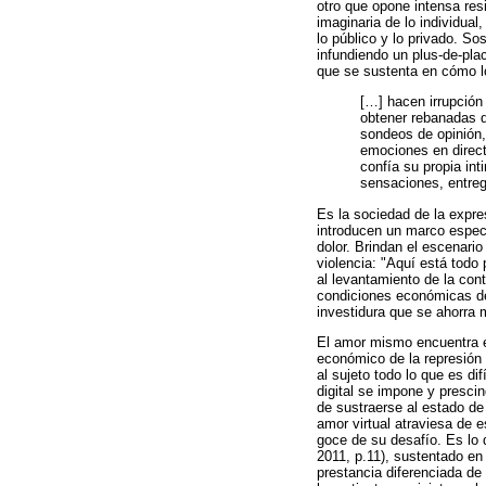
otro que opone intensa resi
imaginaria de lo individual
lo público y lo privado. So
infundiendo un plus-de-pla
que se sustenta en cómo lo
[
…
] hacen irrupció
obtener rebanadas d
sondeos de opinión,
emociones en direct
confía su propia in
sensaciones, entreg
Es la sociedad de la expre
introducen un marco especul
dolor. Brindan el escenario
violencia: "Aquí está todo
al levantamiento de la con
condiciones económicas del
investidura que se ahorra 
El amor mismo encuentra en
económico de la represión 
al sujeto todo lo que es di
digital se impone y prescin
de sustraerse al estado de
amor virtual atraviesa de e
goce de su desafío. Es lo 
2011, p.11), sustentado en 
prestancia diferenciada de 