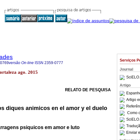
dades
Serviços P
-0769
versão On-line
ISSN
2359-0777
Journal
Fortaleza ago. 2015
SciELO 
Artigo
RELATO DE PESQUISA
Espanho
Artigo 
Referên
s diques animicos en el amor y el duelo
Como ci
SciELO 
Traduçã
rragens psiquicos em amor e luto
Enviar e