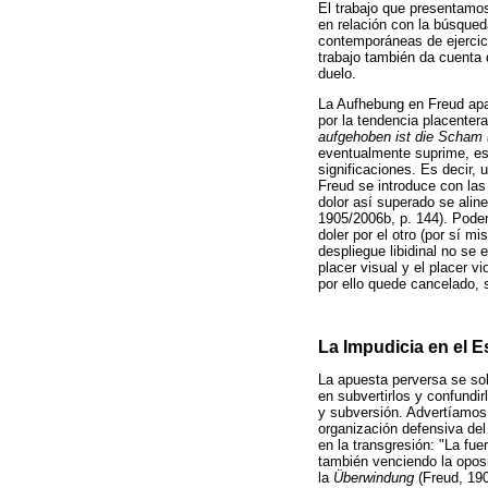
El trabajo que presentamos
en relación con la búsqueda
contemporáneas de ejercici
trabajo también da cuenta 
duelo.
La Aufhebung en Freud apa
por la tendencia placentera
aufgehoben ist die Scham (
eventualmente suprime, es
significaciones. Es decir,
Freud se introduce con las
dolor así superado se aline
1905/2006b, p. 144). Poder
doler por el otro (por sí 
despliegue libidinal no se 
placer visual y el placer v
por ello quede cancelado, 
La Impudicia en el E
La apuesta perversa se sol
en subvertirlos y confundi
y subversión. Advertíamos c
organización defensiva del 
en la transgresión: "La fu
también venciendo la oposi
la
Überwindung
(Freud, 190