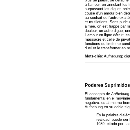
plus de plaisir, se détache
à l'amour, en annulant les l
surpassant les digues anim
couse d'un amour bien déte
au souhait de l'autre exal
et mutilations. Sans pudeu
aimée, on est frappé par l'
douleur, un autre digue, une
L'amour en ligne détruit les
massacre et celle de privat
fonctions du limite se cond
duel et le transformer en 
Mots-clés
: Aufhebung; dig
Poderes Suprimidos
El concepto de
Aufhebun
fundamental en el movimien
negativo: es al mismo tiem
Aufhebung en su doble sign
Es la palabra dialéc
realidad, puede ser 
1989, citado por La