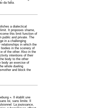
o da falta.
lishes a dialectical
 limit. It proposes shame,
rcome this limit function of
en public and private. The
ge in a challenging
 relationships in which the
d bodies in the scenery of
 of the other. Also in the
ivity intentions of their
the body to the other
he body an exercise of
the whole dueling
 smother and block the
ebung ». Il établit une
ans loi, sans limite. Il
lsionnel. La jouissance,