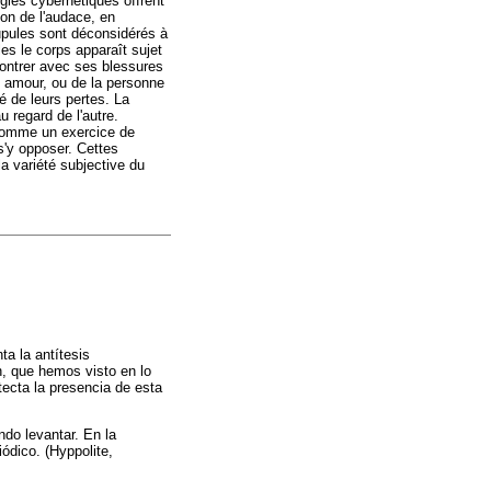
ogies cybernétiques offrent
tion de l'audace, en
rupules sont déconsidérés à
es le corps apparaît sujet
montrer avec ses blessures
t amour, ou de la personne
é de leurs pertes. La
u regard de l'autre.
ps comme un exercice de
s'y opposer. Cettes
la variété subjective du
ta la antítesis
n, que hemos visto en lo
ecta la presencia de esta
ndo levantar. En la
ódico. (Hyppolite,