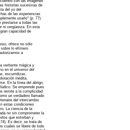
encuentro con las imágenes
las historias sucesivas de
sta del yo del
chas de las experiencias
plemente usarlo" (p. 77).
e prestarse a todas las
r ni vergüenza. En esta
 gran capacidad de
oso, ofrece no sólo
y sobre lo efímero
autorizarnos a
la vertiente mágica y
o en el universo del
s, escurridizas,
loración inédita,
e. En la línea del abrigo,
ue lúdico. Se emprende pues
s remite a la complicidad
 como un verdadero llamado
artenaire del intercambio
En estas condiciones
ro. La ciencia de la
rada no sin comprometer la
jetos que estorban y
74). Es decir, se trata de
os cuales se libere de todo