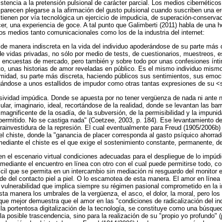
stencia a la pretensión pulsional de carácter parcial. Los medios cibernéticos
, parecen plegarse a la afirmación del gusto pulsional cuando suscriben una er
stienen por vía tecnológica un ejercicio de impudicia, de superación-conservac
cer, una experiencia de goce. A tal punto que Galimberti (2011) habla de una 
s medios tanto comunicacionales como los de la industria del internet:
n de manera indiscreta en la vida del individuo apoderándose de su parte más 
e vidas privadas, no sólo por medio de tests, de cuestionarios, muestreos, e
 encuestas de mercado, pero también y sobre todo por unas confesiones ínt
o, unas historias de amor reveladas en público. Es el mismo individuo mism
timidad, su parte más discreta, haciendo públicos sus sentimientos, sus emoc
ándose a unos estallidos de impudor como otras tantas expresiones de su <s
sividad impúdica. Donde se apuesta por no tener vergüenza de nada ni ante n
ar, imaginario, ideal, recortándose de la realidad, donde se levantan las barr
 magnificente de la osadía, de la subversión, de la permisibilidad y la impunid
 permitido. No se castiga nada" (Coetzee, 2003, p. 184). Ese levantamiento de 
trainvestidura de la represión. El cual eventualmente para Freud (1905/2006b)
 chiste, donde la "ganancia de placer corresponda al gasto psíquico ahorrado
mediante el chiste es el que exige el sostenimiento constante, permanente, de
 el escenario virtual condiciones adecuadas para el despliegue de lo impúdi
mediante el encuentro en línea con otro con el cual puede permitirse todo, co
fícil que se permita en un intercambio sin mediación ni resguardo del monitor 
de del contacto piel a piel. O lo escamotea de esta manera. El amor en línea 
 vulnerabilidad que implica siempre su régimen pasional comprometido en la i
sta manera los umbrales de la vergüenza, el asco, el dolor, la moral, pero los 
que mejor demuestra que el amor en las "condiciones de radicalización del ind
la portentosa digitalización de la tecnología, se constituye como una búsqued
la posible trascendencia, sino para la realización de su "propio yo profundo" (