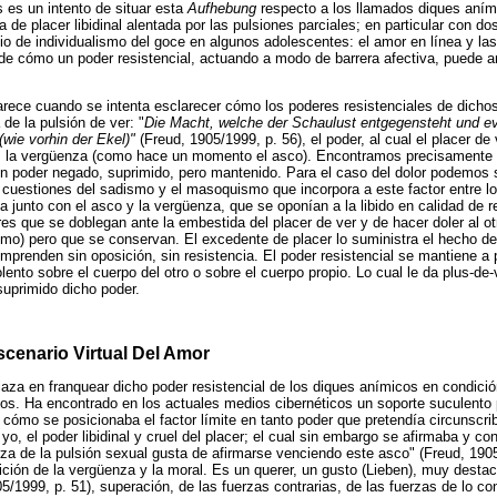
 es un intento de situar esta
Aufhebung
respecto a los llamados diques aním
 de placer libidinal alentada por las pulsiones parciales; en particular con d
o de individualismo del goce en algunos adolescentes: el amor en línea y las
de cómo un poder resistencial, actuando a modo de barrera afectiva, puede 
rece cuando se intenta esclarecer cómo los poderes resistenciales de dicho
 de la pulsión de ver: "
Die Macht, welche der Schaulust entgegensteht und ev
wie vorhin der Ekel)"
(Freud, 1905/1999, p. 56), el poder, al cual el placer de
 la vergüenza (como hace un momento el asco). Encontramos precisamente a
 un poder negado, suprimido, pero mantenido. Para el caso del dolor podemos
 cuestiones del sadismo y el masoquismo que incorpora a este factor entre l
a junto con el asco y la vergüenza, que se oponían a la libido en calidad de r
es que se doblegan ante la embestida del placer de ver y de hacer doler al o
mismo) pero que se conservan. El excedente de placer lo suministra el hecho 
emprenden sin oposición, sin resistencia. El poder resistencial se mantiene a
iolento sobre el cuerpo del otro o sobre el cuerpo propio. Lo cual le da plus-de-
suprimido dicho poder.
scenario Virtual Del Amor
aza en franquear dicho poder resistencial de los diques anímicos en condici
rlos. Ha encontrado en los actuales medios cibernéticos un soporte suculento
ómo se posicionaba el factor límite en tanto poder que pretendía circunscribi
yo, el poder libidinal y cruel del placer; el cual sin embargo se afirmaba y c
erza de la pulsión sexual gusta de afirmarse venciendo este asco" (Freud, 190
ción de la vergüenza y la moral. Es un querer, un gusto (Lieben), muy desta
5/1999, p. 51), superación, de las fuerzas contrarias, de las fuerzas de lo con