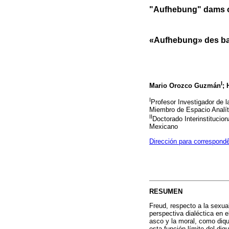
"Aufhebung" dams o
«Aufhebung» des bar
I
Mario Orozco Guzmán
; 
I
Profesor Investigador de 
Miembro de Espacio Analí
II
Doctorado Interinstitucio
Mexicano
Dirección para correspond
RESUMEN
Freud, respecto a la sexua
perspectiva dialéctica en e
asco y la moral, como diqu
esta función límite del diq