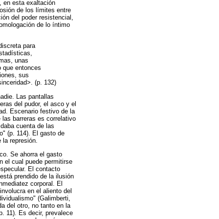
, en esta exaltación
osión de los límites entre
ión del poder resistencial,
homologación de lo íntimo
discreta para
stadísticas,
imas, unas
o que entonces
iones, sus
inceridad>. (p. 132)
adie. Las pantallas
eras del pudor, el asco y el
ad. Escenario festivo de la
las barreras es correlativo
 daba cuenta de las
" (p. 114). El gasto de
 la represión.
co. Se ahorra el gasto
n el cual puede permitirse
especular. El contacto
está prendido de la ilusión
nmediatez corporal. El
involucra en el aliento del
ividualismo" (Galimberti,
a del otro, no tanto en la
p. 11). Es decir, prevalece