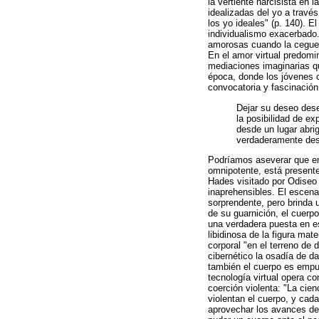
la vertiente narcisista en
idealizadas del yo a travé
los yo ideales" (p. 140). El
individualismo exacerbado.
amorosas cuando la ceguera
En el amor virtual predom
mediaciones imaginarias q
época, donde los jóvenes 
convocatoria y fascinación,
Dejar su deseo dese
la posibilidad de ex
desde un lugar abri
verdaderamente dese
Podríamos aseverar que en 
omnipotente, está present
Hades visitado por Odiseo 
inaprehensibles. El escenar
sorprendente, pero brinda 
de su guarnición, el cuerp
una verdadera puesta en e
libidinosa de la figura ma
corporal "en el terreno de d
cibernético la osadía de d
también el cuerpo es empuj
tecnología virtual opera c
coerción violenta: "La cie
violentan el cuerpo, y cada
aprovechar los avances de l