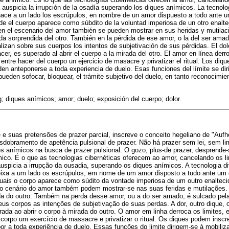
a auspicia la irrupción de la osadía superando los diques anímicos. La tecnolo
hace a un lado los escrúpulos, en nombre de un amor dispuesto a todo ante u
de el cuerpo aparece como súbdito de la voluntad imperiosa de un otro enalt
en el escenario del amor también se pueden mostrar en sus heridas y mutilac
ada sorprendida del otro. También en la pérdida de ese amor, o la del ser ama
izan sobre sus cuerpos los intentos de subjetivación de sus pérdidas. El dolor
acer, es superado al abrir el cuerpo a la mirada del otro. El amor en línea derr
a entre hacer del cuerpo un ejercicio de masacre y privatizar el ritual. Los di
den anteponerse a toda experiencia de duelo. Esas funciones del límite se dir
ueden sofocar, bloquear, el trámite subjetivo del duelo, en tanto reconocimie
; diques anímicos; amor; duelo; exposición del cuerpo; dolor.
 e suas pretensões de prazer parcial, inscreve o conceito hegeliano de "Au
esdobramento de apetência pulsional de prazer. Não há prazer sem lei, sem li
s anímicos na busca de prazer pulsional. O gozo, plus-de prazer, desprende-
mico. É o que as tecnologias cibernéticas oferecem ao amor, cancelando os li
auspicia a irrupção da ousadia, superando os diques anímicos. A tecnologia 
eixa a um lado os escrúpulos, em nome de um amor disposto a tudo ante um
quais o corpo aparece como súdito da vontade imperiosa de um outro enalteci
no cenário do amor também podem mostrar-se nas suas feridas e mutilações.
da do outro. Também na perda desse amor, ou a do ser amado, é sulcado pel
us corpos as intenções de subjetivação de suas perdas. A dor, outro dique, o
rada ao abrir o corpo à mirada do outro. O amor em linha derroca os limites, e
o corpo um exercício de massacre e privatizar o ritual. Os diques podem insc
r a toda experiência de duelo. Essas funções do limite dirigem-se à mobiliz