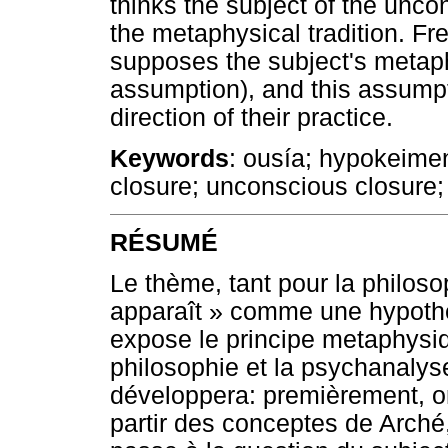
thinks the subject of the unc
the metaphysical tradition. Fr
supposes the subject's metaph
assumption), and this assumpti
direction of their practice.
Keywords
: ousía; hypokeime
closure; unconscious closure; i
RÉSUMÉ
Le thème, tant pour la philos
apparaît » comme une hypoth
expose le principe metaphysi
philosophie et la psychanalyse 
développera: premièrement, on
partir des conceptes de Arché