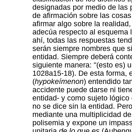
designadas por medio de las pa
de afirmación sobre las cosas
afirmar algo sobre la realidad, 
adecúa respecto al esquema l
ahí, todas las respuestas tend
serán siempre nombres que sig
entidad. Siempre deberá conte
siguiente manera: "(esto es) 
1028a15-18). De esta forma, es
(
hypokeímenon
) entendido ta
accidente puede darse ni tien
entidad- y como sujeto lógico 
no se dice sin la entidad. Per
mediante una multiplicidad de 
polisemia y expone un impasse
unitaria
de lo que es
(Aubenqu