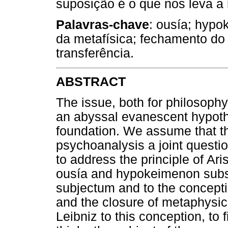
suposição é o que nos leva a 
Palavras-chave
: ousía; hyp
da metafísica; fechamento do 
transferência.
ABSTRACT
The issue, both for philosoph
an abyssal evanescent hypothe
foundation. We assume that th
psychoanalysis a joint question
to address the principle of Ari
ousía and hypokeimenon subse
subjectum and to the conceptio
and the closure of metaphysics
Leibniz to this conception, to