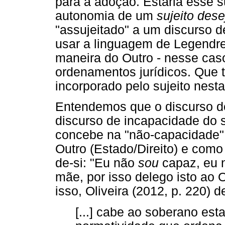
para a adoção. Estaria esse s
autonomia de um
sujeito dese
"assujeitado" a um discurso d
usar a linguagem de Legendr
maneira do Outro - nesse cas
ordenamentos jurídicos. Que 
incorporado pelo sujeito nest
Entendemos que o discurso de
discurso de incapacidade do s
concebe na "não-capacidade",
Outro (Estado/Direito) e com
de-si: "Eu não
sou
capaz, eu 
mãe, por isso delego isto ao
isso, Oliveira (2012, p. 220) d
[...] cabe ao soberano es