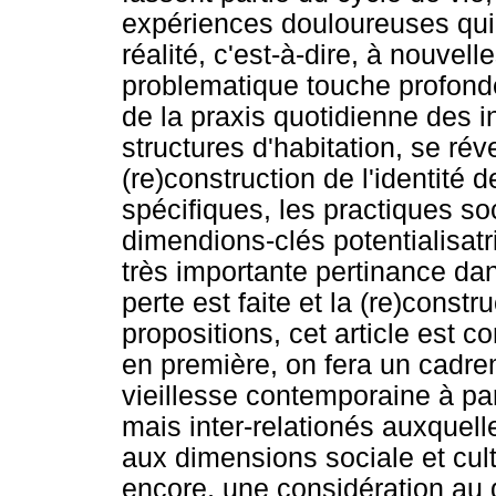
expériences douloureuses qui l
réalité, c'est-à-dire, à nouvel
problematique touche profon
de la praxis quotidienne des i
structures d'habitation, se ré
(re)construction de l'identité
spécifiques, les practiques so
dimendions-clés potentialisatr
très importante pertinance da
perte est faite et la (re)const
propositions, cet article est
en première, on fera un cadre
vieillesse contemporaine à par
mais inter-relationés auxquel
aux dimensions sociale et cul
encore, une considération au d