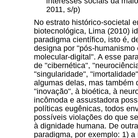
interesses sociais da mai
2011, s/p)
No estrato histórico-societal
biotecnológica, Lima (2010) i
paradigma científico, isto é, 
designa por "pós-humanismo c
molecular-digital". A esse p
de "cibernética", "neurociênc
"singularidade", "imortalidade
algumas delas, mas também q
"inovação", à bioética, à neur
incômoda e assustadora possi
políticas eugênicas, todos e
possíveis violações do que s
à dignidade humana. De outra
paradigma, por exemplo: 1) a