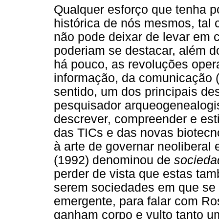
Qualquer esforço que tenha p
histórica de nós mesmos, tal 
não pode deixar de levar em c
poderiam se destacar, além 
há pouco, as revoluções ope
informação, da comunicação (
sentido, um dos principais de
pesquisador arqueogenealogist
descrever, compreender e est
das TICs e das novas biotecn
à arte de governar neolibera
(1992) denominou de
socieda
perder de vista que estas tam
serem sociedades em que se p
emergente, para falar com Ro
ganham corpo e vulto tanto 