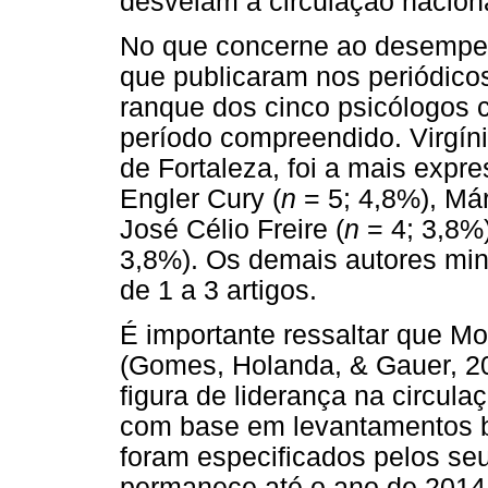
desvelam a circulação nacion
No que concerne ao desempenh
que publicaram nos periódico
ranque dos cinco psicólogos 
período compreendido. Virgín
de Fortaleza, foi a mais expre
Engler Cury (
n
= 5; 4,8%), Már
José Célio Freire (
n
= 4; 3,8%)
3,8%). Os demais autores min
de 1 a 3 artigos.
É importante ressaltar que Mo
(Gomes, Holanda, & Gauer, 20
figura de liderança na circula
com base em levantamentos bi
foram especificados pelos se
permanece até o ano de 2014.