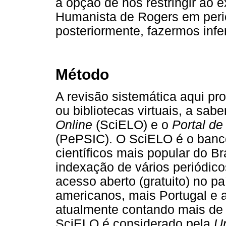
a opção de nos restringir ao 
Humanista de Rogers em perió
posteriormente, fazermos infe
Método
A revisão sistemática aqui p
ou bibliotecas virtuais, a sabe
Online
(SciELO) e o
Portal de
(PePSIC). O SciELO é o banco
científicos mais popular do Br
indexação de vários periódico
acesso aberto (gratuito) no pa
americanos, mais Portugal e a
atualmente contando mais de 
SciELO é considerado pela
Un