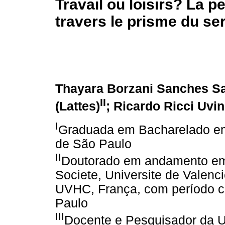
Travail ou loisirs? La 
travers le prisme du ser
Thayara Borzani Sanches Sa
II
(Lattes)
; Ricardo Ricci Uvin
I
Graduada em Bacharelado em
de São Paulo
II
Doutorado em andamento em
Societe, Universite de Valenc
UVHC, França, com período c
Paulo
III
Docente e Pesquisador da U