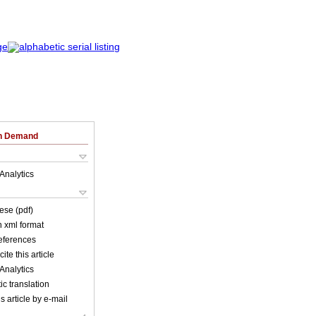
on Demand
Analytics
ese (pdf)
in xml format
references
ite this article
Analytics
c translation
s article by e-mail