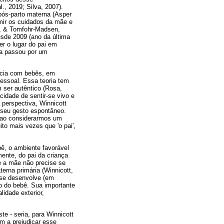
., 2019; Silva, 2007).
pós-parto materna (Asper
umir os cuidados da mãe e
v, & Tomfohr-Madsen,
esde 2009 (ano da última
er o lugar do pai em
ia passou por um
ência com bebês, em
pessoal. Essa teoria tem
 ser autêntico (Rosa,
cidade de sentir-se vivo e
 perspectiva, Winnicott
 seu gesto espontâneo.
, ao considerarmos um
to mais vezes que 'o pai',
bê, o ambiente favorável
mente, do pai da criança
ue a mãe não precise se
erna primária (Winnicott,
 se desenvolve (em
o do bebê. Sua importante
lidade exterior,
e - seria, para Winnicott
m a prejudicar esse