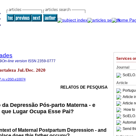
dades
Services 
9
On-line version
ISSN
2359-0777
Journal
Fortaleza Jul./Dec. 2020
SciELO 
7.rs.v20i3.e10074
Article
RELATOS DE PESQUISA
Portugu
Article 
Article 
 da Depressão Pós-parto Materna - e
How to c
, que Lugar Ocupa Esse Pai?
SciELO 
Automati
Send thi
ntext of Maternal Postpartum Depression - and
 place does this father occupy?