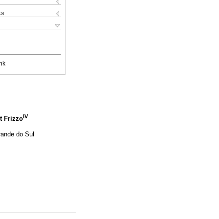
ks
nk
IV
t Frizzo
rande do Sul