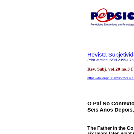
Revista Subjetivi
Print version
ISSN
2359-076
Rev. Subj. vol.20 no.3 
https://doi.org/10.5020/2359077
O Pai No Contexto
Seis Anos Depois
The Father in the Co
six years later, what