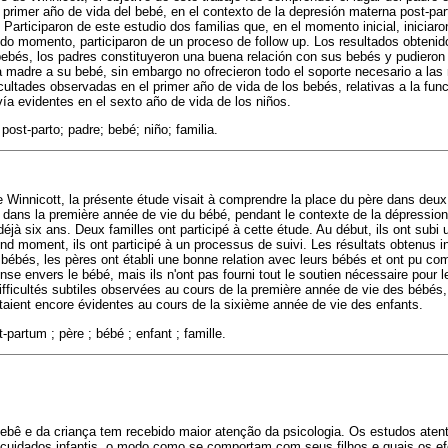
 el primer año de vida del bebé, en el contexto de la depresión materna post-par
 Participaron de este estudio dos familias que, en el momento inicial, iniciar
do momento, participaron de un proceso de follow up. Los resultados obtenido
bebés, los padres constituyeron una buena relación con sus bebés y pudiero
a madre a su bebé, sin embargo no ofrecieron todo el soporte necesario a l
icultades observadas en el primer año de vida de los bebés, relativas a la fu
ía evidentes en el sexto año de vida de los niños.
 post-parto; padre; bebé; niño; familia.
de Winnicott, la présente étude visait à comprendre la place du père dans deu
 dans la première année de vie du bébé, pendant le contexte de la dépression
 déjà six ans. Deux familles ont participé à cette étude. Au début, ils ont sub
d moment, ils ont participé à un processus de suivi. Les résultats obtenus i
bébés, les pères ont établi une bonne relation avec leurs bébés et ont pu com
se envers le bébé, mais ils n'ont pas fourni tout le soutien nécessaire pou
ifficultés subtiles observées au cours de la première année de vie des bébés, 
étaient encore évidentes au cours de la sixième année de vie des enfants.
partum ; père ; bébé ; enfant ; famille.
bebê e da criança tem recebido maior atenção da psicologia. Os estudos aten
 cuidados infantis, o modo como se comportam com seus filhos e quais os ef