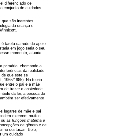
el diferenciado de
ao conjunto de cuidados
as que são inerentes
ologia da criança e
innicott,
é tarefa da rede de apoio
aria em jogo seria o seu
 nesse momento, atuaria
rna primária, chamando-a
terferências da realidade
m de que este se
t, 1965/1985). Na teoria
ue entre o pai e a mãe
lém de trazer a ansiedade
mbolo da lei, a pessoa do
e também ser efetivamente
os lugares de mãe e pai
s podem exercem muitos
 ou as
funções materna e
concepções de gênero e de
forme destacam Belo,
er um cuidado