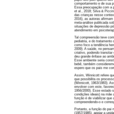
comportamento e de sua pre
Essa preocupação com a pa
et al., 2018; Silva & Picc
das crianças nesse contex
2016), as autoras afirmam 
meta-análise publicada sob
situações de depressão pó
atendimento em psicotera
Tal compreensão teve como
pediatria, e do tratamento
como foco a tendência her
2009). A saúde, no pensame
criativo, podendo transita
deu grande ênfase ao ambi
Esse ambiente seria consti
bebê, também consideremos 
espero que os pais me com
Assim, Winnicott refere qu
que possibilita os process
(Winnicott, 1963/1983). As
envolver com este, favore
1956/2000). Esse estado s
condições ideais) na mãe 
função é de viabilizar que
compreendendo-o e corres
Portanto, a função do pai 
(1957/1985), apoiar a unid