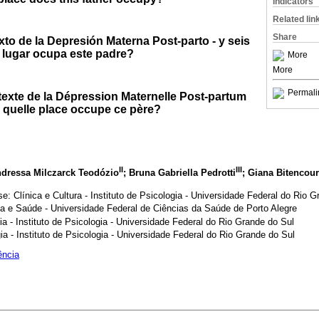
Indicators
Related lin
Share
xto de la Depresión Materna Post-parto - y seis
lugar ocupa este padre?
More
More
Permali
texte de la Dépression Maternelle Post-partum
d, quelle place occupe ce père?
II
III
ndressa Milczarck Teodózio
; Bruna Gabriella Pedrotti
; Giana Bitencour
: Clínica e Cultura - Instituto de Psicologia - Universidade Federal do Rio G
a e Saúde - Universidade Federal de Ciências da Saúde de Porto Alegre
a - Instituto de Psicologia - Universidade Federal do Rio Grande do Sul
a - Instituto de Psicologia - Universidade Federal do Rio Grande do Sul
ência