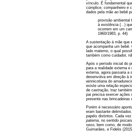
vínculo. É fundamental que
cúmplice, companheiro e ca
dados pela mãe ao bebê pa
provisão ambiental t
à existência (...) 
ocorrem em um camp
1960/1983, p. 44)
A sustentação à mãe que e
que acompanha um bebê. Qu
lado materno, o qual possi
também como cuidador, não
Após o período inicial do 
para a realidade externa e
externa, agora passaria a 
desenvolva em direção à in
winnicotiana do amadurecim
existe uma relação especial
de castração, traz também 
pai precisa exercer ações 
presente nas brincadeiras 
Porém é necessário aponta
eram bastante delimitados
papéis distintos. Cada vez
paterna
, no sentido psican
sexo, bem como, de modo a
Guimarães, e Fidelis (2015