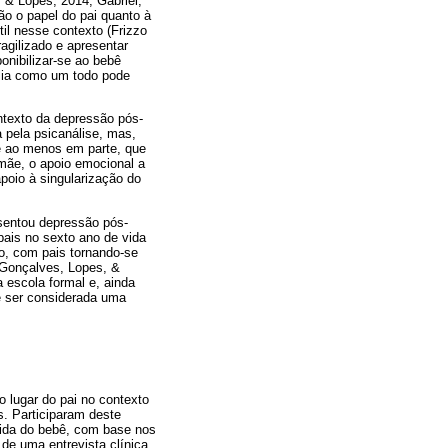
 & Lopes, 2014; Gabriel,
ão o papel do pai quanto à
il nesse contexto (Frizzo
ragilizado e apresentar
nibilizar-se ao bebê
mília como um todo pode
ontexto da depressão pós-
 pela psicanálise, mas,
e ao menos em parte, que
mãe, o apoio emocional a
oio à singularização do
esentou depressão pós-
ais no sexto ano de vida
lo, com pais tornando-se
, Gonçalves, Lopes, &
 escola formal e, ainda
e ser considerada uma
o lugar do pai no contexto
. Participaram deste
ida do bebê, com base nos
de uma entrevista clínica