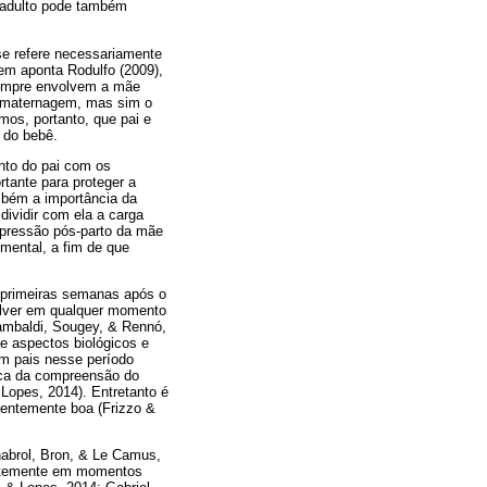
 adulto pode também
 se refere necessariamente
em aponta Rodulfo (2009),
sempre envolvem a mãe
da maternagem, mas sim o
mos, portanto, que pai e
 do bebê.
nto do pai com os
rtante para proteger a
mbém a importância da
dividir com ela a carga
depressão pós-parto da mãe
mental, a fim de que
 primeiras semanas após o
olver em qualquer momento
Zambaldi, Sougey, & Rennó,
ve aspectos biológicos e
em pais nesse período
usca da compreensão do
 Lopes, 2014). Entretanto é
ientemente boa (Frizzo &
abrol, Bron, & Le Camus,
nantemente em momentos