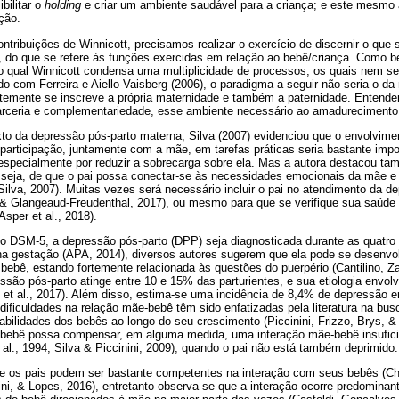
bilitar o
holding
e criar um ambiente saudável para a criança; e este mesmo
ição.
ntribuições de Winnicott, precisamos realizar o exercício de discernir o que
i, do que se refere às funções exercidas em relação ao bebê/criança. Como b
 qual Winnicott condensa uma multiplicidade de processos, os quais nem 
do com Ferreira e Aiello-Vaisberg (2006), o paradigma a seguir não seria o 
ntemente se inscreve a própria maternidade e também a paternidade. Entende
ceria e complementariedade, esse ambiente necessário ao amadurecimento
to da depressão pós-parto materna, Silva (2007) evidenciou que o envolvime
participação, juntamente com a mãe, em tarefas práticas seria bastante impo
specialmente por reduzir a sobrecarga sobre ela. Mas a autora destacou ta
 seja, de que o pai possa conectar-se às necessidades emocionais da mãe e 
ilva, 2007). Muitas vezes será necessário incluir o pai no atendimento da 
, & Glangeaud-Freudenthal, 2017), ou mesmo para que se verifique sua saúde 
sper et al., 2018).
o DSM-5, a depressão pós-parto (DPP) seja diagnosticada durante as quatro
na gestação (APA, 2014), diversos autores sugerem que ela pode se desenv
 bebê, estando fortemente relacionada às questões do puerpério (Cantilino, 
essão pós-parto atinge entre 10 e 15% das parturientes, e sua etiologia envol
n et al., 2017). Além disso, estima-se uma incidência de 8,4% de depressão 
 dificuldades na relação mãe-bebê têm sido enfatizadas pela literatura na b
bilidades dos bebês ao longo do seu crescimento (Piccinini, Frizzo, Brys, &
i-bebê possa compensar, em alguma medida, uma interação mãe-bebê insufic
t al., 1994; Silva & Piccinini, 2009), quando o pai não está também deprimido.
e os pais podem ser bastante competentes na interação com seus bebês (Ch
inini, & Lopes, 2016), entretanto observa-se que a interação ocorre predomi