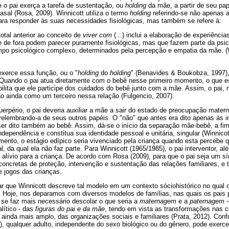
 o pai exerça a tarefa de sustentação, ou
holding
da mãe, a partir de seu pap
sal (Rosa, 2009). Winnicott utiliza o termo
holding
referindo-se não apenas 
ra responder às suas necessidades fisiológicas, mas também se refere à:
otal anterior ao conceito de
viver com
(...) inclui a elaboração de experiênci
que de fora podem parecer puramente fisiológicas, mas que fazem parte da psic
o psicológico complexo, determinados pela percepção e empatia da mãe. (W
xerce essa função, ou o "
holding
do
holding
" (Benavides & Boukobza, 1997), 
ando o pai atua diretamente com o bebê nesse primeiro momento, o que est
bilita que ele participe dos cuidados do bebê junto com a mãe. Assim, o pai,
 ainda como um terceiro nessa relação (Fulgencio, 2007).
puerpério, o pai deveria auxiliar a mãe a sair do estado de preocupação mate
 relembrando-a de seus outros papéis. O "não" que antes era dito apenas às in
ser dito também ao bebê. Assim, dá-se o início da separação mãe-bebê, a fi
dependência e constitua sua identidade pessoal e unitária, singular (Winnicot
ento, o estágio edípico seria vivenciado pela criança quando esta percebe q
, da qual ela não faz parte. Para Winnicott (1965/1985), o pai interventor, a
alívio para a criança. De acordo com Rosa (2009), para que o pai seja um sí
concretas de proteção, intervenção e sustentação das relações familiares, 
e jogos das crianças.
r que Winnicott descreve tal modelo em um contexto sóciohistórico no qual 
. Hoje, nos deparamos com diversos modelos de famílias, nas quais os pai
 se faz mais necessário descolar o que seria a
maternagem
e a
paternagem
-
alítico - das
figuras do pai e da mãe
, tendo em vista as transformações nas 
inda mais amplo, das organizações sociais e familiares (Prata, 2012). Con
), qualquer adulto, independente do sexo biológico ou do gênero, pode exerc