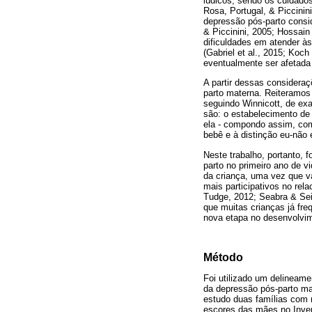
lúdicos, sendo os cuidado
Rosa, Portugal, & Piccinin
depressão pós-parto consi
& Piccinini, 2005; Hossain 
dificuldades em atender à
(Gabriel et al., 2015; Koch
eventualmente ser afetada 
A partir dessas consideraç
parto materna. Reiteramos
seguindo Winnicott, de ex
são: o estabelecimento de
ela - compondo assim, com
bebê e à distinção eu-não
Neste trabalho, portanto,
parto no primeiro ano de 
da criança, uma vez que vá
mais participativos no rel
Tudge, 2012; Seabra & Seid
que muitas crianças já fr
nova etapa no desenvolvim
Método
Foi utilizado um delineamen
da depressão pós-parto ma
estudo duas famílias com
escores das mães no Inven