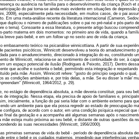
sença ou ausência na família para o desenvolvimento da criança (Koch et al
rticipação do pai torna-se ainda mais evidente em situações de depressão 
inini, 2009), especialmente pela necessidade, em muitos casos, de o pai ass
to. Em uma meta-análise recente da literatura internacional (Cameron, Sedo
que duplicou o número de publicações sobre o pai no pré-natal e pós-parto d
re o tema). Consoante a essa literatura, o presente artigo buscou compreend
s-parto materna em dois momentos: no primeiro ano de vida, quando a famíl
pia breve pais-bebê, e em um
follow up
no sexto ano de vida da criança.
 embasamento teórico na psicanálise winnicottiana. A partir de sua experi
 de pacientes psicóticos, Winnicott desenvolveu a teoria do amadurecimento 
dada para o amadurecimento, direcionado à integração do eu, constituindo um
nto de Winnicott, relaciona-se ao sentimento de continuidade do ser, à capa
r em um espaço potencial de ilusão (Rodrigues & Peixoto, 2017). Dentro dessa
ente que acolhe e sustenta o bebê, permitindo esta integração e respeitando
tuído pela mãe. Assim, Winnicott refere: "gosto do princípio segundo o qual
as condições ambientais e, por trás delas, a mãe. Se eu disser 'a mãe' mui
preendam" (Winnicott, 1964/2012, p. 29).
e, no estágio de dependência absoluta, a mãe deveria constituir, para seu be
os de integração. Nessa etapa, ela precisa de apoio de familiares e, principal
sim, inicialmente, a função do pai seria lidar com o ambiente externo para q
cendo um ambiente para que ela possa regredir ao estado de preocupação mat
e configura, de acordo com o autor, em uma condição psíquica especial que
ao final da gestação e a acompanha até algumas semanas após o nasciment
 a mãe esteja muito próxima ao seu bebê, e distante de outras questões da rea
pondendo às suas necessidades (Winnicott, 1956/2000).
nas primeiras semanas de vida do bebê - período de dependência absoluta dest
ade entre o bebê e os cuidados maternos, impedindo que interferências venha