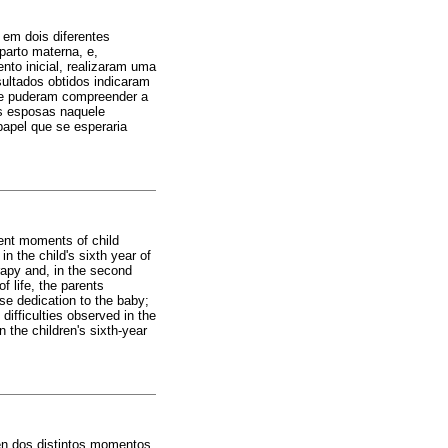
 em dois diferentes
parto materna, e,
nto inicial, realizaram uma
ultados obtidos indicaram
 e puderam compreender a
s esposas naquele
papel que se esperaria
rent moments of child
in the child's sixth year of
erapy and, in the second
f life, the parents
nse dedication to the baby;
difficulties observed in the
in the children's sixth-year
e en dos distintos momentos