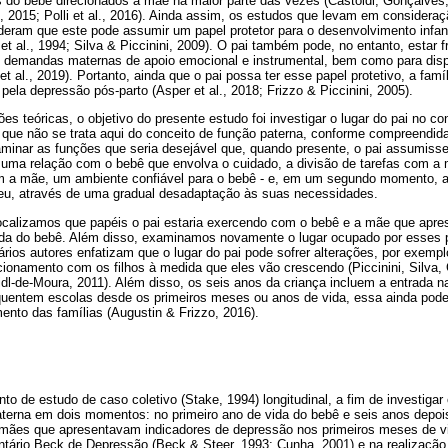
s do bebê direcionados à mãe na maior parte das vezes (Castoldi, Gonçalves,
i, 2015; Polli et al., 2016). Ainda assim, os estudos que levam em consideraç
deram que este pode assumir um papel protetor para o desenvolvimento infant
et al., 1994; Silva & Piccinini, 2009). O pai também pode, no entanto, estar f
s demandas maternas de apoio emocional e instrumental, bem como para dispo
 et al., 2019). Portanto, ainda que o pai possa ter esse papel protetivo, a fa
pela depressão pós-parto (Asper et al., 2018; Frizzo & Piccinini, 2005).
ões teóricas, o objetivo do presente estudo foi investigar o lugar do pai no c
 que não se trata aqui do conceito de função paterna, conforme compreendida
aminar as funções que seria desejável que, quando presente, o pai assumiss
 uma relação com o bebê que envolva o cuidado, a divisão de tarefas com a 
 a mãe, um ambiente confiável para o bebê - e, em um segundo momento, ap
 eu, através de uma gradual desadaptação às suas necessidades.
 focalizamos que papéis o pai estaria exercendo com o bebê e a mãe que apr
vida do bebê. Além disso, examinamos novamente o lugar ocupado por esses p
rios autores enfatizam que o lugar do pai pode sofrer alterações, por exemp
acionamento com os filhos à medida que eles vão crescendo (Piccinini, Silva
l-de-Moura, 2011). Além disso, os seis anos da criança incluem a entrada na
equentem escolas desde os primeiros meses ou anos de vida, essa ainda pod
ento das famílias (Augustin & Frizzo, 2016).
to de estudo de caso coletivo (Stake, 1994) longitudinal, a fim de investigar 
terna em dois momentos: no primeiro ano de vida do bebê e seis anos depois
 mães que apresentavam indicadores de depressão nos primeiros meses de v
tário Beck de Depressão (Beck & Steer, 1993; Cunha, 2001) e na realização 