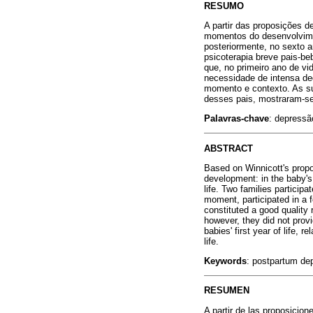
RESUMO
A partir das proposições d
momentos do desenvolviment
posteriormente, no sexto a
psicoterapia breve pais-b
que, no primeiro ano de v
necessidade de intensa de
momento e contexto. As sut
desses pais, mostraram-se
Palavras-chave
: depressão
ABSTRACT
Based on Winnicott's propo
development: in the baby's f
life. Two families particip
moment, participated in a fo
constituted a good quality 
however, they did not provi
babies' first year of life, 
life.
Keywords
: postpartum dep
RESUMEN
A partir de las proposicion