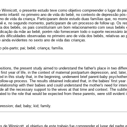
e Winnicott, o presente estudo teve como objetivo compreender o lugar do pai
o infantil: no primeiro ano de vida do bebê, no contexto de depressão pós-
no de vida da criança. Participaram deste estudo duas famílias que, no mome
ebê e, no segundo momento, participaram de um processo de follow up. Os res
ida dos bebês, os pais constituíram um bom relacionamento com seus bebês
dicação da mãe ao bebê, porém não forneceram todo o suporte necessário à
is dificuldades observadas no primeiro ano de vida dos bebês, relativas ao 
 ainda evidentes no sexto ano de vida das crianças.
 pós-parto; pai; bebê; criança; família.
sitions, the present study aimed to understand the father's place in two diffe
irst year of life, in the context of maternal postpartum depression, and, later, 
ated in this study that, in the beginning, underwent brief parent-baby psychoth
llow-up process. The results obtained indicated that, in the babies' first year o
relationship with their babies and could understand the mother's need for inte
de all the necessary support to the wives at that time and context. The subtle 
related to the role that would be expected from these parents, were still evident 
ression; dad; baby; kid; family.
es de Winnicott, el objetivo de este trabajo fue comprender el lugar del padr