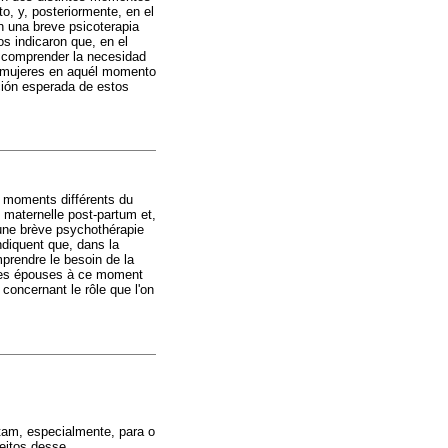
to, y, posteriormente, en el
on una breve psicoterapia
s indicaron que, en el
n comprender la necesidad
as mujeres en aquél momento
nción esperada de estos
x moments différents du
 maternelle post-partum et,
i une brève psychothérapie
ndiquent que, dans la
prendre le besoin de la
r les épouses à ce moment
concernant le rôle que l'on
tam, especialmente, para o
eitos desse