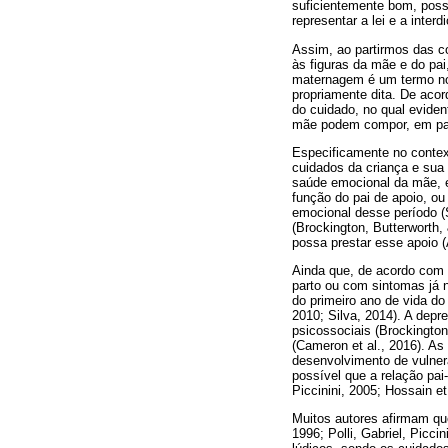
suficientemente bom, possi
representar a lei e a interd
Assim, ao partirmos das co
às figuras da mãe e do pa
maternagem é um termo no
propriamente dita. De acor
do cuidado, no qual evide
mãe podem compor, em par
Especificamente no contex
cuidados da criança e sua 
saúde emocional da mãe, e
função do pai de apoio, ou
emocional desse período (S
(Brockington, Butterworth
possa prestar esse apoio (A
Ainda que, de acordo com 
parto ou com sintomas já 
do primeiro ano de vida do
2010; Silva, 2014). A depr
psicossociais (Brockingto
(Cameron et al., 2016). As
desenvolvimento de vulnera
possível que a relação pa
Piccinini, 2005; Hossain e
Muitos autores afirmam qu
1996; Polli, Gabriel, Picc