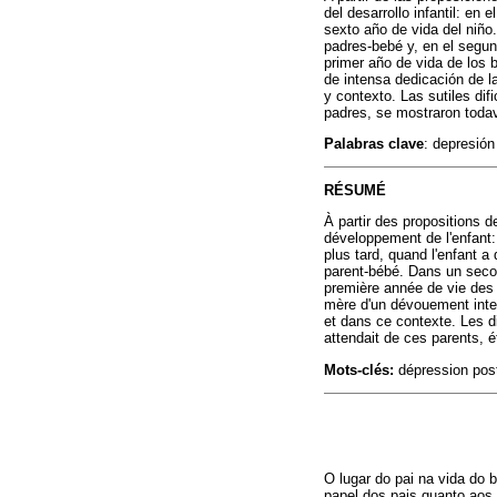
del desarrollo infantil: en
sexto año de vida del niño.
padres-bebé y, en el segun
primer año de vida de los 
de intensa dedicación de l
y contexto. Las sutiles dif
padres, se mostraron todav
Palabras clave
: depresión
RÉSUMÉ
À partir des propositions 
développement de l'enfant:
plus tard, quand l'enfant a
parent-bébé. Dans un secon
première année de vie des 
mère d'un dévouement inten
et dans ce contexte. Les d
attendait de ces parents, 
Mots-clés:
dépression post-
O lugar do pai na vida do 
papel dos pais quanto aos