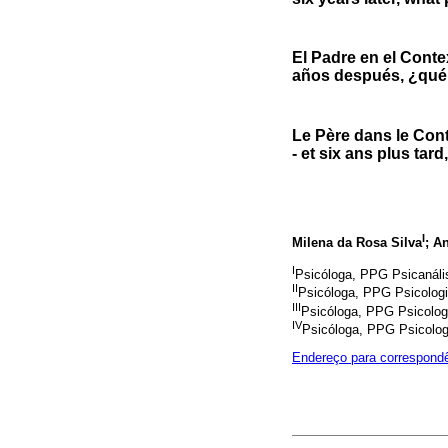
El Padre en el Conte
años después, ¿qué 
Le Père dans le Con
- et six ans plus tar
I
Milena da Rosa Silva
; A
I
Psicóloga, PPG Psicanálise
II
Psicóloga, PPG Psicologi
III
Psicóloga, PPG Psicologi
IV
Psicóloga, PPG Psicologi
Endereço para correspond