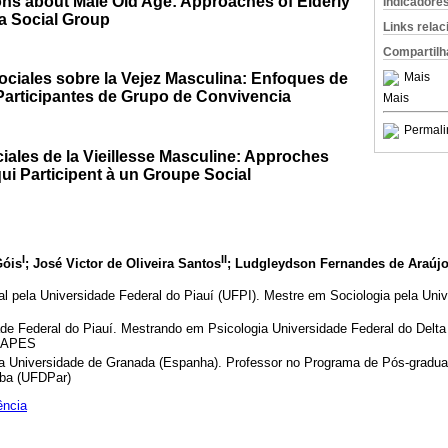
ons about Male Old Age: Approaches of Elderly
Indicadore
 a Social Group
Links rela
Compartilh
ciales sobre la Vejez Masculina: Enfoques de
Mais
articipantes de Grupo de Convivencia
Mais
Permali
iales de la Vieillesse Masculine: Approches
 Participent à un Groupe Social
I
II
Góis
; José Victor de Oliveira Santos
; Ludgleydson Fernandes de Araúj
 pela Universidade Federal do Piauí (UFPI). Mestre em Sociologia pela Univ
ade Federal do Piauí. Mestrando em Psicologia Universidade Federal do Delta
 CAPES
la Universidade de Granada (Espanha). Professor no Programa de Pós-gradu
íba (UFDPar)
ência