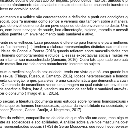
tructo social é perpassado por noções, preconceitos, hábitos, atitudes e prá
ao seu afastamento das atividades sociais do cotidiano, causando transtorno
ecer no convívio social.
ecimento e a velhice são caracterizados e definidos a partir das condições 
social, pois "a maneira como somos e vivemos dirá também sobre a maneira
O grau de envelhecimento de um povo depende do desenvolvimento deste. Um
as, com bons serviços de saúde, boa alimentação, higiene, moradia e acessib
adãos permite um envelhecimento mais saudável e ativo.
levante no envelhecer. Esse processo é diferente para homens e para mulher
ua: "os homens [...] tendem a elaborar representações distintas das mulheres
s ideias de Connel e Pearse (2018) quando refletem sobre masculinidades com
s homens comportamentos e rótulos. E essas expectativas sociais muitas v
r infamar sua masculinidade (Januário, 2016). Outro fato apontado pelo auto
de masculina era tida como naturalmente inerente ao sujeito.
mum a medicalização da sexualidade, tendo em vista que há uma grande bus
de sexual (Thiago, Russo, & Camargo, 2016). Idosos heterossexuais e homo
erda da ereção, o que, para eles, é uma característica que demonstra a sua 
). O mercado de cosméticos vende uma imagem na qual existe um envelhecim
de aparência física, isto é, vendem um modo de ser feliz e saudável através
er o consumo (Thiago et al., 2016).
o sexual, a literatura documenta mais estudos sobre homens homossexuais 
tona que os homens homossexuais, apesar da invisibilidade na sociedade, v
hecer (Santos, Carlos, Araújo, & Negreiros, 2017).
ões da velhice, compartilha-se da ideia de que não são um dado, mas algo c
entre as sociedades e sociabilidades. A análise sobre a velhice masculina ob
as representações sociais (TRS) de Serge Moscovici, que reconhece
represe