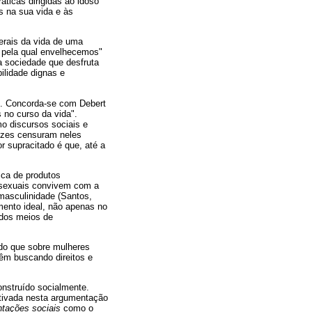
ticas dirigidas ao idoso
s na sua vida e às
gerais da vida de uma
 pela qual envelhecemos"
a sociedade que desfruta
ilidade dignas e
es. Concorda-se com Debert
 no curso da vida".
o discursos sociais e
ezes censuram neles
r supracitado é que, até a
ca de produtos
ssexuais convivem com a
masculinidade (Santos,
ento ideal, não apenas no
 dos meios de
do que sobre mulheres
êm buscando direitos e
onstruído socialmente.
jetivada nesta argumentação
ntações sociais
como o