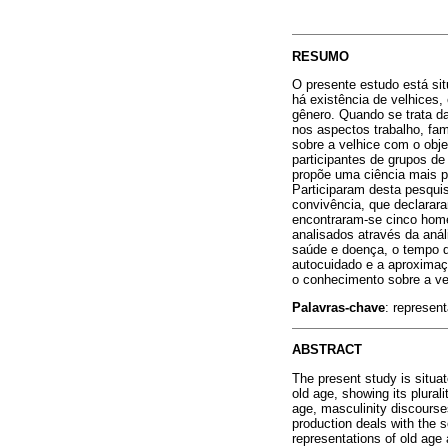
RESUMO
O presente estudo está si
há existência de velhices,
gênero. Quando se trata da
nos aspectos trabalho, fa
sobre a velhice com o obje
participantes de grupos de
propõe uma ciência mais p
Participaram desta pesqui
convivência, que declarar
encontraram-se cinco home
analisados através da aná
saúde e doença, o tempo d
autocuidado e a aproximaç
o conhecimento sobre a ve
Palavras-chave
: represen
ABSTRACT
The present study is situa
old age, showing its plural
age, masculinity discourses
production deals with the s
representations of old age