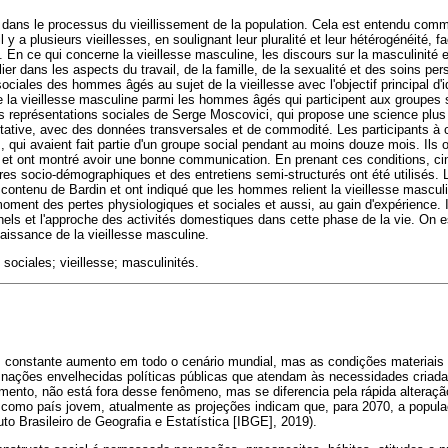
e dans le processus du vieillissement de la population. Cela est entendu co
 y a plusieurs vieillesses, en soulignant leur pluralité et leur hétérogénéité, f
. En ce qui concerne la vieillesse masculine, les discours sur la masculinité e
lier dans les aspects du travail, de la famille, de la sexualité et des soins pe
ociales des hommes âgés au sujet de la vieillesse avec l'objectif principal d'id
e la vieillesse masculine parmi les hommes âgés qui participent aux groupes 
es représentations sociales de Serge Moscovici, qui propose une science plus 
litative, avec des données transversales et de commodité. Les participants à 
qui avaient fait partie d'un groupe social pendant au moins douze mois. Ils o
s et ont montré avoir une bonne communication. En prenant ces conditions, 
res socio-démographiques et des entretiens semi-structurés ont été utilisés.
 contenu de Bardin et ont indiqué que les hommes relient la vieillesse mascu
moment des pertes physiologiques et sociales et aussi, au gain d'expérience. I
nels et l'approche des activités domestiques dans cette phase de la vie. On 
naissance de la vieillesse masculine.
 sociales; vieillesse; masculinités.
 constante aumento em todo o cenário mundial, mas as condições materiai
nações envelhecidas políticas públicas que atendam às necessidades criad
mento, não está fora desse fenômeno, mas se diferencia pela rápida alteraç
como país jovem, atualmente as projeções indicam que, para 2070, a popula
uto Brasileiro de Geografia e Estatística [IBGE], 2019).