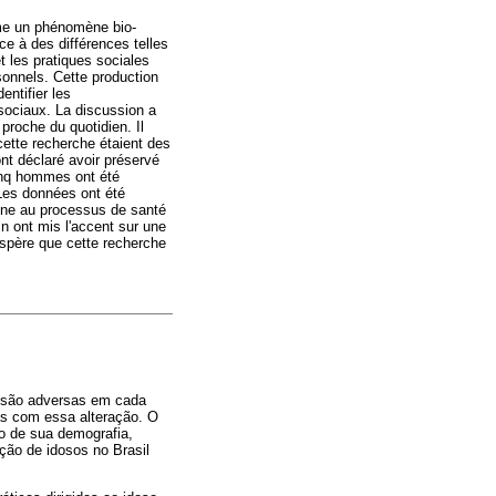
mme un phénomène bio-
ace à des différences telles
t les pratiques sociales
rsonnels. Cette production
entifier les
sociaux. La discussion a
proche du quotidien. Il
cette recherche étaient des
nt déclaré avoir préservé
cinq hommes ont été
 Les données ont été
line au processus de santé
n ont mis l'accent sur une
espère que cette recherche
s são adversas em cada
as com essa alteração. O
ão de sua demografia,
ção de idosos no Brasil