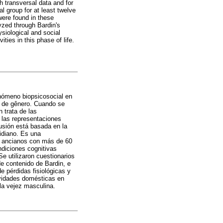
th transversal data and for
l group for at least twelve
ere found in these
yzed through Bardin's
ysiological and social
ties in this phase of life.
enómeno biopsicosocial en
s de gênero. Cuando se
 trata de las
r las representaciones
usión está basada en la
idiano. Es una
ón ancianos con más de 60
ndiciones cognitivas
 utilizaron cuestionarios
e contenido de Bardin, e
e pérdidas fisiológicas y
ividades domésticas en
 la vejez masculina.