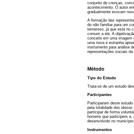
conjunto de crenças, conc
acontecimento. O autor en
gradualmente evocam nova
A formação das representa
do não familiar para um co
temeroso, já que está no 
comum a ele. A objetivação
conceito em uma imagem co
uma nova e estranha apree
instrumento para análise d
representações sociais da
Método
Tipo do Estudo
Trata-se de um estudo desc
Participantes
Participaram deste estudo
pela totalidade dos idosos
participar de forma volunt
homens que participem a, 
desenvolvido no município
Instrumentos