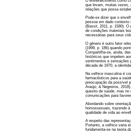
O envelhecimento como cons
que levam, muitas vezes, 
relações que possa estabel
Pode-se dizer que o envelh
pessoa em dado contexto 
(Bassit, 2011, p. 1580). 
de condições materiais bo
necessárias para seus cid
O gênero é outro fator re
(1999, p. 186) quando pont
Compartilha-se, ainda, da
históricos que impelem ao
sentimentos e sensações po
década de 1970, a identida
Na velhice masculina é co
farmacêuticos para a saú
preocupação da possível p
Araújo, & Negreiros, 2018
quesito de saúde, mas no 
comunicações para favorec
Abordando sobre orientaçã
homossexuais, trazendo à 
qualidade de vida ao envel
A respeito das representaç
Portanto, a velhice varia 
fundamenta-se na teoria d