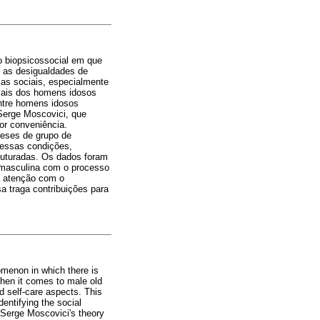
o biopsicossocial em que
o as desigualdades de
cas sociais, especialmente
ciais dos homens idosos
entre homens idosos
 Serge Moscovici, que
or conveniência.
meses de grupo de
Nessas condições,
ruturadas. Os dados foram
e masculina com o processo
a atenção com o
a traga contribuições para
omenon in which there is
 When it comes to male old
nd self-care aspects. This
dentifying the social
 Serge Moscovici's theory