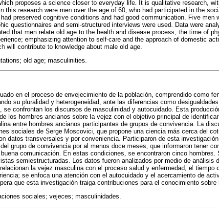
which proposes a science closer to everyday life. It is qualitative research, wi
n this research were men over the age of 60, who had participated in the socia
 had preserved cognitive conditions and had good communication. Five men w
ic questionnaires and semi-structured interviews were used. Data were anal
ted that men relate old age to the health and disease process, the time of ph
erience; emphasizing attention to self-care and the approach of domestic activi
rch will contribute to knowledge about male old age.
tations; old age; masculinities.
ituado en el proceso de envejecimiento de la población, comprendido como f
ando su pluralidad y heterogeneidad, ante las diferencias como desigualdade
a, se confrontan los discursos de masculinidad y autocuidado. Esta producción
e los hombres ancianos sobre la vejez con el objetivo principal de identifica
lina entre hombres ancianos participantes de grupos de convivencia. La disc
ones sociales de Serge Moscovici, que propone una ciencia más cerca del cot
 con datos transversales y por conveniencia. Participaron de esta investigaci
 del grupo de convivencia por al menos doce meses, que informaron tener co
 buena comunicación. En estas condiciones, se encontraron cinco hombres. Se
istas semiestructuradas. Los datos fueron analizados por medio de análisis d
relacionan la vejez masculina con el proceso salud y enfermedad, el tiempo d
eriencia; se enfoca una atención con el autocuidado y el acercamiento de act
spera que esta investigación traiga contribuciones para el conocimiento sobre
aciones sociales; vejeces; masculinidades.