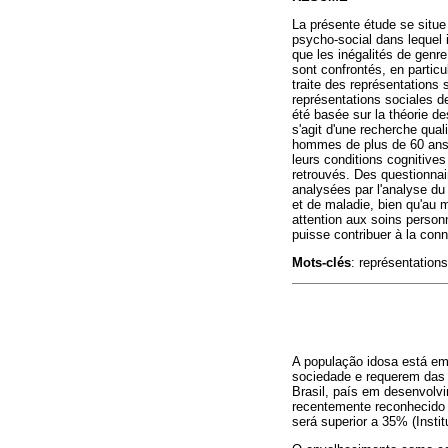
La présente étude se situ
psycho-social dans lequel il
que les inégalités de genre
sont confrontés, en particu
traite des représentations s
représentations sociales d
été basée sur la théorie d
s'agit d'une recherche qua
hommes de plus de 60 ans, 
leurs conditions cognitive
retrouvés. Des questionnai
analysées par l'analyse du
et de maladie, bien qu'au 
attention aux soins person
puisse contribuer à la con
Mots-clés
: représentations
A população idosa está em
sociedade e requerem das 
Brasil, país em desenvolvi
recentemente reconhecido 
será superior a 35% (Instit