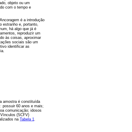
ado, objeto ou um
ordo com o tempo e
 Ancoragem é a introdução
o estranho e, portanto,
um, há algo que já é
nsamentos, reproduzir um
do às coisas, aproximar
tações sociais são um
ivo identificar as
ia.
a amostra é constituída
m: possuir 60 anos e mais;
 boa comunicação; idosos
e Vínculos (SCFV)
alizados na
Tabela 1
.