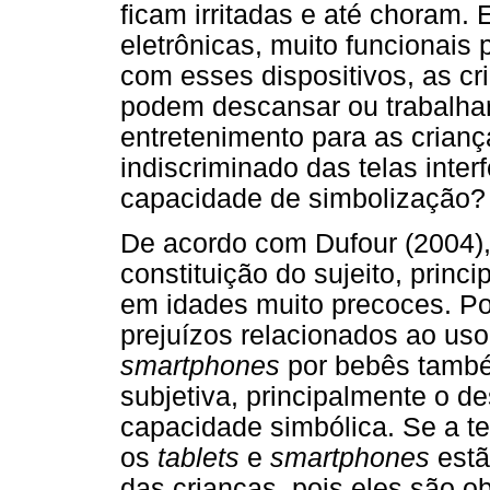
ficam irritadas e até choram
eletrônicas, muito funcionais 
com esses dispositivos, as c
podem descansar ou trabalhar.
entretenimento para as crian
indiscriminado das telas inte
capacidade de simbolização?
De acordo com Dufour (2004), 
constituição do sujeito, princ
em idades muito precoces. P
prejuízos relacionados ao uso
smartphones
por bebês també
subjetiva, principalmente o 
capacidade simbólica. Se a t
os
tablets
e
smartphones
estã
das crianças, pois eles são o