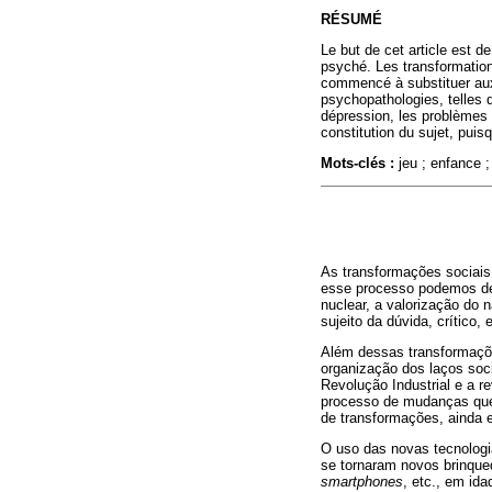
RÉSUMÉ
Le but de cet article est de
psyché. Les transformation
commencé à substituer aux 
psychopathologies, telles q
dépression, les problèmes 
constitution du sujet, puis
Mots-clés :
jeu ; enfance ;
As transformações sociais
esse processo podemos des
nuclear, a valorização do 
sujeito da dúvida, crítico,
Além dessas transformaçõe
organização dos laços soci
Revolução Industrial e a re
processo de mudanças que
de transformações, ainda 
O uso das novas tecnologia
se tornaram novos brinque
smartphones
, etc., em id