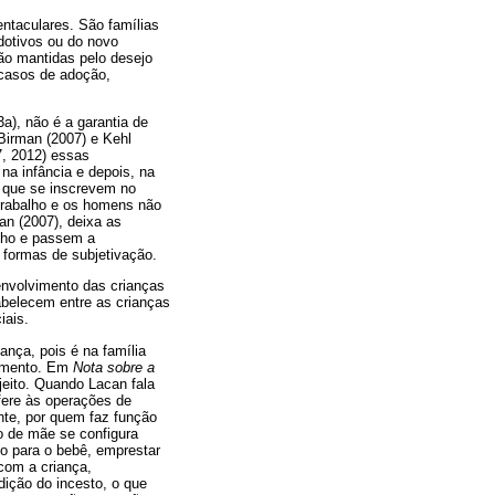
entaculares. São famílias
dotivos ou do novo
ão mantidas pelo desejo
 casos de adoção,
a), não é a garantia de
Birman (2007) e Kehl
7, 2012) essas
na infância e depois, na
s que se inscrevem no
 trabalho e os homens não
n (2007), deixa as
lho e passem a
 formas de subjetivação.
envolvimento das crianças
abelecem entre as crianças
iais.
ança, pois é na família
cimento. Em
Nota sobre a
jeito. Quando Lacan fala
efere às operações de
nte, por quem faz função
ão de mãe se configura
do para o bebê, emprestar
com a criança,
dição do incesto, o que