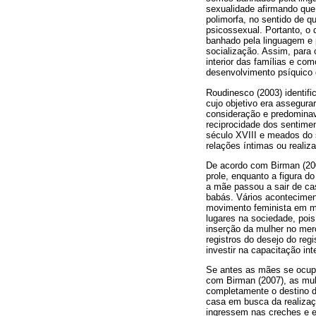
sexualidade afirmando que
polimorfa, no sentido de 
psicossexual. Portanto, o
banhado pela linguagem e p
socialização. Assim, para
interior das famílias e co
desenvolvimento psíquico 
Roudinesco (2003) identifi
cujo objetivo era assegur
consideração e predominav
reciprocidade dos sentimen
século XVIII e meados do 
relações íntimas ou realiz
De acordo com Birman (200
prole, enquanto a figura d
a mãe passou a sair de cas
babás. Vários aconteciment
movimento feminista em me
lugares na sociedade, pois
inserção da mulher no merc
registros do desejo do reg
investir na capacitação in
Se antes as mães se ocupa
com Birman (2007), as mu
completamente o destino d
casa em busca da realiza
ingressem nas creches e 