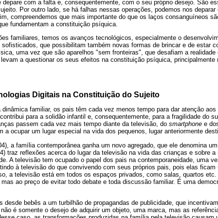
 se depare com a falta e, consequentemente, com o seu próprio desejo. São 
 sujeito. Por outro lado, se há falhas nessas operações, podemos nos depar
ssim, compreendemos que mais importante do que os laços consanguíneos sã
que fundamentam a constituição psíquica.
es familiares, temos os avanços tecnológicos, especialmente o desenvolvim
 sofisticados, que possibilitam também novas formas de brincar e de estar c
sica, uma vez que são aparelhos "sem fronteiras", que desafiam a realidade 
levam a questionar os seus efeitos na constituição psíquica, principalmente
nologias Digitais na Constituição do Sujeito
dinâmica familiar, os pais têm cada vez menos tempo para dar atenção aos 
ontribui para a solidão infantil e, consequentemente, para a fragilidade do su
anças passem cada vez mais tempo diante da televisão, do
smartphone
e dos
 a ocupar um lugar especial na vida dos pequenos, lugar anteriormente dest
4), a família contemporânea ganha um novo agregado, que ele denomina um te
4) traz reflexões acerca do lugar da televisão na vida das crianças e sobre a 
dade. A televisão tem ocupado o papel dos pais na contemporaneidade, uma v
indo à televisão do que convivendo com seus próprios pais, pois elas ficam
sso, a televisão está em todos os espaços privados, como salas, quartos etc.
, mas ao preço de evitar todo debate e toda discussão familiar. É uma demo
s desde bebês a um turbilhão de propagandas de publicidade, que incentiva
ão é somente o desejo de adquirir um objeto, uma marca, mas as referênc
. Nesse caso, as transformações produzidas na família pela televisão causam