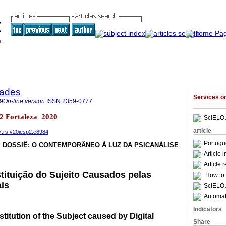
dades
Services 
9
On-line version
ISSN
2359-0777
e2 Fortaleza 2020
SciELO 
article
77.rs.v20iesp2.e8984
Portugu
DOSSIÊ: O CONTEMPORÂNEO À LUZ DA PSICANÁLISE
Article 
Article 
ituição do Sujeito Causados pelas
How to c
ais
SciELO 
Automati
Indicators
titution of the Subject caused by Digital
Share