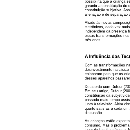
possibilita que a criança
garantir a constituição do
constituição subjetiva. A
alienação e de separação 
Aliado às novas composiçõ
eletrônicos, cada vez mais
independem da presença fí
essas transformações nos 
três anos.
A Influência das Tec
Com as transformações na 
desinvestimento narcísico c
colaboram para que as cri
desses aparelhos passarem
De acordo com Dufour (200
Em seu artigo, Dufour (200
constituição da subjetivi
passado mais tempo assist
junto à televisão. Além di
quarto satisfaz a cada um
discussão.
As crianças estão exposta
consumo. Mas o problema n
lugar da família clássica