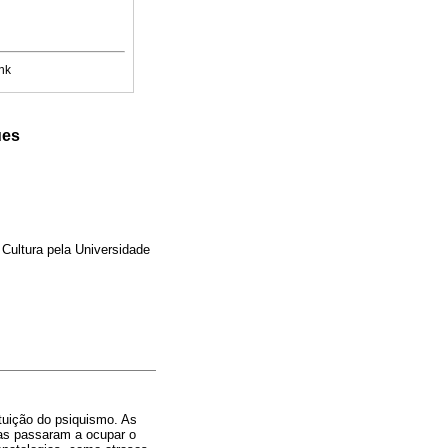
nk
ues
 Cultura pela Universidade
tituição do psiquismo. As
las passaram a ocupar o