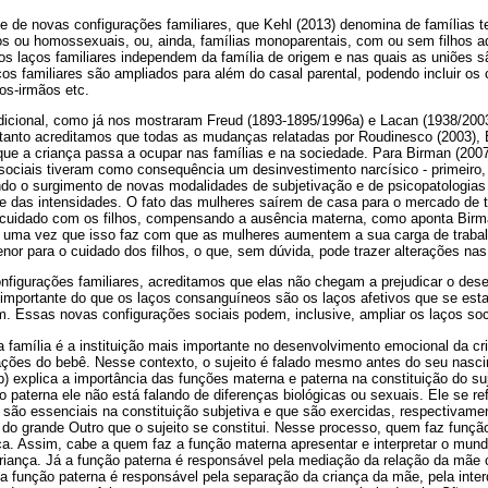
 de novas configurações familiares, que Kehl (2013) denomina de famílias t
os ou homossexuais, ou, ainda, famílias monoparentais, com ou sem filhos a
os laços familiares independem da família de origem e nas quais as uniões s
os familiares são ampliados para além do casal parental, podendo incluir os
os-irmãos etc.
dicional, como já nos mostraram Freud (1893-1895/1996a) e Lacan (1938/2003
tanto acreditamos que todas as mudanças relatadas por Roudinesco (2003), 
 que a criança passa a ocupar nas famílias e na sociedade. Para Birman (200
ociais tiveram como consequência um desinvestimento narcísico - primeiro, 
tando o surgimento de novas modalidades de subjetivação e de psicopatologia
o e das intensidades. O fato das mulheres saírem de casa para o mercado de
 cuidado com os filhos, compensando a ausência materna, como aponta Birma
, uma vez que isso faz com que as mulheres aumentem a sua carga de traba
nor para o cuidado dos filhos, o que, sem dúvida, pode trazer alterações nas
nfigurações familiares, acreditamos que elas não chegam a prejudicar o des
 importante do que os laços consanguíneos são os laços afetivos que se est
. Essas novas configurações sociais podem, inclusive, ampliar os laços soc
 família é a instituição mais importante no desenvolvimento emocional da cri
lações do bebê. Nesse contexto, o sujeito é falado mesmo antes do seu nas
) explica a importância das funções materna e paterna na constituição do su
 paterna ele não está falando de diferenças biológicas ou sexuais. Ele se r
 são essenciais na constituição subjetiva e que são exercidas, respectivame
r do grande Outro que o sujeito se constitui. Nesse processo, quem faz funç
ça. Assim, cabe a quem faz a função materna apresentar e interpretar o mun
criança. Já a função paterna é responsável pela mediação da relação da mãe 
a, a função paterna é responsável pela separação da criança da mãe, pela inter