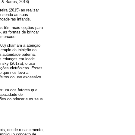
 & Barros, 2018).
reira (2015) ao realizar
am sendo as suas
cadeiras infantis.
as têm mais opções para
o, as formas de brincar
o mercado.
(2008) chamam a atenção
xemplo da inibição do
a autoridade paterna.
as crianças em idade
insky (2017a), o uso
ações eletrônicas. Esses
o que nos leva a
feitos do uso excessivo
er um dos fatores que
capacidade de
ções do brincar e os seus
ois, desde o nascimento,
ampliou o conceito de