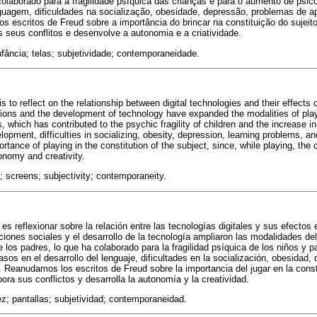
colaborado para a fragilidade psíquica das crianças e para o aumento de psic
guagem, dificuldades na socialização, obesidade, depressão, problemas de 
 escritos de Freud sobre a importância do brincar na constituição do sujei
os seus conflitos e desenvolve a autonomia e a criatividade.
infância; telas; subjetividade; contemporaneidade.
is to reflect on the relationship between digital technologies and their effects 
ions and the development of technology have expanded the modalities of pla
s, which has contributed to the psychic fragility of children and the increase 
lopment, difficulties in socializing, obesity, depression, learning problems
rtance of playing in the constitution of the subject, since, while playing, the 
onomy and creativity.
d; screens; subjectivity; contemporaneity.
 es reflexionar sobre la relación entre las tecnologías digitales y sus efectos 
iones sociales y el desarrollo de la tecnología ampliaron las modalidades del 
e los padres, lo que ha colaborado para la fragilidad psíquica de los niños y 
sos en el desarrollo del lenguaje, dificultades en la socialización, obesidad,
 Reanudamos los escritos de Freud sobre la importancia del jugar en la consti
bora sus conflictos y desarrolla la autonomía y la creatividad.
ñez; pantallas; subjetividad; contemporaneidad.