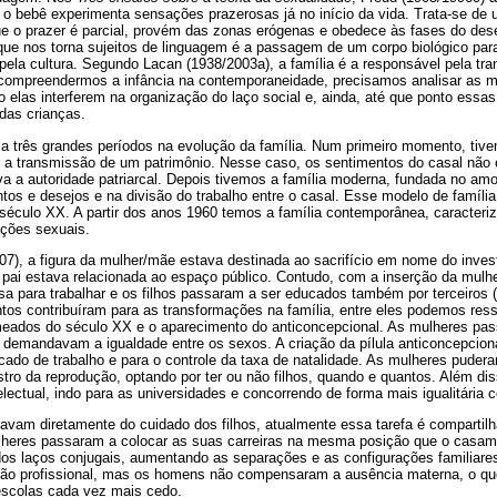
 o bebê experimenta sensações prazerosas já no início da vida. Trata-se de
que o prazer é parcial, provém das zonas erógenas e obedece às fases do de
 que nos torna sujeitos de linguagem é a passagem de um corpo biológico pa
ela cultura. Segundo Lacan (1938/2003a), a família é a responsável pela tra
 compreendermos a infância na contemporaneidade, precisamos analisar as
mo elas interferem na organização do laço social e, ainda, até que ponto ess
das crianças.
ca três grandes períodos na evolução da família. Num primeiro momento, tivem
ar a transmissão de um patrimônio. Nesse caso, os sentimentos do casal nã
a a autoridade patriarcal. Depois tivemos a família moderna, fundada no amo
tos e desejos e na divisão do trabalho entre o casal. Esse modelo de família 
século XX. A partir dos anos 1960 temos a família contemporânea, caracteri
ações sexuais.
7), a figura da mulher/mãe estava destinada ao sacrifício em nome do inve
o pai estava relacionada ao espaço público. Contudo, com a inserção da mulh
a para trabalhar e os filhos passaram a ser educados também por terceiros (
os contribuíram para as transformações na família, entre eles podemos ressa
ados do século XX e o aparecimento do anticoncepcional. As mulheres pass
 demandavam a igualdade entre os sexos. A criação da pílula anticoncepciona
ado de trabalho e para o controle da taxa de natalidade. As mulheres puderam
istro da reprodução, optando por ter ou não filhos, quando e quantos. Além di
telectual, indo para as universidades e concorrendo de forma mais igualitári
vam diretamente do cuidado dos filhos, atualmente essa tarefa é compartil
lheres passaram a colocar as suas carreiras na mesma posição que o casa
os laços conjugais, aumentando as separações e as configurações familiare
ção profissional, mas os homens não compensaram a ausência materna, o qu
escolas cada vez mais cedo.