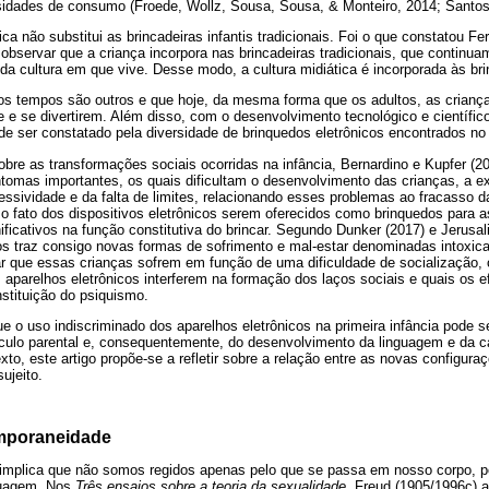
idades de consumo (Froede, Wollz, Sousa, Sousa, & Monteiro, 2014; Santos
ica não substitui as brincadeiras infantis tradicionais. Foi o que constatou Fer
bservar que a criança incorpora nas brincadeiras tradicionais, que continu
 da cultura em que vive. Desse modo, a cultura midiática é incorporada às brin
s tempos são outros e que hoje, da mesma forma que os adultos, as crianç
re e se divertirem. Além disso, com o desenvolvimento tecnológico e científic
de ser constatado pela diversidade de brinquedos eletrônicos encontrados n
sobre as transformações sociais ocorridas na infância, Bernardino e Kupfer 
tomas importantes, os quais dificultam o desenvolvimento das crianças, a e
essividade e da falta de limites, relacionando esses problemas ao fracasso d
 o fato dos dispositivos eletrônicos serem oferecidos como brinquedos para 
ificativos na função constitutiva do brincar. Segundo Dunker (2017) e Jerusal
s traz consigo novas formas de sofrimento e mal-estar denominadas intoxic
 que essas crianças sofrem em função de uma dificuldade de socialização, 
aparelhos eletrônicos interferem na formação dos laços sociais e quais os e
stituição do psiquismo.
e o uso indiscriminado dos aparelhos eletrônicos na primeira infância pode s
ínculo parental e, consequentemente, do desenvolvimento da linguagem e da 
to, este artigo propõe-se a refletir sobre a relação entre as novas configura
ujeito.
emporaneidade
 implica que não somos regidos apenas pelo que se passa em nosso corpo, p
guagem. Nos
Três ensaios sobre a teoria da sexualidade
, Freud (1905/1996c) 