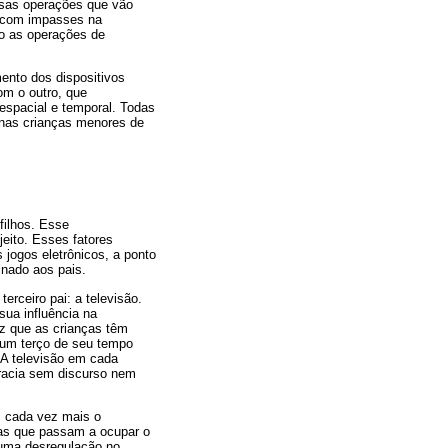
essas operações que vão
ar com impasses na
o as operações de
ento dos dispositivos
om o outro, que
espacial e temporal. Todas
 nas crianças menores de
filhos. Esse
jeito. Esses fatores
 jogos eletrônicos, a ponto
inado aos pais.
rceiro pai: a televisão.
sua influência na
ez que as crianças têm
 um terço de seu tempo
 A televisão em cada
cracia sem discurso nem
m cada vez mais o
ias que passam a ocupar o
 uma desregulação no