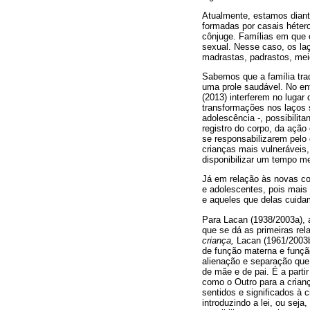
Atualmente, estamos diante
formadas por casais héter
cônjuge. Famílias em que 
sexual. Nesse caso, os laç
madrastas, padrastos, mei
Sabemos que a família tra
uma prole saudável. No en
(2013) interferem no lugar
transformações nos laços s
adolescência -, possibili
registro do corpo, da açã
se responsabilizarem pelo
crianças mais vulneráveis
disponibilizar um tempo me
Já em relação às novas co
e adolescentes, pois mais
e aqueles que delas cuidam
Para Lacan (1938/2003a), a
que se dá as primeiras re
criança
,
Lacan (1961/2003b
de função materna e função
alienação e separação que
de mãe e de pai. É a parti
como o Outro para a crian
sentidos e significados à 
introduzindo a lei, ou sej