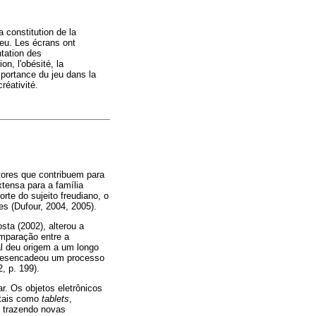
a constitution de la
jeu. Les écrans ont
ntation des
n, l'obésité, la
portance du jeu dans la
réativité.
tores que contribuem para
tensa para a família
rte do sujeito freudiano, o
es (Dufour, 2004, 2005).
ta (2002), alterou a
omparação entre a
ial deu origem a um longo
 desencadeou um processo
, p. 199).
r. Os objetos eletrônicos
 tais como
tablets
,
, trazendo novas