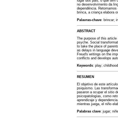
lugar dos pais, o que tem 
no desenvolvimento da lin
dependência. Retomamos os
brinca, a criança elabora 
Palavras-chave
: brincar; 
ABSTRACT
The purpose of this article 
psyche. Social transformat
to take the place of parent
as delays in language deve
Freud's writings on the impo
conflicts and develops aut
Keywords
: play; childhoo
RESUMEN
El objetivo de este artículo
psiquismo. Las transformac
pasaron a ocupar el sitio d
psicopatologías, como retra
aprendizaje y dependencia.
mientras juega, el niño ela
Palabras clave
: jugar; ni