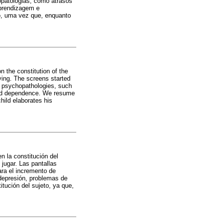
opatologias, como atrasos
aprendizagem e
to, uma vez que, enquanto
on the constitution of the
ying. The screens started
in psychopathologies, such
, and dependence. We resume
child elaborates his
en la constitución del
jugar. Las pantallas
para el incremento de
 depresión, problemas de
tución del sujeto, ya que,