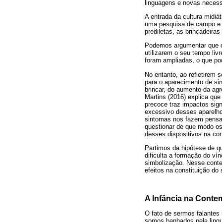
linguagens e novas necess
A entrada da cultura midiát
uma pesquisa de campo e o
prediletas, as brincadeiras
Podemos argumentar que o
utilizarem o seu tempo liv
foram ampliadas, o que po
No entanto, ao refletirem 
para o aparecimento de sin
brincar, do aumento da agr
Martins (2016) explica que
precoce traz impactos sign
excessivo desses aparelho
sintomas nos fazem pensar
questionar de que modo os 
desses dispositivos na con
Partimos da hipótese de qu
dificulta a formação do v
simbolização. Nesse contex
efeitos na constituição do s
A Infância na Cont
O fato de sermos falantes
somos banhados pela lin