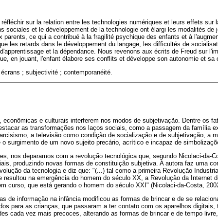
 réfléchir sur la relation entre les technologies numériques et leurs effets sur l
s sociales et le développement de la technologie ont élargi les modalités de 
parents, ce qui a contribué à la fragilité psychique des enfants et à l'augme
ue les retards dans le développement du langage, les difficultés de socialisatio
d'apprentissage et la dépendance. Nous revenons aux écrits de Freud sur l'im
que, en jouant, l'enfant élabore ses conflits et développe son autonomie et sa c
 écrans ; subjectivité ; contemporanéité.
, econômicas e culturais interferem nos modos de subjetivação. Dentre os fa
tacar as transformações nos laços sociais, como a passagem da família ex
narcisismo, a televisão como condição de socialização e de subjetivação, a mo
 e o surgimento de um novo sujeito precário, acrítico e incapaz de simbolizaçõ
s, nos deparamos com a revolução tecnológica que, segundo Nicolaci-da-Cos
ais, produzindo novas formas de constituição subjetiva. A autora faz uma c
volução da tecnologia e diz que: "(...) tal como a primeira Revolução Industr
 resultou na emergência do homem do século XX, a Revolução da Internet
em curso, que está gerando o homem do século XXI" (Nicolaci-da-Costa, 2002
s de informação na infância modificou as formas de brincar e de se relaciona
dos para as crianças, que passaram a ter contato com os aparelhos digitais,
ades cada vez mais precoces, alterando as formas de brincar e de tempo livre