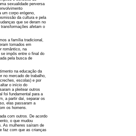
 uma sexualidade perversa
senvolvimento
ra um corpo erógeno,
nsmissão da cultura e pela
 mudanças que se deram no
as transformações afetam o
os a família tradicional,
o eram tomados em
r romântico, na
se impôs entre o final do
zada pela busca de
stimento na educação da
er no mercado de trabalho,
creches, escolas) e por
ltar o início do
aram a pleitear outros
l foi fundamental para a
, a partir daí, separar os
sso, elas passaram a
a com os homens.
hada com outros. De acordo
mento, o que mudou
s. As mulheres saíram de
e faz com que as crianças