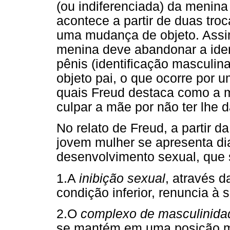
(ou indiferenciada) da menin
acontece a partir de duas tr
uma mudança de objeto. Assim
menina deve abandonar a ident
pênis (identificação masculina
objeto pai, o que ocorre por u
quais Freud destaca como a m
culpar a mãe por não ter lhe 
No relato de Freud, a partir 
jovem mulher se apresenta di
desenvolvimento sexual, que 
1.A
inibição sexual
, através 
condição inferior, renuncia à 
2.O
complexo de masculinida
se mantém em uma posição ma