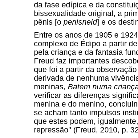
da fase edípica e da constitui
bissexualidade original, a pri
pênis [o
penisneid
] e os desti
Entre os anos de 1905 e 1924
complexo de Édipo a partir de
pela criança e da fantasia fu
Freud faz importantes descobe
que foi a partir da observaçã
derivada de nenhuma vivência
meninas,
Batem numa crianç
verificar as diferenças signif
menina e do menino, conclui
se acham tanto impulsos inst
que estes podem, igualmente,
repressão" (Freud, 2010, p. 32