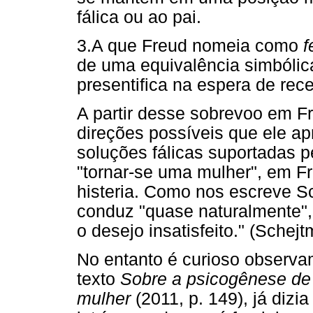
fálica ou ao pai.
3.A que Freud nomeia como
f
de uma equivalência simbólic
presentifica na espera de rece
A partir desse sobrevoo em F
direções possíveis que ele ap
soluções fálicas suportadas pe
"tornar-se uma mulher", em F
histeria. Como nos escreve Sc
conduz "quase naturalmente", 
o desejo insatisfeito." (Schejt
No entanto é curioso observ
texto
Sobre a psicogênese d
mulher
(2011, p. 149), já dizi