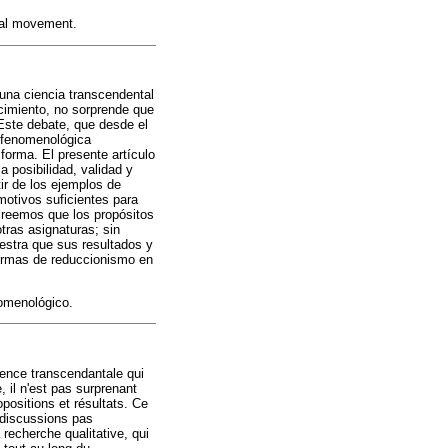
cal movement.
una ciencia transcendental
ocimiento, no sorprende que
Este debate, que desde el
a fenomenológica
forma. El presente artículo
 posibilidad, validad y
ir de los ejemplos de
motivos suficientes para
 creemos que los propósitos
tras asignaturas; sin
estra que sus resultados y
 formas de reduccionismo en
nomenológico.
ence transcendantale qui
, il n'est pas surprenant
positions et résultats. Ce
s discussions pas
echerche qualitative, qui