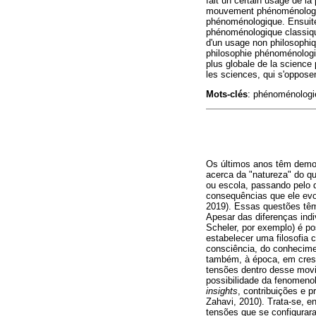
fait un certain usage de la
mouvement phénoménologique 
phénoménologique. Ensuite,
phénoménologique classique e
d'un usage non philosophiq
philosophie phénoménologiq
plus globale de la science
les sciences, qui s'oppose
Mots-clés
: phénoménologi
Os últimos anos têm demo
acerca da "natureza" do qu
ou escola, passando pelo qu
consequências que ele evoc
2019). Essas questões têm
Apesar das diferenças ind
Scheler, por exemplo) é p
estabelecer uma filosofia 
consciência, do conhecime
também, à época, em cresc
tensões dentro desse mov
possibilidade da fenomenol
insights
, contribuições e 
Zahavi, 2010). Trata-se, 
tensões que se configurar