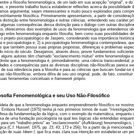
 entre a filosofia fenomenológica, de um lado em sua acepção "original", e do
cas, o presente trabalho busca estabelecer reflexões acerca da possibilidade 
mos argumentar, sejam interessantes e muito pouco explorados para compr
stritamente filosófica. Primeiramente apresentamos, a partir de consideraçõ
istinção entre fenomenologia e outras ciências, entendendo seu caráter pri
algumas consequências dessa distinção para o diálogo com outras disciplina
to, oferecemos dois exemplos de usos da fenomenologia que entendemos obt
ogo entre fenomenologia enquanto filosofia, bem como suas possibilidades de 
 o projeto psicopatológico de Jaspers, considerando sua importância históric
ia e psicopatologia e; 2) a psicopatologia fenomenológica contemporânea, qu
s que também possui suas próprias propostas, diferenças e problemas espe
o início do século. Desejamos, através disso, prover fundamentos suficiente
e alguns autores têm chamado "esclarecimento mútuo" entre fenomenologia e o
dmite que a fenomenologia é, primordialmente, uma ciência transcendental; 
dades e consequências para as diversas disciplinas não-filosóficas parece 
 de sua relevância para a filosofia e para as ciências que buscam fundar-se 
s não-filosóficas, embora difira de seu uso original, pode, de fato, constitui
 suas ferramentas conceituais e
framework
próprio.
losofia Fenomenológica e seu Uso Não-Filosófico
 à ideia de que a fenomenologia enquanto empreendimento filosófico se mostr
. Embora Husserl (1975) tenha já nos primeiros tomos de suas "Investigaçõe
defesa da fundamentação da lógica, com o exemplo da matemática, enquanto c
a de uma fundação psicologista na qual leis lógicas são entendidas enquanto
 para um "trabalho prévio" ao "esclarecimento" (
Aufklärung
) fenomenológico, 
a (C.f. Husserl, 1975, pp. 23; 43; 173 e 256); foi a partir da já mencionada 
cação de suas
Ideen I
, que fica mais clara sua intenção em estabelecer um pro