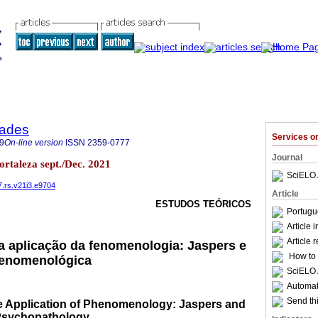
dades
Services 
9
On-line version
ISSN
2359-0777
Journal
ortaleza sept./Dec. 2021
SciELO 
7.rs.v21i3.e9704
Article
ESTUDOS TEÓRICOS
Portugu
Article 
Article 
a aplicação da fenomenologia: Jaspers e
How to c
 fenomenológica
SciELO 
Automati
Send thi
e Application of Phenomenology: Jaspers and
Psychopathology