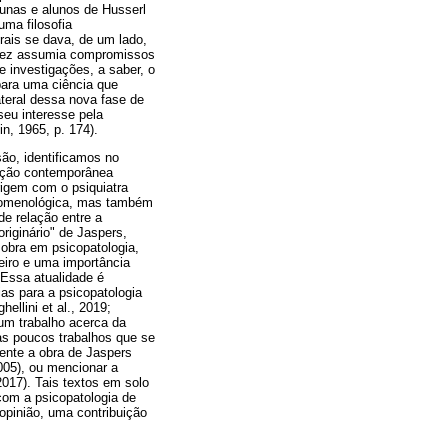
lunas e alunos de Husserl
uma filosofia
rais se dava, de um lado,
a vez assumia compromissos
 investigações, a saber, o
 para uma ciência que
ateral dessa nova fase de
seu interesse pela
in, 1965, p. 174).
são, identificamos no
ução contemporânea
rigem com o psiquiatra
fenomenológica, mas também
de relação entre a
riginário" de Jaspers,
 obra em psicopatologia,
eiro e uma importância
 Essa atualidade é
s para a psicopatologia
ellini et al., 2019;
 um trabalho acerca da
as poucos trabalhos que se
ente a obra de Jaspers
2005), ou mencionar a
017). Tais textos em solo
com a psicopatologia de
opinião, uma contribuição