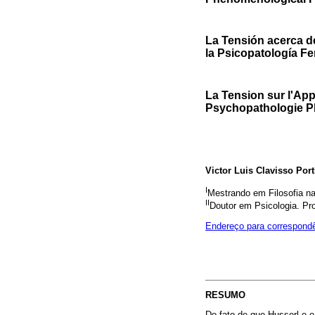
La Tensión acerca d
la Psicopatología 
La Tension sur l'App
Psychopathologie 
Victor Luis Clavisso Por
I
Mestrando em Filosofia na
II
Doutor em Psicologia. Pr
Endereço para correspond
RESUMO
Do fato de que Husserl e