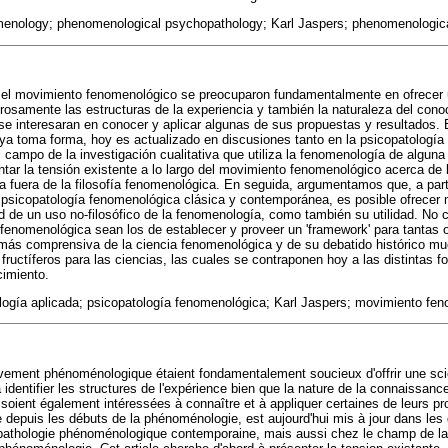
menology; phenomenological psychopathology; Karl Jaspers; phenomenologi
 el movimiento fenomenológico se preocuparon fundamentalmente en ofrecer 
gurosamente las estructuras de la experiencia y también la naturaleza del con
se interesaran en conocer y aplicar algunas de sus propuestas y resultados. 
 ya toma forma, hoy es actualizado en discusiones tanto en la psicopatologí
ampo de la investigación cualitativa que utiliza la fenomenología de alguna 
ar la tensión existente a lo largo del movimiento fenomenológico acerca de la
ía fuera de la filosofía fenomenológica. En seguida, argumentamos que, a part
psicopatología fenomenológica clásica y contemporánea, es posible ofrecer 
idad de un uso no-filosófico de la fenomenología, como también su utilidad. No
a fenomenológica sean los de establecer y proveer un 'framework' para tantas o
ás comprensiva de la ciencia fenomenológica y de su debatido histórico mu
 fructíferos para las ciencias, las cuales se contraponen hoy a las distintas
cimiento.
logía aplicada; psicopatología fenomenológica; Karl Jaspers; movimiento fe
vement phénoménologique étaient fondamentalement soucieux d'offrir une sci
identifier les structures de l'expérience bien que la nature de la connaissance
 soient également intéressées à connaître et à appliquer certaines de leurs pro
me depuis les débuts de la phénoménologie, est aujourd'hui mis à jour dans le
athologie phénoménologique contemporaine, mais aussi chez le champ de la r