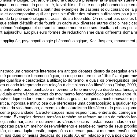
 phénoménologie. Cet article cherche d'abord à présenter la tension existante -
- concernant la possibilité, la validité et l'utilité de la phénoménologie en 
 on soutien que c'est à partir des exemples de Jaspers et du courant de la 
t contemporaine qu'il est possible d'offrir des raisons suffisantes pour justifie
ue de la phénoménologie et, aussi, de sa fécondité. On ne croit pas que les b
ue soient d'établir et de fournir un cadre aux diverses autres disciplines ; c
 phénoménologique et de son historique montre que ses résultats et ses possi
nt aujourd'hui aux plusieurs formes de réductionnisme dans différents domain
e appliquée; psychopathologie phénoménologique; Karl Jaspers; mouvement
nstrado um crescente interesse em antigos debates dentro da pesquisa em 
e é propriamente fenomenológico, ou o que confere esse "título" a algum mo
e qualifica e caracteriza a utilização do termo, e quais os pré-requisitos, p
a quando interpretado em relação à disciplinas não-filosóficas (Finlay, 2009;
, entretanto, acompanhado o movimento fenomenológico desde sua fundação 
ividuais entre vários autores do movimento fenomenológico (digamos entre Hu
ossível depreender como características gerais, um pensamento inovador e pr
crítica, rigorosa e minuciosa que oferecesse uma contraposição a qualquer ti
nto e da vida humana, a exemplo do naturalismo filosófico e do psicologism
ente popularidade. Caracterizações mais específicas, entretanto, começam a
imento. Exemplos dessas tensões também se referem ao uso do método fe
ogia informar, auxiliar ou prover às várias ciências - estas assentadas em um
propostas para um melhor desenvolvimento e estabelecimento de seus próprios
então, de uma dupla tensão, cujos pólos reservam para si mesmos tensões int
am nas duas primeiras décadas do século XX em relação à nova posição por