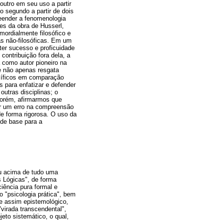
 outro em seu uso a partir
do segundo a partir de dois
eender a fenomenologia
es da obra de Husserl,
mordialmente filosófico e
s não-filosóficas. Em um
er sucesso e proficuidade
contribuição fora dela, a
a como autor pioneiro na
e não apenas resgata
cíficos em comparação
s para enfatizar e defender
utras disciplinas; o
porém, afirmarmos que
ser um erro na compreensão
de forma rigorosa. O uso da
r de base para a
ou acima de tudo uma
s Lógicas", de forma
iência pura formal e
 "psicologia prática", bem
e assim epistemológico,
"virada transcendental",
jeto sistemático, o qual,