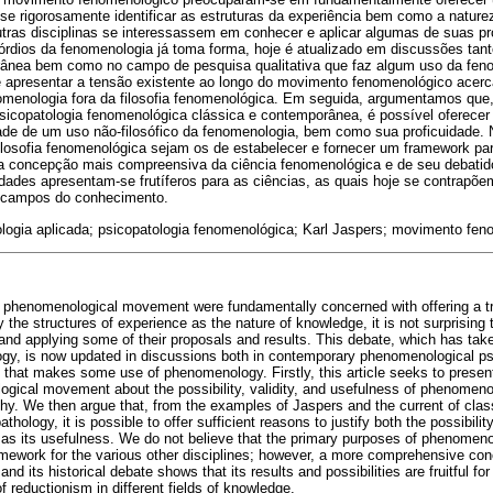
se rigorosamente identificar as estruturas da experiência bem como a natur
ras disciplinas se interessassem em conhecer e aplicar algumas de suas pr
órdios da fenomenologia já toma forma, hoje é atualizado em discussões tant
ânea bem como no campo de pesquisa qualitativa que faz algum uso da feno
e apresentar a tensão existente ao longo do movimento fenomenológico acerca
nomenologia fora da filosofia fenomenológica. Em seguida, argumentamos que,
sicopatologia fenomenológica clássica e contemporânea, é possível oferecer 
lidade de um uso não-filosófico da fenomenologia, bem como sua proficuidade
filosofia fenomenológica sejam os de estabelecer e fornecer um framework par
uma concepção mais compreensiva da ciência fenomenológica e de seu debatid
idades apresentam-se frutíferos para as ciências, as quais hoje se contrapõ
 campos do conhecimento.
logia aplicada; psicopatologia fenomenológica; Karl Jaspers; movimento fen
e phenomenological movement were fundamentally concerned with offering a t
y the structures of experience as the nature of knowledge, it is not surprising 
 and applying some of their proposals and results. This debate, which has tak
gy, is now updated in discussions both in contemporary phenomenological ps
ch that makes some use of phenomenology. Firstly, this article seeks to present
gical movement about the possibility, validity, and usefulness of phenomeno
y. We then argue that, from the examples of Jaspers and the current of cla
ology, it is possible to offer sufficient reasons to justify both the possibilit
as its usefulness. We do not believe that the primary purposes of phenomenol
amework for the various other disciplines; however, a more comprehensive con
d its historical debate shows that its results and possibilities are fruitful fo
 reductionism in different fields of knowledge.