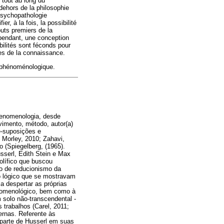
 tout au long du
dehors de la philosophie
psychopathologie
r, à la fois, la possibilité
uts premiers de la
ependant, une conception
bilités sont féconds pour
es de la connaissance.
 phénoménologique.
fenomenologia, desde
vimento, método, autor(a)
ré-suposições e
 Morley, 2010; Zahavi,
(Spiegelberg, (1965).
sserl, Edith Stein e Max
olífico que buscou
po de reducionismo da
o lógico que se mostravam
 despertar as próprias
nomenológico, bem como à
 solo não-transcendental -
 trabalhos (Carel, 2011;
ernas. Referente às
 parte de Husserl em suas