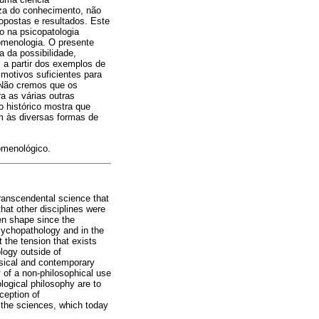
eza do conhecimento, não
opostas e resultados. Este
o na psicopatologia
menologia. O presente
 da possibilidade,
 a partir dos exemplos de
motivos suficientes para
. Não cremos que os
a as várias outras
o histórico mostra que
em às diversas formas de
omenológico.
ranscendental science that
that other disciplines were
en shape since the
ychopathology and in the
 the tension that exists
logy outside of
ssical and contemporary
y of a non-philosophical use
ogical philosophy are to
ception of
r the sciences, which today