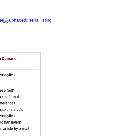
on Demand
Analytics
ese (pdf)
in xml format
references
ite this article
Analytics
c translation
s article by e-mail