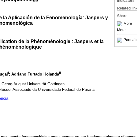
Indicators
Related lin
Share
e la Aplicación de la Fenomenología: Jaspers y
Fenomenológica
More
More
Permali
lication de la Phénoménologie : Jaspers et la
Phénoménologique
I
II
tugal
; Adriano Furtado Holanda
 Georg-August Universität Göttingen
ofessor Associado da Universidade Federal do Paraná
ência
 o movimento fenomenológico preocuparam-se em fundamentalmente oferecer 