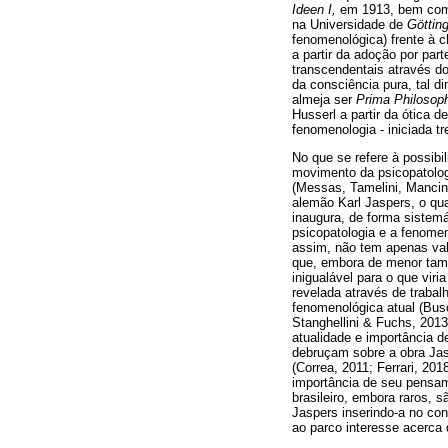
Ideen I,
em 1913, bem como
na Universidade de
Göttin
fenomenológica) frente à c
a partir da adoção por pa
transcendentais através 
da consciência pura, tal d
almeja ser
Prima Philosop
Husserl a partir da ótica 
fenomenologia - iniciada tr
No que se refere à possibi
movimento da psicopatolo
(Messas, Tamelini, Mancini
alemão Karl Jaspers, o qu
inaugura, de forma sistemá
psicopatologia e a fenomen
assim, não tem apenas valo
que, embora de menor tama
inigualável para o que vir
revelada através de traba
fenomenológica atual (Busc
Stanghellini & Fuchs, 2013
atualidade e importância d
debruçam sobre a obra Jas
(Correa, 2011; Ferrari, 20
importância de seu pensam
brasileiro, embora raros, 
Jaspers inserindo-a no con
ao parco interesse acerca d