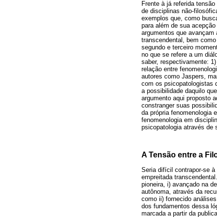
Frente à já referida tensão
de disciplinas não-filosófi
exemplos que, como busca
para além de sua acepção e
argumentos que avançam a d
transcendental, bem como 
segundo e terceiro momen
no que se refere a um diál
saber, respectivamente: 1)
relação entre fenomenolog
autores como Jaspers, ma
com os psicopatologistas d
a possibilidade daquilo qu
argumento aqui proposto a
constranger suas possibili
da própria fenomenologia e
fenomenologia em disciplina
psicopatologia através de
A Tensão entre a Fi
Seria difícil contrapor-se
empreitada transcendental
pioneira, i) avançado na 
autônoma, através da recus
como ii) fornecido análises
dos fundamentos dessa lógic
marcada a partir da publi