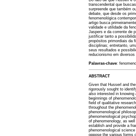
transcendental que buscas
surpreende que também out
debate, que desde os prim
fenomenológica contempor
artigo busca primeirament
validade e utilidade da fe
Jaspers e da corrente de p
justificar tanto a possibi
propósitos primordiais da 
disciplinas; entretanto, 
seus resultados e possibil
reducionismo em diversos
Palavras-chave
: fenomeno
ABSTRACT
Given that Husserl and th
rigorously sought to identif
also interested in knowing
beginnings of phenomenolo
field of qualitative resear
throughout the phenomenolo
phenomenological philosoph
phenomenological psychopath
of phenomenology, as well 
establish and provide a fr
phenomenological science an
oppose the various forms of