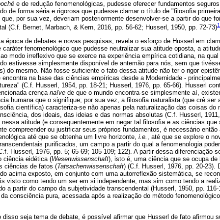
poché
e de redução fenomenológicas, pudesse oferecer fundamentos seguros 
ado de forma séria e rigorosa que pudesse clamar o título de "filosofia primei
que, por sua vez, deveriam posteriormente desenvolver-se a partir do que fo
1
tal (C.f. Bernet, Marbach, & Kern, 2016, pp. 56-62; Husserl, 1950, pp. 72-73)
a época de debates e novas pesquisas, revela o esforço de Husserl em clam
e caráter fenomenológico que pudesse neutralizar sua atitude oposta, a atitu
e ao modo irreflexivo que se exerce na experiência empírica cotidiana, na qua
do estivesse simplesmente disponível de antemão para nós, sem que tivéss
s) do mesmo. Não fosse suficiente o fato dessa atitude não ter o rigor epist
encontra na base das ciências empíricas desde a Modernidade - principalment
reza" (C.f. Husserl, 1954, pp. 18-21; Husserl, 1976, pp. 65-66). Husserl co
mencionada crença
naïve
de que o mundo encontra-se simplesmente aí, existen
humana que o signifique; por sua vez, a filosofia naturalista (que crê ser a
sofia científica) caracteriza-se não apenas pela naturalização das coisas 
onsciência, dos ideais, das ideias e das normas absolutas (C.f. Husserl, 1911,
nessa atitude (e consequentemente em negar tal filosofia e as ciências que 
te compreender ou justificar seus próprios fundamentos, é necessário então 
nológica até que se obtenha um livre horizonte,
i.e.
, até que se explore o n
anscendentais purificados, um campo a partir do qual a fenomenologia pode
 (C.f. Husserl, 1976, pp. 5; 65-69; 105-109; 122). A partir dessa diferenciação s
ciência eidética (
Wesenwissenschaft
), isto é, uma ciência que se ocupa de 
 ciências de fatos (
Tatsachenwissenschaft
) (C.f. Husserl, 1976, pp. 20-23)
odo acima exposto, em conjunto com uma autorreflexão sistemática, se reco
is visto como tendo um ser em si independente, mas sim como tendo a reali
o a partir do campo da subjetividade transcendental (Husserl, 1950, pp. 116-
 da consciência pura, acessada após a realização do método fenomenológico 
 disso seja tema de debate, é possível afirmar que Husserl de fato afirmou 