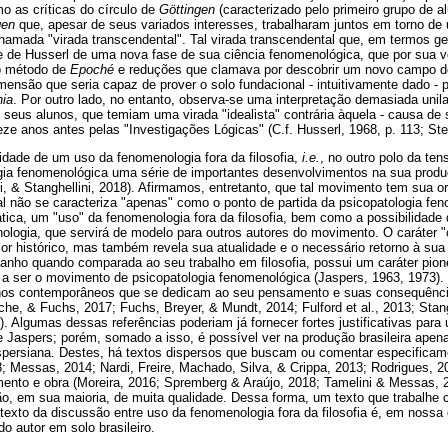
 as críticas do círculo de
Göttingen
(caracterizado pelo primeiro grupo de a
gen
que, apesar de seus variados interesses, trabalharam juntos em torno de 
hamada "virada transcendental". Tal virada transcendental que, em termos ge
rte de Husserl de uma nova fase de sua ciência fenomenológica, que por su
do método de
Epoché
e reduções que clamava por descobrir um novo campo de
imensão que seria capaz de prover o solo fundacional - intuitivamente dado -
hia
. Por outro lado, no entanto, observa-se uma interpretação demasiada unil
de seus alunos, que temiam uma virada "idealista" contrária àquela - causa de 
eze anos antes pelas "Investigações Lógicas" (C.f. Husserl, 1968, p. 113; Ste
lidade de um uso da fenomenologia fora da filosofia,
i.e.
, no outro polo da ten
gia fenomenológica uma série de importantes desenvolvimentos na sua prod
, & Stanghellini, 2018). Afirmamos, entretanto, que tal movimento tem sua o
al não se caracteriza "apenas" como o ponto de partida da psicopatologia 
tica, um "uso" da fenomenologia fora da filosofia, bem como a possibilidade 
ologia, que servirá de modelo para outros autores do movimento. O caráter "o
r histórico, mas também revela sua atualidade e o necessário retorno à sua
nho quando comparada ao seu trabalho em filosofia, possui um caráter pion
ia a ser o movimento de psicopatologia fenomenológica (Jaspers, 1963, 1973).
lhos contemporâneos que se dedicam ao seu pensamento e suas consequência
he, & Fuchs, 2017; Fuchs, Breyer, & Mundt, 2014; Fulford et al., 2013; Stangh
). Algumas dessas referências poderiam já fornecer fortes justificativas para
e Jaspers; porém, somado a isso, é possível ver na produção brasileira apen
persiana. Destes, há textos dispersos que buscam ou comentar especificam
18; Messas, 2014; Nardi, Freire, Machado, Silva, & Crippa, 2013; Rodrigues, 
ento e obra (Moreira, 2016; Spremberg & Araújo, 2018; Tamelini & Messas, 2
são, em sua maioria, de muita qualidade. Dessa forma, um texto que trabalhe 
texto da discussão entre uso da fenomenologia fora da filosofia é, em nossa 
o autor em solo brasileiro.