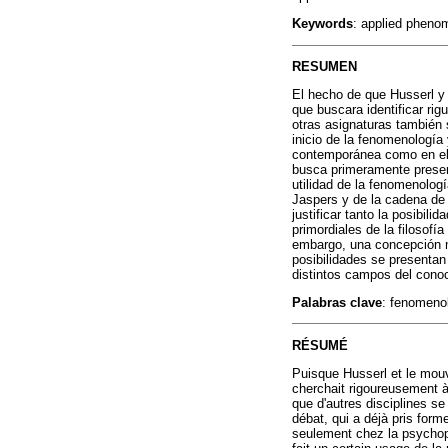
Keywords
: applied pheno
RESUMEN
El hecho de que Husserl y
que buscara identificar ri
otras asignaturas también 
inicio de la fenomenología
contemporánea como en el c
busca primeramente present
utilidad de la fenomenolog
Jaspers y de la cadena de 
justificar tanto la posibil
primordiales de la filosofí
embargo, una concepción m
posibilidades se presentan
distintos campos del cono
Palabras clave
: fenomeno
RÉSUMÉ
Puisque Husserl et le mou
cherchait rigoureusement à 
que d'autres disciplines se
débat, qui a déjà pris for
seulement chez la psychop