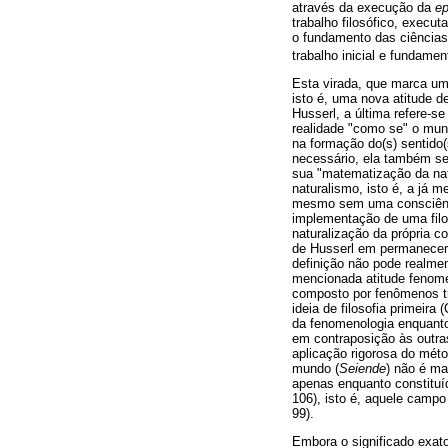
através da execução da
e
trabalho filosófico, execut
o fundamento das ciências 
trabalho inicial e fundamen
Esta virada, que marca um
isto é, uma nova atitude d
Husserl, a última refere-s
realidade "como se" o mun
na formação do(s) sentido(
necessário, ela também se 
sua "matematização da natu
naturalismo, isto é, a já 
mesmo sem uma consciência 
implementação de uma filo
naturalização da própria c
de Husserl em permanecer 
definição não pode realmen
mencionada atitude fenome
composto por fenômenos tr
ideia de filosofia primeira
da fenomenologia enquanto 
em contraposição às outras
aplicação rigorosa do mét
mundo (
Seiende
) não é ma
apenas enquanto constituíd
106), isto é, aquele campo
99).
Embora o significado exato