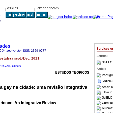
dades
Services 
9
On-line version
ISSN
2359-0777
Journal
ortaleza sept./Dec. 2021
SciELO 
7.rs.v21i2.e11060
Article
ESTUDOS TEÓRICOS
Portugu
Article
a gay na cidade: uma revisão integrativa
Article 
How to c
SciELO 
rience: An Integrative Review
Curricu
Automati