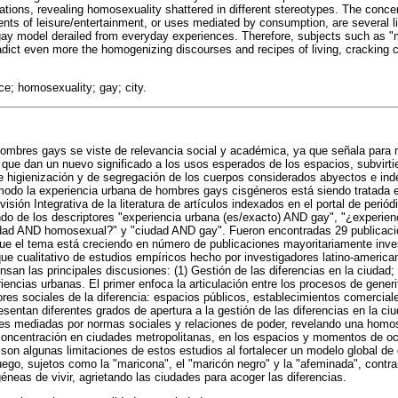
ations, revealing homosexuality shattered in different stereotypes. The concen
nts of leisure/entertainment, or uses mediated by consumption, are several li
 gay model derailed from everyday experiences. Therefore, subjects such as "m
adict even more the homogenizing discourses and recipes of living, cracking 
ce; homosexuality; gay; city.
hombres gays se viste de relevancia social y académica, ya que señala para 
d que dan un nuevo significado a los usos esperados de los espacios, subvir
 de higienización y de segregación de los cuerpos considerados abyectos e ind
do la experiencia urbana de hombres gays cisgéneros está siendo tratada en l
visión Integrativa de la literatura de artículos indexados en el portal de per
endo de los descriptores "experiencia urbana (es/exacto) AND gay", "¿experien
ad AND homosexual?" y "ciudad AND gay". Fueron encontradas 29 publicacio
ue el tema está creciendo en número de publicaciones mayoritariamente inve
ue cualitativo de estudios empíricos hecho por investigadores latino-americ
nsan las principales discusiones: (1) Gestión de las diferencias en la ciudad;
encias urbanas. El primer enfoca la articulación entre los procesos de generif
res sociales de la diferencia: espacios públicos, establecimientos comercia
esentan diferentes grados de apertura a la gestión de las diferencias en la ci
es mediadas por normas sociales y relaciones de poder, revelando una homo
 concentración en ciudades metropolitanas, en los espacios y momentos de oc
on algunas limitaciones de estos estudios al fortalecer un modelo global de 
uego, sujetos como la "maricona", el "maricón negro" y la "afeminada", contr
neas de vivir, agrietando las ciudades para acoger las diferencias.