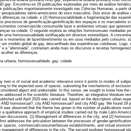
ND gay
. Encontrou-se 29 publicações exploradas por meio da análise temáti
 publicações majoritariamente investigado nas Ciências Humanas, a partir d
or pesquisadores latino-americanos do sexo masculino. Dois eixos de análise
s diferenças na cidade; e (2) Homossociabilidade e fragmentação das experiê
 os processos de generificação-gentrificação dos espaços e os marcadores so
ecimentos comerciais/de consumo/de lazer e ambientes virtuais que apresent
erenças na cidade. O segundo explora as relações homossexuais mediadas po
ndo uma homossexualidade estilhaçada em diversos estereótipos. A concentr
os e momentos de lazer/divertimento ou em usos mediados pelo consumo, s
 um modelo global de gay, descarrilhado das experiências cotidianas. Logo, 
" e a "afeminada", contrariam ainda mais os discursos e receitas homogeneiz
 acolher as diferenças.
cia urbana; homossexualidade; gay; cidade.
y men is of social and academic relevance since it points to modes of subject
ning to the expected uses of spaces, subverting the mechanisms of exclusion, 
considered abject and undesirable. In this sense, we sought to know how the 
addressed in the scientific literature. Therefore, an integrative literature rev
ublished until April 2020 was carried out, based on the descriptors urban expe
t) AND homosexual?, city AND homosexual? and city AND gay. We found 29 pu
 It was observed that the theme has grown in the number of publications mostl
 qualitative approach of empirical studies carried out by male Latin Ameri
ain discussions: (1) Management of differences in the city; and (2) homosoci
irst addresses the articulation between the processes of gender-gentrificatio
lic spaces, commercial/consumer/leisure establishments, and virtual environme
e management of differences in the city. The second explores homosexual rel