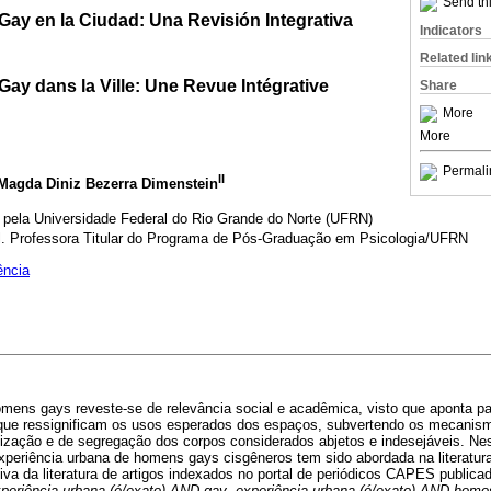
Send thi
Gay en la Ciudad: Una Revisión Integrativa
Indicators
Related lin
ay dans la Ville: Une Revue Intégrative
Share
More
More
Permali
II
 Magda Diniz Bezerra Dimenstein
 pela Universidade Federal do Rio Grande do Norte (UFRN)
. Professora Titular do Programa de Pós-Graduação em Psicologia/UFRN
ência
omens gays reveste-se de relevância social e acadêmica, visto que aponta p
 que ressignificam os usos esperados dos espaços, subvertendo os mecanis
enização e de segregação dos corpos considerados abjetos e indesejáveis. Ne
eriência urbana de homens gays cisgêneros tem sido abordada na literatura c
tiva da literatura de artigos indexados no portal de periódicos CAPES publicad
periência urbana (é/exato) AND gay
,
experiência urbana (é/exato) AND homo