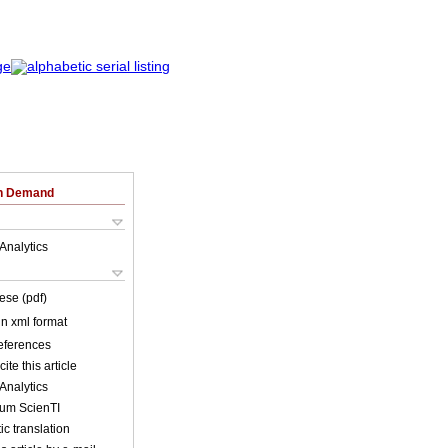
on Demand
Analytics
ese (pdf)
 in xml format
references
ite this article
Analytics
lum ScienTI
c translation