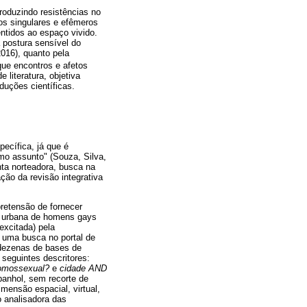
roduzindo resistências no
tos singulares e efêmeros
entidos ao espaço vivido.
a postura sensível do
016), quanto pela
ue encontros e afetos
 literatura, objetiva
uções científicas.
ecífica, já que é
smo assunto" (Souza, Silva,
nta norteadora, busca na
ação da revisão integrativa
retensão de fornecer
a urbana de homens gays
excitada) pela
 uma busca no portal de
 dezenas de bases de
 seguintes descritores:
omossexual?
e
cidade AND
panhol, sem recorte de
mensão espacial, virtual,
mo analisadora das