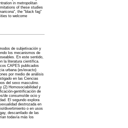
tration in metropolitan
mitations of these studies
aricona", the "black fag"
cities to welcome
modos de subjetivación y
tiendo los mecanismos de
eseables. En este sentido,
a literatura científica.
iódicos CAPES publicados
cia urbana (es/exacto)
nes por medio de análisis
stigado en las Ciencias
anos del sexo masculino.
 y (2) Homosociabilidad y
icación-gentrificación de
les/de consumo/de ocio y
udad. El segundo explora
sexualidad destrozada en
io/divertimiento o en usos
gay, descarrilado de las
arían todavía más los