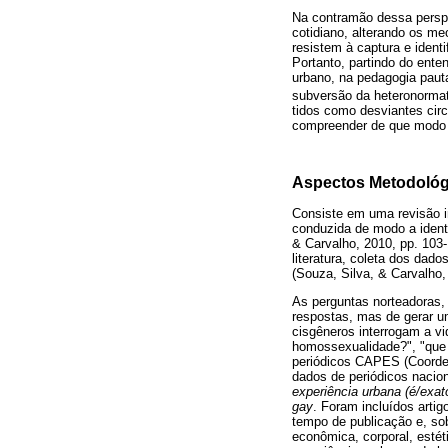
Na contramão dessa perspe
cotidiano, alterando os me
resistem à captura e ident
Portanto, partindo do ente
urbano, na pedagogia paut
subversão da heteronormat
tidos como desviantes circu
compreender de que modo a
Aspectos Metodológ
Consiste em uma revisão in
conduzida de modo a identi
& Carvalho, 2010, pp. 103
literatura, coleta dos dado
(Souza, Silva, & Carvalho,
As perguntas norteadoras,
respostas, mas de gerar u
cisgêneros interrogam a vi
homossexualidade?", "que 
periódicos CAPES (Coorden
dados de periódicos nacion
experiência urbana (é/exa
gay
. Foram incluídos arti
tempo de publicação e, sob
econômica, corporal, estéti