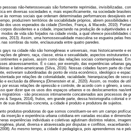
e pessoas não-heterossexuais são fortemente reprimidas, invisibilizadas, co
tica em diversas sociedades e, mais especificamente, na sociedade brasileir
-se às normas sociais que ordenam determinadas performances desejáveis e
mpo, produzirem territórios de sociabilidade próprios, abrem possibilidades
rsão dos usos esperados da cidade (Simões, França, & Macedo, 2010). Porta
s corpos dissidentes e a cidade, impactando na produção de subjetividades 
s modos de vida são forjados na cidade vivida, a qual oferece possibilidades 
xeira, 2013). Assim, uma homossexualidade masculina se esgueira pelas fres
 nas sombras da noite, enclausurada entre quatro paredes.
 gays na cidade não são homogêneas e universais, mas historicamente e esp
ações de gênero, raça, classe, etnia e sexualidade, aspectos estruturantes 
continentes e países, assim como das relações sociais contemporâneas. Em
sses atravessamentos. É o caso, por exemplo, das experiências urbanas ga
ileiras e latino-americanas (Silva, 2016). Nossas cidades fazem parte do cha
nte, estiveram subordinadas do ponto de vista econômico, ideológico e espacia
tentada por relações de colonialidade, racialidade, hierarquizações de sexo-
 e exclusão da diferença (Dimenstein et al., 2020). Assim, os modos de util
s por essas relações de opressão e controle, de acordo com o gênero, a sexu
 Isso quer dizer que os usos dos espaços urbanos e os deslocamentos nas/ent
u migratórios - são processos intimamente concatenados aos processos de
g
no & Segura, 2014), frutos, em grande parte, dessa historiografia colonial e i
ém de sua dimensão concreta, a cidade é produto e produtora de sujeitos.
anto produtos-produtoras do que somos constituem-se em um campo profícuo 
r da inserção e experiência urbana cotidiana em variadas escalas e dimensõ
eras experiências individuais e coletivas aglutinam distintos relatos, image
ogênea, plural, diversa e atravessada por disputas e conflitos, exacerbando
 2008). Ao mesmo tempo, a cidade é pedagógica, pois apreendemos na e pela