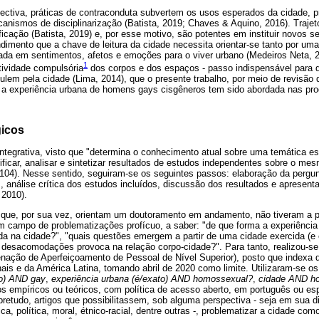
ctiva, práticas de contraconduta subvertem os usos esperados da cidade, p
canismos de disciplinarização (Batista, 2019; Chaves & Aquino, 2016). Traje
ificação (Batista, 2019) e, por esse motivo, são potentes em instituir novos s
ndimento que a chave de leitura da cidade necessita orientar-se tanto por um
ada em sentimentos, afetos e emoções para o viver urbano (Medeiros Neta, 2
1
ividade compulsória
dos corpos e dos espaços - passo indispensável para q
lem pela cidade (Lima, 2014), que o presente trabalho, por meio de revisão de
 experiência urbana de homens gays cisgêneros tem sido abordada nas prod
icos
tegrativa, visto que "determina o conhecimento atual sobre uma temática esp
ficar, analisar e sintetizar resultados de estudos independentes sobre o me
-104). Nesse sentido, seguiram-se os seguintes passos: elaboração da pergu
s, análise crítica dos estudos incluídos, discussão dos resultados e apresent
 2010).
 que, por sua vez, orientam um doutoramento em andamento, não tiveram a p
m campo de problematizações profícuo, a saber: "de que forma a experiênci
da na cidade?", "quais questões emergem a partir de uma cidade exercida (e 
desacomodações provoca na relação corpo-cidade?". Para tanto, realizou-se
ação de Aperfeiçoamento de Pessoal de Nível Superior), posto que indexa
ais e da América Latina, tomando abril de 2020 como limite. Utilizaram-se os
to) AND gay
,
experiência urbana (é/exato) AND homossexual?
,
cidade AND h
gos empíricos ou teóricos, com política de acesso aberto, em português ou es
retudo, artigos que possibilitassem, sob alguma perspectiva - seja em sua di
ca, política, moral, étnico-racial, dentre outras -, problematizar a cidade co