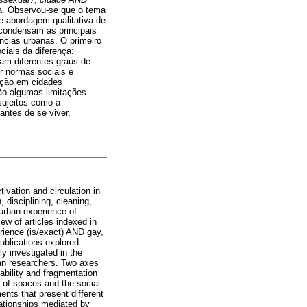
ca. Observou-se que o tema
e abordagem qualitativa de
 condensam as principais
ncias urbanas. O primeiro
ciais da diferença:
am diferentes graus de
r normas sociais e
ação em cidades
ão algumas limitações
sujeitos como a
antes de se viver,
ivation and circulation in
disciplining, cleaning,
urban experience of
iew of articles indexed in
rience (is/exact) AND gay,
blications explored
y investigated in the
can researchers. Two axes
ability and fragmentation
n of spaces and the social
nts that present different
ationships mediated by