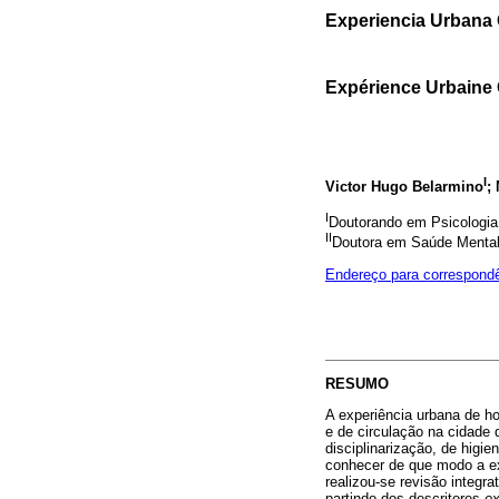
Experiencia Urbana 
Expérience Urbaine G
I
Victor Hugo Belarmino
;
I
Doutorando em Psicologia
II
Doutora em Saúde Mental
Endereço para correspond
RESUMO
A experiência urbana de h
e de circulação na cidade
disciplinarização, de higi
conhecer de que modo a exp
realizou-se revisão integra
partindo dos descritores
ex