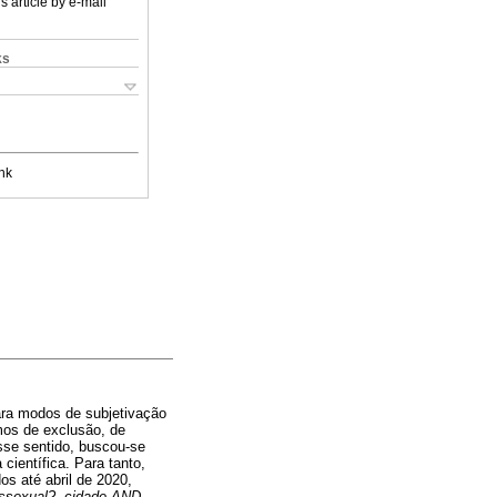
s article by e-mail
ks
nk
ara modos de subjetivação
mos de exclusão, de
sse sentido, buscou-se
ientífica. Para tanto,
os até abril de 2020,
ssexual?
,
cidade AND