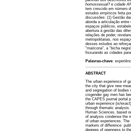
homossexual?
e
cidade A
tem crescido em número de
estudos empíricos feita p
discussões: (1) Gestão da
aborda a articulação entre
espaços públicos, estabel
abertura à gestão das dif
relações de poder, revela
metropolitanas, nos espaç
desses estudos ao reforçar
"maricona", a "bicha negra
fissurando as cidades para
Palavras-chave
: experiên
ABSTRACT
The urban experience of ga
the city that give new mea
and segregation of bodies 
cisgender gay men has been 
the CAPES journal portal p
urban experience (is/exac
through thematic analysis.
Human Sciences, based on a
of analysis condense the m
of urban experiences. The f
markers of difference: pub
degrees of openness to th