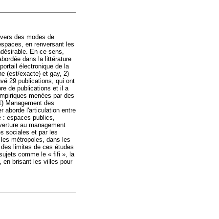
e vers des modes de
espaces, en renversant les
ndésirable. En ce sens,
rdée dans la littérature
portail électronique de la
e (est/exacte) et gay, 2)
vé 29 publications, qui ont
 de publications et il a
 empiriques menées par des
: 1) Management des
 aborde l'articulation entre
e : espaces publics,
ouverture au management
s sociales et par les
 les métropoles, dans les
des limites de ces études
jets comme le « fifi », la
 en brisant les villes pour