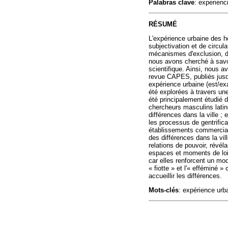
Palabras clave
: experienc
RÉSUMÉ
L'expérience urbaine des 
subjectivation et de circu
mécanismes d'exclusion, de
nous avons cherché à savo
scientifique. Ainsi, nous av
revue CAPES, publiés jusqu'
expérience urbaine (est/exa
été explorées à travers un
été principalement étudié 
chercheurs masculins lati
différences dans la ville ;
les processus de gentrific
établissements commerciaux
des différences dans la vi
relations de pouvoir, révé
espaces et moments de loi
car elles renforcent un mo
« fiotte » et l'« efféminé 
accueillir les différences.
Mots-clés
: expérience urb