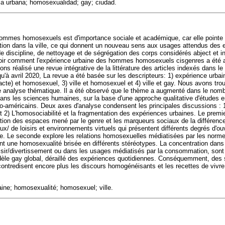
ia urbana; homosexualidad; gay; ciudad.
hommes homosexuels est d'importance sociale et académique, car elle point
lation dans la ville, ce qui donnent un nouveau sens aux usages attendus des 
 discipline, de nettoyage et de ségrégation des corps considérés abject et i
ir comment l'expérience urbaine des hommes homosexuels cisgenres a été abo
ons réalisé une revue intégrative de la littérature des articles indexés dans le 
à avril 2020, La revue a été basée sur les descripteurs: 1) expérience urbain
cte) et homosexuel, 3) ville et homosexuel et 4) ville et gay. Nous avons trou
e analyse thématique. Il a été observé que le thème a augmenté dans le nombre
dans les sciences humaines, sur la base d'une approche qualitative d'études
no-américains. Deux axes d'analyse condensent les principales discussions 
 et 2) L'homosociabilité et la fragmentation des expériences urbaines. Le premier
ation des espaces mené par le genre et les marqueurs sociaux de la différenc
/ de loisirs et environnements virtuels qui présentent différents degrés d'
lle. Le seconde explore les relations homosexuelles médiatisées par les norme
lant une homosexualité brisée en différents stéréotypes. La concentration dans
sir/divertissement ou dans les usages médiatisés par la consommation, sont 
dèle gay global, déraillé des expériences quotidiennes. Conséquemment, des su
» contredisent encore plus les discours homogénéisants et les recettes de vivre,
aine; homosexualité; homosexuel; ville.