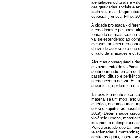
identidades culturais e va
desigualdades sociais e re
cada vez mais fragmentado
espacial (Tonucci Filho, 20
A cidade projetada - difer
mercadorias e pessoas, alm
tornando-os mais racionali
vai se estendendo ao domín
avessas ao encontro com o
chave de acesso é o que se
círculo de amizades etc. (
Algumas consequência dess
esvaziamento da vivência
sentir o mundo tornam-se f
passivo, difuso e periféri
permanecer à deriva. Essa
superficial, epidérmica e
Tal esvaziamento se artic
materializa um mobiliário 
estética, que nada mais r
desses sujeitos as possibi
2019). Determinados discu
violência urbana, material
isolamento e despersonali
Periculosidade que também
relacionadas à contaminaçã
dentre as quais, insere-s