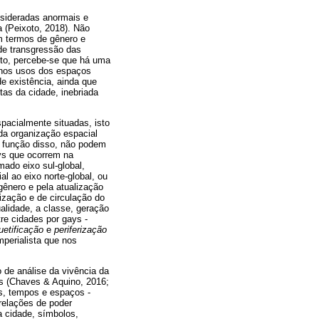
nsideradas anormais e
a (Peixoto, 2018). Não
m termos de gênero e
 de transgressão das
nto, percebe-se que há uma
e nos usos dos espaços
de existência, ainda que
tas da cidade, inebriada
acialmente situadas, isto
da organização espacial
 função disso, não podem
ys que ocorrem na
mado eixo sul-global,
l ao eixo norte-global, ou
gênero e pela atualização
ização e de circulação do
alidade, a classe, geração
re cidades por gays -
uetificação
e
periferização
mperialista que nos
de análise da vivência da
es (Chaves & Aquino, 2016;
ns, tempos e espaços -
 relações de poder
 cidade, símbolos,