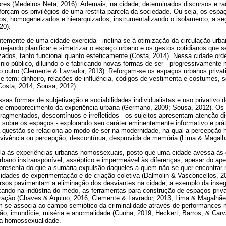
lores (Medeiros Neta, 2016). Ademais, na cidade, determinados discursos e 
forçam os privilégios de uma restrita parcela da sociedade. Ou seja, os espa
s, homogeneizados e hierarquizados, instrumentalizando o isolamento, a se
20).
entemente de uma cidade exercida - inclina-se à otimização da circulação urba
ejando planificar e simetrizar o espaço urbano e os gestos cotidianos que s
zados, tanto funcional quanto esteticamente (Costa, 2014). Nessa cidade ord
io público, diluindo-o e fabricando novas formas de ser - progressivamente m
 outro (Clemente & Lavrador, 2013). Reforçam-se os espaços urbanos privati
 tem: dinheiro, relações de influência, códigos de vestimenta e costumes, 
Costa, 2014; Sousa, 2012).
as formas de subjetivação e sociabilidades individualistas e uso privativo 
 e empobrecimento da experiência urbana (Germano, 2009; Sousa, 2012). Os
ragmentados, descontínuos e irrefletidos - os sujeitos apresentam atenção d
co sobre os espaços - explorando seu caráter eminentemente informativo e prá
 questão se relaciona ao modo de ser na modernidade, na qual a percepção 
 a vivência ou percepção, descontínua, desprovida de memória (Lima & Magalh
ula às experiências urbanas homossexuais, posto que uma cidade avessa às d
urbano instransponível, asséptico e impermeável às diferenças, apesar do ape
epresenta do que a sumária expulsão daqueles a quem não se quer encontrar n
lidades de experimentação e de criação coletiva (Dalmolin & Vasconcellos, 2
rsos pavimentam a eliminação dos desviantes na cidade, a exemplo da inseg
izando na indústria do medo, as ferramentas para construção de espaços priv
zação (Chaves & Aquino, 2016; Clemente & Lavrador, 2013; Lima & Magalhãe
 se associa ao campo semiótico da criminalidade através de performances m
o, imundície, miséria e anormalidade (Cunha, 2019; Heckert, Barros, & Carv
e a homossexualidade.