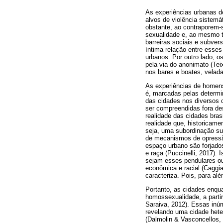
As experiências urbanas d
alvos de violência sistemá
obstante, ao contraporem
sexualidade e, ao mesmo te
barreiras sociais e subve
íntima relação entre esse
urbanos. Por outro lado, o
pela via do anonimato (Tei
nos bares e boates, velada
As experiências de homens
é, marcadas pelas determin
das cidades nos diversos 
ser compreendidas fora de
realidade das cidades bras
realidade que, historicame
seja, uma subordinação sus
de mecanismos de opressão
espaço urbano são forjado
e raça (Puccinelli, 2017).
sejam esses pendulares o
econômica e racial (Caggia
caracteriza. Pois, para al
Portanto, as cidades enqu
homossexualidade, a parti
Saraiva, 2012). Essas inúm
revelando uma cidade heter
(Dalmolin & Vasconcellos,