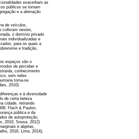
racionalidades exacerbam as
ços públicos se tornam
gregação e a alienação
na de veículos,
e cultivam nestes,
enada, o domínio privado
ais individualizadas e
zados, para os quais a
sobrenome e tradição,
dos espaços são o
 modos de perceber e
istraída, conhecimento
tico, sem neles
humana torna-se
ães, 2010).
iferenças e à diversidade
lo de certa beleza
a cidade, retirando
008; Flach & Paulon,
urança pública e da
ados de autoproteção,
s, 2010; Sousa, 2012).
arginais e abjetas,
alho, 2016; Lima, 2014),