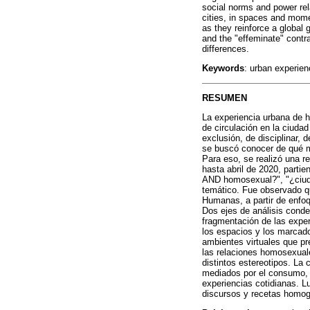
social norms and power rel
cities, in spaces and mome
as they reinforce a global
and the "effeminate" contr
differences.
Keywords
: urban experien
RESUMEN
La experiencia urbana de 
de circulación en la ciuda
exclusión, de disciplinar,
se buscó conocer de qué mo
Para eso, se realizó una re
hasta abril de 2020, parti
AND homosexual?", "¿ciud
temático. Fue observado q
Humanas, a partir de enfoq
Dos ejes de análisis conde
fragmentación de las experi
los espacios y los marcado
ambientes virtuales que pr
las relaciones homosexual
distintos estereotipos. La
mediados por el consumo, s
experiencias cotidianas. L
discursos y recetas homogé