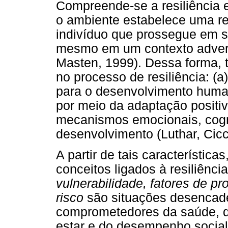
Compreende-se a resiliência 
o ambiente estabelece uma r
indivíduo que prossegue em 
mesmo em um contexto advers
Masten, 1999). Dessa forma, t
no processo de resiliência: (
para o desenvolvimento huma
por meio da adaptação positiva
mecanismos emocionais, cogni
desenvolvimento (Luthar, Cicc
A partir de tais característi
conceitos ligados à resiliênc
vulnerabilidade, fatores de pr
risco
são situações desenca
comprometedores da saúde, d
estar e do desempenho social