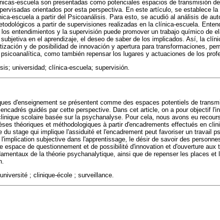
ínicas-escuela son presentadas como potenciales espacios de transmisión de
pervisadas orientados por esta perspectiva. En este artículo, se establece la
ínica-escuela a partir del Psicoanálisis. Para esto, se acudió al análisis de a
todológicos a partir de supervisiones realizadas en la clínica-escuela. Enten
 los entendimientos y la supervisión puede promover un trabajo químico de el
subjetiva en el aprendizaje, el deseo de saber de los implicados. Así, la clín
zación y de posibilidad de innovación y apertura para transformaciones, perm
 psicoanalítica, como también repensar los lugares y actuaciones de los prof
isis; universidad; clínica-escuela; supervisión.
iniques d'enseignement se présentent comme des espaces potentiels de transm
 encadrés guidés par cette perspective. Dans cet article, on a pour objectif l'in
clinique scolaire basée sur la psychanalyse. Pour cela, nous avons eu recours 
ses théoriques et méthodologiques à partir d'encadrements effectués en clin
du stage qui implique l'assiduité et l'encadrement peut favoriser un travail p
'implication subjective dans l'apprentissage, le désir de savoir des personnes
e espace de questionnement et de possibilité d'innovation et d'ouverture aux 
damentaux de la théorie psychanalytique, ainsi que de repenser les places et
n.
niversité ; clinique-école ; surveillance.