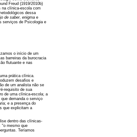
gmund Freud (1919/2010b)
s na clínica-escola com
 metodológicos dessa
jo
de saber
,
enigma
e
 serviços de Psicologia e
rizamos o início de um
as barreiras da burocracia
ão flutuante e nas
ma prática clínica.
produzem desafios e
ão de um analista não se
é-requisito de sua
o de uma clínica-escola; a
ão que demanda o serviço
ria; e a presença do
os que explicitam a
ise dentro das clínicas-
): "o mesmo que
perguntas. Teríamos