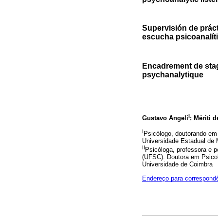
Supervisión de prácti
escucha psicoanalít
Encadrement de stage 
psychanalytique
I
Gustavo Angeli
; Mériti 
I
Psicólogo, doutorando em 
Universidade Estadual de 
II
Psicóloga, professora e 
(UFSC). Doutora em Psicol
Universidade de Coimbra
Endereço para correspond