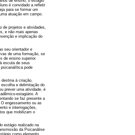
anos de ensino, o estágio
uno é convidado a refletir
eja para se formar um
e uma atuação em campo.
o de projetos e atividades,
os, e não mais apenas
 invenção e implicação do
ao seu orientador e
tivas de uma formação, se
s de ensino superior.
 à escuta de seus
 psicanalítica pode
destina à criação,
 escolha e delimitação do
ou prever uma atividade, é
cadêmico-estagiário. A
entando se faz presente a
ar. O engessamento ou as
nto e interrogações,
ntos que mobilizam o
o estágio realizado na
transmissão da Psicanálise
 estágio como elemento