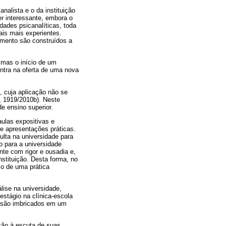
nalista e o da instituição
er interessante, embora o
dades psicanalíticas, toda
ais mais experientes.
tamento são construídos a
 mas o início de um
ntra na oferta de uma nova
, cuja aplicação não se
d, 1919/2010b). Neste
e ensino superior.
aulas expositivas e
s e apresentações práticas.
ulta na universidade para
o para a universidade
te com rigor e ousadia e,
nstituição. Desta forma, no
io de uma prática
ise na universidade,
estágio na clínica-escola
e são imbricados em um
ção à escuta de suas