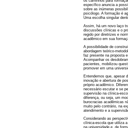
os caminhos para formação
específico anuncia a possi
sobre as inúmeras possibi
psicólogo. A formação é 
Uma escolha singular dent
Assim, há um novo laço tra
discussões clínicas e o p
regido por diretrizes e no
acadêmico em sua formação
A possibilidade de constru
abordagem teórico-metodol
faz presente na proposta e
Acompanhar os desdobramen
pacientes, mobilizou quest
promover em uma universi
Entendemos que, apesar da
inovação e abertura de pos
próprio acadêmico. Diferen
necessário escutar e se pe
supervisão na clínica-esco
diferença, ou seja, um mod
burocracias acadêmicas nã
muito pelo contrário, na e
atendimento e a supervisã
Considerando as perspecti
clínica-escola que utiliza 
na universidade e, de for