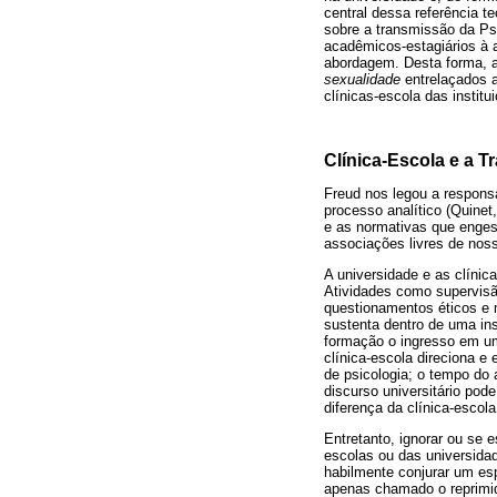
central dessa referência t
sobre a transmissão da Ps
acadêmicos-estagiários à 
abordagem. Desta forma, 
sexualidade
entrelaçados a
clínicas-escola das institu
Clínica-Escola e a T
Freud nos legou a responsa
processo analítico (Quinet
e as normativas que enges
associações livres de nos
A universidade e as clíni
Atividades como supervisã
questionamentos éticos e 
sustenta dentro de uma ins
formação o ingresso em um
clínica-escola direciona 
de psicologia; o tempo do 
discurso universitário pod
diferença da clínica-escola
Entretanto, ignorar ou se 
escolas ou das universida
habilmente conjurar um esp
apenas chamado o reprimid