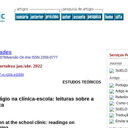
dades
Serviços P
-0769
versão On-line
ISSN
2359-0777
Journal
ortaleza jan./abr. 2022
SciELO 
7.rs.v22i1.e11929
Artigo
ESTUDOS TEÓRICOS
Portugu
Artigo 
Referên
gio na clínica-escola: leituras sobre a
Como ci
ca
SciELO 
Traduçã
Enviar e
on at the school clinic: readings on
ning