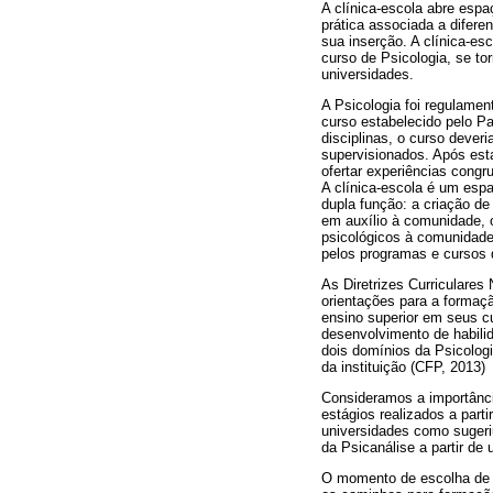
A clínica-escola abre espa
prática associada a difere
sua inserção. A clínica-es
curso de Psicologia, se t
universidades.
A Psicologia foi regulamen
curso estabelecido pelo P
disciplinas, o curso deveri
supervisionados. Após est
ofertar experiências cong
A clínica-escola é um esp
dupla função: a criação de
em auxílio à comunidade, 
psicológicos à comunidade.
pelos programas e cursos d
As Diretrizes Curriculare
orientações para a formaç
ensino superior em seus cu
desenvolvimento de habili
dois domínios da Psicologi
da instituição (CFP, 2013)
Consideramos a importânci
estágios realizados a part
universidades como sugeri
da Psicanálise a partir de
O momento de escolha de 