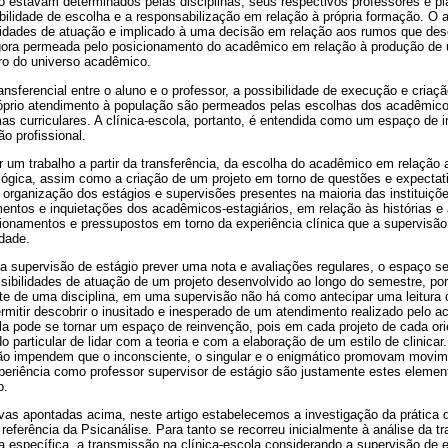
 estavam determinados pelas disciplinas, seus respectivos professores e pl
bilidade de escolha e a responsabilização em relação à própria formação. O al
lidades de atuação e implicado à uma decisão em relação aos rumos que des
agora permeada pelo posicionamento do acadêmico em relação à produção d
ro do universo acadêmico.
nsferencial entre o aluno e o professor, a possibilidade de execução e criaçã
róprio atendimento à população são permeados pelas escolhas dos acadêmic
rmas curriculares. A clínica-escola, portanto, é entendida como um espaço de
 profissional.
ir um trabalho a partir da transferência, da escolha do acadêmico em relação 
ógica, assim como a criação de um projeto em torno de questões e expecta
 organização dos estágios e supervisões presentes na maioria das instituiçõe
tos e inquietações dos acadêmicos-estagiários, em relação às histórias e
ionamentos e pressupostos em torno da experiência clínica que a supervisão
dade.
 supervisão de estágio prever uma nota e avaliações regulares, o espaço se 
sibilidades de atuação de um projeto desenvolvido ao longo do semestre, por
te de uma disciplina, em uma supervisão não há como antecipar uma leitura 
rmitir descobrir o inusitado e inesperado de um atendimento realizado pelo a
la pode se tornar um espaço de reinvenção, pois em cada projeto de cada ori
o particular de lidar com a teoria e com a elaboração de um estilo de clinic
o impendem que o inconsciente, o singular e o enigmático promovam movime
xperiência como professor supervisor de estágio são justamente estes eleme
o.
vas apontadas acima, neste artigo estabelecemos a investigação da prática d
a referência da Psicanálise. Para tanto se recorreu inicialmente à análise da 
ma específica, a transmissão na clínica-escola considerando a supervisão de