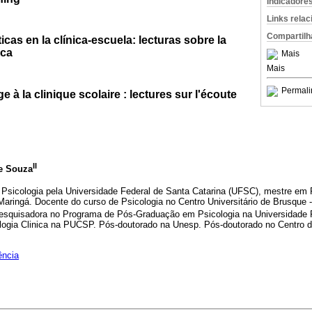
Indicadore
Links rela
Compartilh
cas en la clínica-escuela: lecturas sobre la
ica
Mais
Mais
Permali
à la clinique scolaire : lectures sur l'écoute
II
de Souza
Psicologia pela Universidade Federal de Santa Catarina (UFSC), mestre em 
Maringá. Docente do curso de Psicologia no Centro Universitário de Brusque
pesquisadora no Programa de Pós-Graduação em Psicologia na Universidade 
ogia Clinica na PUCSP. Pós-doutorado na Unesp. Pós-doutorado no Centro d
ência