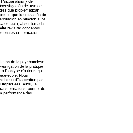
 Psicoanálisis y de
 investigación del uso de
utores que problematizan
demos que la utilización de
aboración en relación a los
ica-escuela, al ser tomada
ite revisitar conceptos
esionales en formación.
ission de la psychanalyse
vestigation de la pratique
à l'analyse d'auteurs qui
ique-école. Nous
sychique d'élaboration par
 impliquées. Ainsi, la
transformations, permet de
 la performance des