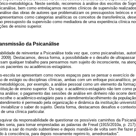
eórico-metodológica. Neste sentido, recorremos à análise dos escritos de Si
icanálise, bem como entrelaçamos recortes clínicos de supervisão realizado
análise das obras de autores que problematizam os pressupostos teóricos e
apresentamos como categorias analíticas os conceitos de
transferência
,
dese
o pressuposto da supervisão como mediadora de uma experiência clínica nos
ições de ensino superior.
ransmissão da Psicanálise
bilidade de reinventar a Psicanálise toda vez que, como psicanalistas, auto
, 2009). Destacamos, dessa forma, a possibilidade e o desafio de ultrapassar 
sam qualquer trabalho para pensarmos num sujeito do inconsciente, na atenç
sos pacientes ou acadêmicos-estagiários.
cas-escola se apresentam como novos espaços para se pensar o exercício de u
o de estágio ou disciplinas clínicas, ambas com um enfoque psicanalítico, 
metodológicos, por exemplo, a análise pessoal como um elemento da formaç
tituição de ensino superior. Ou seja: o acadêmico-estagiário não tem como pr
a análise; o pagamento das sessões de análise em dinheiro não ocorre dentr
e escolhe o acadêmico-estagiário para o atendimento/acolhimento da populaç
atendimento é permeado pela organização e dinâmica da instituição universitá
e inviabilizar o saber do sujeito. Desta forma, destacamos desafios e context
 de uma clínica particular.
esquivar da responsabilidade de questionar os possíveis caminhos da Psicanál
des seria, para tomar emprestadas as palavras de Freud (1915/2010a, p. 217
írito a sair do mundo subterrâneo e depois mandá-lo de volta sem lhe fazer 
o à consciência, para depois novamente reprimi-lo, amedrontados".