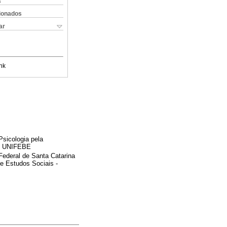
s
cionados
ar
nk
Psicologia pela
 - UNIFEBE
Federal de Santa Catarina
e Estudos Sociais -