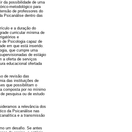
ir da possibilidade de uma
eórico-metodológico para
xtensão de professores do
da Psicanálise dentro das
rículo e a duração do
rade curricular mínima de
rigatórios e
o de Psicologia capaz de
ade em que está inserido.
logia, que cumpre uma
 supervisionadas de estágio
 a oferta de serviços
tura educacional ofertada
so de revisão das
ia das instituições de
ses que possibilitam o
ta composta por no mínimo
s de pesquisa ou de estudo
sideramos a relevância dos
tico da Psicanálise nas
canalítica e a transmissão
mo um desafio. Se antes