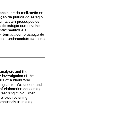
nálise e da realização de
ação da prática do estágio
oblematizam pressupostos
a do estágio que envolve
ntecimentos e a
 ser tomada como espaço de
itos fundamentais da teoria
oanalysis and the
 investigation of the
ysis of authors who
ing clinic. We understand
of elaboration concerning
 teaching clinic, when
allows revisiting
ssionals in training.