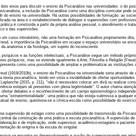
dois eixos para discutir o ensino da Psicanálise nas universidades: o do psica
sicanalista, a inclusão da Psicanálise como uma disciplina curricular pode s
dir do ensino na universidade. Há outras possibilidades de formação: as socie
lizada na área e o estabelecimento de diálogos e supervisões com profission
rática é construída a partir da própria análise pessoal, o atendimento e tra
tico e das supervisões.
u um curso introdutório, não uma formação em Psicanálise propriamente dita,
reud, a importância da Psicanálise em ocupar o espaço universitário se enco
 da anatomia e da fisiologia, um sujeito do inconsciente.
 psíquicos e as funções intelectuais, a Psicanálise segue um método próprio
rbios psíquicos, mas se estende igualmente à Arte, Filosofia e Religião (Freu
apresenta como uma possibilidade de ampliar e problematizar as instituições d
reud (1919/2010b), o ensino da Psicanálise na universidade seria através de 
 teoria psicanalítica, tendo em vista a inviabilidade de ofertar oportunidade
Laplanche (2015, p. 211), "não é necessário colocar um divã ou realizar cons
iência estejam ali presentes com plena legitimidade". O autor chama atençã
fertar debates e o reconhecimento de um campo epistemológico independen
ma "extraterritorialidade", uma prática que não esteja submissa a qualquer i
atual de ensino, questiona-se a clínica-escola como possibilidade do exercíc
na supervisão de estágio como uma possibilidade de transmissão da Psicanál
tral da construção de uma prática e escuta psicanalítica. A supervisão de 
elaboração e de implicação, onde supervisor, acadêmico-estagiário e pacient
tentação do enigma e da escuta do singular.
ervisor se encontra no desenvolvimento e auxílio do supervisionando em rela