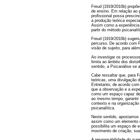
Freud (1919/2010b) propõe 
de ensino. Em relação ao p
profissional possa prescin
a produção teórica especia
Assim como a experiência p
partir do método psicanalí
Freud (1919/2010b) sugeri
percurso. De acordo com F
visão de sujeito, para além
Ao investigar os processos
limita ao âmbito dos distú
sentido, a Psicanálise se 
Cabe ressaltar que, para F
teóricas, uma divulgação da
Entretanto, de acordo com 
que a observação e a exper
como um espaço capaz de o
ao mesmo tempo, garantir u
contexto e na organização 
psicanalítica.
Neste sentido, apostamos 
assim como um elemento cen
possibilita um espaço de 
movimento de criação, sus
A responsabilidade do sup