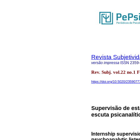
Revista Subjetivi
versão impressa
ISSN
2359
Rev. Subj. vol.22 no.1 F
https://doi.org/10.5020/2359077
Supervisão de está
escuta psicanalíti
Internship supervisi
psychoanalytic liste