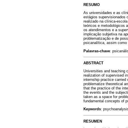
RESUMO
As universidades e as clí
estágios supervisionados o
realizado na clínica-escol
teóricos e metodológicos a
os atendimentos e a super
implicação subjetiva na a
problematização e de possi
psicanalítica, assim como 
Palavras-chave
: psicanáli
ABSTRACT
Universities and teaching 
realization of supervised i
internship practice carried
problematize theoretical a
that the practice of the i
the events and the subjecti
taken as a space for proble
fundamental concepts of ps
Keywords
: psychoanalysis
RESUMEN