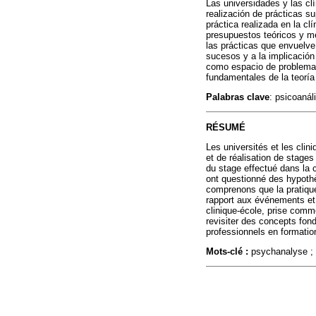
Las universidades y las cl
realización de prácticas su
práctica realizada en la cl
presupuestos teóricos y me
las prácticas que envuelve
sucesos y a la implicación 
como espacio de problemati
fundamentales de la teoría
Palabras clave
: psicoanál
RÉSUMÉ
Les universités et les cl
et de réalisation de stages
du stage effectué dans la 
ont questionné des hypothè
comprenons que la pratique 
rapport aux événements et l
clinique-école, prise comm
revisiter des concepts fon
professionnels en formatio
Mots-clé :
psychanalyse ; u