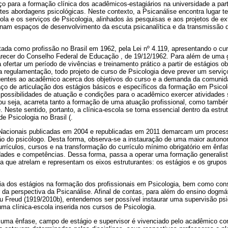
ço para a formação clínica dos acadêmicos-estagiários na universidade a part
ntes abordagens psicológicas. Neste contexto, a Psicanálise encontra lugar t
cola e os serviços de Psicologia, alinhados às pesquisas e aos projetos de e
ornam espaços de desenvolvimento da escuta psicanalítica e da transmissão 
tada como profissão no Brasil em 1962, pela Lei nº 4.119, apresentando o cur
arecer do Conselho Federal de Educação , de 19/12/1962. Para além de uma g
a ofertar um período de vivências e treinamento prático a partir de estágios ob
a regulamentação, todo projeto de curso de Psicologia deve prever um serviç
ruentes ao acadêmico acerca dos objetivos do curso e a demanda da comunid
aço de articulação dos estágios básicos e específicos da formação em Psico
 possibilidades de atuação e condições para o acadêmico exercer atividades
ou seja, acarreta tanto a formação de uma atuação profissional, como também
 Neste sentido, portanto, a clínica-escola se torna essencial dentro da estru
e Psicologia no Brasil (.
s Nacionais publicadas em 2004 e republicadas em 2011 demarcam um proces
ão do psicólogo. Desta forma, observa-se a instauração de uma maior autonom
rrículos, cursos e na transformação do currículo mínimo obrigatório em ênfa
dades e competências. Dessa forma, passa a operar uma formação generalis
a que atrelam e representam os eixos estruturantes: os estágios e os grupo
a dos estágios na formação dos profissionais em Psicologia, bem como con
ir da perspectiva da Psicanálise. Afinal de contas, para além do ensino dogmá
u Freud (1919/2010b), entendemos ser possível instaurar uma supervisão psi
 uma clínica-escola inserida nos cursos de Psicologia.
uma ênfase, campo de estágio e supervisor é vivenciado pelo acadêmico co