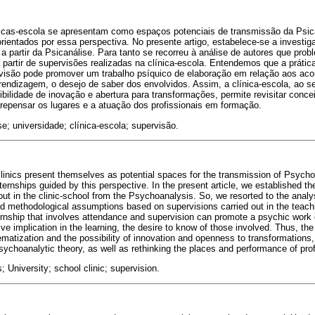
nicas-escola se apresentam como espaços potenciais de transmissão da Psica
rientados por essa perspectiva. No presente artigo, estabelece-se a investig
a a partir da Psicanálise. Para tanto se recorreu à análise de autores que pr
 partir de supervisões realizadas na clínica-escola. Entendemos que a prátic
visão pode promover um trabalho psíquico de elaboração em relação aos aco
prendizagem, o desejo de saber dos envolvidos. Assim, a clínica-escola, ao
bilidade de inovação e abertura para transformações, permite revisitar conce
repensar os lugares e a atuação dos profissionais em formação.
se; universidade; clínica-escola; supervisão.
clinics present themselves as potential spaces for the transmission of Psych
nternships guided by this perspective. In the present article, we established the
 out in the clinic-school from the Psychoanalysis. So, we resorted to the anal
nd methodological assumptions based on supervisions carried out in the teach
nternship that involves attendance and supervision can promote a psychic work 
ve implication in the learning, the desire to know of those involved. Thus, the
matization and the possibility of innovation and openness to transformations, 
ychoanalytic theory, as well as rethinking the places and performance of profe
; University; school clinic; supervision.