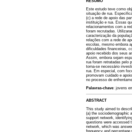
RESUMO
Este estudo teve como obje
situação de rua. Especific
(c) a rede de apoio das par
instituição e rua. Essas q
relacionamentos com a red
foram recrutadas. Utilizar
caracterização da populaçã
relações com a rede de ap
escolas, mesmo embora apr
dificuldades financeiras, c
apoio recebido dos seus a
Assim, embora sejam espaço
rua foram retratadas pelo 
torna-se necessário inves
rua. Em especial, com foc
promovam cuidado e apoio 
no processo de enfrentame
Palavras-chave
: jovens em
ABSTRACT
This study aimed to describ
(a) the sociodemographic an
support network, identifying
questions were accessed thr
network, which was answered
frequency and percentage w