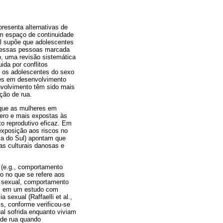
resenta alternativas de
um espaço de continuidade
ial supõe que adolescentes
a essas pessoas marcada
o, uma revisão sistemática
da por conflitos
o, os adolescentes do sexo
ses em desenvolvimento
nvolvimento têm sido mais
ção de rua.
que as mulheres em
ero e mais expostas às
to reprodutivo eficaz. Em
exposição aos riscos no
ica do Sul) apontam que
as culturais danosas e
l (e.g., comportamento
o no que se refere aos
o sexual, comportamento
dos em um estudo com
 sexual (Raffaelli et al.,
s, conforme verificou-se
al sofrida enquanto viviam
o de rua quando