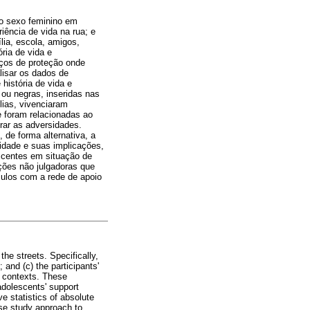
do sexo feminino em
iência de vida na rua; e
lia, escola, amigos,
ria de vida e
iços de proteção onde
lisar os dados de
história de vida e
ou negras, inseridas nas
lias, vivenciaram
ue foram relacionadas ao
rar as adversidades.
 de forma alternativa, a
lidade e suas implicações,
scentes em situação de
ções não julgadoras que
culos com a rede de apoio
the streets. Specifically,
 and (c) the participants'
et contexts. These
adolescents' support
e statistics of absolute
ase study approach to