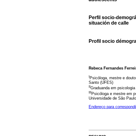
Perfil socio-demogr
situación de calle
Profil socio démogra
Rebeca Fernandes Ferrei
I
Psicóloga, mestre e doutor
Santo (UFES)
II
Graduanda em psicologia 
III
Psicóloga e mestre em ps
Universidade de São Paulo 
Endereço para correspond