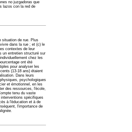
iones no juzgadoras que
s lazos con la red de
n situation de rue. Plus
ivre dans la rue ; et (c) le
les contextes de leur
s un entretien structuré sur
 individuellement chez les
 pourcentage ont été
tiples pour analyser les
scents (13-18 ans) étaient
alisation. Dans leurs
es physiques, psychologiques
cier et émotionnel, en les
er des ressources, l'école,
. Compte tenu du vaste
 interventions spécifiques
cès à l'éducation et à de
nséquent, l'importance de
ulignée.