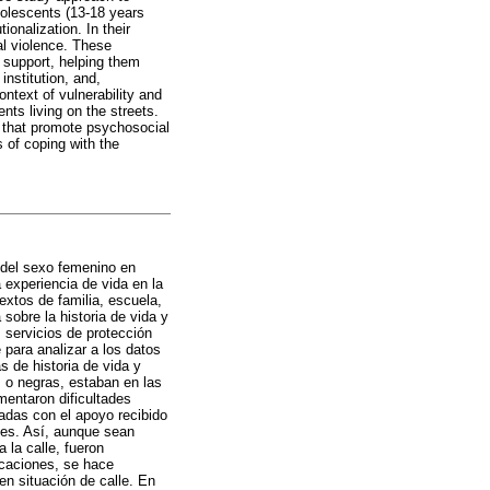
dolescents (13-18 years
ionalization. In their
ual violence. These
l support, helping them
nstitution, and,
ontext of vulnerability and
nts living on the streets.
s that promote psychosocial
 of coping with the
s del sexo femenino en
a experiencia de vida en la
textos de familia, escuela,
sobre la historia de vida y
 servicios de protección
 para analizar a los datos
s de historia de vida y
s o negras, estaban en las
mentaron dificultades
nadas con el apoyo recibido
des. Así, aunque sean
 la calle, fueron
licaciones, se hace
en situación de calle. En