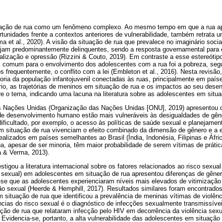
situação de rua como um fenômeno complexo. Ao mesmo tempo em que a rua ap
tunidades frente a contextos anteriores de vulnerabilidade, também retrata 
ima et al., 2020). A visão da situação de rua que prevalece no imaginário soc
ejam predominantemente delinquentes, sendo a resposta governamental par
nalização e opressão (Rizzini & Couto, 2019). Em contraste a esse estereótip
 comum para o envolvimento dos adolescentes com a rua foi a pobreza, segui
s frequentemente, o conflito com a lei (Embleton et al., 2016). Nesta revisã
ia da população infantojuvenil conectadas às ruas, principalmente em paí
rio, as trajetórias de meninos em situação de rua e os impactos ao seu dese
e o tema, indicando uma lacuna na literatura sobre as adolescentes em situa
 Nações Unidas (Organização das Nações Unidas [ONU], 2019) apresentou 
de desenvolvimento humano estão mais vulneráveis às desigualdades de gên
dificultado, por exemplo, o acesso às políticas de saúde sexual e planejamen
m situação de rua vivenciam o efeito combinado da dimensão de gênero e a 
ealizados em países semelhantes ao Brasil (Índia, Indonésia, Filipinas e Áfr
, apesar de ser minoria, têm maior probabilidade de serem vítimas de prátic
a & Verma, 2013).
tigou a literatura internacional sobre os fatores relacionados ao risco sexua
a sexual) em adolescentes em situação de rua apresentou diferenças de gêner
ou-se que as adolescentes experienciaram níveis mais elevados de vitimizaçã
ção sexual (Heerde & Hemphill, 2017). Resultados similares foram encontra
 situação de rua que identificou a prevalência de meninas vítimas de violência
ias do risco sexual é o diagnóstico de infecções sexualmente transmissívei
ção de rua que relataram infecção pelo HIV em decorrência da violência sexu
). Evidencia-se, portanto, a alta vulnerabilidade das adolescentes em situaçã