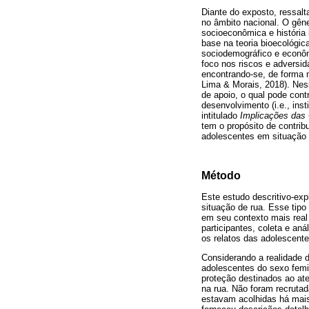
Diante do exposto, ressal
no âmbito nacional. O gên
socioeconômica e história
base na teoria bioecológica
sociodemográfico e econôm
foco nos riscos e adversi
encontrando-se, de forma 
Lima & Morais, 2018). Ness
de apoio, o qual pode cont
desenvolvimento (i.e., ins
intitulado
Implicações das 
tem o propósito de contrib
adolescentes em situação 
Método
Este estudo descritivo-exp
situação de rua. Esse tip
em seu contexto mais real 
participantes, coleta e an
os relatos das adolescente
Considerando a realidade 
adolescentes do sexo femi
proteção destinados ao at
na rua. Não foram recrutad
estavam acolhidas há mais