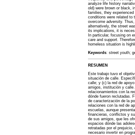
analyze life history narrat
old) were brown or black, i
families, they experienced 
conditions were related to 
overcome adversity. Thus, 
alternatively, the street w
its implications, it is nec
In particular, focusing on
care and support. Therefore
homeless situation is highl
Keywords
: street youth; g
RESUMEN
Este trabajo tuvo el objeti
situación de calle. Específ
calle; y (c) la red de apoy
amigos, institución y call
relacionamientos con la re
dónde fueron reclutadas. Fu
de caracterización de la po
relaciones con la red de a
escuelas, aunque presentase
financieras, conflictos y s
de sus amigos, que les ofr
espacios dónde las adolesce
retratadas por el prejuicio
necesario invertir en prog