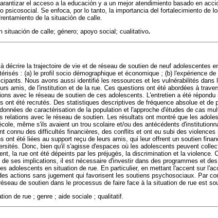
arantizar el acceso a la educación y a un mejor atendimiento basado en acc
psicosocial. Se enfoca, por lo tanto, la importancia del fortalecimiento de lo
rentamiento de la situación de calle.
n situación de calle; género; apoyo social; cualitativo
.
 à décrire la trajectoire de vie et de réseau de soutien de neuf adolescentes e
érisés : (a) le profil socio démographique et économique ; (b) l'expérience de v
cipants. Nous avons aussi identifié les ressources et les vulnérabilités dans 
eurs amis, de l'institution et de la rue. Ces questions ont été abordées à traver
lations avec le réseau de soutien de ces adolescents. L'entretien a été répondu
ls ont été recrutés. Des statistiques descriptives de fréquence absolue et de
 données de caractérisation de la population et l'approche d'études de cas mul
 les relations avec le réseau de soutien. Les résultats ont montré que les adole
l'école, même s'ils avaient un trou scolaire et/ou des antécédents d'institutionn
nt connu des difficultés financières, des conflits et ont eu subi des violenc
s ont été liées au support reçu de leurs amis, qui leur offrent un soutien finan
rsités. Donc, bien qu'il s'agisse d'espaces où les adolescents peuvent collect
ement, la rue ont été dépeints par les préjugés, la discrimination et la violence
t de ses implications, il est nécessaire d'investir dans des programmes et des
es adolescents en situation de rue. En particulier, en mettant l'accent sur l'ac
des actions sans jugement qui favorisent les soutiens psychosociaux. Par co
 réseau de soutien dans le processus de faire face à la situation de rue est so
ion de rue ; genre ; aide sociale ; qualitatif.