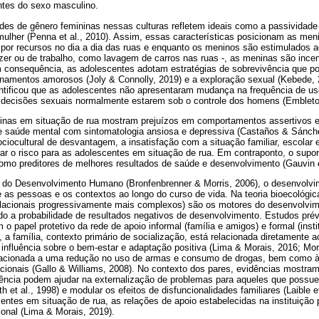
tes do sexo masculino.
des de gênero femininas nessas culturas refletem ideais como a passividade 
lher (Penna et al., 2010). Assim, essas características posicionam as m
 por recursos no dia a dia das ruas e enquanto os meninos são estimulados a
lazer ou de trabalho, como lavagem de carros nas ruas -, as meninas são inc
 consequência, as adolescentes adotam estratégias de sobrevivência que p
onamentos amorosos (Joly & Connolly, 2019) e a exploração sexual (Kebede,
ntificou que as adolescentes não apresentaram mudança na frequência de uso
s decisões sexuais normalmente estarem sob o controle dos homens (Embleton
inas em situação de rua mostram prejuízos em comportamentos assertivos e
 saúde mental com sintomatologia ansiosa e depressiva (Castaños & Sánche
ociocultural de desvantagem, a insatisfação com a situação familiar, escolar 
ar o risco para as adolescentes em situação de rua. Em contraponto, o supor
omo preditores de melhores resultados de saúde e desenvolvimento (Gauvin et
a do Desenvolvimento Humano (Bronfenbrenner & Morris, 2006), o desenvolvi
e as pessoas e os contextos ao longo do curso de vida. Na teoria bioecológi
e relacionais progressivamente mais complexos) são os motores do desenvolv
o a probabilidade de resultados negativos de desenvolvimento. Estudos pr
o papel protetivo da rede de apoio informal (família e amigos) e formal (inst
 a família, contexto primário de socialização, está relacionada diretamente
fluência sobre o bem-estar e adaptação positiva (Lima & Morais, 2016; Morai
elacionada a uma redução no uso de armas e consumo de drogas, bem como à
racionais (Gallo & Williams, 2008). No contexto dos pares, evidências mostr
scência podem ajudar na externalização de problemas para aqueles que possu
 et al., 1998) e modular os efeitos de disfuncionalidades familiares (Laible et
entes em situação de rua, as relações de apoio estabelecidas na instituição 
onal (Lima & Morais, 2019).