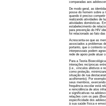
comparadas aos adolescen
De modo geral, as identida
posse do homem sobre a mu
quando é preciso competir
realizando atividades de 
atividades domésticas. Em
estabelecimento de relaci
para prevenção do HIV ide
foi relacionado ao fato da
Acrescenta-se que as men
associados a problemas de
portanto, que o contexto s
interpessoais podem agrav
rede de apoio pode atuar c
Para a Teoria Bioecológic
interações recíprocas entr
(i.e., vínculos afetivos 
como proteção, minimizand
situação de rua destacaram 
acolhimento). Por exemplo,
seus membros, exercendo in
frequência escolar está r
e reincidência de atos inf
e significativas na adole
relações com os pais (Booth
especificidade dos adolesc
à sua saúde física e emoci