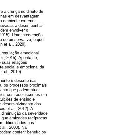
e a crença no direito de
eninas em desvantagem
o ambiente externo -
entivadas a desempenhar
odem envolver o
 2015). Uma intervenção
 do preservativo, o que
 et al., 2020).
 regulação emocional
z, 2015). Aponta-se,
e suas relações
te social e emocional da
 al., 2019).
mento é descrito nas
ca, os processos proximais
imento que podem atuar
évios com adolescentes em
ituições de ensino e
 ao desenvolvimento dos
s et al., 2012). A
 diminuição da severidade
am que amizades recíprocas
em dificuldades nas
 al., 2000). Na
podem conferir benefícios