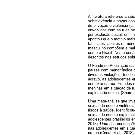
A literatura refere-se à 
sobrevivência e novas opor
de privação e violência (L
envolvidos com as ruas s
por exclusão social, crimi
apontou que o motivo mais
familiares, abusos e, meno
masculino compõem a maior
como o Brasil. Neste cená
descritos nos estudos sobr
O Fundo de População das
países com menor índice 
diversas violações, tendo 
agravo, as adolescentes e
contexto da rua. Estudos r
meninas em situação de rua
exploração sexual (Sharm
Uma meta-análise que inves
sexual de risco e violênci
riscos à saúde. Identific
sexual de risco e explora
adolescentes brasileiros em
2018). Uma das consequênc
nas adolescentes em situa
na rua (Cénat et al., 2018