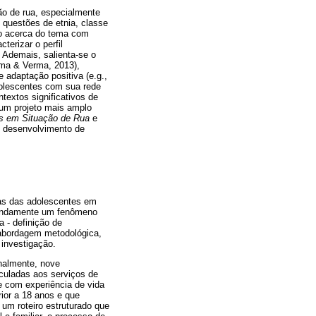
ão de rua, especialmente
 questões de etnia, classe
to acerca do tema com
terizar o perfil
 Ademais, salienta-se o
rma & Verma, 2013),
adaptação positiva (e.g.,
dolescentes com sua rede
textos significativos de
e um projeto mais amplo
es em Situação de Rua
e
 o desenvolvimento de
rias das adolescentes em
ofundamente um fenômeno
 - definição de
a abordagem metodológica,
 investigação.
onalmente, nove
culadas aos serviços de
e com experiência de vida
ior a 18 anos e que
um roteiro estruturado que