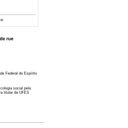
nk
 de rue
ade Federal do Espírito
cologia social pela
ra titular da UFES