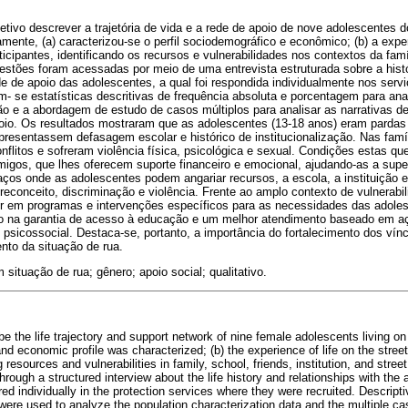
tivo descrever a trajetória de vida e a rede de apoio de nove adolescentes 
amente, (a) caracterizou-se o perfil sociodemográfico e econômico; (b) a exper
ticipantes, identificando os recursos e vulnerabilidades nos contextos da famí
uestões foram acessadas por meio de uma entrevista estruturada sobre a histó
e de apoio das adolescentes, a qual foi respondida individualmente nos serv
am- se estatísticas descritivas de frequência absoluta e porcentagem para ana
o e a abordagem de estudo de casos múltiplos para analisar as narrativas de 
oio. Os resultados mostraram que as adolescentes (13-18 anos) eram pardas 
esentassem defasagem escolar e histórico de institucionalização. Nas famí
onflitos e sofreram violência física, psicológica e sexual. Condições estas q
migos, que lhes oferecem suporte financeiro e emocional, ajudando-as a supe
s onde as adolescentes podem angariar recursos, a escola, a instituição e,
preconceito, discriminação e violência. Frente ao amplo contexto de vulnerabi
tir em programas e intervenções específicos para as necessidades das adole
o na garantia de acesso à educação e um melhor atendimento baseado em a
psicossocial. Destaca-se, portanto, a importância do fortalecimento dos vín
nto da situação de rua.
 situação de rua; gênero; apoio social; qualitativo.
e the life trajectory and support network of nine female adolescents living on 
d economic profile was characterized; (b) the experience of life on the street;
 resources and vulnerabilities in family, school, friends, institution, and stre
ough a structured interview about the life history and relationships with the 
 individually in the protection services where they were recruited. Descriptiv
ere used to analyze the population characterization data and the multiple c