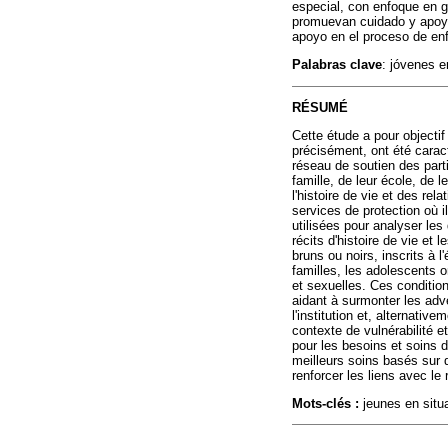
especial, con enfoque en g
promuevan cuidado y apoyo 
apoyo en el proceso de enf
Palabras clave
: jóvenes e
RÉSUMÉ
Cette étude a pour objectif
précisément, ont été caract
réseau de soutien des parti
famille, de leur école, de l
l'histoire de vie et des re
services de protection où i
utilisées pour analyser les
récits d'histoire de vie et
bruns ou noirs, inscrits à 
familles, les adolescents o
et sexuelles. Ces condition
aidant à surmonter les adve
l'institution et, alternativ
contexte de vulnérabilité e
pour les besoins et soins d
meilleurs soins basés sur 
renforcer les liens avec le
Mots-clés :
jeunes en situat