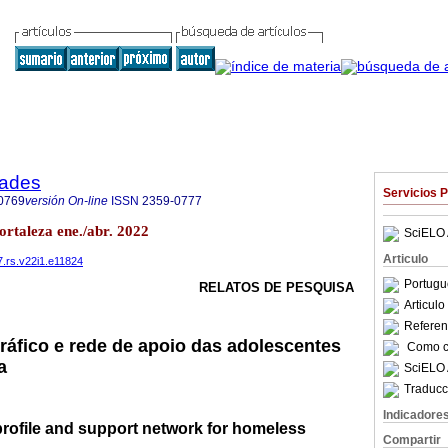
dades
Servicios 
0769
versión On-line
ISSN
2359-0777
ortaleza ene./abr. 2022
SciELO 
Articulo
7.rs.v22i1.e11824
Portugu
RELATOS DE PESQUISA
Articul
Referenc
ráfico e rede de apoio das adolescentes
Como ci
a
SciELO 
Traducc
Indicadore
ofile and support network for homeless
Compartir