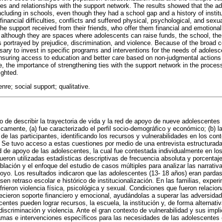
ives and relationships with the support network. The results showed that the a
ncluding in schools, even though they had a school gap and a history of institut
financial difficulties, conflicts and suffered physical, psychological, and sex
the support received from their friends, who offer them financial and emotiona
although they are spaces where adolescents can raise funds, the school, the i
as portrayed by prejudice, discrimination, and violence. Because of the broad c
essary to invest in specific programs and interventions for the needs of adolesce
 ensuring access to education and better care based on non-judgmental action
, the importance of strengthening ties with the support network in the process
ighted.
enre; social support; qualitative.
vo de describir la trayectoria de vida y la red de apoyo de nueve adolescente
icamente, (a) fue caracterizado el perfil socio-demográfico y económico; (b) l
o de las participantes, identificando los recursos y vulnerabilidades en los con
e. Se tuvo acceso a estas cuestiones por medio de una entrevista estructurada 
d de apoyo de las adolescentes, la cual fue contestada individualmente en los
eron utilizadas estadísticas descriptivas de frecuencia absoluta y porcentaje
blación y el enfoque del estudio de casos múltiples para analizar las narrativa
poyo. Los resultados indicaron que las adolescentes (13- 18 años) eran parda
n retraso escolar e histórico de institucionalización. En las familias, experi
ufrieron violencia física, psicológica y sexual. Condiciones que fueron relacio
ecieron soporte financiero y emocional, ayudándolas a superar las adversida
ntes pueden lograr recursos, la escuela, la institución y, de forma alternativa
, discriminación y violencia. Ante el gran contexto de vulnerabilidad y sus imp
ramas e intervenciones específicos para las necesidades de las adolescentes 