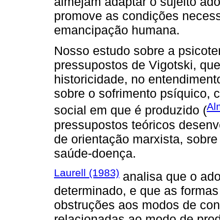
almejam adaptar o sujeito ad
promove as condições necess
emancipação humana.
Nosso estudo sobre a psicote
pressupostos de Vigotski, qu
historicidade, no entendimento
sobre o sofrimento psíquico, 
Al
social em que é produzido (
pressupostos teóricos desenv
de orientação marxista, sobre
saúde-doença.
Laurell (1983)
analisa que o ad
determinado, e que as formas 
obstruções aos modos de cond
relacionadas ao modo de prod