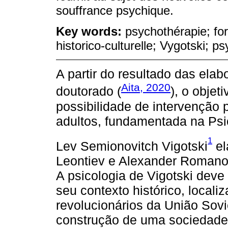
souffrance psychique.
Key words:
psychothérapie; fo
historico-culturelle; Vygotski; p
A partir do resultado das ela
Aita, 2020
doutorado (
), o objet
possibilidade de intervenção 
adultos, fundamentada na Psic
1
Lev Semionovitch Vigotski
el
Leontiev e Alexander Romanovi
A psicologia de Vigotski dev
seu contexto histórico, local
revolucionários da União Sovié
construção de uma sociedade 