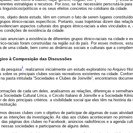
rentes estratégias e recursos. Por isso, se faz necessário perscrutá-la para v
 linguísticos/políticos e os seus efeitos concretos no cotidiano da cidade.
ivos, objeto deste estudo, têm em comum o fato de serem lugares constituíd
rupos étnico-raciais específicos. Portanto, suas trajetórias dizem das relaçõ
evidenciam aspectos culturais dos grupos étnico-raciais a eles vinculados 
es condições de existência da cidade.
iais anunciam a existência de diferentes grupos étnico-raciais na cidade e e
co-raciais foram construídas na região sul do país. Por esses motivos, estu
ia de uma cidade, bem como as dinâmicas sociais e culturais que a compõem
gico à Composição das Discussões
1
s da pesquisa
, realizamos inicialmente um estudo exploratório no Arquivo Hist
es sobre os principais clubes sociais recreativos existentes na cidade. Confor
 na pasta intitulada “Sociedades e Clubes de Joinville”, encontramos docum
nformações de cada um deles, analisamos as relações, diferenças e semelhanç
 Sociedade Cultural Lírica, o Circolo Italiano di Joinville e a Sociedade Kê
r de dois principais critérios: a visibilidade social que eles têm na história da
nstituição.
os desses clubes com o objetivo de participar de algumas de suas ativida
ar as intenções da investigação. As idas aos clubes aconteceram no primeir
s das páginas dos clubes no Facebook, anúncios radiofônicos e a agenda cul
s nessas sociedades e participamos de alguns deles.