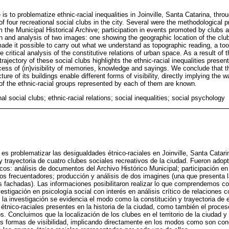
e is to problematize ethnic-racial inequalities in Joinville, Santa Catarina, thro
 of four recreational social clubs in the city. Several were the methodological
 the Municipal Historical Archive; participation in events promoted by clubs 
 and analysis of two images: one showing the geographic location of the club
de it possible to carry out what we understand as topographic reading, a tool
e critical analysis of the constitutive relations of urban space. As a result of 
rajectory of these social clubs highlights the ethnic-racial inequalities present 
cess of (in)visibility of memories, knowledge and sayings. We conclude that th
ucture of its buildings enable different forms of visibility, directly implying the 
of the ethnic-racial groups represented by each of them are known.
nal social clubs; ethnic-racial relations; social inequalities; social psychology
o es problematizar las desigualdades étnico-raciales en Joinville, Santa Catar
 y trayectoria de cuatro clubes sociales recreativos de la ciudad. Fueron ado
os: análisis de documentos del Archivo Histórico Municipal; participación en
os frecuentadores; producción y análisis de dos imagines (una que presenta l
sus fachadas). Las informaciones posibilitaron realizar lo que comprendemos co
estigación en psicología social con interés en análisis crítico de relaciones 
la investigación se evidencia el modo como la constitución y trayectoria de 
tnico-raciales presentes en la historia de la ciudad, como también el proceso 
 Concluimos que la localización de los clubes en el territorio de la ciudad y 
ntas formas de visibilidad, implicando directamente en los modos como son con