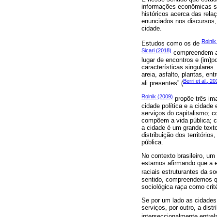
informações econômicas so
históricos acerca das rel
enunciados nos discursos, 
cidade.
Rolnik
Estudos como os de
Sicari (2018)
compreendem a c
lugar de encontros e (im)p
características singulares
areia, asfalto, plantas, en
Berri et al., 2
ali presentes” (
Rolnik (2009)
propõe três im
cidade política e a cidade
serviços do capitalismo; c
compõem a vida pública; c
a cidade é um grande texto
distribuição dos território
pública.
No contexto brasileiro, um 
estamos afirmando que a e
raciais estruturantes da so
sentido, compreendemos qu
sociológica
raça
como crité
Se por um lado as cidades 
serviços, por outro, a dis
interseccionalmente entrela