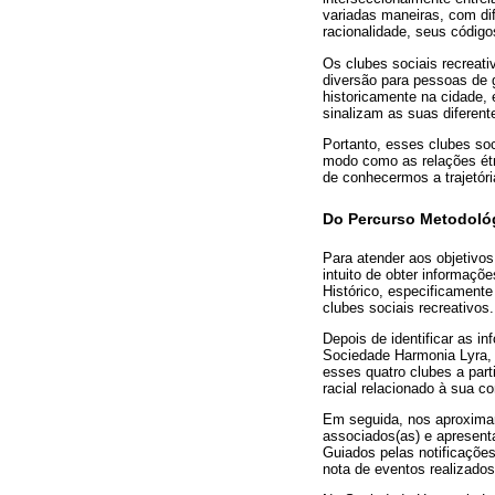
variadas maneiras, com dife
racionalidade, seus códigos
Os clubes sociais recreat
diversão para pessoas de g
historicamente na cidade, 
sinalizam as suas diferent
Portanto, esses clubes soc
modo como as relações étni
de conhecermos a trajetór
Do Percurso Metodoló
Para atender aos objetivo
intuito de obter informaçõ
Histórico, especificamente
clubes sociais recreativos.
Depois de identificar as i
Sociedade Harmonia Lyra, a
esses quatro clubes a parti
racial relacionado à sua co
Em seguida, nos aproximam
associados(as) e apresent
Guiados pelas notificaçõe
nota de eventos realizado