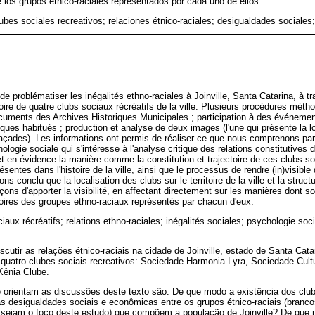
 los grupos étnico-raciales representados por cada uno de ellos.
ubes sociales recreativos; relaciones étnico-raciales; desigualdades sociales;
t de problématiser les inégalités ethno-raciales à Joinville, Santa Catarina, à 
ctoire de quatre clubs sociaux récréatifs de la ville. Plusieurs procédures méth
uments des Archives Historiques Municipales ; participation à des événemen
ques habitués ; production et analyse de deux images (l'une qui présente la l
s façades). Les informations ont permis de réaliser ce que nous comprenons par
ologie sociale qui s'intéresse à l'analyse critique des relations constitutives 
et en évidence la manière comme la constitution et trajectoire de ces clubs so
résentes dans l'histoire de la ville, ainsi que le processus de rendre (in)visib
s conclu que la localisation des clubs sur le territoire de la ville et la struc
çons d'apporter la visibilité, en affectant directement sur les manières dont s
toires des groupes ethno-raciaux représentés par chacun d'eux.
ociaux récréatifs; relations ethno-raciales; inégalités sociales; psychologie soc
iscutir as relações étnico-raciais na cidade de Joinville, estado de Santa Cata
e quatro clubes sociais recreativos: Sociedade Harmonia Lyra, Sociedade Cultura
 Kênia Clube.
e orientam as discussões deste texto são: De que modo a existência dos clu
 desigualdades sociais e econômicas entre os grupos étnico-raciais (branco
sejam o foco deste estudo) que compõem a população de Joinville? De que m