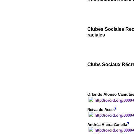
Clubes Sociales Recr
raciales
Clubs Sociaux Récréa
Orlando Afonso Camutu
http://orcid.org/0000
2
Neiva de Assis
http://orcid.org/0000
3
Andréa Vieira Zanella
http://orcid.org/0000