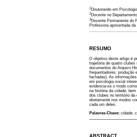
1
Doutorando em Psicologia
2
Docente no Departamento 
3
Docente Permanente do P
Professora aposentada da 
RESUMO
O objetivo deste artigo é p
trajetória de quatro clube
documentos do Arquivo His
frequentadores; produção e
fachadas). As informações
em psicologia social inter
evidencia-se o modo como a
na história da cidade, bem
dos clubes no território da
diretamente nos modos com
cada um deles.
Palavras-Chave:
cidade; c
ABSTRACT