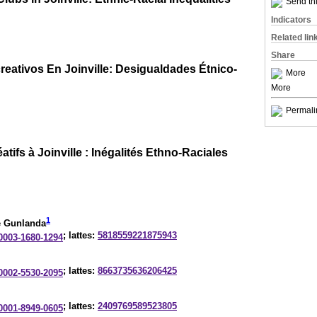
Send thi
Indicators
Related lin
Share
eativos En Joinville: Desigualdades Étnico-
More
More
Permali
tifs à Joinville : Inégalités Ethno-Raciales
1
e Gunlanda
; lattes:
5818559221875943
-0003-1680-1294
; lattes:
8663735636206425
-0002-5530-2095
; lattes:
2409769589523805
-0001-8949-0605