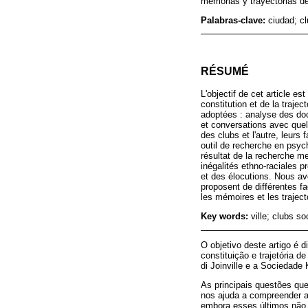
memorias y trayectorias de
Palabras-clave:
ciudad; cl
RÉSUMÉ
L'objectif de cet article es
constitution et de la traje
adoptées : analyse des doc
et conversations avec quel
des clubs et l'autre, leur
outil de recherche en psych
résultat de la recherche m
inégalités ethno-raciales p
et des élocutions. Nous avon
proposent de différentes fa
les mémoires et les trajec
Key words:
ville; clubs s
O objetivo deste artigo é d
constituição e trajetória d
di Joinville e a Sociedade
As principais questões qu
nos ajuda a compreender as
embora esses últimos não 