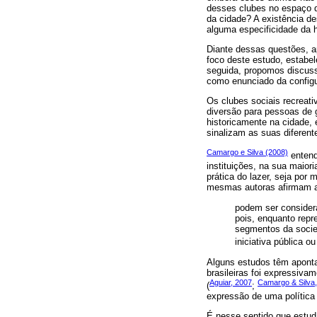
desses clubes no espaço d
da cidade? A existência de
alguma especificidade da hi
Diante dessas questões, ap
foco deste estudo, estabel
seguida, propomos discuss
como enunciado da configur
Os clubes sociais recreat
diversão para pessoas de g
historicamente na cidade, 
sinalizam as suas diferent
Camargo e Silva (2008)
entend
instituições, na sua maior
prática do lazer, seja por 
mesmas autoras afirmam ai
podem ser consider
pois, enquanto repr
segmentos da socied
iniciativa pública 
Alguns estudos têm aponta
brasileiras foi expressivam
Aguiar, 2007
Camargo & Silva
(
;
expressão de uma política 
É nesse sentido que estudar