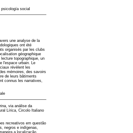
 psicología social
travers une analyse de la
odologiques ont été
ts organisés par les clubs
ocalisation géographique
 lecture topographique, un
de l'espace urbain. Le
ciaux révèlent les
le des mémoires, des savoirs
ture de leurs bâtiments
ont connus les narratives,
iale
rina, via análise da
l Lírica, Circolo Italiano
bes recreativos em questão
s, negros e indígenas,
aneira a localização