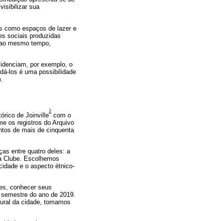
isibilizar sua
os como espaços de lazer e
es sociais produzidas
e, ao mesmo tempo,
videnciam, por exemplo, o
dá-los é uma possibilidade
.
2
órico de Joinville
com o
me os registros do Arquivo
entos de mais de cinquenta
as entre quatro deles: a
nia Clube. Escolhemos
 cidade e o aspecto étnico-
des, conhecer seus
o semestre do ano de 2019.
tural da cidade, tomamos