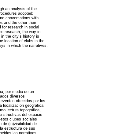
ugh an analysis of the
 procedures adopted:
and conversations with
s and the other their
 for research in social
the research, the way in
in the city’s history is
e location of clubs in the
ways in which the narratives,
ina, por medio de un
ptados diversos
 eventos ofrecidos por los
a localización geográfica
mo lectura topográfica,
constructivas del espacio
estos clubes sociales
de (in)visibilidad de
la estructura de sus
ocidas las narrativas,