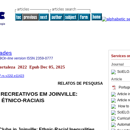
dades
Services 
9
On-line version
ISSN
2359-0777
Journal
 Fortaleza 2022 Epub Dec 05, 2025
SciELO 
7.rs.v22i2.e11423
Article
RELATOS DE PESQUISA
Portug
 RECREATIVOS EM JOINVILLE:
Article 
ÉTNICO-RACIAIS
Article 
How to c
SciELO 
Curricu
Automati
lubs in Joinville: Ethnic-Racial Inequalities