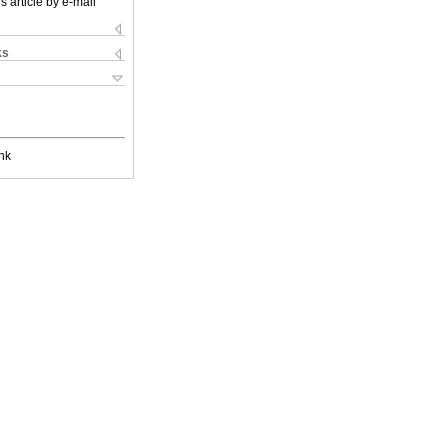
s article by e-mail
ks
nk