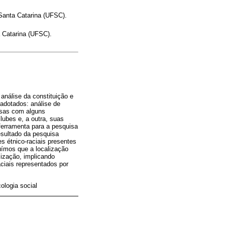
Santa Catarina (UFSC).
 Catarina (UFSC).
 análise da constituição e
 adotados: análise de
rsas com alguns
lubes e, a outra, suas
ferramenta para a pesquisa
esultado da pesquisa
s étnico-raciais presentes
uímos que a localização
ilização, implicando
ciais representados por
ologia social