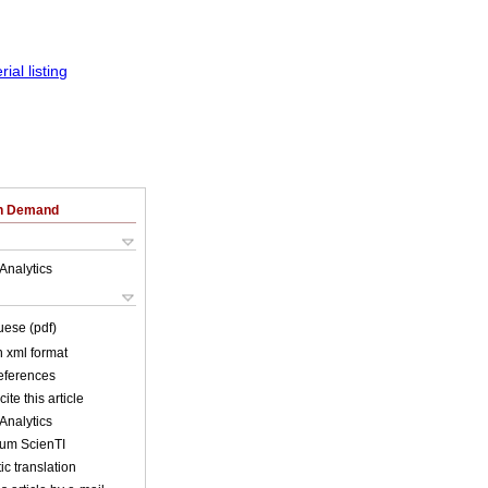
on Demand
Analytics
uese (pdf)
in xml format
references
ite this article
Analytics
lum ScienTI
c translation