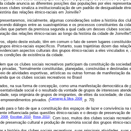
a cidade anuncia as diferentes posições das populações por eles representa
sses clubes sinaliza a institucionalização de um padrão de desigualdade étni
stória das relações étnico-raciais em Joinville?
resentaremos, inicialmente, algumas considerações sobre a história dos club
ecendo diálogos entre as suastrajetórias e os processos constituintes da cid
ões que partem da premissa segunda a qual cada um desses clubes sociais r
ação das relações étnico-raciais ao longo da história da cidade de Joinville
ivos, objeto deste estudo, têm em comum o fato de serem lugares constituíd
rupos étnico-raciais específicos. Portanto, suas trajetórias dizem das relaçõ
evidenciam aspectos culturais dos grupos étnico-raciais a eles vinculados 
es condições de existência da cidade.
em que os clubes sociais recreativos participam da constituição da sociedade
ia privadas, “formalmente constituídas, planejadas, construídas e destinadas
meio de atividades esportivas, artísticas ou outras formas de manifestação da c
nda que os clubes sociais recreativos no Brasil
ados, na sua forma de concepção, como uma manifestação democrática de pa
esentatividade social é o resultado da vontade de grupos de interesses atend
ade, seja originária de grupos de imigrantes, de elites da sociedade, de cla
Camargo & Silva, 2008
ou empreendimentos privados. (
, p. 70)
do para o fato de que a constituição dos espaços de lazer e convivência na 
ente influenciada pelas questões étnico-raciais e o desejo de preservação de 
, 2008
Escobar, 2010
Rosa, 2011)
;
;
. Com isso, muitos dos clubes sociais recreati
de preservação cultural e produção de memória social dos grupos étnico-racia
 a história dos clubes sociais recreativos, suas principais atividades, suas 