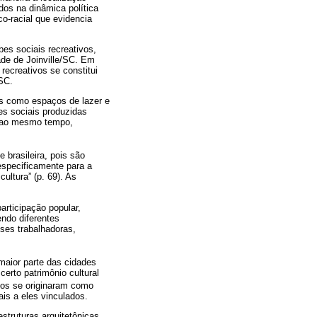
dos na dinâmica política
co-racial que evidencia
es sociais recreativos,
ade de Joinville/SC. Em
ecreativos se constitui
/SC.
os como espaços de lazer e
es sociais produzidas
e, ao mesmo tempo,
 brasileira, pois são
 especificamente para a
ultura” (p. 69). As
rticipação popular,
endo diferentes
sses trabalhadoras,
maior parte das cidades
certo patrimônio cultural
vos se originaram como
is a eles vinculados.
estruturas arquitetônicas,