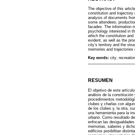
The objective of this articl
constitution and trajectory
analysis of documents from
some attendees; production
facades. The information ma
psychology interested in th
which the constitution and t
evident, as well as the pro
city’s territory and the str
memories and trajectories 
Key words:
city; recreatio
RESUMEN
El objetivo de este artícul
análisis de la constitución
procedimientos metodológic
clubes y charlas con algun
de los clubes y, la otra, 
una herramienta para la inv
urbano. Como resultado de 
enfocan las desigualdades é
memorias, saberes y dichos.
edificios posibilitan disti