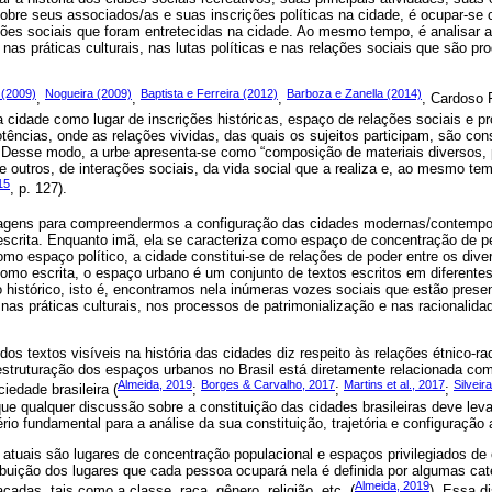
bre seus associados/as e suas inscrições políticas na cidade, é ocupar-se
ações sociais que foram entretecidas na cidade. Ao mesmo tempo, é analisar
nas práticas culturais, nas lutas políticas e nas relações sociais que são p
 (2009)
Nogueira (2009)
Baptista e Ferreira (2012)
Barboza e Zanella (2014)
,
,
,
, Cardoso 
idade como lugar de inscrições históricas, espaço de relações sociais e p
otências, onde as relações vividas, das quais os sujeitos participam, são con
. Desse modo, a urbe apresenta-se como “composição de materiais diversos, p
tre outros, de interações sociais, da vida social que a realiza e, ao mesmo te
015
, p. 127).
agens para compreendermos a configuração das cidades modernas/contempor
 escrita. Enquanto imã, ela se caracteriza como espaço de concentração de p
omo espaço político, a cidade constitui-se de relações de poder entre os div
omo escrita, o espaço urbano é um conjunto de textos escritos em diferentes
 histórico, isto é, encontramos nela inúmeras vozes sociais que estão presen
s, nas práticas culturais, nos processos de patrimonialização e nas racionali
dos textos visíveis na história das cidades diz respeito às relações étnico-ra
struturação dos espaços urbanos no Brasil está diretamente relacionada com
Almeida, 2019
Borges & Carvalho, 2017
Martins et al., 2017
Silveir
ciedade brasileira (
;
;
;
e qualquer discussão sobre a constituição das cidades brasileiras deve leva
rio fundamental para a análise da sua constituição, trajetória e configuração 
atuais são lugares de concentração populacional e espaços privilegiados de
tribuição dos lugares que cada pessoa ocupará nela é definida por algumas cat
Almeida, 2019
çadas, tais como a classe, raça, gênero, religião, etc. (
). Essa d