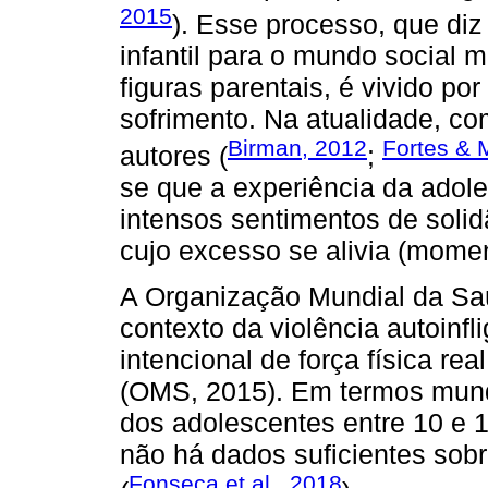
2015
). Esse processo, que di
infantil para o mundo social 
figuras parentais, é vivido po
sofrimento. Na atualidade, co
Birman, 2012
Fortes & 
autores (
;
se que a experiência da adol
intensos sentimentos de solid
cujo excesso se alivia (momen
A Organização Mundial da Saú
contexto da violência autoinf
intencional de força física re
(OMS, 2015). Em termos mund
dos adolescentes entre 10 e 
não há dados suficientes sobr
Fonseca et al., 2018