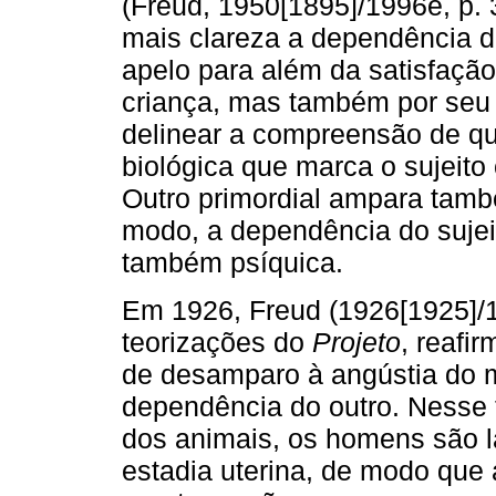
(Freud, 1950[1895]/1996e, p. 
mais clareza a dependência d
apelo para além da satisfaçã
criança, mas também por seu
delinear a compreensão de qu
biológica que marca o sujeit
Outro primordial ampara tam
modo, a dependência do sujei
também psíquica.
Em 1926, Freud (1926[1925]/
teorizações do
Projeto
, reafi
de desamparo à angústia do 
dependência do outro. Nesse t
dos animais, os homens são 
estadia uterina, de modo que