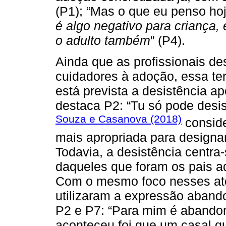
(P1); “Mas o que eu penso ho
é algo negativo para criança, 
o adulto também
” (P4).
Ainda que as profissionais d
cuidadores à adoção, essa te
está prevista a desistência 
destaca P2: “Tu só pode desis
Souza e Casanova (2018)
conside
mais apropriada para designar
Todavia, a desistência centra-
daqueles que foram os pais a
Com o mesmo foco nesses ator
utilizaram a expressão aband
P2 e P7: “Para mim é abandon
aconteceu foi que um casal qu