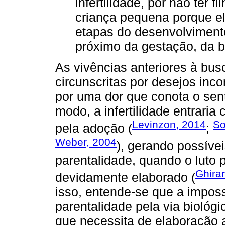
infertilidade, por não ter 
criança pequena porque el
etapas do desenvolvimento
próximo da gestação, da b
As vivências anteriores à bus
circunscritas por desejos in
por uma dor que conota o sen
modo, a infertilidade entrari
Levinzon, 2014
So
pela adoção (
;
Weber, 2004
), gerando possívei
parentalidade, quando o luto p
Ghira
devidamente elaborado (
isso, entende-se que a imposs
parentalidade pela via biológ
que necessita de elaboração a