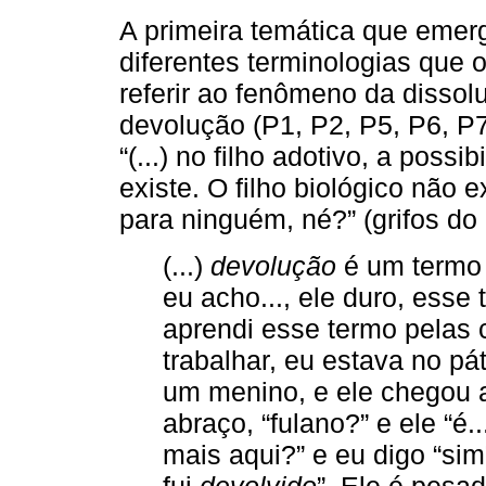
A primeira temática que emerg
diferentes terminologias que o
referir ao fenômeno da dissolu
devolução (P1, P2, P5, P6, P
“(...) no filho adotivo, a poss
existe. O filho biológico não 
para ninguém, né?” (grifos do 
(...)
devolução
é um termo 
eu acho..., ele duro, esse
aprendi esse termo pelas 
trabalhar, eu estava no p
um menino, e ele chegou a
abraço, “fulano?” e ele “é.
mais aqui?” e eu digo “sim