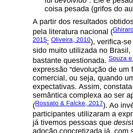
fui
devolvido
”. Ele é pesa
coisa pesada (grifos do aut
A partir dos resultados obtid
Ghirar
pela literatura nacional (
2015
Oliveira, 2010
;
), verifica-
sido muito utilizada no Brasil
Souza e
bastante questionada.
expressão “devolução de um f
comercial, ou seja, quando um
expectativas. Assim, constata
semântica complexa ao ser a
Rossato & Falcke, 2017
(
). Ao in
participantes utilizaram a exp
já tivemos pessoas que
desis
adoção concretizada já, com 