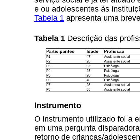
e ou adolescentes às institui
Tabela 1
apresenta uma breve 
Tabela 1
Descrição das profis
Participantes
Idade
Profissão
P1
47
Assistente social
P2
28
Assistente social
P3
52
Psicóloga
P4
25
Psicóloga
P5
28
Psicóloga
P6
40
Psicóloga
P7
25
Assistente social
P8
55
Assistente social
Instrumento
O instrumento utilizado foi a 
em uma pergunta disparadora,
retorno de crianças/adolesce