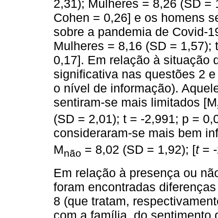
2,31); Mulheres = 8,26 (SD = 1
Cohen = 0,26] e os homens s
sobre a pandemia de Covid-19
Mulheres = 8,16 (SD = 1,57); 
0,17]. Em relação à situação 
significativa nas questões 2 
o nível de informação). Aque
sentiram-se mais limitados [M
(SD = 2,01); t = -2,991; p = 0
consideraram-se mais bem in
M
= 8,02 (SD = 1,92); [
t
= -
não
Em relação à presença ou não
foram encontradas diferenças s
8 (que tratam, respectivament
com a família, do sentimento