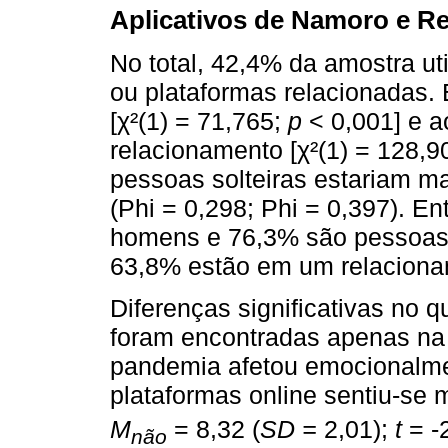
Aplicativos de Namoro e R
No total, 42,4% da amostra uti
ou plataformas relacionadas.
[χ²(1) = 71,765;
p
< 0,001] e a
relacionamento [χ²(1) = 128,9
pessoas solteiras estariam ma
(Phi = 0,298; Phi = 0,397). En
homens e 76,3% são pessoas s
63,8% estão em um relaciona
Diferenças significativas no 
foram encontradas apenas na 
pandemia afetou emocionalmen
plataformas online sentiu-se m
M
= 8,32 (
SD =
2,01);
t
= -
não