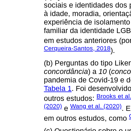
sociais e identidades dos 
à idade, moradia, orientaç
experiência de isolamento
familiar da identidade LGBT
em estudos anteriores (p
Cerqueira-Santos, 2018
).
(b) Perguntas do tipo Like
concordância
) a
10
(
conco
pandemia de Covid-19 e do
Tabela 1
. Foi desenvolvid
Brooks et al
outros estudos:
(2020)
Wang et al. (2020)
e
. 
em outros estudos, como
(c) Questionário sobre o u