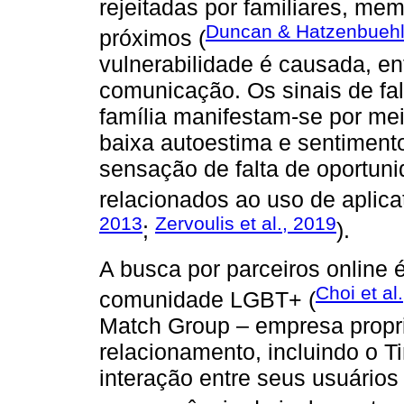
rejeitadas por familiares, m
Duncan & Hatzenbuehl
próximos (
vulnerabilidade é causada, ent
comunicação. Os sinais de fa
família manifestam-se por mei
baixa autoestima e sentiment
sensação de falta de oportun
relacionados ao uso de aplica
2013
Zervoulis et al., 2019
;
).
A busca por parceiros online
Choi et al
comunidade LGBT+ (
Match Group – empresa proprie
relacionamento, incluindo o 
interação entre seus usuári