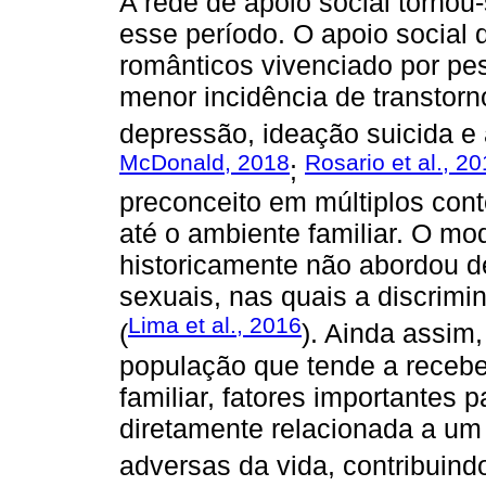
A rede de apoio social tornou
esse período. O apoio social 
românticos vivenciado por p
menor incidência de transtor
depressão, ideação suicida e
McDonald, 2018
Rosario et al., 20
;
preconceito em múltiplos con
até o ambiente familiar. O mod
historicamente não abordou d
sexuais, nas quais a discrimi
Lima et al., 2016
(
). Ainda assi
população que tende a receb
familiar, fatores importantes
diretamente relacionada a um
adversas da vida, contribuind