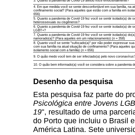
3. Quanto a pandemia de Covid-19 afetou você emocionalmente?
4. Em que medida você se sente desconfortável em sua família, na at
confinamento social? (Para aqueles que estão com a família em isolam
656)
5. Quanto a pandemia de Covid-19 fez você se sentir isolado(a) de 
heterossexuais ou cisgêneros?
6. Quanto a pandemia de Covid-19 fez você se sentir isolado(a) de 
LGBT+?
7. Quanto a pandemia de Covid-19 fez você se sentir isolado(a) do(a
namorado(a)? (Para aqueles em um relacionamento) (
n
= 358)
8. Quanto você se sente "sufocado(a)" por não poder expressar sua
com sua família na atual situação de confinamento? (Para aqueles q
isolamento social com a família) (
n
= 656)
9. O quão medo você tem de ser infectado(a) pelo novo coronavírus
10. O quão bem informado(a) você se considera sobre a pandemia d
Desenho da pesquisa
Esta pesquisa faz parte do pro
Psicológica entre Jovens LG
19
", resultado de uma parceri
do Porto que incluiu o Brasil 
América Latina. Sete universi