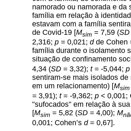
namorado ou namorada e da s
família em relação à identid
estavam com a família sentir
de Covid-19 [
M
= 7,59 (
SD
sim
2,316;
p =
0,021;
d
de Cohen =
família durante o isolamento s
situação de confinamento soci
4,34 (
SD =
3,32);
t =
-5,044;
p
sentiram-se mais isolados de
em um relacionamento) [
M
sim
=
3,91);
t
= -9,362;
p
< 0,001;
"sufocados" em relação à sua
[
M
= 5,82 (
SD =
4,00);
M
sim
nã
0,001; Cohen’s
d
= 0,67].