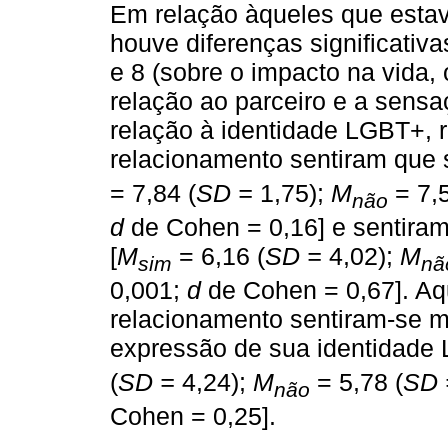
Em relação àqueles que esta
houve diferenças significativ
e 8 (sobre o impacto na vida,
relação ao parceiro e a sens
relação à identidade LGBT+, 
relacionamento sentiram que 
= 7,84 (
SD =
1,75);
M
= 7,5
não
d
de Cohen = 0,16] e sentiram
[
M
= 6,16 (
SD =
4,02);
M
sim
nã
0,001;
d
de Cohen = 0,67]. A
relacionamento sentiram-se m
expressão de sua identidade 
(
SD =
4,24);
M
= 5,78 (
SD 
não
Cohen = 0,25].