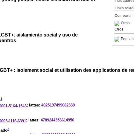
Indicadore
Links rela
Compartir
Otros
Otros
LGBT+: aislamiento social y uso de
Permali
uentros
GBT+ : isolement social et utilisation des applications de r
1
s
; lattes:
4025197499682330
-0001-5164-1543
; lattes:
4789244353614950
-0003-1116-6391
3
hado