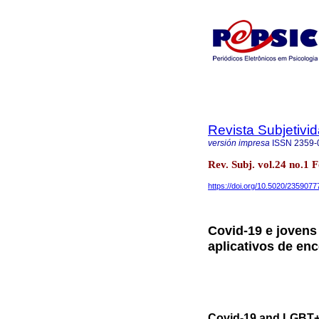
Revista Subjetivi
versión impresa
ISSN
2359-
Rev. Subj. vol.24 no.1
https://doi.org/10.5020/2359077
Covid-19 e jovens
aplicativos de en
Covid-19 and LGBT+ 