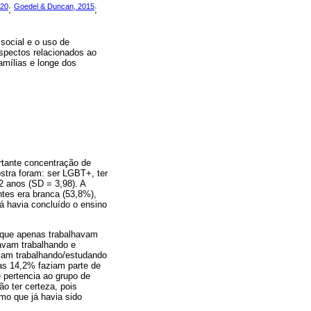
020
Goedel & Duncan, 2015
;
;
social e o uso de
spectos relacionados ao
amílias e longe dos
rtante concentração de
stra foram: ser LGBT+, ter
2 anos (SD = 3,98). A
ntes era branca (53,8%),
já havia concluído o ensino
 que apenas trabalhavam
vam trabalhando e
vam trabalhando/estudando
as 14,2% faziam parte de
 pertencia ao grupo de
o ter certeza, pois
mo que já havia sido