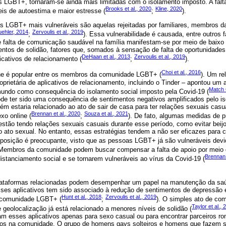
s LGBT+, tornaram-se ainda mais limitadas com o isolamento imposto. A falt
Brooks et al., 2020
Kline, 2020
is de autoestima e maior estresse (
;
).
 LGBT+ mais vulneráveis ​​são aquelas rejeitadas por familiares, membros 
ehler, 2014
Zervoulis et al., 2019
;
). Essa vulnerabilidade é causada, entre outros fa
 falta de comunicação saudável na família manifestam-se por meio de baixo 
entos de solidão, fatores que, somados à sensação de falta de oportunidades
DeHaan et al., 2013
Zervoulis et al., 2019
icativos de relacionamento (
;
).
Choi et al., 2016
ine é popular entre os membros da comunidade LGBT+ (
). Um re
rietária de aplicativos de relacionamento, incluindo o Tinder – apontou um 
Match 
undo como consequência do isolamento social imposto pela Covid-19 (
de ter sido uma consequência de sentimentos negativos amplificados pelo is
estaria relacionado ao ato de sair de casa para ter relações sexuais casu
Brennan et al., 2020
Souza et al., 2021
exo online (
;
). De fato, algumas medidas de 
stão tendo relações sexuais casuais durante esse período, como evitar beijo
 ato sexual. No entanto, essas estratégias tendem a não ser eficazes para c
exposição é preocupante, visto que as pessoas LGBT+ já são vulneráveis ​​dev
 Membros da comunidade podem buscar compensar a falta de apoio por meio 
Brennan 
istanciamento social e se tornarem vulneráveis ​​ao vírus da Covid-19 (
plataformas relacionadas podem desempenhar um papel na manutenção da saú
ses aplicativos tem sido associado à redução de sentimentos de depressão 
Hunt et al., 2018
Zervoulis et al., 2019
 comunidade LGBT+ (
;
). O simples ato de com
Taylor et al., 
 geolocalização já está relacionado a menores níveis de solidão (
m esses aplicativos apenas para sexo casual ou para encontrar parceiros 
igos na comunidade. O grupo de homens gays solteiros e homens que fazem