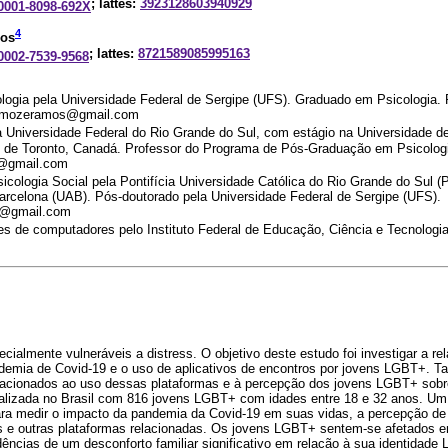
; lattes:
3923128603940929
-0001-8098-692X
4
sos
; lattes:
8721589085995163
-0002-7539-9568
logia pela Universidade Federal de Sergipe (UFS). Graduado em Psicologia. 
al. mozeramos@gmail.com
a Universidade Federal do Rio Grande do Sul, com estágio na Universidade 
 de Toronto, Canadá. Professor do Programa de Pós-Graduação em Psicologi
a@gmail.com
cologia Social pela Pontifícia Universidade Católica do Rio Grande do Sul 
arcelona (UAB). Pós-doutorado pela Universidade Federal de Sergipe (UFS).
a@gmail.com
s de computadores pelo Instituto Federal de Educação, Ciência e Tecnologia
m
almente vulneráveis a distress. O objetivo deste estudo foi investigar a re
ndemia de Covid-19 e o uso de aplicativos de encontros por jovens LGBT+. 
lacionados ao uso dessas plataformas e à percepção dos jovens LGBT+ sobre
ealizada no Brasil com 816 jovens LGBT+ com idades entre 18 e 32 anos. Um 
para medir o impacto da pandemia da Covid-19 em suas vidas, a percepção de 
os e outras plataformas relacionadas. Os jovens LGBT+ sentem-se afetados 
dências de um desconforto familiar significativo em relação à sua identidad