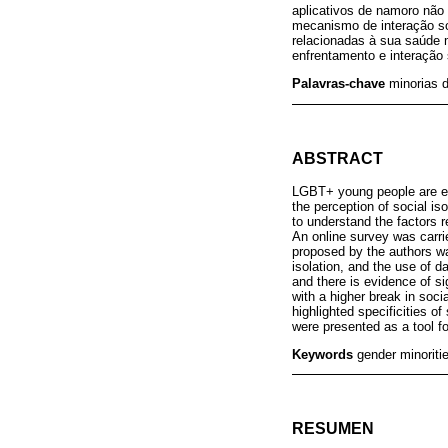
aplicativos de namoro não 
mecanismo de interação so
relacionadas à sua saúde 
enfrentamento e interação 
Palavras-chave
minorias d
ABSTRACT
LGBT+ young people are esp
the perception of social i
to understand the factors 
An online survey was carri
proposed by the authors wa
isolation, and the use of d
and there is evidence of s
with a higher break in soci
highlighted specificities o
were presented as a tool fo
Keywords
gender minoriti
RESUMEN