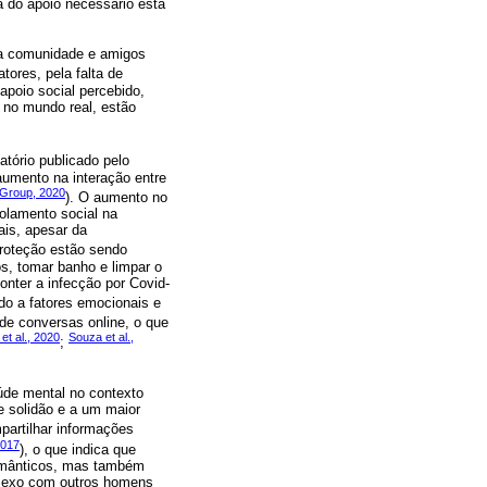
a do apoio necessário está
da comunidade e amigos
tores, pela falta de
apoio social percebido,
 no mundo real, estão
latório publicado pelo
aumento na interação entre
Group, 2020
). O aumento no
olamento social na
ais, apesar da
proteção estão sendo
s, tomar banho e limpar o
onter a infecção por Covid-
ido a fatores emocionais e
de conversas online, o que
et al., 2020
Souza et al.,
;
de mental no contexto
e solidão e a um maior
partilhar informações
2017
), o que indica que
românticos, mas também
 sexo com outros homens