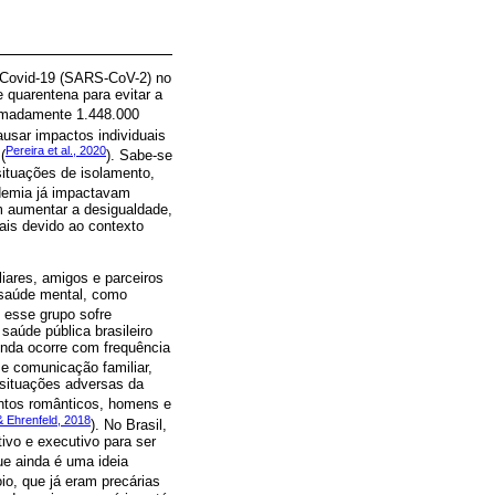
a Covid-19 (SARS-CoV-2) no
 quarentena para evitar a
oximadamente 1.448.000
ausar impactos individuais
Pereira et al., 2020
(
). Sabe-se
situações de isolamento,
ndemia já impactavam
m aumentar a desigualdade,
ais devido ao contexto
liares, amigos e parceiros
 saúde mental, como
, esse grupo sofre
saúde pública brasileiro
inda ocorre com frequência
e comunicação familiar,
 situações adversas da
ntos românticos, homens e
 Ehrenfeld, 2018
). No Brasil,
ivo e executivo para ser
ue ainda é uma ideia
io, que já eram precárias