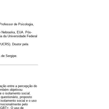
Professor de Psicologia,
de Nebraska, EUA. Pós-
a da Universidade Federal
(PUCRS). Doutor pela
 de Sergipe.
lação entre a percepção do
Também objetivou
 o isolamento social.
questionário, proposto
isolamento social e o uso
emocionalmente pelo
e LGBT+. O uso de