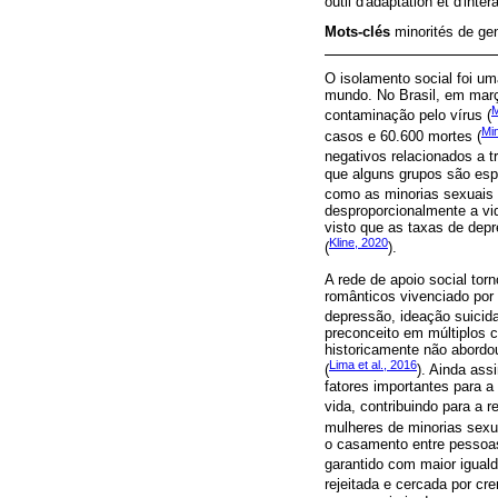
outil d'adaptation et d'inter
Mots-clés
minorités de gen
O isolamento social foi u
mundo. No Brasil, em março
M
contaminação pelo vírus (
Mi
casos e 60.600 mortes (
negativos relacionados a 
que alguns grupos são espe
como as minorias sexuais 
desproporcionalmente a vi
visto que as taxas de dep
Kline, 2020
(
).
A rede de apoio social tor
românticos vivenciado por
depressão, ideação suicida
preconceito em múltiplos c
historicamente não abordo
Lima et al., 2016
(
). Ainda as
fatores importantes para 
vida, contribuindo para a 
mulheres de minorias sexu
o casamento entre pessoas
garantido com maior iguald
rejeitada e cercada por cr