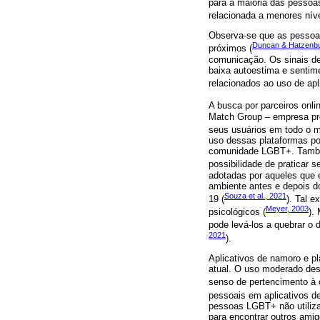
para a maioria das pessoa
relacionada a menores níve
Observa-se que as pessoas
Duncan & Hatzenbu
próximos (
comunicação. Os sinais de
baixa autoestima e sentim
relacionados ao uso de apl
A busca por parceiros onl
Match Group – empresa prop
seus usuários em todo o m
uso dessas plataformas po
comunidade LGBT+. Também 
possibilidade de praticar s
adotadas por aqueles que e
ambiente antes e depois do
Souza et al., 2021
19 (
). Tal 
Meyer, 2003
psicológicos (
).
pode levá-los a quebrar o d
2021
).
Aplicativos de namoro e 
atual. O uso moderado des
senso de pertencimento à
pessoais em aplicativos de
pessoas LGBT+ não utiliza
para encontrar outros am