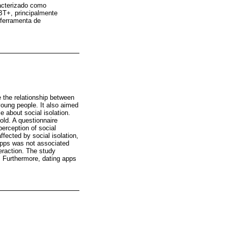
racterizado como
BT+, principalmente
ferramenta de
e the relationship between
oung people. It also aimed
 about social isolation.
ld. A questionnaire
erception of social
fected by social isolation,
 apps was not associated
teraction. The study
h. Furthermore, dating apps