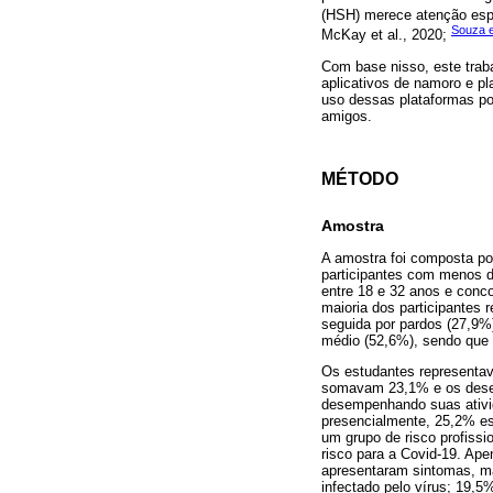
(HSH) merece atenção espec
Souza e
McKay et al., 2020;
Com base nisso, este traba
aplicativos de namoro e 
uso dessas plataformas po
amigos.
MÉTODO
Amostra
A amostra foi composta po
participantes com menos d
entre 18 e 32 anos e conco
maioria dos participantes 
seguida por pardos (27,9%)
médio (52,6%), sendo que 
Os estudantes representa
somavam 23,1% e os desem
desempenhando suas ativid
presencialmente, 25,2% e
um grupo de risco profiss
risco para a Covid-19. Ap
apresentaram sintomas, ma
infectado pelo vírus; 19,5