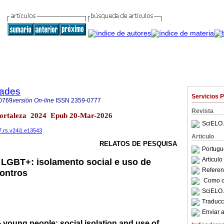
dades
Servicios 
0769
versión On-line
ISSN
2359-0777
Revista
 Fortaleza 2024 Epub 20-Mar-2026
SciELO 
7.rs.v24i1.e13543
Articulo
RELATOS DE PESQUISA
Portugu
Articul
 LGBT+: isolamento social e uso de
Referenc
contros
Como ci
SciELO 
Traducc
Enviar a
young people: social isolation and use of