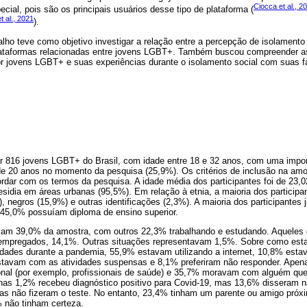
Ciocca et al., 2
ial, pois são os principais usuários desse tipo de plataforma (
t al., 2021
).
lho teve como objetivo investigar a relação entre a percepção de isolamento 
plataformas relacionadas entre jovens LGBT+. Também buscou compreender a
r jovens LGBT+ e suas experiências durante o isolamento social com suas f
r 816 jovens LGBT+ do Brasil, com idade entre 18 e 32 anos, com uma impo
e 20 anos no momento da pesquisa (25,9%). Os critérios de inclusão na amo
rdar com os termos da pesquisa. A idade média dos participantes foi de 23,0
residia em áreas urbanas (95,5%). Em relação à etnia, a maioria dos participa
, negros (15,9%) e outras identificações (2,3%). A maioria dos participantes 
45,0% possuíam diploma de ensino superior.
vam 39,0% da amostra, com outros 22,3% trabalhando e estudando. Aqueles
pregados, 14,1%. Outras situações representavam 1,5%. Sobre como esta
ades durante a pandemia, 55,9% estavam utilizando a internet, 10,8% esta
stavam com as atividades suspensas e 8,1% preferiram não responder. Apen
ional (por exemplo, profissionais de saúde) e 35,7% moravam com alguém que
enas 1,2% recebeu diagnóstico positivo para Covid-19, mas 13,6% disseram nã
s não fizeram o teste. No entanto, 23,4% tinham um parente ou amigo próxi
% não tinham certeza.