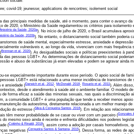
action sociale.
re; covid-19; jeunesse; applications de rencontres; isolement social
ma das principais medidas de saúde, até o momento, para conter o avanço d
 de 2020, o Ministério da Saúde regulamentou os critérios para isolamento e
inistério da Saúde, 2020a
). No início de julho de 2020, o Brasil acumulava apr
nistério da Saúde, 2020b
). No entanto, o distanciamento social também poderia c
transtornos de saúde mental, especialmente estresse, ansiedade e depressão 
cialmente vulneráveis ​​e, ao longo da vida, vivenciam com mais frequência 
Brennan et al., 2020
(
). As desigualdades sociais e políticas preexistentes à pa
da das pessoas LGBT+. As determinações de distanciamento social poderia
ressão e abuso de substâncias já eram elevadas e podem se agravar ainda m
nou-se especialmente importante durante esse período. O apoio social de fami
 pessoas LGBT+ está relacionado a uma menor incidência de transtornos de
Darwich et al., 2012
McDonald, 2018
Rosario et al., 2011
 e ansiedade (
;
;
). Além disso
ontextos, desde o atendimento à saúde até o ambiente familiar. O modelo de 
u de forma eficaz a saúde das minorias sexuais, nas quais a discriminação a
sim, a comunidade LGBT+ é uma população que tende a receber menos apoio 
a manutenção da autoestima, diretamente relacionada a um melhor manejo de
Silva & Cerqueira-Santos, 2018
redução do estresse (
). Em relação aos relacioname
Gonzales &
ais têm menor probabilidade de se casar ou viver com um parceiro (
 do mesmo sexo ainda é recente e enfrenta dificuldades nos poderes legislat
Coitinho & Rinaldi, 2018
ade (
), assim como a adoção por casais homoafetivos, q
Cerqueira-Santos & Santana, 2015
enças negativas (
). Dessa forma, as redes de apo