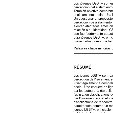
Los jóvenes LGBT+ son espe
percepción del aislamiento
También objetivó comprend
el aislamiento social. Una
Un cuestionario, propuesto
percepción de aislamiento 
sienten afectados emociona
relación a su identidad LG
uso fue fuertemente caract
para jóvenes LGBT+, princi
presentados como una herra
Palavras chave
minorías d
RÉSUMÉ
Les jeunes LGBT+ sont parti
perception de l'isolement s
visait également à comprend
social. Une enquête en li
par les auteurs, a été util
l'utilisation d'applicatio
par l'isolement social et il
d'applications de rencontres
caractérisée comme un méca
jeunes LGBT+, principaleme