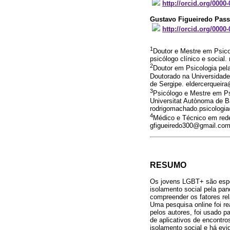
http://orcid.org/0000
Gustavo Figueiredo Pas
http://orcid.org/0000
1
Doutor e Mestre em Psico
psicólogo clínico e soci
2
Doutor em Psicologia pel
Doutorado na Universidade
de Sergipe. eldercerqueir
3
Psicólogo e Mestre em Psi
Universitat Autònoma de B
rodrigomachado.psicologi
4
Médico e Técnico em rede
gfigueiredo300@gmail.co
RESUMO
Os jovens LGBT+ são especi
isolamento social pela pa
compreender os fatores re
Uma pesquisa online foi r
pelos autores, foi usado 
de aplicativos de encontr
isolamento social e há evi