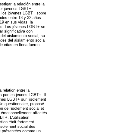
igar la relación entre la
 por jóvenes LGBT+.
de los jóvenes LGBT+ sobre
ades entre 18 y 32 años.
19 en sus vidas, la
adas. Los jóvenes LGBT+ se
r significativa con
del aislamiento social, su
des del aislamiento social
e citas en línea fueron
 relation entre la
es par les jeunes LGBT+. Il
eunes LGBT+ sur l'isolement
Un questionnaire, proposé
n de l'isolement social et
t émotionnellement affectés
BT+. L'utilisation
ation était fortement
isolement social des
été présentées comme un