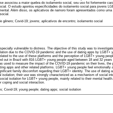
se associou a maior quebra do isolamento social, seu uso foi fortemente ca
cial. O estudo apontou especificidades do isolamento social para jovens LG
mental. Além disso, os aplicativos de namoro foram apresentados como uma 
social.
e gênero; Covid-19; jovens; aplicativos de encontro; isolamento social
ecially vulnerable to distress. The objective of this study was to investigat
solation due to the COVID-19 pandemic and the use of dating apps by LGBT+ y
related to the use of these platforms and the perception of LGBT+ young people
ed out in Brazil with 816 LGBT+ young people aged between 18 and 32 years o
s used to measure the impact of the COVID-19 pandemic on their lives, the p
ating apps and other related platforms. LGBT+ young people feel emotionally af
ignificant family discomfort regarding their LGBT+ identity. The use of dating
al isolation; their use was strongly characterized as a mechanism of social in
f social isolation for LGBT+ young people, mainly related to their mental healt
r coping and social interaction.
es; Covid-19; young people; dating apps; social isolation