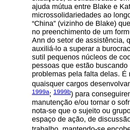
ajuda mútua entre Blake e Ka
microssolidariedades ao longo
“China” (vizinho de Blake) q
no preenchimento de um formu
Ann do setor de assistência, q
auxiliá-lo a superar a burocra
sutil pequenos núcleos de coo
pessoas que estão buscando 
problemas pela falta delas. É
quaisquer cargos desenvolvam
1999a
1999b
;
) para conseguirem
manutenção e/ou tornar o sofr
nota-se que o sujeito ou gru
espaço de ação, de discussão
trabalho, mantendo-se encober