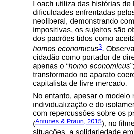
Loach utiliza das histórias de
dificuldades enfrentadas pel
neoliberal, demonstrando com
impositivas, os sujeitos são 
dos padrões tidos como aceit
3
homos economicus
. Observa
cidadão como portador de direi
apenas o “
homo economicus
”
transformado no aparato coerci
capitalista de livre mercado.
No entanto, apesar o modelo n
individualização e do isolamen
com repercussões sobre os p
Antunes & Praun, 2015
(
), no film
situações, a solidariedade em