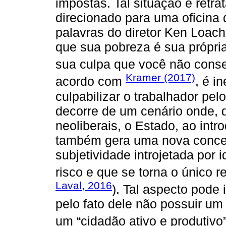
impostas. Tal situação é retr
direcionado para uma oficina 
palavras do diretor Ken Loac
que sua pobreza é sua própria
sua culpa que você não cons
Kramer (2017)
acordo com
, é i
culpabilizar o trabalhador pe
decorre de um cenário onde, 
neoliberais, o Estado, ao intr
também gera uma nova concep
subjetividade introjetada por 
risco e que se torna o único r
Laval, 2016
). Tal aspecto pode
pelo fato dele não possuir um
um “cidadão ativo e produtivo”