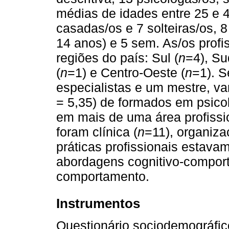
médias de idades entre 25 e 4
casadas/os e 7 solteiras/os, 8
14 anos) e 5 sem. As/os profi
regiões do país: Sul (
n
=4), Su
(
n
=1) e Centro-Oeste (
n
=1). S
especialistas e um mestre, va
= 5,35) de formados em psicol
em mais de uma área profissi
foram clínica (
n
=11), organiza
práticas profissionais estava
abordagens cognitivo-comporta
comportamento.
Instrumentos
Questionário sociodemográfico