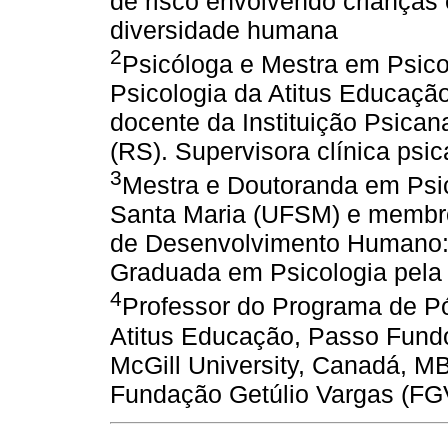
de risco envolvendo crianças 
diversidade humana
2
Psicóloga e Mestra em Psic
Psicologia da Atitus Educaçã
docente da Instituição Psican
(RS). Supervisora clínica psic
3
Mestra e Doutoranda em Psic
Santa Maria (UFSM) e membr
de Desenvolvimento Humano:
Graduada em Psicologia pela
4
Professor do Programa de P
Atitus Educação, Passo Fundo
McGill University, Canadá, M
Fundação Getúlio Vargas (FG