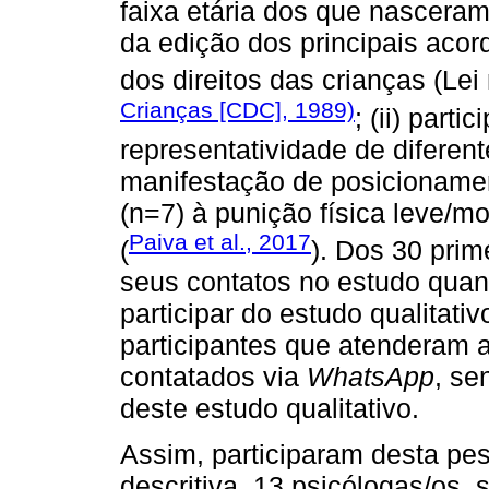
faixa etária dos que nascera
da edição dos principais acor
dos direitos das crianças (Lei
Crianças [CDC], 1989)
; (ii) parti
representatividade de diferente
manifestação de posicionamen
(n=7) à punição física leve
Paiva et al., 2017
(
). Dos 30 prim
seus contatos no estudo quant
participar do estudo qualitati
participantes que atenderam a
contatados via
WhatsApp
, se
deste estudo qualitativo.
Assim, participaram desta pesq
descritiva, 13 psicólogas/os