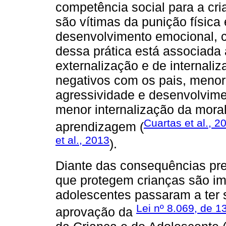
competência social para a cri
são vítimas da punição física
desenvolvimento emocional, co
dessa prática está associada
externalização e de internali
negativos com os pais, menor 
agressividade e desenvolvime
menor internalização da mora
Cuartas et al., 2
aprendizagem (
et al., 2013
).
Diante das consequências prej
que protegem crianças são imp
adolescentes passaram a ter se
Lei nº 8.069, de 1
aprovação da