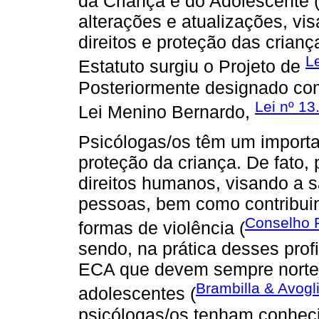
da Criança e do Adolescente
alterações e atualizações, vis
direitos e proteção das criança
L
Estatuto surgiu o Projeto de
Posteriormente designado co
Lei nº 1
Lei Menino Bernardo,
Psicólogas/os têm um importa
proteção da criança. De fato,
direitos humanos, visando a 
pessoas, bem como contribuin
Conselho F
formas de violência (
sendo, na prática desses profi
ECA que devem sempre nortea
Brambilla & Avogl
adolescentes (
psicólogas/os tenham conheci