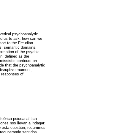
retical psychoanalytic
led us to ask: how can we
sort to the Freudian
gs, semantic domains,
formation of the psychic
on, defined as the
arcissistic contours on
ude that the psychoanalytic
 disruptive moment,
e responses of
eórica psicoanalítica
iones nos llevan a indagar:
 esta cuestión, recurrimos
 recuperando sentidos,