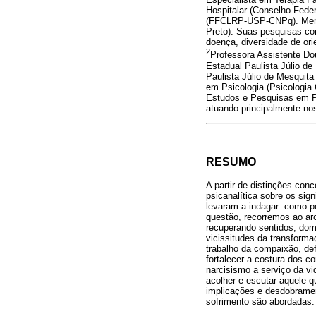
Hospitalar (Conselho Fede
(FFCLRP-USP-CNPq). Membro
Preto). Suas pesquisas co
doença, diversidade de ori
2
Professora Assistente Do
Estadual Paulista Júlio d
Paulista Júlio de Mesquita
em Psicologia (Psicologia 
Estudos e Pesquisas em Ps
atuando principalmente nos
RESUMO
A partir de distinções co
psicanalítica sobre os sig
levaram a indagar: como p
questão, recorremos ao ar
recuperando sentidos, dom
vicissitudes da transform
trabalho da compaixão, def
fortalecer a costura dos c
narcisismo a serviço da vi
acolher e escutar aquele 
implicações e desdobramen
sofrimento são abordadas.