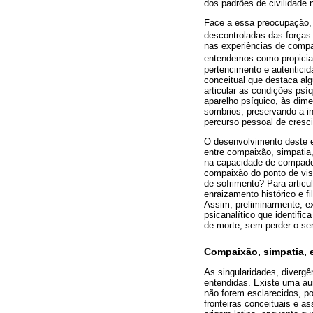
dos padrões de civilidade
Face a essa preocupação, 
descontroladas das forças 
nas experiências de compa
entendemos como propiciad
pertencimento e autentici
conceitual que destaca al
articular as condições psí
aparelho psíquico, às dim
sombrios, preservando a i
percurso pessoal de cresc
O desenvolvimento deste e
entre compaixão, simpatia
na capacidade de compade
compaixão do ponto de vis
de sofrimento? Para articu
enraizamento histórico e f
Assim, preliminarmente, e
psicanalítico que identifi
de morte, sem perder o se
Compaixão, simpatia, 
As singularidades, diverg
entendidas. Existe uma au
não forem esclarecidos, p
fronteiras conceituais e a