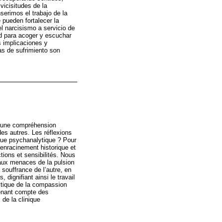
vicisitudes de la
serimos el trabajo de la
 pueden fortalecer la
l narcisismo a servicio de
ad para acoger y escuchar
s implicaciones y
as de sufrimiento son
s une compréhension
es autres. Les réflexions
ue psychanalytique ? Pour
’enracinement historique et
ions et sensibilités. Nous
e aux menaces de la pulsion
 souffrance de l’autre, en
dignifiant ainsi le travail
ytique de la compassion
tenant compte des
 de la clinique