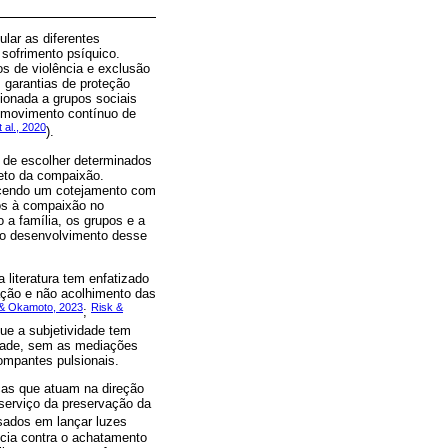
lar as diferentes
sofrimento psíquico.
s de violência e exclusão
 garantias de proteção
ionada a grupos sociais
 movimento contínuo de
 al., 2020
).
 de escolher determinados
feto da compaixão.
lecendo um cotejamento com
os à compaixão no
 a família, os grupos e a
 do desenvolvimento desse
iteratura tem enfatizado
ação e não acolhimento das
 & Okamoto, 2023
Risk &
;
ue a subjetividade tem
idade, sem as mediações
ompantes pulsionais.
cas que atuam na direção
 serviço da preservação da
ssados em lançar luzes
ncia contra o achatamento