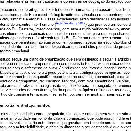
 nas relações e as formas cáusticas e opressivas de ocupação do espaço púb
propomos neste artigo focalizar fenômenos humanos que possam fazer fren
aniquiladoras do Eu e resistir à fragilização dos vínculos na era contemporân
ixão, simpatia e empatia. Essas experiências serão destacadas em nossas 
Aiello-Vaisberg, 2017
oras do encontro inter-humano (
) que promove um senso de
dade do Eu. Destarte, intencionamos, com este estudo teórico-reflexivo, enc
guns elementos conceituais que consideramos cruciais para um enquadramento
quicas agregadoras e fortalecedoras do Eu. Referimo-nos, especialmente, aos 
ensões que permitiriam ao sujeito contemporâneo navegar na escuridão dos
ntegridade do Eu e sem ter de desperdiçar oportunidades preciosas de prosse
imento emocional.
studo segue um plano de organização que será delineado a seguir. Partindo d
, empatia e piedade, propomos uma compreensão teórica psicanalítica sobre 
cer-se com o sofrimento do outro. As reflexões nos levam a indagar: como
ta psicanalítico, e como ela pode potencializar configurações psíquicas fac
lar teoricamente essa questão, recorremos ao arcabouço conceitual psicanal
ilosófico da compaixão, recuperando sentidos, domínios semânticos, valores, 
xploramos as raízes etimológicas da compaixão para, em seguida, empreend
ca as vicissitudes da transformação do aparelho psíquico na lida com as amea
ntido de coesão interna e, ao mesmo tempo, sem se mostrar impermeável às
empatia: entrelaçamentos
ências e similaridades entre compaixão, simpatia e empatia nem sempre são
ra de ambiguidade em torno da palavra compaixão, que pode assumir diferent
odem levar à confusão entre termos que gravitam em torno de seu campo se
ssegurar sua inteligibilidade, a primeira dimensão a ser destacada é que o vo