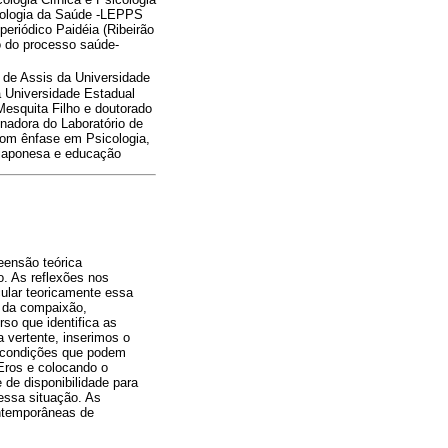
icologia da Saúde -LEPPS
eriódico Paidéia (Ribeirão
o do processo saúde-
 de Assis da Universidade
a Universidade Estadual
Mesquita Filho e doutorado
enadora do Laboratório de
com ênfase em Psicologia,
o japonesa e educação
eensão teórica
o. As reflexões nos
ular teoricamente essa
o da compaixão,
so que identifica as
 vertente, inserimos o
do condições que podem
 Eros e colocando o
 de disponibilidade para
essa situação. As
ontemporâneas de