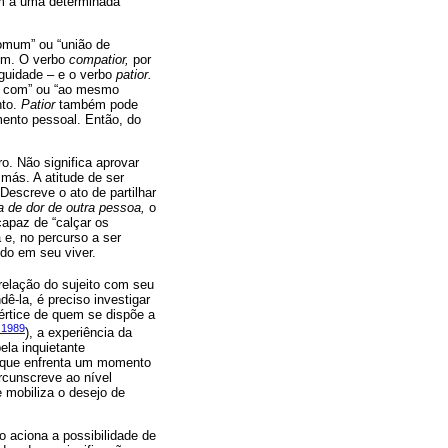
em a uma determinada
omum” ou “união de
ém. O verbo
compatior,
por
iguidade – e o verbo
patior.
to com” ou “ao mesmo
nto.
Patior
também pode
imento pessoal. Então, do
o. Não significa aprovar
más. A atitude de ser
Descreve o ato de partilhar
a de dor de outra pessoa,
o
apaz de “calçar os
 e, no percurso a ser
do em seu viver.
relação do sujeito com seu
dê-la, é preciso investigar
értice de quem se dispõe a
 1989
), a experiência da
ela inquietante
o que enfrenta um momento
rcunscreve ao nível
 mobiliza o desejo de
 aciona a possibilidade de