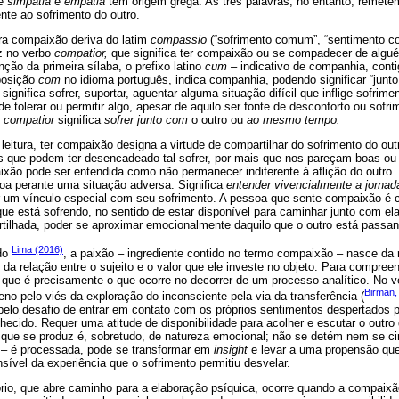
ue
simpatia
e
empatia
têm origem grega. As três palavras, no entanto, remet
nte ao sofrimento do outro.
ra compaixão deriva do latim
compassio
(“sofrimento comum”, “sentimento c
iz no verbo
compatior,
que significa ter compaixão ou se compadecer de algu
ção da primeira sílaba, o prefixo latino
cum –
indicativo de companhia, cont
posição
com
no idioma português, indica companhia, podendo significar “jun
significa sofrer, suportar, aguentar alguma situação difícil que inflige sofrime
e tolerar ou permitir algo, apesar de aquilo ser fonte de desconforto ou sofr
,
compatior
significa
sofrer junto com
o outro ou
ao mesmo tempo.
leitura, ter compaixão designa a virtude de compartilhar do sofrimento do outr
 que podem ter desencadeado tal sofrer, por mais que nos pareçam boas ou 
ão pode ser entendida como não permanecer indiferente à aflição do outro. 
soa perante uma situação adversa. Significa
entender vivencialmente a jornad
 um vínculo especial com seu sofrimento. A pessoa que sente compaixão é c
ue está sofrendo, no sentido de estar disponível para caminhar junto com ela
rtilhada, poder se aproximar emocionalmente daquilo que o outro está passan
Lima (2016)
do
, a paixão – ingrediente contido no termo compaixão – nasce da 
da relação entre o sujeito e o valor que ele investe no objeto. Para compreen
 que é precisamente o que ocorre no decorrer de um processo analítico. No v
Birman,
o pelo viés da exploração do inconsciente pela via da transferência (
elo desafio de entrar em contato com os próprios sentimentos despertados p
ecido. Requer uma atitude de disponibilidade para acolher e escutar o outr
 que se produz é, sobretudo, de natureza emocional; não se detém nem se ci
e – é processada, pode se transformar em
insight
e levar a uma propensão que
sível da experiência que o sofrimento permitiu desvelar.
rio, que abre caminho para a elaboração psíquica, ocorre quando a compaixão