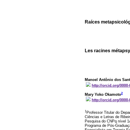
Raíces metapsicológ
Les racines métaps
Manoel Antônio dos San
http://orcid.org/0000
2
Mary Yoko Okamoto
http://orcid.org/0000
1
Professor Titular do Dep
Ciências e Letras de Ribe
Pesquisa do CNPq nível 1A.
Programa de Pós-Graduação
Especialista em Terapia Fam