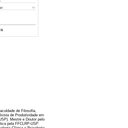
s
ar
nk
culdade de Filosofia,
lsista de Produtividade em
(USP). Mestre e Doutor pelo
ítica pela FFCLRP-USP.
cologia Clínica e Psicologia