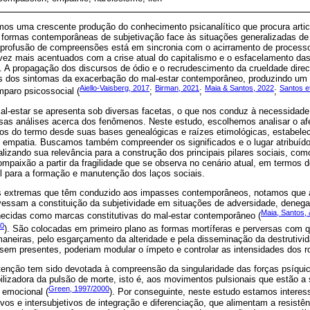
os uma crescente produção do conhecimento psicanalítico que procura articu
formas contemporâneas de subjetivação face às situações generalizadas de 
profusão de compreensões está em sincronia com o acirramento de processo
 vez mais acentuados com a crise atual do capitalismo e o esfacelamento das
. A propagação dos discursos de ódio e o recrudescimento da crueldade direc
ns dos sintomas da exacerbação do mal-estar contemporâneo, produzindo um
Aiello-Vaisberg, 2017
Birman, 2021
Maia & Santos, 2022
Santos et
paro psicossocial (
;
;
;
-estar se apresenta sob diversas facetas, o que nos conduz à necessidade
ossas análises acerca dos fenômenos. Neste estudo, escolhemos analisar o a
ados do termo desde suas bases genealógicas e raízes etimológicas, estabe
e empatia. Buscamos também compreender os significados e o lugar atribuíd
lizando sua relevância para a construção dos principais pilares sociais, como
ompaixão a partir da fragilidade que se observa no cenário atual, em termos
 para a formação e manutenção dos laços sociais.
 extremas que têm conduzido aos impasses contemporâneos, notamos que a l
avessam a constituição da subjetividade em situações de adversidade, deneg
Maia, Santos,
hecidas como marcas constitutivas do mal-estar contemporâneo (
20
). São colocadas em primeiro plano as formas mortíferas e perversas com q
 maneiras, pelo esgarçamento da alteridade e pela disseminação da destrutiv
ssem presentes, poderiam modular o ímpeto e controlar as intensidades dos r
tenção tem sido devotada à compreensão da singularidade das forças psíqui
lizadora da pulsão de morte, isto é, aos movimentos pulsionais que estão a
Green, 1997/2000
 emocional (
). Por conseguinte, neste estudo estamos intere
vos e intersubjetivos de integração e diferenciação, que alimentam a resistê