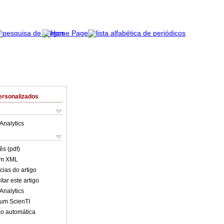
ersonalizados
Analytics
ês (pdf)
em XML
cias do artigo
tar este artigo
Analytics
lum ScienTI
o automática