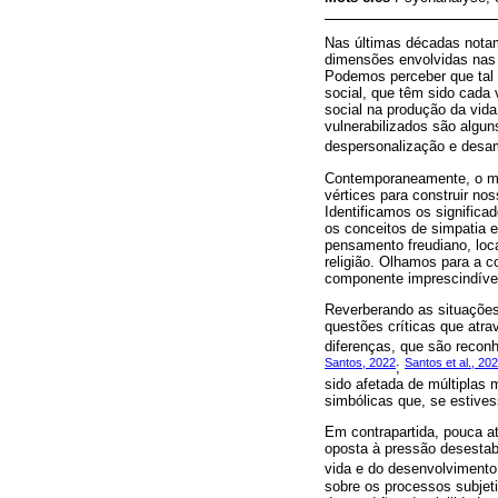
Nas últimas décadas notam
dimensões envolvidas nas 
Podemos perceber que tal 
social, que têm sido cada
social na produção da vida
vulnerabilizados são algu
despersonalização e desam
Contemporaneamente, o mal
vértices para construir n
Identificamos os signific
os conceitos de simpatia 
pensamento freudiano, loca
religião. Olhamos para a c
componente imprescindível
Reverberando as situações
questões críticas que atr
diferenças, que são recon
Santos, 2022
Santos et al., 20
;
sido afetada de múltiplas
simbólicas que, se estive
Em contrapartida, pouca a
oposta à pressão desestabi
vida e do desenvolvimento
sobre os processos subjeti