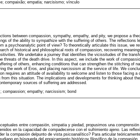
se; compaixão; empatia; narcisismo; vínculo
nctions between compassion, sympathy, empathy, and pity, we propose a theo
gs of the ability to sympathize with the suffering of others. The reflections 
a psychoanalytic point of view? To theoretically articulate this issue, we re
arch of historical and philosophical roots of compassion, recovering meanin
sitivities. We undertake a journey that identifies the vicissitudes of the trans
he threats of the death drive. In this aspect, we include the work of compassi
suffering of others, enhancing conditions that can strengthen the stitching of n
ing the work of Eros, and placing narcissism at the service of life. We concl
n requires an attitude of availability to welcome and listen to those facing a
g from this situation. The implications and developments for thinking about th
contemporary sources of suffering are addressed.
; compassion; empathy; narcissism; bond
onceptuales entre compasión, simpatia y piedad, propusimos una comprensión t
tenidos en la capacidad de compadecerse con el sufrimiento ajeno. Las reflex
la compasión delpunto de vista psicoanalítico? Para articular teóricamente
eudiano en búsqueda del enraizamiento históricoy filosófico de la compasión,