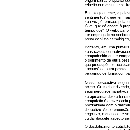
origem latina, enquanto q
relação que assumimos fre
Etimologicamente, a palav
sentimentos”), que tem ra
sua vez, é formado pela jun
Cum,
que dá origem à pre
tempo que”. O verbo
patior
ser empregado no sentido d
ponto de vista etimológico
Portanto, em uma primeira 
suas razões ou motivações
compadecido ou ter compaix
o sofrimento de outra pes
que pressupõe estabelecer
sapatos” da outra pessoa q
percorrido de forma compa
Nessa perspectiva, segun
objeto. Ou melhor dizendo, 
seus percursos narrativos,
se aproximar desse fenômen
compaixão é atravessada p
proximidade com o desconh
disruptivo. A compreensão
cognitivo, e quando – e s
cuidar daquele aspecto sen
O desdobramento satisfató