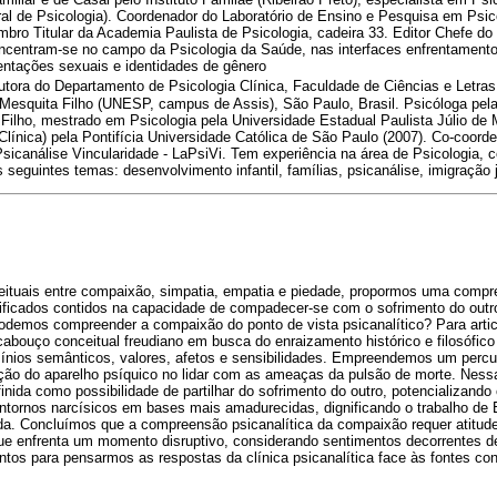
ral de Psicologia). Coordenador do Laboratório de Ensino e Pesquisa em Ps
 Titular da Academia Paulista de Psicologia, cadeira 33. Editor Chefe do p
ncentram-se no campo da Psicologia da Saúde, nas interfaces enfrentament
entações sexuais e identidades de gênero
utora do Departamento de Psicologia Clínica, Faculdade de Ciências e Letras
e Mesquita Filho (UNESP, campus de Assis), São Paulo, Brasil. Psicóloga pel
 Filho, mestrado em Psicologia pela Universidade Estadual Paulista Júlio de 
Clínica) pela Pontifícia Universidade Católica de São Paulo (2007). Co-coord
icanálise Vincularidade - LaPsiVi. Tem experiência na área de Psicologia, 
 seguintes temas: desenvolvimento infantil, famílias, psicanálise, imigraçã
nceituais entre compaixão, simpatia, empatia e piedade, propormos uma compr
nificados contidos na capacidade de compadecer-se com o sofrimento do outr
odemos compreender a compaixão do ponto de vista psicanalítico? Para artic
cabouço conceitual freudiano em busca do enraizamento histórico e filosófic
ínios semânticos, valores, afetos e sensibilidades. Empreendemos um percur
ação do aparelho psíquico no lidar com as ameaças da pulsão de morte. Nessa
inida como possibilidade de partilhar do sofrimento do outro, potencializan
ontornos narcísicos em bases mais amadurecidas, dignificando o trabalho de
da. Concluímos que a compreensão psicanalítica da compaixão requer atitude
que enfrenta um momento disruptivo, considerando sentimentos decorrentes d
tos para pensarmos as respostas da clínica psicanalítica face às fontes c