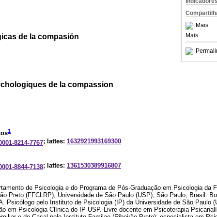
Indicadore
Compartilh
Mais
Mais
icas de la compasión
Permali
ychologiques de la compassion
1
tos
; lattes:
1632921993169300
-0001-8214-7767
; lattes:
1361530389916807
-0001-8844-7138
artamento de Psicologia e do Programa de Pós-Graduação em Psicologia da Fa
irão Preto (FFCLRP), Universidade de São Paulo (USP), São Paulo, Brasil. Bo
 Psicólogo pelo Instituto de Psicologia (IP) da Universidade de São Paulo 
 em Psicologia Clínica do IP-USP. Livre-docente em Psicoterapia Psicanal
iliar e de Casal pelo Instituto Familae (Ribeirão Preto); especialista em Psi