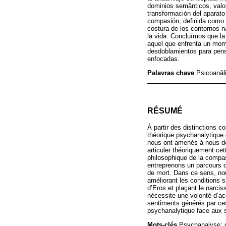
dominios semânticos, valor
transformación del aparato 
compasión, definida como p
costura de los contornos n
la vida. Concluímos que la
aquel que enfrenta un mome
desdoblamientos para pensa
enfocadas.
Palavras chave
Psicoanâl
RÉSUMÉ
À partir des distinctions 
théorique psychanalytique 
nous ont amenés à nous d
articuler théoriquement ce
philosophique de la compas
entreprenons un parcours qu
de mort. Dans ce sens, nous
améliorant les conditions s
d’Eros et plaçant le narc
nécessite une volonté d’ac
sentiments générés par ces 
psychanalytique face aux 
Mots-clés
Psychanalyse; c