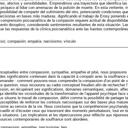
es, afectos y sensibilidades. Emprendimos una trayectoria que identifica las 
psíquico al lidiar con amenazas de la pulsión de muerte. En esta vertiente, in
osibilidad de compartir del sufrimiento del otro, potenciando condiciones que
arcisistas en bases mâs maduras, dignificando el trabajo de Erosy poniendo e
 comprensión psicoanalítica de la compasión requiere actitud de disponibilid
nto disruptivo, considerando sentimientos resultantes de esta situación. La
r las respuestas de la clínica psicoanalítica ante las fuentes contemporâne
isis; compasión; empatía; narcisismo; vínculo
conceptuelles entre compassion, sympathie, empathie et pitié, nous proposon
des significations contenues dans la capacité à compatir avec la souffrance d
emander : comment pouvons-nous comprendre la compassion d’un point de v
tte question, nous recourons au cadre conceptuel freudien afin de rechercher l
sion, en récupérant ses significations, domaines sémantiques, valeurs, affect
i identifie les vicissitudes de la transformation de l’appareil psychique fac
 situons le travail de compassion, défini comme la possibilité de partager la
usceptibles de renforcer les contours narcissiques sur des bases plus matures, 
issisme au service de la vie. Nous concluons que la compréhension psychanal
cueillir et d’écouter ceux qui traversent des moments perturbateurs, tout en 
situations. Les implications et les répercussions pour réfléchir aux réponses
sources contemporaines de souffrance sont abordées.
ompassion; empathie; narcissisme; lien