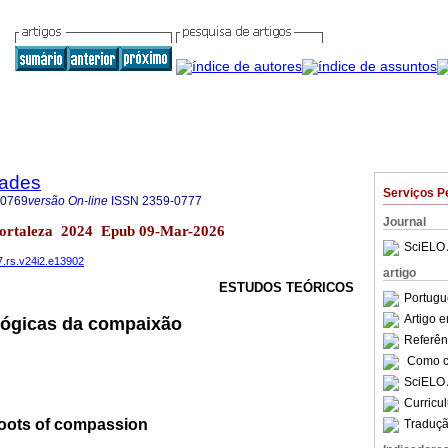
dades
Serviços P
-0769
versão On-line
ISSN
2359-0777
Journal
 Fortaleza 2024 Epub 09-Mar-2026
SciELO 
7.rs.v24i2.e13902
artigo
ESTUDOS TEÓRICOS
Portugu
Artigo 
lógicas da compaixão
Referên
Como ci
SciELO 
Curricu
roots of compassion
Traduçã