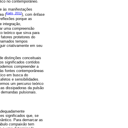
lico no contemporâneo.
te às manifestações
Kaës, 2012
ea (
), com ênfase
reflexões porque as
 integração,
etar uma compreensão
 teórico que sirva para
fatores protetores do
 chamados tempos
guir criativamente em seu
e distinções conceituais
os significados contidos
 podemos compreender a
e às fontes contemporâneas
ítico em busca do
afetos e sensibilidades.
ermos um percurso teórico
ças dissipadoras da pulsão
 demandas pulsionais.
 adequadamente
es significados que, se
mântico. Para demarcar as
cábulo
compaixão
tem