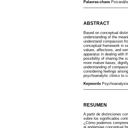
Palavras-chave
Psicanáli
ABSTRACT
Based on conceptual disti
understanding of the meanin
understand compassion from 
conceptual framework in se
values, affections, and sen
apparatus in dealing with t
possibility of sharing the 
more mature bases, dignify
understanding of compassio
considering feelings arisin
psychoanalytic clinics to 
Keywords
Psychoanalysis
RESUMEN
A partir de distinciones c
sobre los significados con
¿Cómo podemos comprender 
al andamiaje conceptual fr