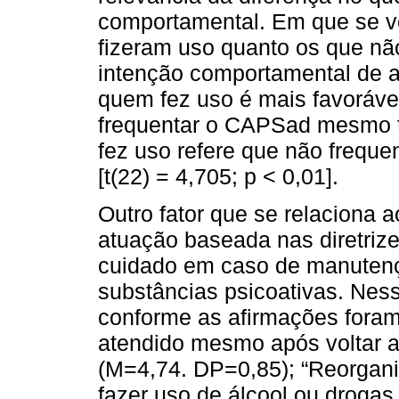
comportamental. Em que se ve
fizeram uso quanto os que nã
intenção comportamental de a
quem fez uso é mais favorável
frequentar o CAPSad mesmo t
fez uso refere que não frequ
[t(22) = 4,705; p < 0,01].
Outro fator que se relaciona a
atuação baseada nas diretriz
cuidado em caso de manuten
substâncias psicoativas. Ness
conforme as afirmações foram
atendido mesmo após voltar a 
(M=4,74. DP=0,85); “Reorganiz
fazer uso de álcool ou drogas