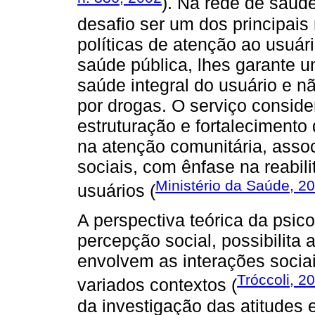
). Na rede de saú
desafio ser um dos principai
políticas de atenção ao usuár
saúde pública, lhes garante u
saúde integral do usuário e 
por drogas. O serviço consid
estruturação e fortalecimento
na atenção comunitária, asso
sociais, com ênfase na reabili
Ministério da Saúde, 2
usuários (
A perspectiva teórica da psic
percepção social, possibilit
envolvem as interações socia
Tróccoli, 2
variados contextos (
da investigação das atitudes