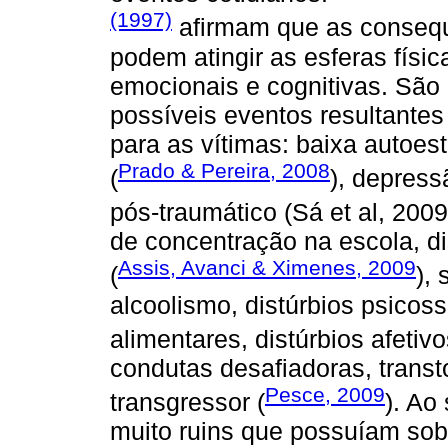
(1997)
afirmam que as consequ
podem atingir as esferas físi
emocionais e cognitivas. Sã
possíveis eventos resultantes
para as vítimas: baixa autoest
Prado & Pereira, 2008
(
), depress
pós-traumático (Sá et al, 200
de concentração na escola, di
Assis, Avanci & Ximenes, 2009
(
),
alcoolismo, distúrbios psicos
alimentares, distúrbios afetivo
condutas desafiadoras, trans
Pesce, 2009
transgressor (
). Ao
muito ruins que possuíam sob