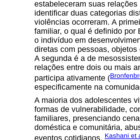
estabeleceram suas relações m
identificar duas categorias d
violências ocorreram. A prime
familiar, o qual é definido p
o indivíduo em desenvolvime
diretas com pessoas, objetos 
A segunda é a de mesossistem
relações entre dois ou mais
Bronfenbr
participa ativamente (
especificamente na comunida
A maioria dos adolescentes v
formas de vulnerabilidade, co
familiares, presenciando cena
doméstica e comunitária, abu
Kashani et 
eventos cotidianos.