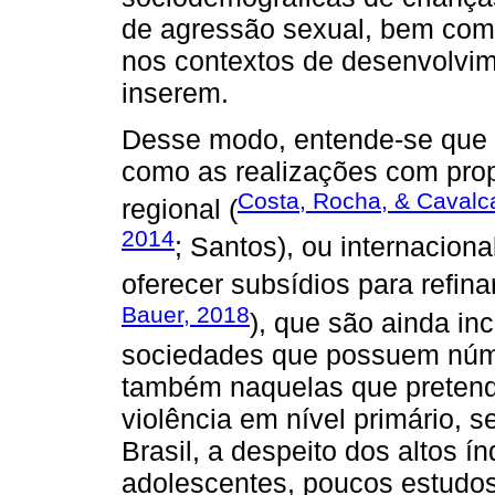
de agressão sexual, bem como
nos contextos de desenvolvi
inserem.
Desse modo, entende-se que 
como as realizações com prop
Costa, Rocha, & Cavalc
regional (
2014
; Santos), ou internacional
oferecer subsídios para refina
Bauer, 2018
), que são ainda in
sociedades que possuem núme
também naquelas que preten
violência em nível primário, s
Brasil, a despeito dos altos í
adolescentes, poucos estudo