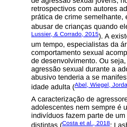
de agressão sexual jovens, 
retrospectivos com autores ad
prática de crime semelhante,
abusar de crianças quando el
Lussier, & Corrado, 2015
). A exi
um tempo, especialistas da ár
comportamento sexual acompa
de desenvolvimento. Ou seja,
agressão sexual durante a a
abusivo tenderia a se manifes
Abel, Wiegel, Jord
idade adulta (
A caracterização de agressor
adolescentes nem sempre é um
indivíduos fazem parte de um 
Costa et al., 2018
distintas (
; La