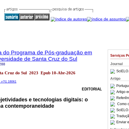
sta do Programa de Pós-graduação em
Serviços P
versidade de Santa Cruz do Sul
Journal
288
SciELO 
anta Cruz do Sul 2023 Epub 10-Abr-2026
Artigo
c.v7i1.18061
Portugu
EDITORIAL
Artigo 
Referên
etividades e tecnologias digitais: o
Como ci
 na contemporaneidade
SciELO 
Traduçã
Enviar e