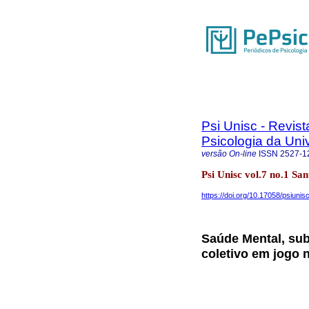
Psi Unisc - Revi
Psicologia da Uni
versão On-line
ISSN
2527-1
Psi Unisc vol.7 no.1 S
https://doi.org/10.17058/psiunis
Saúde Mental, subj
coletivo em jogo