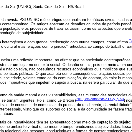
uz do Sul (UNISC), Santa Cruz do Sul - RS/Brasil
 da revista PSI UNISC reúne artigos que analisam temáticas diversificadas 
rio contemporáneo. Os artigos abarcam os desafios oriundos do período pand
da população e os processos de trabalho, assim como os aspectos que envolv
 produção de subjetividade.
Te
a heterogênea e com grande interlocução com outros campos, como afirma
al, o cultural e as relações com o jurídico”, articulada ao campo do trabalho, a
scita uma reflexão importante, ao afirmar que na sociedade contemporánea
stentar um lugar no contexto social. O desafio se faz, pois em meio a um co
ual e não coletiva, não possuímos recursos econômicos ou simbólicos que su
s políticas públicas. O que acarreta como consequência relações sociais po
tal sociedade, valores como os da comunicação, do contato, do calor humano
os imperativos que impelem o sujeito à busca, na esfera particular, do que 
.
como da saúde mental e das vulnerabilidades, assim como das tecnologias dig
2010, em entrevista a Lévy, p. 53
e se tornam urgentes. Pois, como Le Breton (
) no
tivos de consumir, de comunicar, da pressa, do rendimento, da rentabilidade”
nterpessoais, visto que os suportes do social e da comunidade se fazem frá
 atuais.
tais de interatividade têm se apresentado como meio de captação do sujeito
idade no ambiente virtual e, ao mesmo tempo, produzindo subjetividades. Ess
ência relacional das pessoas, conduzindo-as a formas de pensar tendenciosas