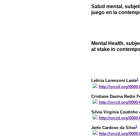
Salud mental, subjeti
juego en la contem
Mental Health, subjec
at stake in contempo
1
Letícia Lorenzoni Lasta
http://orcid.org/0000
Cristiane Davina Redin Fr
http://orcid.org/0000
Silvia Virginia Coutinho
http://orcid.org/0000
1
Jerto Cardoso da Silva
http://orcid.org/0000