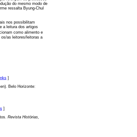
produção do mesmo modo de
orme ressalta Byung-Chul
is nos possibilitam
a leitura dos artigos
cionam como alimento e
s/as leitores/leitoras a
inks
]
en). Belo Horizonte:
ks
]
itos.
Revista Histórias,