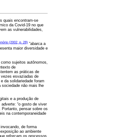
as quais encontram-se
êmico da Covid-19 no que
em as vulnerabilidades,
nório (2002, p. 28)
“abarca a
presenta maior diversidade e
, como sujeitos autônomos,
ntexto de
stentem as práticas de
r vezes esvaziadas de
 e da solidariedade foram
a sociedade não mais lhe
itais e a produção de
s adverte: “o gosto de viver
. Portanto, pensar sobre os
geis na contemporaneidade
; invocando, de forma
a exposição ao ambiente
 que reforçam os processos