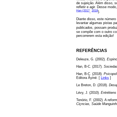
de sujeição. Além disso, 
refletir e agir. Desse mo
Han (2017
2018
;
).
Diante disso, este número
levantar algumas pistas p
publicados, possam produz
se compõe com o outro corp
percorrerem esta edição!
REFERÊNCIAS
Deleuze, G. (2002).
Espinos
Han, B-C. (2017).
Sociedad
Han, B-C. (2018).
Psicopol
Editora Âyiné. [
Links
]
Le Breton, D. (2018).
Desa
Lévy, J. (2010).
Entrétiens
Tenório, F. (2002). A refor
Ciçncias, Saúde Manguinh