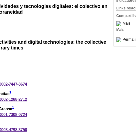
Indicadore
vidades y tecnologias digitales: el colectivo en
Links rela
poraneidad
Compartilh
Mais
Mais
Permali
tivities and digital technologies: the collective
rary times
-0002-7447-3674
1
eitas
-0002-1288-2712
1
 Areosa
-0001-7308-0724
-0003-4798-3756