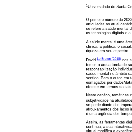
1
Universidade de Santa Cr
O primeiro número de 2023
articuladas ao atual cená
se refere a saúde mental 
as tecnologias digitais e a
A saúde mental é uma áre
clínica, a política, o soci
riqueza em seu espectro.
Le Breton (2018)
David
nos su
temos a árdua tarefa de su
responsabilização individ
saúde mental no ámbito da
sentido. Para o autor, em 
esmagados por dados/datad
oferece em termos sociais
Neste cenário, temáticas 
subjetividade na atualidad
se perde diante dos impera
afrouxamentos dos laços i
é uma urgência dos tempos
Assim, as ferramentas digi
contínua, a sua interativ
virtual modifica a experi