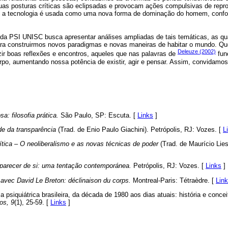
suas posturas críticas são eclipsadas e provocam ações compulsivas de re
do, a tecnologia é usada como uma nova forma de dominação do homem, conf
 da PSI UNISC busca apresentar análises ampliadas de tais temáticas, as qua
ara construirmos novos paradigmas e novas maneiras de habitar o mundo. Que 
Deleuze (2002)
ir boas reflexões e encontros, aqueles que nas palavras de
fun
o, aumentando nossa potência de existir, agir e pensar. Assim, convidamos o
a: filosofia prática.
São Paulo, SP: Escuta. [
Links
]
e da transparência
(Trad. de Enio Paulo Giachini). Petrópolis, RJ: Vozes. [
L
ítica – O neoliberalismo e as novas técnicas de poder
(Trad. de Maurício Lies
parecer de si: uma tentação contemporánea.
Petrópolis, RJ: Vozes. [
Links
]
 avec David Le Breton: déclinaison du corps.
Montreal-Paris: Tétraèdre. [
Lin
ma psiquiátrica brasileira, da década de 1980 aos dias atuais: história e conce
os, 9
(1), 25-59. [
Links
]