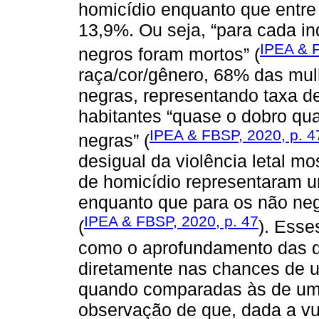
homicídio enquanto que entre 
13,9%. Ou seja, “para cada i
IPEA & F
negros foram mortos” (
raça/cor/gênero, 68% das mul
negras, representando taxa de
habitantes “quase o dobro q
IPEA & FBSP, 2020, p. 4
negras” (
desigual da violência letal mo
de homicídio representaram 
enquanto que para os não ne
IPEA & FBSP, 2020, p. 47
(
). Esse
como o aprofundamento das de
diretamente nas chances de 
quando comparadas às de uma
observação de que, dada a vul