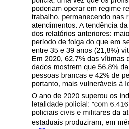
polícia, uma vez que os profi
poderiam operar em regime r
trabalho, permanecendo nas r
atendimentos. A tendência da v
dos relatórios anteriores: mai
período de folga do que em s
entre 35 e 39 anos (21,8%) vi
Em 2020, 62,7% das vítimas 
dados mostrem que 56,8% da 
pessoas brancas e 42% de pes
portanto, mais vulneráveis à l
O ano de 2020 superou os indi
letalidade policial: “com 6.41
policiais civis e militares da a
estaduais produziram, em médi