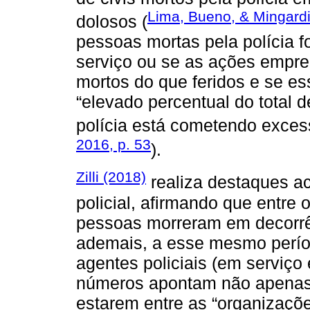
Lima, Bueno, & Mingardi
dolosos (
pessoas mortas pela polícia f
serviço ou se as ações empre
mortos do que feridos e se e
“elevado percentual do total d
polícia está cometendo excess
2016, p. 53
).
Zilli (2018)
realiza destaques ac
policial, afirmando que entre
pessoas morreram em decorrên
ademais, a esse mesmo perío
agentes policiais (em serviço e
números apontam não apenas a
estarem entre as “organizaçõe