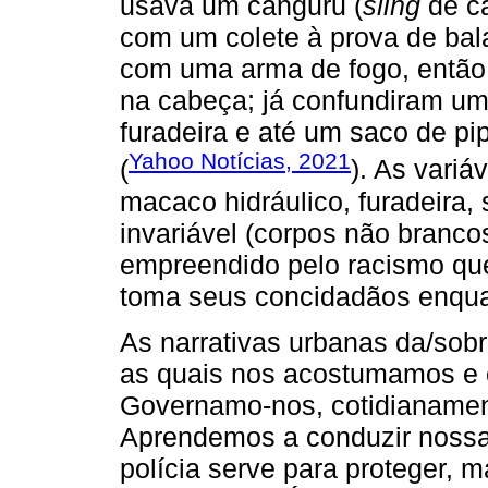
usava um canguru (
sling
de ca
com um colete à prova de bal
com uma arma de fogo, então 
na cabeça; já confundiram um
furadeira e até um saco de pi
Yahoo Notícias, 2021
(
). As variá
macaco hidráulico, furadeira,
invariável (corpos não branco
empreendido pelo racismo que 
toma seus concidadãos enqua
As narrativas urbanas da/sob
as quais nos acostumamos e
Governamo-nos, cotidianament
Aprendemos a conduzir nossas
polícia serve para proteger, m