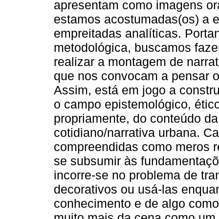
apresentam como imagens ora
estamos acostumadas(os) a e
empreitadas analíticas. Portan
metodológica, buscamos fazer
realizar a montagem de narrat
que nos convocam a pensar o
Assim, está em jogo a constr
o campo epistemológico, ético 
propriamente, do conteúdo da
cotidiano/narrativa urbana. C
compreendidas como meros re
se subsumir às fundamentações
incorre-se no problema de tr
decorativos ou usá-las enqua
conhecimento e de algo como u
muito mais da cena como um r