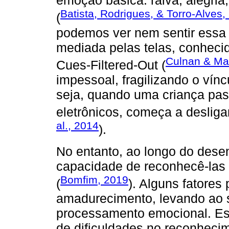
emoção básica: raiva, alegria,
Batista, Rodrigues, & Torro-Alves,
(
podemos ver nem sentir ess
mediada pelas telas, conhecida
Culnan & Ma
Cues-Filtered-Out (
impessoal, fragilizando o vínc
seja, quando uma criança pa
eletrônicos, começa a desliga
al., 2014
).
No entanto, ao longo do desen
capacidade de reconhecê-las
Bomfim, 2019
(
). Alguns fatores
amadurecimento, levando ao s
processamento emocional. Ess
de dificuldades no reconheci